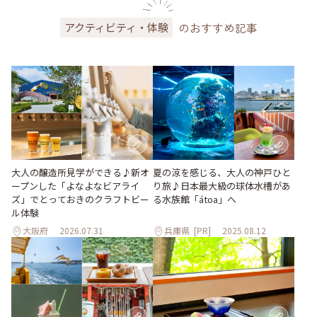
のおすすめ記事
アクティビティ・体験
大人の醸造所見学ができる♪新オ
夏の涼を感じる、大人の神戸ひと
ープンした「よなよなビアライ
り旅♪日本最大級の球体水槽があ
ズ」でとっておきのクラフトビー
る水族館「átoa」へ
ル体験
大阪府
2026.07.31
兵庫県
[PR]
2025.08.12