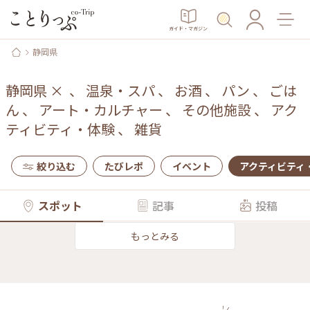
ガイド・マガジン
静岡県
静岡県
×
、
温泉・スパ
、
お酒
、
パン
、
ごは
ん
、
アート・カルチャー
、
その他施設
、
アク
ティビティ・体験
、
雑貨
絞り込む
たびレポ
イベント
アクティビティ
スポット
記事
投稿
もっとみる