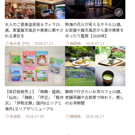
大人のご褒美温泉宿＆ヴィラ15
熱海の花火が見えるホテル11選。
選。客室露天風呂や美食に癒やさ
お部屋や露天風呂から夏の絶景を
れる滞在を
ゆったり鑑賞【2026年】
栃木県
[PR]
2026.07.17
静岡県
2026.07.12
【改訂版発売♪】「角館・盛岡」
静岡で行きたいお茶カフェ10選。
「仙台」「鎌倉」「伊豆」「軽井
老舗茶舗や古民家で味わう、癒し
沢」「伊勢志摩」国内6エリアと
のお茶時間
海外1エリアがリニューアル
宮城県
2026.07.09
静岡県
2026.06.27