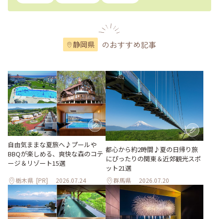
のおすすめ記事
静岡県
自由気ままな夏旅へ♪プールや
都心から約2時間♪夏の日帰り旅
BBQが楽しめる、爽快な森のコテ
にぴったりの関東＆近郊観光スポ
ージ＆リゾート15選
ット21選
栃木県
[PR]
2026.07.24
群馬県
2026.07.20