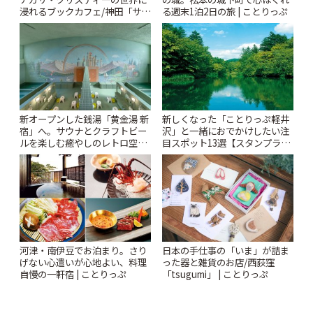
浸れるブックカフェ/神田「サロ
る週末1泊2日の旅 | ことりっぷ
ンクリスティ」 | ことりっぷ
新オープンした銭湯「黄金湯 新
新しくなった「ことりっぷ軽井
宿」へ。サウナとクラフトビー
沢」と一緒におでかけしたい注
ルを楽しむ癒やしのレトロ空間
目スポット13選【スタンプラリ
| ことりっぷ
ー開催中】 | ことりっぷ
河津・南伊豆でお泊まり。さり
日本の手仕事の「いま」が詰ま
げない心遣いが心地よい、料理
った器と雑貨のお店/西荻窪
自慢の一軒宿 | ことりっぷ
「tsugumi」 | ことりっぷ