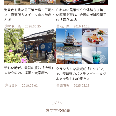
海景色を眺める三浦半島・三崎へ
かわいい落雁づくり体験も♪美し
♪ 直売所＆スイーツ食べ歩きさ
い庭園を望む、金沢の老舗和菓子
んぽ
店「森八 本店」
神奈川県
2026.06.25
石川県
2016.10.12
新しい時代、最初の旅は「令和」
クラシカルな観光船「ミシガン」
ゆかりの地、福岡・太宰府へ
で、琵琶湖のパノラマビュー＆グ
ルメを楽しむ船旅を♪
福岡県
2019.05.01
滋賀県
2025.05.13
おすすめ記事