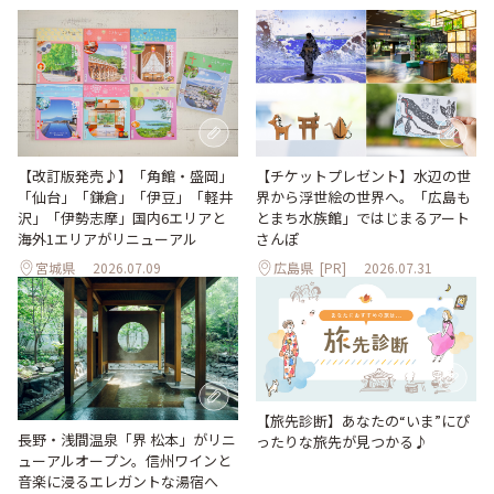
【改訂版発売♪】「角館・盛岡」
【チケットプレゼント】水辺の世
「仙台」「鎌倉」「伊豆」「軽井
界から浮世絵の世界へ。「広島も
沢」「伊勢志摩」国内6エリアと
とまち水族館」ではじまるアート
海外1エリアがリニューアル
さんぽ
宮城県
2026.07.09
広島県
[PR]
2026.07.31
【旅先診断】あなたの“いま”にぴ
長野・浅間温泉「界 松本」がリニ
ったりな旅先が見つかる♪
ューアルオープン。信州ワインと
音楽に浸るエレガントな湯宿へ