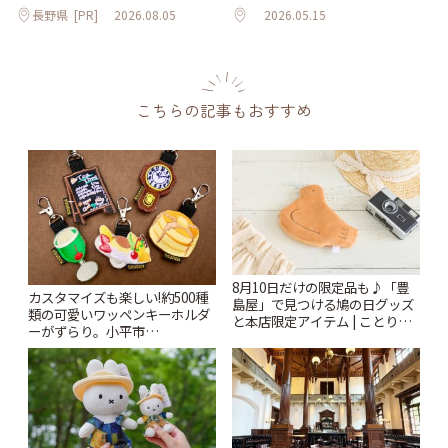
長野県
[PR]
2026.08.05
2026.05.15
こちらの記事もおすすめ
8月10日だけの限定品も♪「豊
カスタマイズも楽しい!約500種
島屋」で見つける鳩の日グッズ
類の可愛いワッペンキーホルダ
と本店限定アイテム | ことりっ
ーがずらり。小平市
ぷ
「Kimamaya T&K」 | ことりっ
ぷ