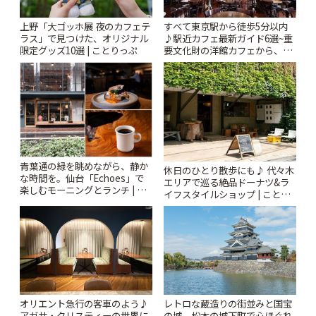
上野「大ゴッホ展 夜のカフェテ
すべて東京駅から徒歩5分以内
ラス」で見つけた、オリジナル
♪駅近カフェ最新ガイド6選~重
限定グッズ10選 | ことりっぷ
要文化財の洋館カフェから、改
札すぐのレトロ喫茶まで~ | こと
りっぷ
青葉通の緑を眺めながら、静か
休日のひとり散歩にも♪ 代々木
な時間を。仙台「Echoes」で
エリアで巡る絶品ドーナツ&ラ
楽しむモーニングとランチ | こ
イフスタイルショップ | ことり
とりっぷ
っぷ
オリエント急行の客車のよう♪
レトロな蔵造りの街並みと国宝
アガサ・クリスティーの世界に
の城。松本の城下町で心ほぐれ