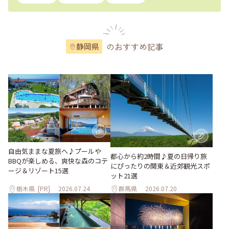
のおすすめ記事
静岡県
自由気ままな夏旅へ♪プールや
都心から約2時間♪夏の日帰り旅
BBQが楽しめる、爽快な森のコテ
にぴったりの関東＆近郊観光スポ
ージ＆リゾート15選
ット21選
栃木県
[PR]
2026.07.24
群馬県
2026.07.20