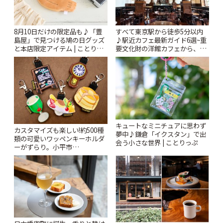
8月10日だけの限定品も♪「豊
すべて東京駅から徒歩5分以内
島屋」で見つける鳩の日グッズ
♪駅近カフェ最新ガイド6選~重
と本店限定アイテム | ことりっ
要文化財の洋館カフェから、改
ぷ
札すぐのレトロ喫茶まで~ | こと
りっぷ
キュートなミニチュアに思わず
カスタマイズも楽しい!約500種
夢中♪鎌倉「イクスタン」で出
類の可愛いワッペンキーホルダ
会う小さな世界 | ことりっぷ
ーがずらり。小平市
「Kimamaya T&K」 | ことりっ
ぷ