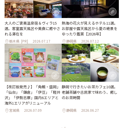
大人のご褒美温泉宿＆ヴィラ15
熱海の花火が見えるホテル11選。
選。客室露天風呂や美食に癒やさ
お部屋や露天風呂から夏の絶景を
れる滞在を
ゆったり鑑賞【2026年】
栃木県
[PR]
2026.07.17
静岡県
2026.07.12
【改訂版発売♪】「角館・盛岡」
静岡で行きたいお茶カフェ10選。
「仙台」「鎌倉」「伊豆」「軽井
老舗茶舗や古民家で味わう、癒し
沢」「伊勢志摩」国内6エリアと
のお茶時間
海外1エリアがリニューアル
宮城県
2026.07.09
静岡県
2026.06.27