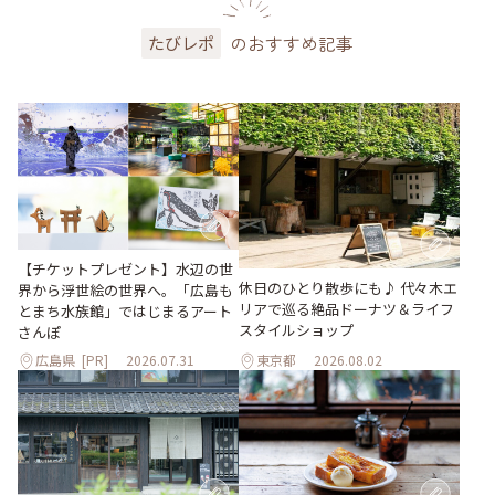
のおすすめ記事
たびレポ
【チケットプレゼント】水辺の世
休日のひとり散歩にも♪ 代々木エ
界から浮世絵の世界へ。「広島も
リアで巡る絶品ドーナツ＆ライフ
とまち水族館」ではじまるアート
スタイルショップ
さんぽ
広島県
[PR]
2026.07.31
東京都
2026.08.02