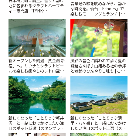
日本橋兜町に誕生。香りと静け
青葉通の緑を眺めながら、静か
さに包まれるクラフトハーブテ
な時間を。仙台「Echoes」で
ィー専門店「TYNK
楽しむモーニングとランチ | こ
Kabutocho」 | ことりっぷ
とりっぷ
風鈴の音色に誘われて歩く夏の
新オープンした銭湯「黄金湯 新
鎌倉さんぽ♪由緒ある社の参拝
宿」へ。サウナとクラフトビー
と老舗のひんやり甘味も | こと
ルを楽しむ癒やしのレトロ空間
りっぷ
| ことりっぷ
新しくなった「ことりっぷ軽井
新しくなった「ことりっぷ清
沢」と一緒におでかけしたい注
里・八ヶ岳」と一緒におでかけ
目スポット13選【スタンプラリ
したい注目スポット11選【スタ
ー開催中】 | ことりっぷ
ンプラリー開催中】 | ことりっ