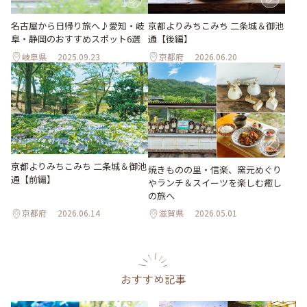
名古屋から日帰り旅へ♪愛知・岐
京都よりみちこみち 二条城＆御池
阜・静岡のおすすめスポット6選
通【後編】
岐阜県
2025.09.23
京都府
2026.06.20
京都よりみちこみち 二条城＆御池
焼きものの里・信楽、窯元めぐり
通【前編】
やランチ＆スイーツを楽しむ癒し
の旅へ
京都府
2026.06.14
滋賀県
2026.05.01
おすすめ記事