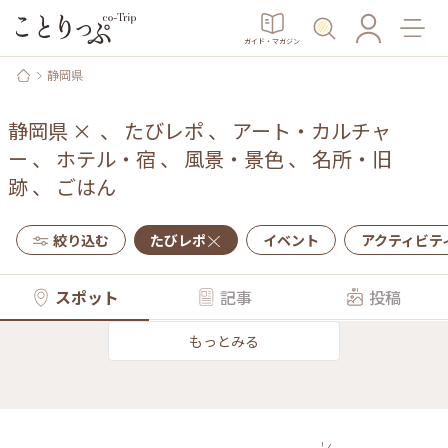
ガイド・マガジン
静岡県
静岡県
×
、
たびレポ
、
アート・カルチャ
ー
、
ホテル・宿
、
風景・景色
、
名所・旧
跡
、
ごはん
絞り込む
たびレポ
イベント
アクティビテ
スポット
記事
投稿
もっとみる