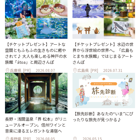
【チケットプレゼント】アートな
【チケットプレゼント】水辺の世
空間ともふもふの生きものに癒や
界から浮世絵の世界へ。「広島も
されて♪ 大人も楽しめる神戸の水
とまち水族館」ではじまるアート
族館「átoa」と周辺さんぽ
さんぽ
兵庫県
[PR]
2026.08.07
広島県
[PR]
2026.07.31
【旅先診断】あなたの“いま”にぴ
長野・浅間温泉「界 松本」がリニ
ったりな旅先が見つかる♪
ューアルオープン。信州ワインと
音楽に浸るエレガントな湯宿へ
長野県
[PR]
2026.08.05
2026.05.15