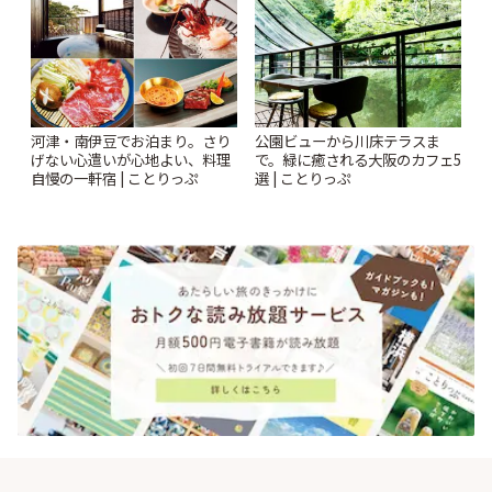
ぷ
河津・南伊豆でお泊まり。さり
公園ビューから川床テラスま
げない心遣いが心地よい、料理
で。緑に癒される大阪のカフェ5
自慢の一軒宿 | ことりっぷ
選 | ことりっぷ