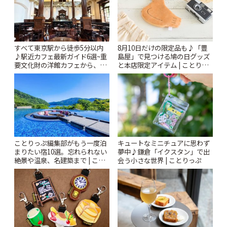
すべて東京駅から徒歩5分以内
8月10日だけの限定品も♪「豊
♪駅近カフェ最新ガイド6選~重
島屋」で見つける鳩の日グッズ
要文化財の洋館カフェから、改
と本店限定アイテム | ことりっ
札すぐのレトロ喫茶まで~ | こと
ぷ
りっぷ
ことりっぷ編集部がもう一度泊
キュートなミニチュアに思わず
まりたい宿10選。忘れられない
夢中♪鎌倉「イクスタン」で出
絶景や温泉、名建築まで | こと
会う小さな世界 | ことりっぷ
りっぷ