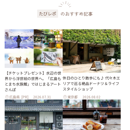
のおすすめ記事
たびレポ
【チケットプレゼント】水辺の世
休日のひとり散歩にも♪ 代々木エ
界から浮世絵の世界へ。「広島も
リアで巡る絶品ドーナツ＆ライフ
とまち水族館」ではじまるアート
スタイルショップ
さんぽ
広島県
[PR]
2026.07.31
東京都
2026.08.02