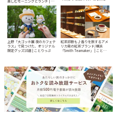
楽しむモーニングとランチ | こ
♪ | ことりっぷ
とりっぷ
上野「大ゴッホ展 夜のカフェテ
紅茶診断も♪香りを旅するアメ
ラス」で見つけた、オリジナル
リカ発の紅茶ブランド/横浜
限定グッズ10選 | ことりっぷ
「Smith Teamaker」 | ことりっ
ぷ