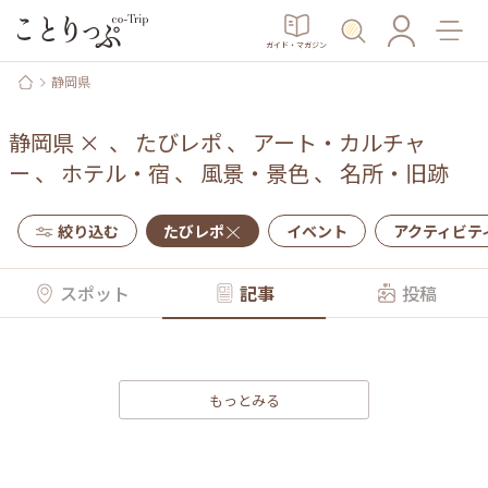
ガイド・マガジン
静岡県
静岡県
×
、
たびレポ
、
アート・カルチャ
ー
、
ホテル・宿
、
風景・景色
、
名所・旧跡
絞り込む
たびレポ
イベント
アクティビテ
スポット
記事
投稿
もっとみる