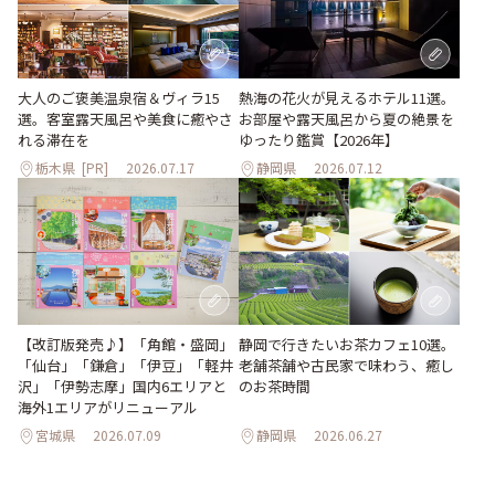
大人のご褒美温泉宿＆ヴィラ15
熱海の花火が見えるホテル11選。
選。客室露天風呂や美食に癒やさ
お部屋や露天風呂から夏の絶景を
れる滞在を
ゆったり鑑賞【2026年】
栃木県
[PR]
2026.07.17
静岡県
2026.07.12
【改訂版発売♪】「角館・盛岡」
静岡で行きたいお茶カフェ10選。
「仙台」「鎌倉」「伊豆」「軽井
老舗茶舗や古民家で味わう、癒し
沢」「伊勢志摩」国内6エリアと
のお茶時間
海外1エリアがリニューアル
宮城県
2026.07.09
静岡県
2026.06.27