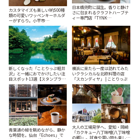
日本橋兜町に誕生。香りと静け
カスタマイズも楽しい!約500種
さに包まれるクラフトハーブテ
類の可愛いワッペンキーホルダ
ィー専門店「TYNK
ーがずらり。小平市
Kabutocho」 | ことりっぷ
「Kimamaya T&K」 | ことりっ
ぷ
新しくなった「ことりっぷ軽井
横浜に来たら一度は訪れてみた
沢」と一緒におでかけしたい注
いクラシカルな北欧料理の店
目スポット13選【スタンプラリ
「スカンディヤ」 | ことりっぷ
ー開催中】 | ことりっぷ
大人の工場見学へ、愛知・岡崎
青葉通の緑を眺めながら、静か
「カクキュー八丁味噌(八丁味噌
な時間を。仙台「Echoes」で
の郷)」。試食や買い物も楽しみ