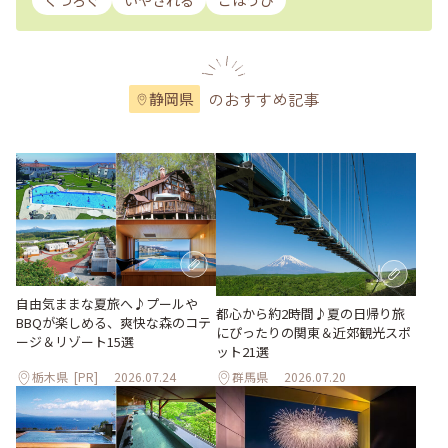
くつろぐ
いやされる
ごほうび
のおすすめ記事
静岡県
自由気ままな夏旅へ♪プールや
都心から約2時間♪夏の日帰り旅
BBQが楽しめる、爽快な森のコテ
にぴったりの関東＆近郊観光スポ
ージ＆リゾート15選
ット21選
栃木県
[PR]
2026.07.24
群馬県
2026.07.20