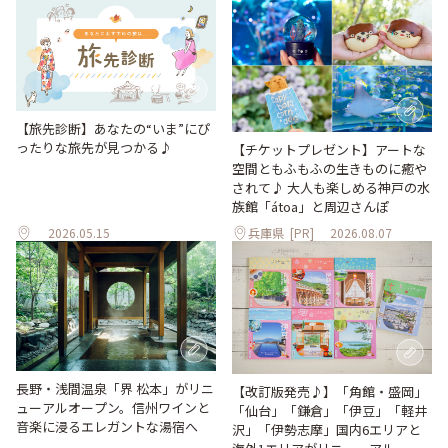
【旅先診断】あなたの“いま”にぴ
ったりな旅先が見つかる♪
【チケットプレゼント】アートな
空間ともふもふの生きものに癒や
されて♪ 大人も楽しめる神戸の水
族館「átoa」と周辺さんぽ
2026.05.15
兵庫県
[PR]
2026.08.07
長野・浅間温泉「界 松本」がリニ
【改訂版発売♪】「角館・盛岡」
ューアルオープン。信州ワインと
「仙台」「鎌倉」「伊豆」「軽井
音楽に浸るエレガントな湯宿へ
沢」「伊勢志摩」国内6エリアと