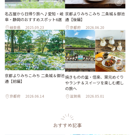
名古屋から日帰り旅へ♪愛知・岐
京都よりみちこみち 二条城＆御池
阜・静岡のおすすめスポット6選
通【後編】
岐阜県
2025.09.23
京都府
2026.06.20
京都よりみちこみち 二条城＆御池
焼きものの里・信楽、窯元めぐり
通【前編】
やランチ＆スイーツを楽しむ癒し
の旅へ
京都府
2026.06.14
滋賀県
2026.05.01
おすすめ記事