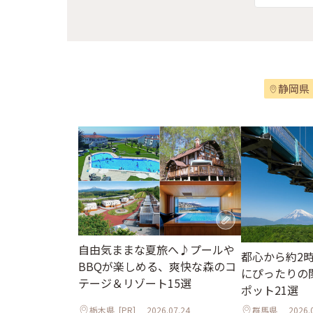
静岡県
自由気ままな夏旅へ♪プールや
都心から約2
BBQが楽しめる、爽快な森のコ
にぴったりの
テージ＆リゾート15選
ポット21選
栃木県
[PR]
2026.07.24
群馬県
2026.