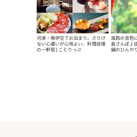
河津・南伊豆でお泊まり。さりげ
風鈴の音色
ない心遣いが心地よい、料理自慢
倉さんぽ♪
の一軒宿 | ことりっぷ
舗のひんやり