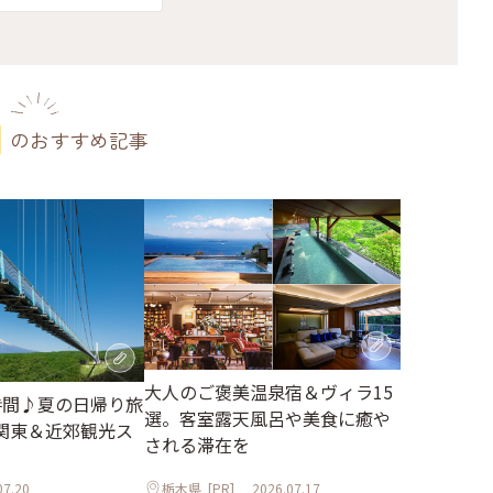
のおすすめ記事
大人のご褒美温泉宿＆ヴィラ15
時間♪夏の日帰り旅
選。客室露天風呂や美食に癒や
関東＆近郊観光ス
される滞在を
07.20
栃木県
[PR]
2026.07.17