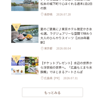
松本の城下町で心ほぐれる週末1泊2日
の旅
長野県
2026.07.28
4
夏のご褒美に♪東京ホテル限定かき氷
41選。ラグジュアリーな空間で味わう
大人のひんやりスイーツ【2026年最
新】
東京都
2026.08.04
5
【チケットプレゼント】水辺の世界か
ら浮世絵の世界へ。「広島もとまち水
族館」ではじまるアートさんぽ
広島県
[PR]
2026.07.31
もっとみる