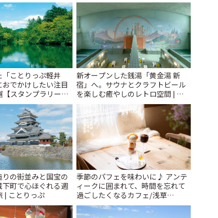
た「ことりっぷ軽井
新オープンした銭湯「黄金湯 新
におでかけしたい注目
宿」へ。サウナとクラフトビール
選【スタンプラリー開
を楽しむ癒やしのレトロ空間 | こ
とりっぷ
とりっぷ
造りの街並みと国宝の
季節のパフェを味わいに♪ アンテ
城下町で心ほぐれる週
ィークに囲まれて、時間を忘れて
 | ことりっぷ
過ごしたくなるカフェ/浅草
「annorum cafe」 | ことりっぷ