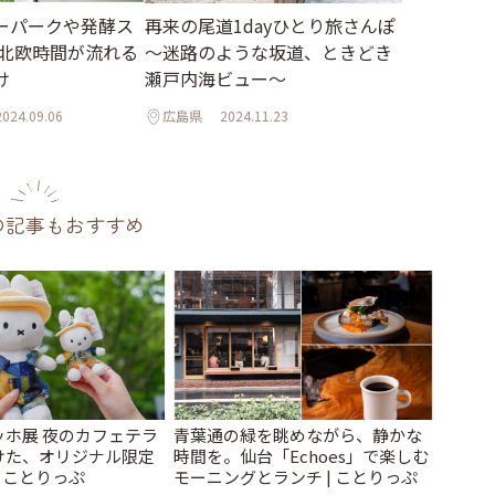
ーパークや発酵ス
再来の尾道1dayひとり旅さんぽ
 北欧時間が流れる
～迷路のような坂道、ときどき
け
瀬戸内海ビュー～
2024.09.06
広島県
2024.11.23
の記事もおすすめ
ッホ展 夜のカフェテラ
青葉通の緑を眺めながら、静かな
けた、オリジナル限定
時間を。仙台「Echoes」で楽しむ
| ことりっぷ
モーニングとランチ | ことりっぷ