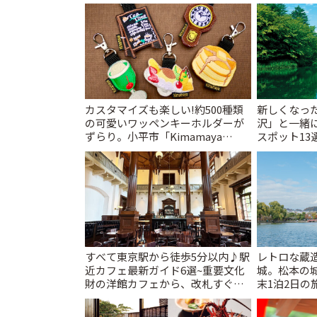
カスタマイズも楽しい!約500種類
新しくなっ
の可愛いワッペンキーホルダーが
沢」と一緒
ずらり。小平市「Kimamaya
スポット13
T&K」 | ことりっぷ
催中】 | こ
すべて東京駅から徒歩5分以内♪駅
レトロな蔵
近カフェ最新ガイド6選~重要文化
城。松本の
財の洋館カフェから、改札すぐの
末1泊2日の旅
レトロ喫茶まで~ | ことりっぷ