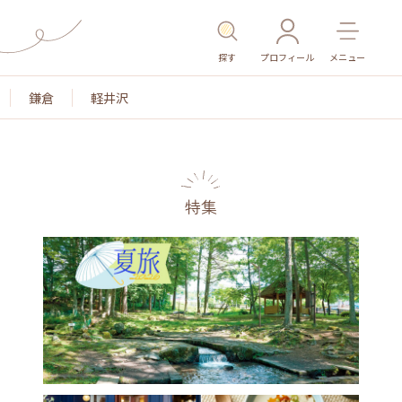
探す
プロフィール
メニュー
鎌倉
軽井沢
特集
色
名所・旧跡
温泉・スパ
その他施設
ごは