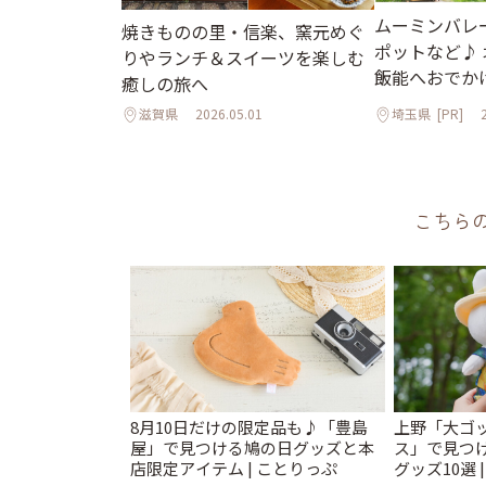
ムーミンバレ
焼きものの里・信楽、窯元めぐ
ポットなど♪
りやランチ＆スイーツを楽しむ
飯能へおでか
癒しの旅へ
滋賀県
2026.05.01
埼玉県
[PR]
こちら
8月10日だけの限定品も♪「豊島
上野「大ゴ
屋」で見つける鳩の日グッズと本
ス」で見つ
店限定アイテム | ことりっぷ
グッズ10選 