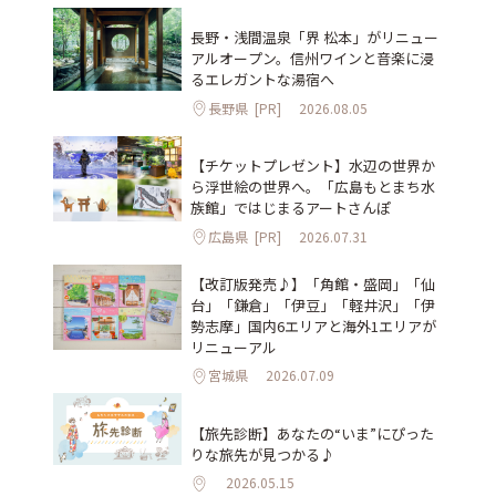
長野・浅間温泉「界 松本」がリニュー
アルオープン。信州ワインと音楽に浸
るエレガントな湯宿へ
長野県
[PR]
2026.08.05
【チケットプレゼント】水辺の世界か
ら浮世絵の世界へ。「広島もとまち水
族館」ではじまるアートさんぽ
広島県
[PR]
2026.07.31
【改訂版発売♪】「角館・盛岡」「仙
台」「鎌倉」「伊豆」「軽井沢」「伊
勢志摩」国内6エリアと海外1エリアが
リニューアル
宮城県
2026.07.09
【旅先診断】あなたの“いま”にぴった
りな旅先が見つかる♪
2026.05.15