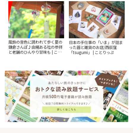
ンクリスティ」 | ことりっぷ
風鈴の音色に誘われて歩く夏の
日本の手仕事の「いま」が詰ま
鎌倉さんぽ♪由緒ある社の参拝
った器と雑貨のお店/西荻窪
と老舗のひんやり甘味も | こと
「tsugumi」 | ことりっぷ
りっぷ