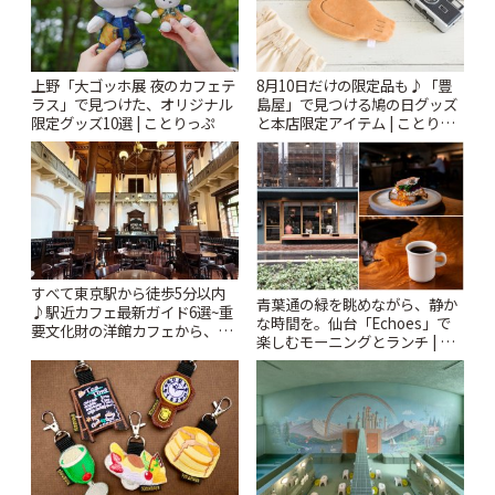
上野「大ゴッホ展 夜のカフェテ
8月10日だけの限定品も♪「豊
ラス」で見つけた、オリジナル
島屋」で見つける鳩の日グッズ
限定グッズ10選 | ことりっぷ
と本店限定アイテム | ことりっ
ぷ
すべて東京駅から徒歩5分以内
青葉通の緑を眺めながら、静か
♪駅近カフェ最新ガイド6選~重
な時間を。仙台「Echoes」で
要文化財の洋館カフェから、改
楽しむモーニングとランチ | こ
札すぐのレトロ喫茶まで~ | こと
とりっぷ
りっぷ