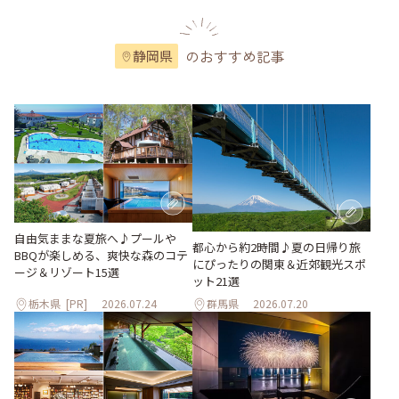
のおすすめ記事
静岡県
自由気ままな夏旅へ♪プールや
都心から約2時間♪夏の日帰り旅
BBQが楽しめる、爽快な森のコテ
にぴったりの関東＆近郊観光スポ
ージ＆リゾート15選
ット21選
栃木県
[PR]
2026.07.24
群馬県
2026.07.20