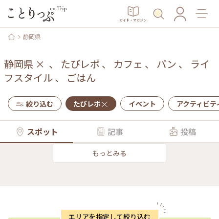
ガイド・マガジン
静岡県
静岡県
×
、
たびレポ
、
カフェ
、
パン
、
ライ
フスタイル
、
ごはん
絞り込む
たびレポ
イベント
アクティビテ
スポット
記事
投稿
もっとみる
エリアを指定して絞り込む