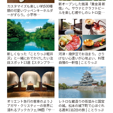
新オープンした銭湯「黄金湯 新
カスタマイズも楽しい!約500種
宿」へ。サウナとクラフトビー
類の可愛いワッペンキーホルダ
ルを楽しむ癒やしのレトロ空間
ーがずらり。小平市
| ことりっぷ
「Kimamaya T&K」 | ことりっ
ぷ
新しくなった「ことりっぷ軽井
河津・南伊豆でお泊まり。さり
沢」と一緒におでかけしたい注
げない心遣いが心地よい、料理
目スポット13選【スタンプラリ
自慢の一軒宿 | ことりっぷ
ー開催中】 | ことりっぷ
オリエント急行の客車のよう♪
レトロな蔵造りの街並みと国宝
アガサ・クリスティーの世界に
の城。松本の城下町で心ほぐれ
浸れるブックカフェ/神田「サロ
る週末1泊2日の旅 | ことりっぷ