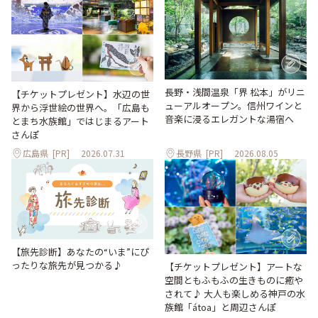
長野・浅間温泉「界 松本」がリニ
【チケットプレゼント】水辺の世
ューアルオープン。信州ワインと
界から浮世絵の世界へ。「広島も
音楽に浸るエレガントな湯宿へ
とまち水族館」ではじまるアート
さんぽ
広島県
[PR]
2026.07.31
長野県
[PR]
2026.08.05
【旅先診断】あなたの“いま”にぴ
ったりな旅先が見つかる♪
【チケットプレゼント】アートな
空間ともふもふの生きものに癒や
されて♪ 大人も楽しめる神戸の水
族館「átoa」と周辺さんぽ