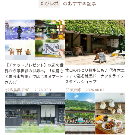
のおすすめ記事
たびレポ
【チケットプレゼント】水辺の世
休日のひとり散歩にも♪ 代々木エ
界から浮世絵の世界へ。「広島も
リアで巡る絶品ドーナツ＆ライフ
とまち水族館」ではじまるアート
スタイルショップ
さんぽ
広島県
[PR]
2026.07.31
東京都
2026.08.02