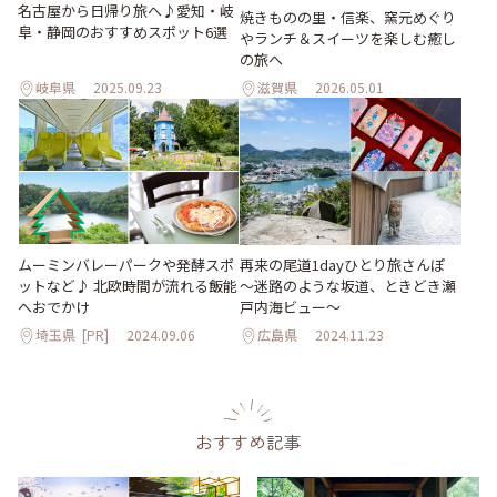
名古屋から日帰り旅へ♪愛知・岐
焼きものの里・信楽、窯元めぐり
阜・静岡のおすすめスポット6選
やランチ＆スイーツを楽しむ癒し
の旅へ
岐阜県
2025.09.23
滋賀県
2026.05.01
ムーミンバレーパークや発酵スポ
再来の尾道1dayひとり旅さんぽ
ットなど♪ 北欧時間が流れる飯能
～迷路のような坂道、ときどき瀬
へおでかけ
戸内海ビュー～
埼玉県
[PR]
2024.09.06
広島県
2024.11.23
おすすめ記事