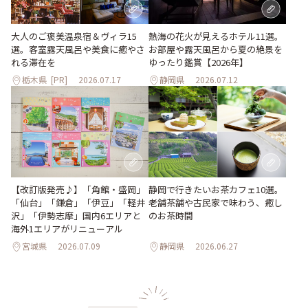
大人のご褒美温泉宿＆ヴィラ15
熱海の花火が見えるホテル11選。
選。客室露天風呂や美食に癒やさ
お部屋や露天風呂から夏の絶景を
れる滞在を
ゆったり鑑賞【2026年】
栃木県
[PR]
2026.07.17
静岡県
2026.07.12
【改訂版発売♪】「角館・盛岡」
静岡で行きたいお茶カフェ10選。
「仙台」「鎌倉」「伊豆」「軽井
老舗茶舗や古民家で味わう、癒し
沢」「伊勢志摩」国内6エリアと
のお茶時間
海外1エリアがリニューアル
宮城県
2026.07.09
静岡県
2026.06.27