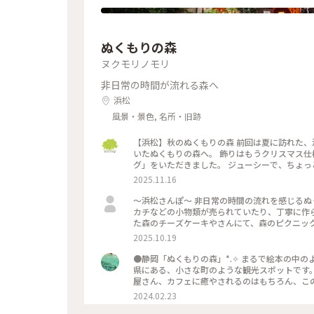
ぬくもりの森
ヌクモリノモリ
非日常の時間が流れる森へ
浜松
風景・景色, 名所・旧跡
【浜松】秋のぬくもりの森 前回は夏に訪れた、浜松にある「ぬくもりの森」。 秋も深まってきたので、樹々が色づ
いたぬくもりの森へ。 飾りはもうクリスマス仕様ですね。 お昼ご飯の代わりに、「森のス
グ」をいただきました。 ジューシーで、ちょっ
ひとつで結構お腹いっぱいになります。 次はも
2025.11.16
ートにジェラート。 今回は地元の三日日（みっ
さ。
〜浜松さんぽ〜 非日常の時間の流れを感じるぬくもりの森。ハンドメイド作家さんによる可愛いイヤリングやハン
カチなどの小物類が売られていたり、丁寧に作られたス
た森のチーズケーキやさんにて、森のピクニック
ーンスープなどから1つ ボトルチーズケーキを1つ のセットです。 どれもしっか
2025.10.19
大満足です。 浜松市の「シン・ハママツ計画」の1つ浜松市役所に設置されたエヴァンゲリオン初号機立像を見に行
きました。 天竜エリアが「シン・エヴァンゲリ
●静岡「ぬくもりの森」*⁠.⁠✧ まるで絵本の
ていました。 浜松市役所（浜松市中央区元城町103
県にある、小さな町のような観光スポットです。 ファンタジーの世界からそのまま出てきたようなレストランや
屋さん、カフェに癒やされるのはもちろん、こ
そりある扉の中にウサギのぬいぐるみが寝てい
2024.02.23
ころぶような隠し要素があり、私も見つけては年甲斐もなくはしゃ