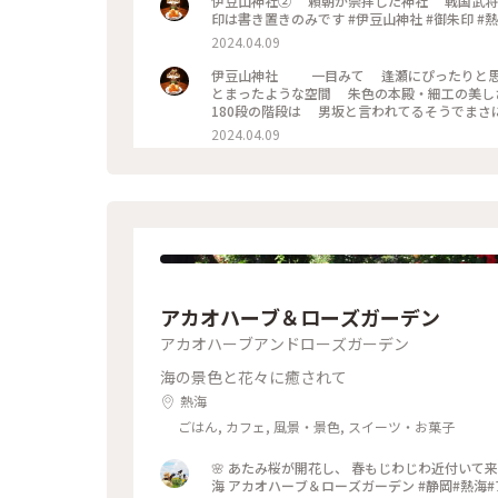
伊豆山神社② 頼朝が崇拝した神社 戦国武将に安らぎをもたらした 歴史好きにはたまらない神社でした 御朱
印は書き置きのみです #伊豆山神社
2024.04.09
伊豆山神社 一目みて 逢瀬にぴったりと思
とまったような空間 朱色の本殿・細工の美し
180段の階段は 男坂と言われてるそうでまさに 心臓破りの丘な
りっぷ旅
2024.04.09
アカオハーブ＆ローズガーデン
アカオハーブアンドローズガーデン
海の景色と花々に癒されて
熱海
ごはん, カフェ, 風景・景色, スイーツ・お菓子
🌸 あたみ桜が開花し、 春もじわじわ近付いて来ました❤ 朝の薄曇りからの 午後のアオゾラ 最幸です✨ 2022.02 熱
海 アカオハーブ＆