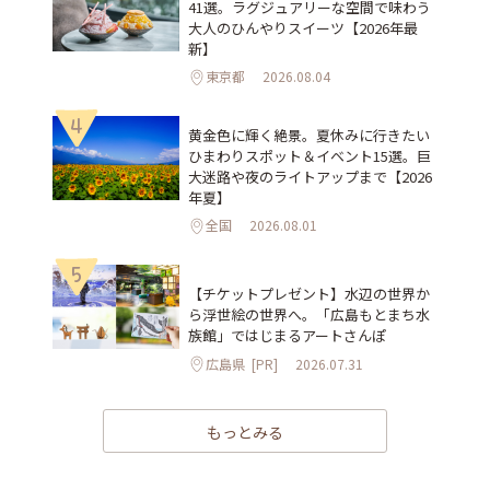
41選。ラグジュアリーな空間で味わう
大人のひんやりスイーツ【2026年最
新】
東京都
2026.08.04
4
黄金色に輝く絶景。夏休みに行きたい
ひまわりスポット＆イベント15選。巨
大迷路や夜のライトアップまで【2026
年夏】
全国
2026.08.01
5
【チケットプレゼント】水辺の世界か
ら浮世絵の世界へ。「広島もとまち水
族館」ではじまるアートさんぽ
広島県
[PR]
2026.07.31
もっとみる