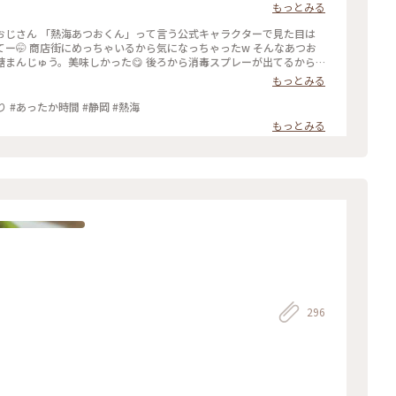
の那須高原は諦めて 1日目は熱海で途中下車することに 熱海はこの日
もっとみる
 なんとか日光へは行こうと ぽかぽか陽気の熱海から 真冬の日光への
したての温泉まんじゅうは こし餡と黒糖生地の粒あん アッツアツふかふ
おじさん 「熱海あつおくん」って言う公式キャラクターで見た目は
くさん💕 お昼ご飯を求めて路地裏散策へ♪ 行きの新幹線から タイミ
 そんなあつお
いスタートになりましたが どうなる真冬の日光⁉️ 2026.3.7 ・
った😋 後ろから消毒スプレーが出てるから
もっとみる
和レトロな商店街 #桜井商店温泉まんじゅう店 #温泉まんじゅう #まんじ
くのかと思ったら、海に向けてずっと下り坂！ しかもなかなかの下
のごはん #富士山 #熱海駅 #熱海 #熱海市 #静岡県 #静岡
に近づくとほぼ満開の桜並木が凄い綺
かわゆいな…きみたち 温泉まんじゅうにほっこり #あったか時間 #静岡 #熱海
賑わっててびっくり！周辺にもお店がいっばいあったので、こっちで
もっとみる
静岡
296