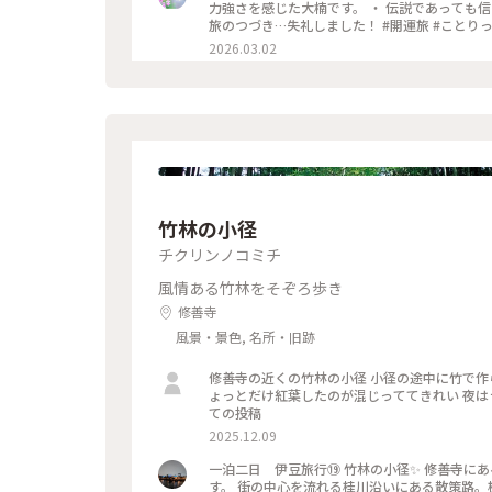
力強さを感じた大楠です。 ・ 伝説であっても信
旅のつづき…失礼
2026.03.02
竹林の小径
チクリンノコミチ
風情ある竹林をそぞろ歩き
修善寺
風景・景色, 名所・旧跡
修善寺の近くの竹林の小径 小径の途中に竹で作
ょっとだけ紅葉したのが混じっててきれい 夜はライトアップされるらしいよ 絶対すてきだわ #竹林の小径 #はじめ
ての投稿
2025.12.09
一泊二日 伊豆旅行⑲ 竹林の小径✨️ 修善寺にある「竹林の小径」。 修善寺に行くなら行きたいと思っていた場所で
す。 街の中心を流れる桂川沿いにある散策路。桂川にかかる「桂橋」から「楓橋」にかけて、300mほどの遊歩道が