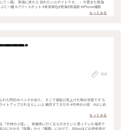
じて一周。 熱海に来たら 訪れたいスポイトです。 ・ 今更また熱海
しました！ #開運旅 #ことりっぷと一緒 #パワースポット #来宮神社#熱海#熱海旅 #iPhone撮影
もっとみる
559
られた円形のベンチがあり、 そこで寝転び見上げた時の写真です ち
もっとみる