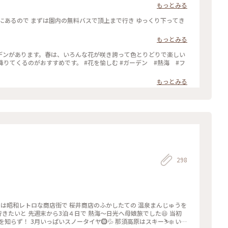
もっとみる
にあるので まずは園内の無料バスで頂上まで行き ゆっくり下ってき
もっとみる
デンがあります。春は、いろんな花が咲き誇って色とりどりで楽しい
す。 #花を愉しむ #ガーデン #熱海 #フ
もっとみる
298
ずは昭和レトロな商店街で 桜井商店のふかしたての 温泉まんじゅうを
行きたいと 先週末から3泊４日で 熱海〜日光へ母娘旅でした😆 当初
らず！ 3月いっぱいスノータイヤ🛞💦 那須高原はスキー⛷️❄️ いろ