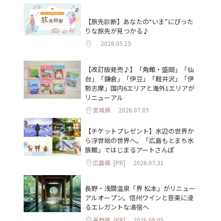
【旅先診断】あなたの“いま”にぴった
りな旅先が見つかる♪
2026.05.15
【改訂版発売♪】「角館・盛岡」「仙
台」「鎌倉」「伊豆」「軽井沢」「伊
勢志摩」国内6エリアと海外1エリアが
リニューアル
宮城県
2026.07.09
【チケットプレゼント】水辺の世界か
ら浮世絵の世界へ。「広島もとまち水
族館」ではじまるアートさんぽ
広島県
[PR]
2026.07.31
長野・浅間温泉「界 松本」がリニュー
アルオープン。信州ワインと音楽に浸
るエレガントな湯宿へ
長野県
[PR]
2026.08.05