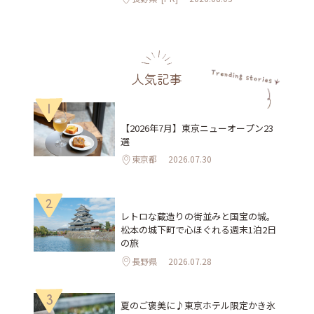
人気記事
1
【2026年7月】東京ニューオープン23
選
東京都
2026.07.30
2
レトロな蔵造りの街並みと国宝の城。
松本の城下町で心ほぐれる週末1泊2日
の旅
長野県
2026.07.28
3
夏のご褒美に♪東京ホテル限定かき氷