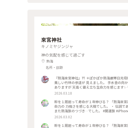
お好きであれば、是非足を運んでみてください*⁠.⁠✧ なお、周辺の観光地として、車で30分ほどの所にステー
わやか」があります。お肉がとてもやわらかく
らえにオススメです。 #静岡 #ぬくもりの森 #
來宮神社
キノミヤジンジャ
神の気配を感じて過ごす
熱海
名所・旧跡
『熱海來宮神社』⛩️ ＊ぽかぽか熱海厳寒日光母
美しい竹林の参道が 見えました。 手水舎の向かい
ありますが 天高く聳え立ち生命力を感じます✨
ています🌳😆 樹齢2100年越 幹周23.9m
2026.03.18
て 生命力を放っていました✨ 境内は大楠を囲ん
て 大楠を上から眺めることができます。 かわい
幹を１周廻って寿命が１年伸びる？ 「熱海來宮神社」 #開運旅 大きな大きな木は 
納得です✨⛩️ ・ ・ #ちいさな列車旅 #ぽかぽか熱海厳寒日光母娘旅 #母娘旅 #ことりっぷ熱海 #途中下車 #開運旅 #來
命力の 力強さを感じる大楠でした。 ・ 伝説で
宮神社 #来宮神社 #神社 #大楠 #楠 #御神木 #
また熱海旅のつづき…でした。 #開運旅 #iPho
ト
2026.03.02
幹を１周廻って寿命が１年伸びる？ 「熱海來宮神社」 #開運旅 大きな大きな木は 