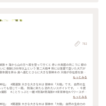
キ屋「さ
絶品で、噂に違わぬ味でした。ぬくもりの森で癒やされた後の腹ごし
癒し旅
782
娘旅＊ 海から山の方へ坂を登って行くと 赤い大鳥居の向こうに 緑の
に 樹齢1300年以上という 第二大楠🌳 幹には落雷で空いた大穴が
 御本殿を拝み 奥へ進むとさらに大きな御神木の 大楠が存在感を放っ
の大楠✨ 巨岩を抱き抱え根元は岩のように🪨 不老長寿・無病息災の象徴とし
もっとみる
で 茶寮などが設置され フォトスポットもたくさん🤳 縁台が迫り出し
い狛犬さんにも 出会えました😊 熱海の観光の一大スポットなのも
御神木「大楠」です。 自然の生
あっても信じて一周。 熱海に来たら 訪れたいスポイトです。 ・ 今更
パワースポット #開運旅 #来宮 #熱海 #熱海市 #静岡 #静岡県
ne撮影 #ことりっぷと一緒 #熱海#熱海旅# #来宮神社#パワースポッ
もっとみる
御神木「大楠」 自然の生命力の