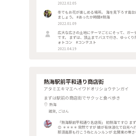
2022.02.05
冬でもお花が楽しめる場所。 海を見下ろす高台
ましょう。 #あったか時間#熱海
2022.01.09
広大な広さの土地にテーマごとにそって、ガー
です。 まずは、頂上までバスで行き、ゆっくり降りてくるのがおすすめで
ォトコン #コンテスト
2021.04.19
熱海駅前平和通り商店街
アタミエキマエヘイワドオリショウテンガイ
まずは駅前の商店街でサクッと食べ歩き
熱海
雑貨, ごはん
「熱海駅前平和通り名店街」 初熱海です😊 ま
😍 ＊＊＊＊ 突然ですが 娘が有休消化で日光へ
那須高原も行こうねとルンルンが 北関東の寒さを知