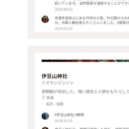
続いています。 自然風景を満喫することができる「竹林の小径」✨️ 石畳の通路を進んで行くと、中央部に竹製の大
きな円形ベンチもあります💡 誰もいなくて貸切状態😆 素敵な竹林の小径を満喫してきました✨️ 2025.7.9 #竹林の小
2025.08.02
径 #ゆるり夏時間
修善寺温泉♨️にある竹林の小径。竹の間から
か。外国人観光客もたくさんいました。#風景#
2024.03.23
伊豆山神社
イズサンジンジャ
源頼朝が信仰した、強い運気と人脈をもたらし
熱海
名所・旧跡
#伊豆山神社 #静岡
2024.10.20