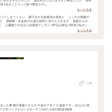
 #御朱印 #熱海 #私のことりっぷ旅 #春色さがし
もっとみる
ってしまうくらい 眼下広がる相模湾の景色と ここだけ時間が
さ 源頼朝・北条政子の姿が自然と浮かんできます 鳥居からの
らぬ階段でした💦 #伊豆山神社 #熱海 #私のこと
もっとみる
328
ローズガーデン #静岡#熱海#アカオハーブ＆ローズガーデン#あたみ桜#海#空#絶景