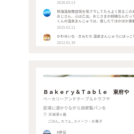
は坂は凍結✨ 日曜日からまた厳寒😂 季節外れ
2026.03.13
18℃☀️ 翌日の日光は最低気温氷点下の 真冬
アップダウン旅の スタートです😆 ♨️ ふか
熱海温泉商店街を街ブラしてたらよく見るこの
かでした😍 商店街には美味しそうなお店が た
おじさん、心は乙女。おじさまの妖精なんだってー🤭 商店街にめっちゃいるから気になっちゃったw
ングよく雲の切れた 富士山も綺麗に見えて 幸先のい
くんの温泉まんじゅうは、蒸したてほかほか黒糖まんじゅう。美味しか
・ #ちいさな列車旅 #電車旅 #途中下車 #ぽかぽか熱海厳寒日光母娘旅 #母娘旅 #ことりっぷ熱海 #熱海駅前平和通り
ちょんまげみたいな姿になってしまった🤣 そこからちょっと足を伸ばしてお散歩♪ 地図で見ると桜並木まで徒歩で
2025.02.11
名店街 #商店街 #レトロ #レトロ商店街 #昭
20分ほどとしか書いてなかったので、平地を歩
ゅう #饅頭 #名物 #ご当地グルメ #食べ歩き #旅
り坂！道も狭いので散歩と言うより良いウォーキングになりました😅 川沿い
麗にお出迎え🌸 日曜だからか結構な観光客で
2022.01.30
も休憩や街ブラも楽しそうでした♪ 帰り道の上り坂は大変だったので、バスで熱海駅まで帰って来ちゃった😂 #熱
海温泉 #熱海旅行 #熱海スイーツ #ことりっぷ
Ｂａｋｅｒｙ＆Ｔａｂｌｅ 東府や
ベーカリーアンドテーブルトウフヤ
足湯に浸かりながら自家製パンを
天城湯ヶ島
ごはん, カフェ, スイーツ・お菓子
#伊豆