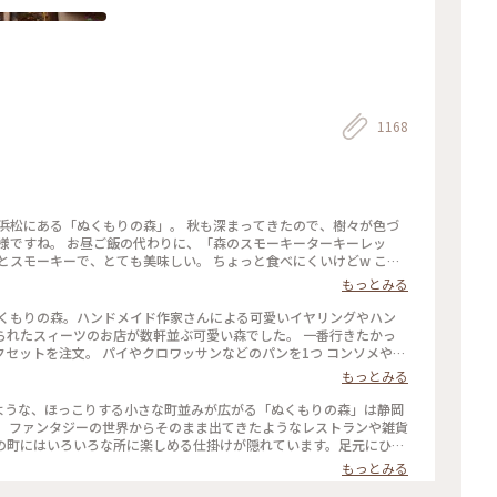
1168
モーキーターキーレッ
とスモーキーで、とても美味しい。 ちょっと食べにくいけどw これ
う少し食べやすそうな「骨付きソーセージ」を試してみよう。 デザ
もっとみる
かび）みかん味をチョイス。 こちらも安心のちょうど良い美味し
ィーツのお店が数軒並ぶ可愛い森でした。 一番行きたかっ
セットを注文。 パイやクロワッサンなどのパンを1つ コンソメやコ
りした味で、だけどしつこくはなく
もっとみる
オン劇場版」に登場する「第3村」のモデルの1つトなり注目を集め
中のような、ほっこりする小さな町並みが広がる「ぬくもりの森」は静岡
-2本館1階） 令和8年1月25日まで 平日8時半〜17時15 分 土日
雑貨
祝10時〜16時 とホームページには記載されています。 #私のことりっぷ旅
の町にはいろいろな所に楽しめる仕掛けが隠れています。足元にひっ
たり、手すりにハートがあったりと、見つけたら子供も大人も顔がほ
もっとみる
いでいました。 ファンタジーなかわいい空間が