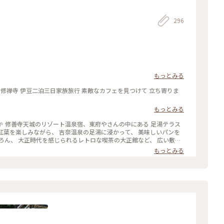
296
もっとみる
けて 立ち寄りま
もっとみる
テラス
、季節によってメニューが変わ
もっとみる
#温
#静岡 #ドライブ