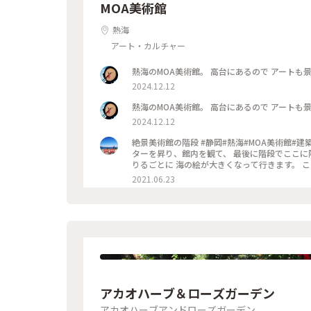
MOA美術館
熱海
アート・カルチャー
2024.12.12
2024.12.12
絶景美術館の階段 #静岡#熱海#MOA美術館#
ターを昇り、館内を観て、 最後に階段でここに
りるごとに 海の絵が大きくなって行きます。 
訪れたい美術館 #海が見える美術館#アート#夏
2021.06.23
アカオハーブ＆ローズガーデン
アカオハーブアンドローズガーデン