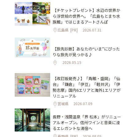
【チケットプレゼント】水辺の世界か
ら浮世絵の世界へ。「広島もとまち水
族館」ではじまるアートさんぽ
広島県
[PR]
2026.07.31
【旅先診断】あなたの“いま”にぴった
りな旅先が見つかる♪
2026.05.15
【改訂版発売♪】「角館・盛岡」「仙
台」「鎌倉」「伊豆」「軽井沢」「伊
勢志摩」国内6エリアと海外1エリアが
リニューアル
宮城県
2026.07.09
長野・浅間温泉「界 松本」がリニュー
アルオープン。信州ワインと音楽に浸
るエレガントな湯宿へ
長野県
[PR]
2026.08.05