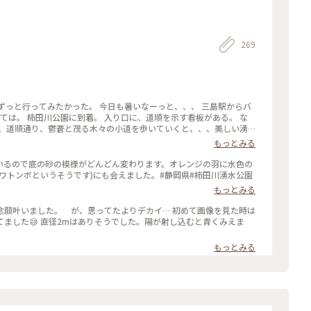
269
 今日も暑いなーっと、、、 三島駅からバ
看板がある。 な
もっとみる
のも嬉しい。
いるので底の砂の模様がどんどん変わります。オレンジの羽に水色の
ワトンボというそうです)にも会えました。#静岡県#柿田川湧水公園
もっとみる
念願叶いました。 が、思ってたよりデカイ… 初めて画像を見た時は
ました😅 直径2mはありそうでした。陽が射し込むと青くみえま
もっとみる