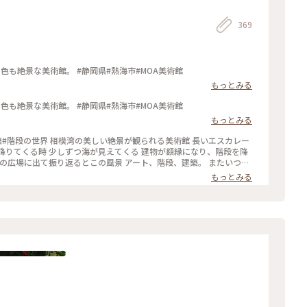
369
熱海のMOA美術館。 高台にあるので アートも景色も絶景な美術館。 #静岡県#熱海市#MOA美術館
もっとみる
熱海のMOA美術館。 高台にあるので アートも景色も絶景な美術館。 #静岡県#熱海市#MOA美術館
もっとみる
建築#階段の世界 相模湾の美しい絶景が観られる美術館 長いエスカレー
降りてくる時 少しずつ海が見えてくる 建物が額縁になり、階段を降
この広場に出て振り返るとこの風景 アート、階段、建築。 またいつか
色さがし
もっとみる