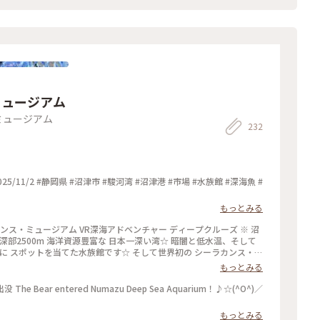
ミュージアム
ミュージアム
232
もっとみる
ンス・ミュージアム VR深海アドベンチャー ディープクルーズ ※ 沼
深部2500m 海洋資源豊富な 日本一深い湾☆ 暗闇と低水温、そして
に スポットを当てた水族館です☆ そして世界初の シーラカンス・ミ
きる化石」と言われる シーラカンスの謎に 触れることができます☆
もっとみる
連れで にぎわっていました^ ^ 深海の世界は 普通の水族館より薄暗
との出会いに ワクワクでした〜☆ ※ 水族館の隣には VR深海アドベ
ar entered Numazu Deep Sea Aquarium！♪☆(^O^)／
 当日チケット提示で100円割引☆ 友達とドキドキ初めてのVR体験☆
ラ旅 #私のことりっぷ旅 #水族館 #深海魚 #
もっとみる