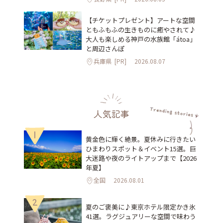
【チケットプレゼント】アートな空間
ともふもふの生きものに癒やされて♪
大人も楽しめる神戸の水族館「átoa」
と周辺さんぽ
兵庫県
[PR]
2026.08.07
人気記事
1
黄金色に輝く絶景。夏休みに行きたい
ひまわりスポット＆イベント15選。巨
大迷路や夜のライトアップまで【2026
年夏】
全国
2026.08.01
2
夏のご褒美に♪東京ホテル限定かき氷
41選。ラグジュアリーな空間で味わう