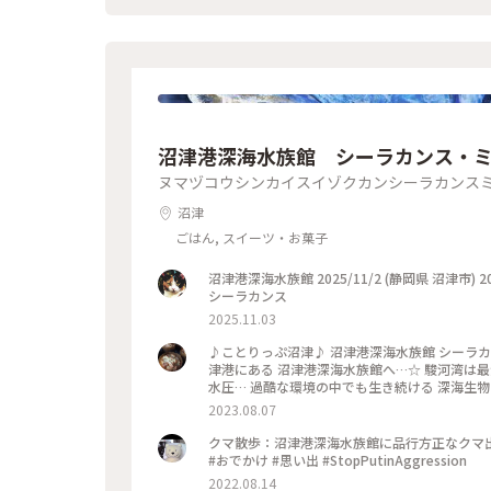
沼津港深海水族館 シーラカンス・
ヌマヅコウシンカイスイゾクカンシーラカンス
沼津
ごはん, スイーツ・お菓子
沼津港深海水族館 2025/11/2 (静岡県 沼津市) 2025/11/2 #静岡県 #沼津市 #駿河湾 #沼津港 #市場 #水族館 #深海魚 #
シーラカンス
2025.11.03
♪ことりっぷ沼津♪ 沼津港深海水族館 シーラカ
津港にある 沼津港深海水族館へ…☆ 駿河湾は最
水圧… 過酷な環境の中でも生き続ける 深海生物
ュージアムでは 大きな標本や映像などで 「生
2023.08.07
※ 夏休みの水族館は お子様たちを中心にご家族
く ミステリアスな雰囲気☆ めずらしい深海生物
クマ散歩：沼津港深海水族館に品行方正なクマ出没 The Be
ンチャー ディープクルーズ 沼津港深海水族館の
#おでかけ #思い出 #StopPutinAggression
楽しい深海世界のVR空間でした〜☆ おもしろかったです〜(o^^o) #カメ
2022.08.14