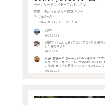
ベーカリーアンドテーブルトウフヤ
足湯に浸かりながら自家製パンを
天城湯ヶ島
ごはん, カフェ, スイーツ・お菓子
#伊豆
2026.07.22
#東府や#わたしの旅 #伊豆#中伊豆 #足湯#贅沢#修禅寺 伊豆二泊三日家族旅行 素敵なカフェを見つ
した 東府やさん
2020.08.15
伊豆は修善寺の【Bakery&Table 東府や】です🌱 修善寺天城のリゾート温泉宿、東府やさんの中にある 足湯
のベーカリーカフェです☕️ 目の前の山の緑や、紅葉を楽しみながら、 吉奈温泉の足湯に浸かって、 美味しいパンを
いただけます🥐🥪 足湯ベーカリーカフェはもちろん、 大正時代を感じられるレトロな喫茶の大正館など、 広い敷地
内に、色んな施設があってお散歩しながらいろいろ楽しめます✨ ベーカリーのパンは
2019.11.03
ったり、美味しいパンがたくさんあります🥐☕️✨ #伊豆 #Bakery&Table東府や #天城 #足湯 #パン #カフェ #紅葉 
泉 #リゾート宿 #東府や #秋の色彩 #老舗旅館 