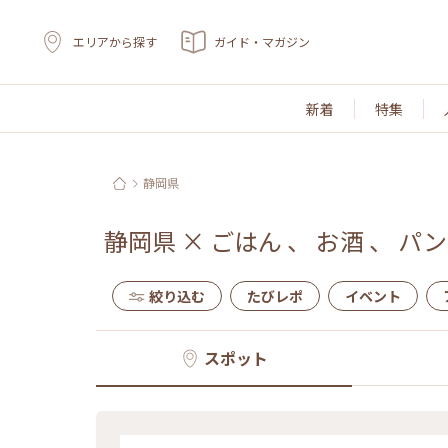
エリアから探す
ガイド・マガジン
新着
特集
静岡県
静岡県
×
ごはん
、
お酒
、
パン
絞り込む
たびレポ
イベント
スポット