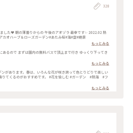
328
ローズガーデン #静岡#熱海#アカオハーブ＆ローズガーデン#あたみ桜#海#空#絶景
もっとみる
にあるので まずは園内の無料バスで頂上まで行き ゆっくり下ってき
もっとみる
デンがあります。春は、いろんな花が咲き誇って色とりどりで楽しい
す。 #花を愉しむ #ガーデン #熱海 #フ
もっとみる