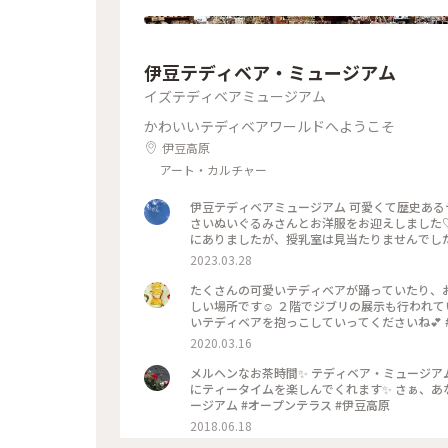
伊豆テディベア・ミュージアム
イズテディベアミュージアム
かわいいテディベアワールドへようこそ
伊豆高原
アート・カルチャー
伊豆テディベアミュージアム 可愛くて歴史あるテディベアたちがたくさんいました！ そして何故かトトロも…！ 小
さいぬいぐるみさんとお洋服をお迎えしました♡
2023.03.28
たくさんの可愛いテディベアが踊っていたり、
しい場所です☺️ ２階でジブリの展示も行われ
いテディベアを抱っこしていってくださいね💕 
2020.03.16
メルヘンなお茶時間✨ テディベア・ミュージア
にティータイムを楽しんでくれます✨ さぁ、あなたはどの子と一緒に
ージアム #オープンテラス #伊豆高原
2018.06.18