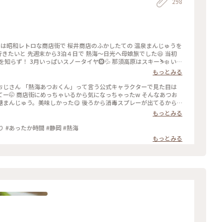
298
ずは昭和レトロな商店街で 桜井商店のふかしたての 温泉まんじゅうを
行きたいと 先週末から3泊４日で 熱海〜日光へ母娘旅でした😆 当初
らず！ 3月いっぱいスノータイヤ🛞💦 那須高原はスキー⛷️❄️ いろ
の那須高原は諦めて 1日目は熱海で途中下車することに 熱海はこの日
もっとみる
 なんとか日光へは行こうと ぽかぽか陽気の熱海から 真冬の日光への
したての温泉まんじゅうは こし餡と黒糖生地の粒あん アッツアツふかふ
おじさん 「熱海あつおくん」って言う公式キャラクターで見た目は
くさん💕 お昼ご飯を求めて路地裏散策へ♪ 行きの新幹線から タイミ
 そんなあつお
いスタートになりましたが どうなる真冬の日光⁉️ 2026.3.7 ・
った😋 後ろから消毒スプレーが出てるから
もっとみる
和レトロな商店街 #桜井商店温泉まんじゅう店 #温泉まんじゅう #まんじ
くのかと思ったら、海に向けてずっと下り坂！ しかもなかなかの下
のごはん #富士山 #熱海駅 #熱海 #熱海市 #静岡県 #静岡
に近づくとほぼ満開の桜並木が凄い綺
かわゆいな…きみたち 温泉まんじゅうにほっこり #あったか時間 #静岡 #熱海
賑わっててびっくり！周辺にもお店がいっばいあったので、こっちで
もっとみる
静岡