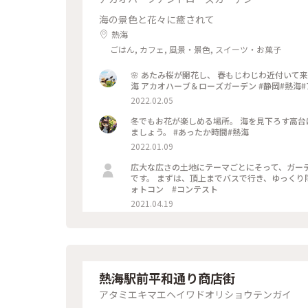
海の景色と花々に癒されて
熱海
ごはん, カフェ, 風景・景色, スイーツ・お菓子
🌸 あたみ桜が開花し、 春もじわじわ近付いて来ました❤ 朝の薄曇りからの 午後のアオゾラ 最幸です✨ 2022.02 熱
海 アカオハーブ＆
2022.02.05
冬でもお花が楽しめる場所。 海を見下ろす高台
ましょう。 #あったか時間#熱海
2022.01.09
広大な広さの土地にテーマごとにそって、ガー
です。 まずは、頂上までバスで行き、ゆっくり降りてくるのがおすすめで
ォトコン #コンテスト
2021.04.19
熱海駅前平和通り商店街
アタミエキマエヘイワドオリショウテンガイ