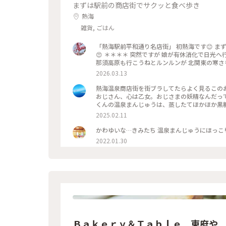
まずは駅前の商店街でサクッと食べ歩き
熱海
雑貨, ごはん
「熱海駅前平和通り名店街」 初熱海です😊 ま
😍 ＊＊＊＊ 突然ですが 娘が有休消化で日光へ
那須高原も行こうねとルンルンが 北関東の寒さを知
は坂は凍結✨ 日曜日からまた厳寒😂 季節外れ
2026.03.13
18℃☀️ 翌日の日光は最低気温氷点下の 真冬
アップダウン旅の スタートです😆 ♨️ ふか
熱海温泉商店街を街ブラしてたらよく見るこの
かでした😍 商店街には美味しそうなお店が た
おじさん、心は乙女。おじさまの妖精なんだってー🤭 商店街にめっちゃいるから気になっちゃったw
ングよく雲の切れた 富士山も綺麗に見えて 幸先のい
くんの温泉まんじゅうは、蒸したてほかほか黒糖まんじゅう。美味しか
・ #ちいさな列車旅 #電車旅 #途中下車 #ぽかぽか熱海厳寒日光母娘旅 #母娘旅 #ことりっぷ熱海 #熱海駅前平和通り
ちょんまげみたいな姿になってしまった🤣 そこからちょっと足を伸ばしてお散歩♪ 地図で見ると桜並木まで徒歩で
2025.02.11
名店街 #商店街 #レトロ #レトロ商店街 #昭
20分ほどとしか書いてなかったので、平地を歩
ゅう #饅頭 #名物 #ご当地グルメ #食べ歩き #旅
り坂！道も狭いので散歩と言うより良いウォーキングになりました😅 川沿い
麗にお出迎え🌸 日曜だからか結構な観光客で
2022.01.30
も休憩や街ブラも楽しそうでした♪ 帰り道の上り坂は大変だったので、バスで熱海駅まで帰って来ちゃった😂 #熱
海温泉 #熱海旅行 #熱海スイーツ #ことりっぷ
Ｂａｋｅｒｙ＆Ｔａｂｌｅ 東府や