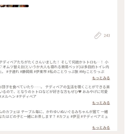
243
 オムツ替え台(というか大人も寝れる簡易ベッド)は多目的トイレ内
にありましたが、授乳室は見当たりませんでした。 #子連れ #静岡県 #伊東市 #私のことりっぷ旅 #Myことりっぷ
もっとみる
お団子を食べていたり……。 テディベアの生活を覗くことができる楽
ているので、となりのトトロなどが好きな方もぜひ♥️ おみやげに可愛
#メルヘン #テディベア
もっとみる
ムのカフェは テーブル毎に、かわゆいぬいぐるみちゃんが居て 一緒
お茶します？ #カフェ #伊豆 #テディベアミュ
もっとみる