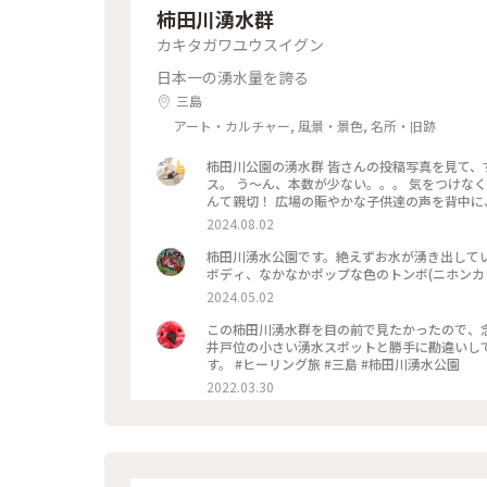
柿田川湧水群
カキタガワユウスイグン
日本一の湧水量を誇る
三島
アート・カルチャー, 風景・景色, 名所・旧跡
柿田川公園の湧水群 皆さんの投稿写真を見て、ずっと行ってみたかった。
ス。 う～ん、本数が少ない。。。 気をつけなくては。 柿田川公園に到着。 入り口に、道順を示す
んて親切！ 広場の賑やかな子供達の声を背中に、道順通り、鬱蒼と茂る木々の小道を歩いていくと、、、美しい湧
水。。。 皆さんの写真の通り！ しかも！ はぁぁ〜、なんて涼しいの？！ 途中で貴船神社にご挨拶。 『お邪魔し
2024.08.02
ております。綺麗なお水をありがとうございます。』 湧水の小路に、たくさんのベンチが設置してある
みしまコロッケとお水でランチ。 湧水の小路のを抜けると、ゆったりと流れる柿田川。 みしまの町は、綺麗な水が
柿田川湧水公園です。絶えずお水が湧き出して
至る所に流れる、素敵な町でした。
ボディ、なかなかポップな色のトンボ(ニホンカ
2024.05.02
この柿田川湧水群を目の前で見たかったので、
井戸位の小さい湧水スポットと勝手に勘違いして
す。 #ヒーリング旅 #三島 #柿田川湧水公園
2022.03.30