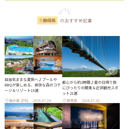
のおすすめ記事
静岡県
自由気ままな夏旅へ♪プールや
都心から約2時間♪夏の日帰り旅
BBQが楽しめる、爽快な森のコテ
にぴったりの関東＆近郊観光スポ
ージ＆リゾート15選
ット21選
栃木県
[PR]
2026.07.24
群馬県
2026.07.20