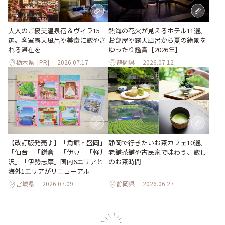
大人のご褒美温泉宿＆ヴィラ15
熱海の花火が見えるホテル11選。
選。客室露天風呂や美食に癒やさ
お部屋や露天風呂から夏の絶景を
れる滞在を
ゆったり鑑賞【2026年】
栃木県
[PR]
2026.07.17
静岡県
2026.07.12
【改訂版発売♪】「角館・盛岡」
静岡で行きたいお茶カフェ10選。
「仙台」「鎌倉」「伊豆」「軽井
老舗茶舗や古民家で味わう、癒し
沢」「伊勢志摩」国内6エリアと
のお茶時間
海外1エリアがリニューアル
宮城県
2026.07.09
静岡県
2026.06.27