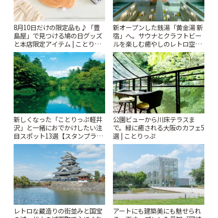
8月10日だけの限定品も♪「豊
新オープンした銭湯「黄金湯 新
島屋」で見つける鳩の日グッズ
宿」へ。サウナとクラフトビー
と本店限定アイテム | ことりっ
ルを楽しむ癒やしのレトロ空間
ぷ
| ことりっぷ
新しくなった「ことりっぷ軽井
公園ビューから川床テラスま
沢」と一緒におでかけしたい注
で。緑に癒される大阪のカフェ5
目スポット13選【スタンプラリ
選 | ことりっぷ
ー開催中】 | ことりっぷ
レトロな蔵造りの街並みと国宝
アートにも建築美にも魅せられ