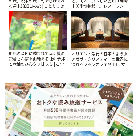
の城。松本の城下町で心ほぐれ
る、再オープンした愛知「岡崎
る週末1泊2日の旅 | ことりっぷ
市美術博物館」。レストランや
ショップも充実 | ことりっぷ
風鈴の音色に誘われて歩く夏の
オリエント急行の客車のよう♪
鎌倉さんぽ♪由緒ある社の参拝
アガサ・クリスティーの世界に
と老舗のひんやり甘味も | こと
浸れるブックカフェ/神田「サロ
りっぷ
ンクリスティ」 | ことりっぷ