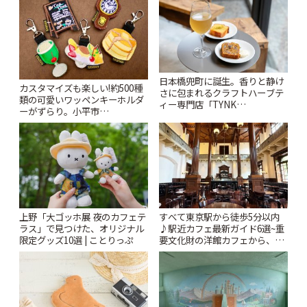
日本橋兜町に誕生。香りと静け
カスタマイズも楽しい!約500種
さに包まれるクラフトハーブテ
類の可愛いワッペンキーホルダ
ィー専門店「TYNK
ーがずらり。小平市
Kabutocho」 | ことりっぷ
「Kimamaya T&K」 | ことりっ
ぷ
上野「大ゴッホ展 夜のカフェテ
すべて東京駅から徒歩5分以内
ラス」で見つけた、オリジナル
♪駅近カフェ最新ガイド6選~重
限定グッズ10選 | ことりっぷ
要文化財の洋館カフェから、改
札すぐのレトロ喫茶まで~ | こと
りっぷ