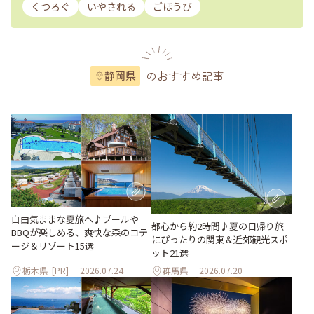
くつろぐ
いやされる
ごほうび
のおすすめ記事
静岡県
自由気ままな夏旅へ♪プールや
都心から約2時間♪夏の日帰り旅
BBQが楽しめる、爽快な森のコテ
にぴったりの関東＆近郊観光スポ
ージ＆リゾート15選
ット21選
栃木県
[PR]
2026.07.24
群馬県
2026.07.20