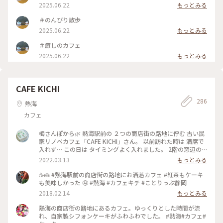
2025.06.22
もっとみる
＃のんびり散歩
2025.06.22
もっとみる
＃癒しのカフェ
2025.06.22
もっとみる
CAFE KICHI
286
熱海
カフェ
梅さんぽから🌿 熱海駅前の ２つの商店街の路地に佇む 古い民
家リノベカフェ「CAFE KICHI」さん。 以前訪れた時は 満席で
入れず… この日は タイミングよく入れました。 2階の窓辺の
席で ウィンナーコーヒーと キチブレンド、 シフォン（季節の
2022.03.13
もっとみる
ジャム）とベイクドチーズケーキを。 （ジャムは熱海のだい
だいマーマレード） 美味しい スイーツとコーヒー、 路地裏の
☕️🍰 #熱海駅前の商店街の路地にお洒落カフェ #紅茶もケーキ
静かな雰囲気に しばしまったり。。 焼き菓子をいくつかお土
も美味しかった 🤤 #熱海 #カフェキチ #ことりっぷ静岡
産に。 この後は…近くの系列セレクトショップ 「基地-
2018.02.14
もっとみる
teshigoto」さんへも ちょこっとだけ。。 #熱海#梅さんぽか
ら#CAFE KICHI#古民家カフェ#基地#手仕事#ゆるりカフェ時間
熱海の商店街の路地にあるカフェ。ゆっくりとした時間が流
#ヒーリング旅
れ、自家製シフォンケーキがふわふわでした。 #熱海#カフェ#