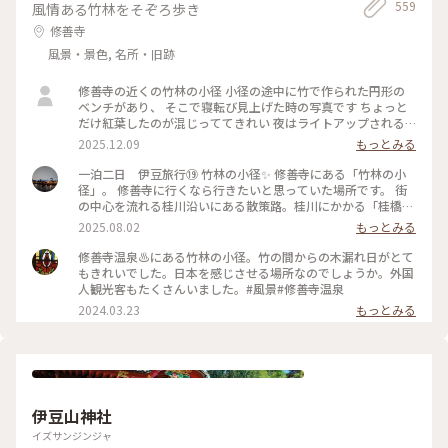
559
風情ある竹林をそぞろ歩き
修善寺
風景・景色, 名所・旧跡
修善寺の近くの竹林の小径 小径の途中に竹で作られた円形の
ベンチがあり、 そこで寝転び見上げた時の写真です ちょっと
だけ紅葉したのが混じっててきれい 夜はライトアップされる
らしいよ 絶対すてきだわ #竹林の小径 #はじめての投稿
2025.12.09
もっとみる
一泊二日 伊豆旅行⑲ 竹林の小径✨️ 修善寺にある「竹林の小
径」。 修善寺に行くなら行きたいと思っていた場所です。 街
の中心を流れる桂川沿いにある散策路。桂川にかかる「桂橋」
から「楓橋」にかけて、300mほどの遊歩道が続いています。
2025.08.02
もっとみる
自然風景を満喫することができる「竹林の小径」✨️ 石畳の通路
を進んで行くと、中央部に竹製の大きな円形ベンチもあります
修善寺温泉♨️にある竹林の小径。竹の間からの木漏れ日がとて
💡 誰もいなくて貸切状態😆 素敵な竹林の小径を満喫してきま
もきれいでした。日本を感じさせる場所なのでしょうか。外国
した✨️ 2025.7.9 #竹林の小径 #ゆるり夏時間
人観光客もたくさんいました。#風景#修善寺温泉
2024.03.23
もっとみる
伊豆山神社
イズサンジンジャ