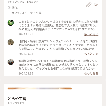
アタミプリンカフェセカンド
424
熱海
カフェ, スイーツ・お菓子
ころすけ🌱のぷりんシリーズ🍮🎵その123 大好きなぷりん特集
になります✨ 熱海の温泉地、商店街で大人気の「熱海プリン」
🍮💕 駅近くの商店街はテイクアウトのみで行列ですがセカン
ドカフェは空いていてイートインできます✨桶がテーブル代わ
2024.11.21
もっとみる
りでトレードマークのカバのクッキー飾り付け🤍カバが生クリ
ームに埋もれぎみです🤭笑w それにしてもどうしてカバなの
【静岡・熱海】熱海プリンカフェ2ndへ！ ・ ・ 予定だと駅前
でしょう😂 #熱海プリン #めちゃ人気 #まだバズり中 #カバ #
商店街の熱海プリンに行こうと思っていたんですが、めちゃく
温泉地 #セカンド空いてておすすめ #旅先のぷりん最高すぎる
ちゃ混んでいたので、こちらの熱海プリンカフェ2ndに行きま
#プリン #熱海 #熱海ことりっぷ #ぷりんシリーズ
した🍮 ・ まず店内が可愛い🩷雑貨が売っていたり、狭いです
2024.09.03
もっとみる
がイートインスペースもあって、壁のイラストがカバや温泉イ
メージで可愛かったです。 ・ 念願の熱海プリンはテイクアウ
#熱海 旅館から少し歩くと熱海銀座商店街があり、熱海プリン
トで注文して、店内ではプリンソフトをいただきました。 ソフ
2ndありました 熱海の駅前の商店街より混んでなくてすんなり
トクリーム部分に乗ってるキャラメルかな？食感があってよか
買えました！ グッズなどもGETしながら 熱海で行きたかった
ったです。下の部分がプリンになっていて、甘くてとっても美
美術館、熱海プリン しかし熱海も相当暑いです
2024.08.16
もっとみる
味しかったです😋 ・ ・ #熱海プリン #熱海プリンカフェ #熱海
周辺 #熱海銀座 #熱海カフェ #静岡カフェ #熱海観光スポット
とらや工房
トラヤコウボウ