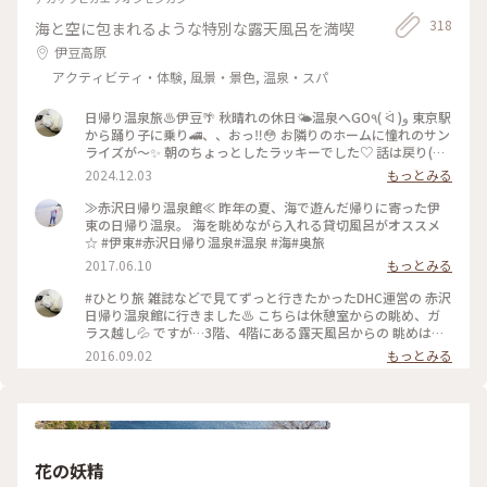
318
海と空に包まれるような特別な露天風呂を満喫
伊豆高原
アクティビティ・体験, 風景・景色, 温泉・スパ
日帰り温泉旅♨️伊豆🌴 秋晴れの休日🌤️温泉へGO٩( ᐛ )و 東京駅
から踊り子に乗り🚄、、おっ‼️😳 お隣りのホームに憧れのサン
ライズが〜✨ 朝のちょっとしたラッキーでした♡ 話は戻り(笑)
踊り子号で伊豆高原駅へ🚉 そして赤沢日帰り温泉館に♨️ ここ
2024.12.03
もっとみる
は私のひとり旅初めての場所😊 当時も日帰りでしたが、とて
も楽しかったので その後旅にハマってしまいました😂 絶景の
≫赤沢日帰り温泉館≪ 昨年の夏、海で遊んだ帰りに寄った伊
インフィニティ露天でキラキラの海を 眺めながら思い出に浸
東の日帰り温泉。 海を眺めながら入れる貸切風呂がオススメ
っていました😌♨️ お風呂はもちろん📷✖️なので、写真はロビー
☆ #伊東#赤沢日帰り温泉#温泉 #海#奥旅
からの相模湾です🌊🛥️ ここの温泉はお湯👍眺め👍清潔感👍駅
2017.06.10
もっとみる
から 送迎バスあり🚌でなかなか良いですょ💯 #秋の彩り #ベス
トトリップ2024 #赤沢日帰り温泉館#DHC#赤沢温泉 #伊豆高原
#ひとり旅 雑誌などで見てずっと行きたかったDHC運営の 赤沢
駅#特急踊り子#シャトルバス #食事処#ランチ#駿河湾#インフ
日帰り温泉館に行きました♨️ こちらは休憩室からの眺め、ガ
ィニティ風呂 #露天風呂#絶景#サンライズ瀬戸出雲#東京駅 #
ラス越し💦 ですが…3階、4階にある露天風呂からの 眺めは絶
ことりっぷ伊豆
景の一言❗️ 伊豆の海が水平線まで見渡せます😆 上野東京ライン
2016.09.02
もっとみる
のお陰で熱海まで行けて、 その先の伊豆半島まで日帰りひとり
旅が 出来る世の中に感謝です (笑)
花の妖精