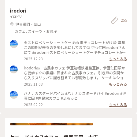
irodori
イロドリ
255
伊豆長岡・韮山
カフェ, スイーツ・お菓子
🍓ストロベリーショートケーキ🍰 🍫チョコレートがけ😋 毎年
この時期が来るのを楽しみにしてます😊 伊豆仁田irodoriさん
にて #irodori #ストロベリーショートケーキチョコレートがけ
#ストロベリーショートケーキ #伊豆仁田 #スィーツ #jun_flat
2025.12.23
もっとみる
irodori🍰 古民家カフェ 伊豆箱根鉄道駿豆線、伊豆仁田駅か
ら徒歩すぐの黒塀に囲まれた古民家カフェ。 引き戸の玄関か
ら入りスリッパに履き替えてお邪魔致します。 ケーキはショー
ウインドーから選べます 僕が開店時間10時行くのは、食べた
2025.11.03
もっとみる
いケーキが手作りのため売り切れる事も多いので。 #irodori #
伊豆仁田駅 #伊豆箱根鉄道 #古民家カフェ #スィーツ #jun_flat
バナナカスタードパイ🍌 #バナナカスタードパイ #irodori #伊
豆仁田 #古民家カフェ #ふらっと
2025.02.22
もっとみる
ケニーズハウスカフェ 伊豆高原 本店