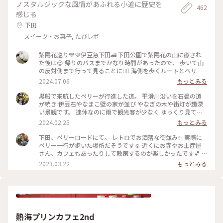
ノスタルジックな風情があふれる小道に歴史を
462
感じる
下田
スイーツ・お菓子, たびレポ
紫陽花巡り💙💜伊豆急下田🚄 下田公園で紫陽花の山に癒され
た後は😌 帰りのバスまでかなり時間があったので、 歩いて山
の反対側まで行って見ることに🚶‍♀️ 海側を歩くルートとペリー
ロードを通るルート、 行き方は二通り✌🏻ペリーロードを歩く
2024.07.06
もっとみる
事に♪ その昔、来日したペリーが了仙寺まで歩いた道🌿 この
日はお休みのお店が多く、サクッと通った だけでしたが😅柳
黒船で来航したペリーが行進した道。 平滑川沿いを石畳の道
並木に風情ある建物、今度は もう少しゆっくり来てみたいで
が続き 伊豆石やなまこ壁の家が並び やなぎの木や街灯が趣深
す🥰 ペリーロードを抜けるとトンネルが見えて 来ました❣️トン
い景観です。 連休なのに雨で観光客が少なく ゆっくり見てま
ネルの向こうは…海かなぁ💙 #電車旅 #相模湾 #伊豆急下田 #
われました。 #冬の旅#下田#ペリーロード
2024.02.25
もっとみる
紫陽花巡り #ことりっぷ下田 #特急踊り子 #ペリーロード#下田
公園
下田、ペリーロードにて。 レトロでお洒落な街並み✨ 実際に
ペリー一行が歩いた場所だそうです☺️ 近くにお寺やお土産屋
さん、カフェもあったりして散策するのが楽しかったです💕 #
私のことりっぷ旅 #レトロな街 #Myことりっぷ
2023.03.22
もっとみる
熱海プリンカフェ2nd