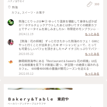
ハナノヨウセイ
300
熱海
カフェ, スイーツ・お菓子
熱海ことりっぷ♨️🐦️② ゆっくり温泉を堪能して身体もぽかぽ
か♡ ホテルチェックアウトしたあとは歩いてすぐの絶景カフ
ェでティータイムを楽しみました☕✨ 秋限定のモンブラン🌰 テ
ィラミスとぶどうのパフェ🍇 和紅茶✨ほうじ茶🍵カモミールテ
2024.11.19
もっとみる
ィー❀ モンブランはまったりこっくり濃厚♡ 今だけの栗、ぶ
どう、柿で秋を感じました♡ お酒が使われた大人スイーツを
【熱海￤花の妖精】 ずっと行きたかった熱海のカフェ！ GWに
シェアしながらゆっくりお喋りする最高に贅沢な時間✨窓から
やっと行くことが出来ました🍓 オーシャンビューで、とって
の景色は。。山、岩山、海、地平線、熱海城、トンビが飛んで
も可愛らしいパフェを頂きました🍴💕 イチゴたっぷりでパフ
いて。。自然に囲まれた非日常感がハンパなく本当に最高な眺
ェも景色も贅沢な一時を過ごすことが出来ました☺️ #私のこと
2023.05.22
もっとみる
めでした🌿✨ #花の妖精 #絶景カフェ #眺めが最高 #地平線が見
りっぷ旅 #花の妖精
えるなんて #素敵 #ティータイム #パフェ #モンブラン #紅茶 #
静岡県熱海市にある「Restaurant＆Sweets 花の妖精」は広
ハーブティー #ゆっくり #のんびり #旅行のカフェは特別感 #
大な相模灘を見下ろす断崖に建つ、伊豆随一の絶景と謳われる
贅沢な時間 #景色が最高 #自然に囲まれて #熱海 #熱海ことり
カフェ。 ⁡ 600種4000株の薔薇が開花シーズンを迎える
っぷ
「ACAO FOREST」と連動して、5月14日(土)から各日10食限
2022.05.12
もっとみる
定で薔薇をモチーフとした期間限定のパフェが登場します。 薔
薇が華やかに咲く様子をりんごのコンポートで表現し、薔薇と
ヨーグルトのソルベで柔らかな芳香が楽しめますよ。 ⁡
●Restaurant＆Sweets花の妖精 住所：静岡県熱海市熱海
1993-65 定休日：火曜日、水曜日、他不定休 営業時間：10:00
～17:00（16:00L.O.)
Ｂａｋｅｒｙ＆Ｔａｂｌｅ 東府や
ベーカリーアンドテーブルトウフヤ