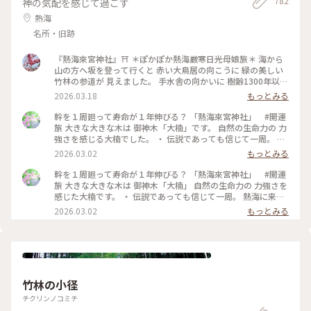
782
神の気配を感じて過ごす
しらえにオススメです。 #静岡 #ぬくもりの森 #癒し旅
熱海
名所・旧跡
『熱海來宮神社』⛩️ ＊ぽかぽか熱海厳寒日光母娘旅＊ 海から
山の方へ坂を登って行くと 赤い大鳥居の向こうに 緑の美しい
竹林の参道が 見えました。 手水舎の向かいに 樹齢1300年以上
という 第二大楠🌳 幹には落雷で空いた大穴がありますが 天高
2026.03.18
もっとみる
く聳え立ち生命力を感じます✨ 御本殿を拝み 奥へ進むとさら
に大きな御神木の 大楠が存在感を放っています🌳😆 樹齢2100
幹を１周廻って寿命が１年伸びる？ 「熱海來宮神社」 #開運
年越 幹周23.9mの大楠✨ 巨岩を抱き抱え根元は岩のように🪨
旅 大きな大きな木は 御神木「大楠」です。 自然の生命力の 力
不老長寿・無病息災の象徴として 生命力を放っていました✨
強さを感じる大楠でした。 ・ 伝説であっても信じて一周。 熱
境内は大楠を囲んで 茶寮などが設置され フォトスポットもた
海に来たら 訪れたいスポイトです。 ・ 今更また熱海旅のつづ
2026.03.02
もっとみる
くさん🤳 縁台が迫り出して 大楠を上から眺めることができま
き…でした。 #開運旅 #iPhone撮影 #ことりっぷと一緒 #熱
す。 かわいい狛犬さんにも 出会えました😊 熱海の観光の一大
海#熱海旅# #来宮神社#パワースポット
幹を１周廻って寿命が１年伸びる？ 「熱海來宮神社」 #開運
スポットなのも 納得です✨⛩️ ・ ・ #ちいさな列車旅 #ぽかぽ
旅 大きな大きな木は 御神木「大楠」 自然の生命力の 力強さを
か熱海厳寒日光母娘旅 #母娘旅 #ことりっぷ熱海 #途中下車 #
感じた大楠です。 ・ 伝説であっても信じて一周。 熱海に来た
開運旅 #來宮神社 #来宮神社 #神社 #大楠 #楠 #御神木 #パワー
ら 訪れたいスポイトです。 ・ 今更また熱海旅のつづき…失礼
2026.03.02
もっとみる
スポット #開運旅 #来宮 #熱海 #熱海市 #静岡 #静岡県
しました！ #開運旅 #ことりっぷと一緒 #パワースポット #来
宮神社#熱海#熱海旅 #iPhone撮影
竹林の小径
チクリンノコミチ