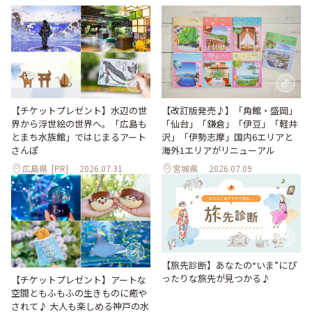
【改訂版発売♪】「角館・盛岡」
【チケットプレゼント】水辺の世
「仙台」「鎌倉」「伊豆」「軽井
界から浮世絵の世界へ。「広島も
沢」「伊勢志摩」国内6エリアと
とまち水族館」ではじまるアート
海外1エリアがリニューアル
さんぽ
広島県
[PR]
2026.07.31
宮城県
2026.07.09
【旅先診断】あなたの“いま”にぴ
ったりな旅先が見つかる♪
【チケットプレゼント】アートな
空間ともふもふの生きものに癒や
されて♪ 大人も楽しめる神戸の水