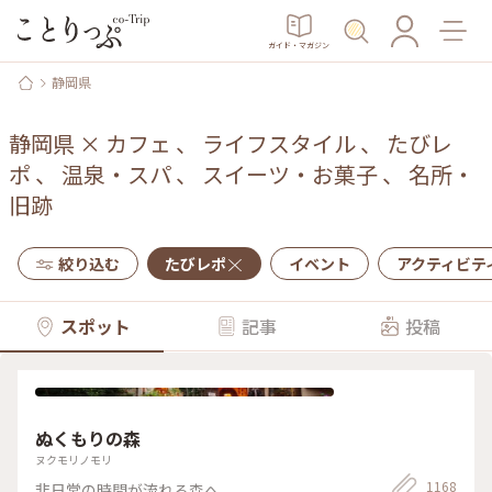
ガイド・マガジン
静岡県
静岡県
×
カフェ
、
ライフスタイル
、
たびレ
ポ
、
温泉・スパ
、
スイーツ・お菓子
、
名所・
旧跡
絞り込む
たびレポ
イベント
アクティビテ
スポット
記事
投稿
ぬくもりの森
ヌクモリノモリ
1168
非日常の時間が流れる森へ