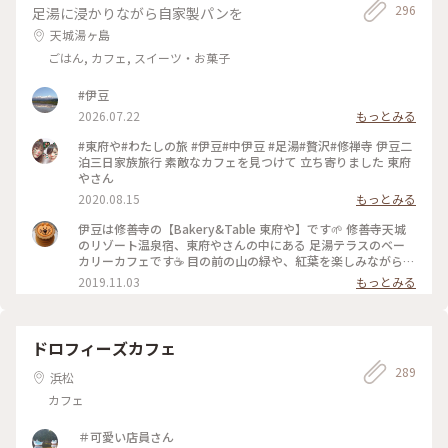
296
足湯に浸かりながら自家製パンを
天城湯ヶ島
ごはん, カフェ, スイーツ・お菓子
#伊豆
2026.07.22
もっとみる
#東府や#わたしの旅 #伊豆#中伊豆 #足湯#贅沢#修禅寺 伊豆二
泊三日家族旅行 素敵なカフェを見つけて 立ち寄りました 東府
やさん
2020.08.15
もっとみる
伊豆は修善寺の【Bakery&Table 東府や】です🌱 修善寺天城
のリゾート温泉宿、東府やさんの中にある 足湯テラスのベー
カリーカフェです☕️ 目の前の山の緑や、紅葉を楽しみながら、
吉奈温泉の足湯に浸かって、 美味しいパンをいただけます🥐🥪
2019.11.03
もっとみる
足湯ベーカリーカフェはもちろん、 大正時代を感じられるレ
トロな喫茶の大正館など、 広い敷地内に、色んな施設があって
お散歩しながらいろいろ楽しめます✨ ベーカリーのパンは、季
節によってメニューが変わったり、美味しいパンがたくさんあ
ドロフィーズカフェ
ります🥐☕️✨ #伊豆 #Bakery&Table東府や #天城 #足湯 #パン
289
#カフェ #紅葉 #温泉 #リゾート宿 #東府や #秋の色彩 #老舗旅
浜松
館 #静岡 #ドライブ
カフェ
＃可愛い店員さん