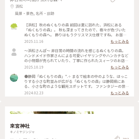
浜松
風景・景色, 名所・旧跡
【浜松】秋のぬくもりの森 前回は夏に訪れた、浜松にある
「ぬくもりの森」。 秋も深まってきたので、樹々が色づいた
ぬくもりの森へ。 飾りはもうクリスマス仕様ですね。 お昼ご
飯の代わりに、「森のスモーキーターキーレッグ」をいただき
2025.11.16
もっとみる
ました。 ジューシーで、ちょっとスモーキーで、とても美味
しい。 ちょっと食べにくいけどw これひとつで結構お腹いっ
〜浜松さんぽ〜 非日常の時間の流れを感じるぬくもりの森。
ぱいになります。 次はもう少し食べやすそうな「骨付きソーセ
ハンドメイド作家さんによる可愛いイヤリングやハンカチなど
ージ」を試してみよう。 デザートにジェラート。 今回は地元
の小物類が売られていたり、丁寧に作られたスィーツのお店が
の三日日（みっかび）みかん味をチョイス。 こちらも安心の
数軒並ぶ可愛い森でした。 一番行きたかった森のチーズケー
2025.10.19
もっとみる
ちょうど良い美味しさ。
キやさんにて、森のピクニックセットを注文。 パイやクロワッ
サンなどのパンを1つ コンソメやコーンスープなどから1つ ボ
●静岡「ぬくもりの森」*⁠.⁠✧ まるで絵本の中のような、ほっこ
トルチーズケーキを1つ のセットです。 どれもしっかりした味
りする小さな町並みが広がる「ぬくもりの森」は静岡県にあ
で、だけどしつこくはなく大満足です。 浜松市の「シン・ハマ
る、小さな町のような観光スポットです。 ファンタジーの世界
マツ計画」の1つ浜松市役所に設置されたエヴァンゲリオン初
からそのまま出てきたようなレストランや雑貨屋さん、カフェ
2024.02.23
もっとみる
号機立像を見に行きました。 天竜エリアが「シン・エヴァン
に癒やされるのはもちろん、この町にはいろいろな所に楽しめ
ゲリオン劇場版」に登場する「第3村」のモデルの1つトなり注
る仕掛けが隠れています。足元にひっそりある扉の中にウサギ
目を集めていました。 浜松市役所（浜松市中央区元城町103-2
のぬいぐるみが寝ていたり、手すりにハートがあったりと、見
本館1階） 令和8年1月25日まで 平日8時半〜17時15 分 土日
つけたら子供も大人も顔がほころぶような隠し要素があり、私
祝10時〜16時 とホームページには記載されています。 #私の
も見つけては年甲斐もなくはしゃいでいました。 ファンタジ
ことりっぷ旅
ーなかわいい空間がお好きであれば、是非足を運んでみてくだ
來宮神社
さい*⁠.⁠✧ なお、周辺の観光地として、車で30分ほどの所にステ
ーキ屋「さわやか」があります。お肉がとてもやわらかく絶品
キノミヤジンジャ
で、噂に違わぬ味でした。ぬくもりの森で癒やされた後の腹ご