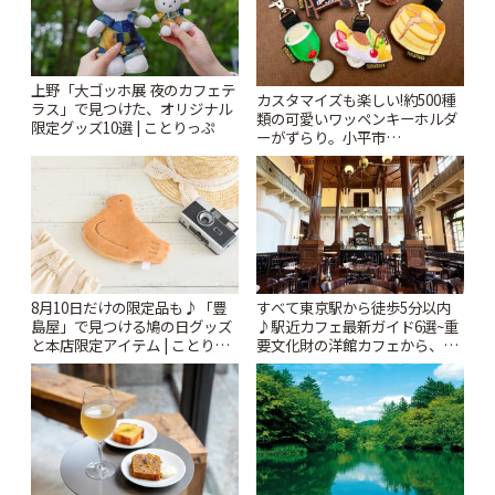
上野「大ゴッホ展 夜のカフェテ
カスタマイズも楽しい!約500種
ラス」で見つけた、オリジナル
類の可愛いワッペンキーホルダ
限定グッズ10選 | ことりっぷ
ーがずらり。小平市
「Kimamaya T&K」 | ことりっ
ぷ
8月10日だけの限定品も♪「豊
すべて東京駅から徒歩5分以内
島屋」で見つける鳩の日グッズ
♪駅近カフェ最新ガイド6選~重
と本店限定アイテム | ことりっ
要文化財の洋館カフェから、改
ぷ
札すぐのレトロ喫茶まで~ | こと
りっぷ