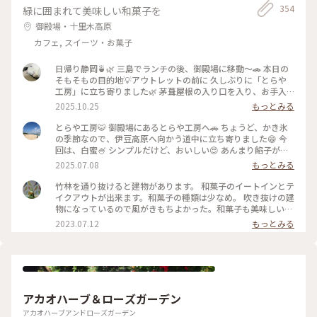
354
緑に囲まれて美味しい和菓子を
御殿場・十里木高原
カフェ, スイーツ・お菓子
日帰り静岡🍵🌿 三島でランチの後、御殿場に移動〜🚗 本日の
そもそもの目的地💡アウトレットの前に 久しぶりに「とらや
工房」に立ち寄りました🌿 茅葺屋根の入り口を入り、お手入
れされた 林の中を抜けたら…🌲🌳🌲🌳 変わらぬ佇まいの工房
2025.10.25
もっとみる
にホッとします☺️ 栗餅とお茶を頂きました🌰🍵美味しい〜😋
その後アウトレットでお買い物を楽しみ😊 途中、休憩ではサ
とらや工房🐯 御殿場にあるとらや工房へ🚗 ちょうど、かき氷
ングラムでお茶タイム🥤 夜ごはんは混む前の早めの時間に 沼
の季節なので、伊豆高原へ向かう道中に立ち寄りました😁 今
津魚がし寿司さんで地のものメインの 美味しいお寿司🍣🍣頂
回は、白蜜🍧 シンプルだけど、おいしい😍 あんまり餡子が得
きました(๑>◡<๑) 美味しい静岡、満喫の大満足日帰り旅です
意ではない私でも、とらやの餡子はおいしいです✨ #静岡県#
2025.07.08
もっとみる
✨✨ #ことりっぷと一緒 #ことりっぷ静岡 #秋の装い #とらや工
かき氷 #カフェ
房#栗餅 #御殿場プレミアムアウトレット #サングラム #静岡茶
竹林を通り抜けると建物があります。 和菓子のイートインとテ
#沼津魚がし寿司 #回転寿司
イクアウトが出来ます。和菓子の種類は少なめ。 吹き抜けの建
物になっているので風がきもちよかった。和菓子も美味しいで
す。
2023.07.12
もっとみる
アカオハーブ＆ローズガーデン
アカオハーブアンドローズガーデン