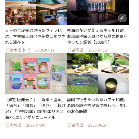
大人のご褒美温泉宿＆ヴィラ15
熱海の花火が見えるホテル11選。
選。客室露天風呂や美食に癒やさ
お部屋や露天風呂から夏の絶景を
れる滞在を
ゆったり鑑賞【2026年】
栃木県
[PR]
2026.07.17
静岡県
2026.07.12
【改訂版発売♪】「角館・盛岡」
静岡で行きたいお茶カフェ10選。
「仙台」「鎌倉」「伊豆」「軽井
老舗茶舗や古民家で味わう、癒し
沢」「伊勢志摩」国内6エリアと
のお茶時間
海外1エリアがリニューアル
宮城県
2026.07.09
静岡県
2026.06.27