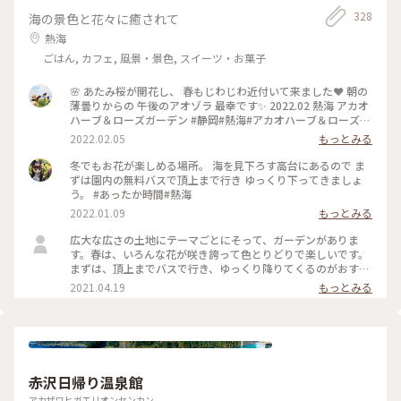
328
海の景色と花々に癒されて
熱海
ごはん, カフェ, 風景・景色, スイーツ・お菓子
🌸 あたみ桜が開花し、 春もじわじわ近付いて来ました❤ 朝の
薄曇りからの 午後のアオゾラ 最幸です✨ 2022.02 熱海 アカオ
ハーブ＆ローズガーデン #静岡#熱海#アカオハーブ＆ローズガ
ーデン#あたみ桜#海#空#絶景
2022.02.05
もっとみる
冬でもお花が楽しめる場所。 海を見下ろす高台にあるので ま
ずは園内の無料バスで頂上まで行き ゆっくり下ってきましょ
う。 #あったか時間#熱海
2022.01.09
もっとみる
広大な広さの土地にテーマごとにそって、ガーデンがありま
す。春は、いろんな花が咲き誇って色とりどりで楽しいです。
まずは、頂上までバスで行き、ゆっくり降りてくるのがおすす
めです。 #花を愉しむ #ガーデン #熱海 #フォトコン #コ
2021.04.19
もっとみる
ンテスト
赤沢日帰り温泉館
アカザワヒガエリオンセンカン