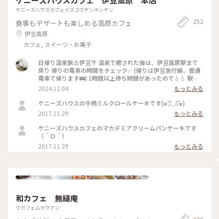
ケニーズハウスカフェイズコウゲンホンテン
252
食事もデザートも楽しめる高原カフェ
伊豆高原
カフェ, スイーツ・お菓子
日帰り温泉旅♨️伊豆🌴 温泉で癒された後は、伊豆高原駅まで
戻り 帰りの電車の時間をチェック✅ (帰りは伊豆急行線、普通
電車で帰ります🚃) 1時間以上待ち時間があったので💧💧 駅か
ら徒歩圏内で検索し🔍徒歩10分🚶‍♀️ ケニーズハウスカフェさん
2024.12.04
もっとみる
でお茶休憩☕️ …ですが、暖かかったので🌤️人気の ソフトクリ
ームを使ったサンデーを🍨🍦 連れはベリー&ベリー🫐🍓 私は
ケニーズハウスの牛柄ミルクロールケーキです(๑･̑◡･̑๑)
マカダミアナッツソルト🧂🥜 温泉で温まった身体に沁みる〜
2017.11.29
もっとみる
🤍 ちなみに駅からは坂道もありちょっと良い 運動にもなりま
す🏃‍♀️🏃🏻笑 #ことりっぷ伊豆#伊豆急行線 #伊豆高原駅#ケニー
ケニーズハウスカフェのマカデミアクリームパンケーキです
ズハウスカフェ #ソフトクリーム#サンデー#テラス席#暖炉 #
（＾Ｏ＾）
ベストトリップ2024 #スターバックスラスカ熱海店 #東海道線
2017.11.29
もっとみる
#相模湾
和カフェ 無縫庵
ワカフェムホウアン