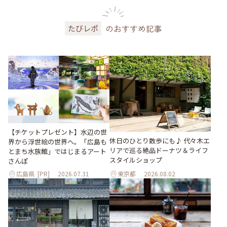
のおすすめ記事
たびレポ
【チケットプレゼント】水辺の世
休日のひとり散歩にも♪ 代々木エ
界から浮世絵の世界へ。「広島も
リアで巡る絶品ドーナツ＆ライフ
とまち水族館」ではじまるアート
スタイルショップ
さんぽ
広島県
[PR]
2026.07.31
東京都
2026.08.02