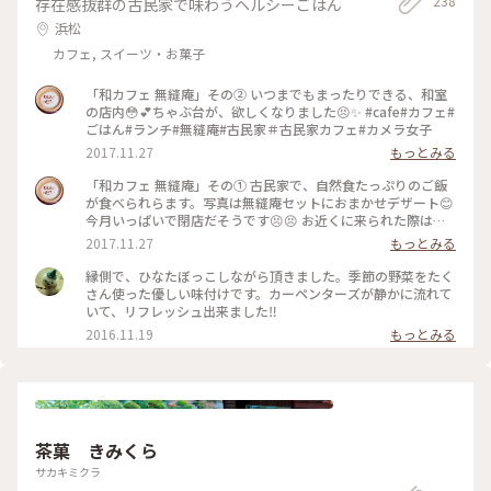
238
存在感抜群の古民家で味わうヘルシーごはん
浜松
カフェ, スイーツ・お菓子
「和カフェ 無縫庵」その② いつまでもまったりできる、和室
の店内😳💕ちゃぶ台が、欲しくなりました😣✨ #cafe#カフェ#
ごはん#ランチ#無縫庵#古民家＃古民家カフェ#カメラ女子
2017.11.27
もっとみる
「和カフェ 無縫庵」その① 古民家で、自然食たっぷりのご飯
が食べられらます。写真は無縫庵セットにおまかせデザート😊
今月いっぱいで閉店だそうです😣😣 お近くに来られた際は、
ぜひお立ち寄りください😳 #ごはん#ランチ#cafe#古民家#カ
2017.11.27
もっとみる
フェ#浜松#無縫庵#オススメ
縁側で、ひなたぼっこしながら頂きました。季節の野菜をたく
さん使った優しい味付けです。カーペンターズが静かに流れて
いて、リフレッシュ出来ました‼
2016.11.19
もっとみる
茶菓 きみくら
サカキミクラ