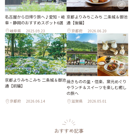
名古屋から日帰り旅へ♪愛知・岐
京都よりみちこみち 二条城＆御池
阜・静岡のおすすめスポット6選
通【後編】
岐阜県
2025.09.23
京都府
2026.06.20
京都よりみちこみち 二条城＆御池
焼きものの里・信楽、窯元めぐり
通【前編】
やランチ＆スイーツを楽しむ癒し
の旅へ
京都府
2026.06.14
滋賀県
2026.05.01
おすすめ記事