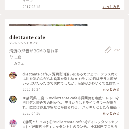
ケーキ
2017.03.18
もっとみる
dilettante cafe
ディレッタントカフェ
282
清流の瀬音がBGMの隠れ家
三島
カフェ
dilettante cafe🎶 源兵衛川沿いにあるカフェで、テラス席で
は川を眺めながらお食事を楽しめます😘 この日はテラス席が
いっぱいだったので店内でしたが、装飾がかわいくて見惚れて
しまいました💕 注文したのは、あさりときのこのトマトクリ
2020.10.24
もっとみる
ームパスタランチ🍝 前菜が意外とボリューミーで、パスタま
で全部食べられるか不安でしたが、パスタが濃厚で美味しくて
🍽静岡県 三島市 ＃dilettante cafe🌞雰囲気も素敵✨ レトロな
美味しくて、結局ペロリでした😋 今度はデザートも頼んでみ
雰囲気と暖色系の明かり。 天井からはドライフラワーが飾ら
たいなあ💓 #dilettantecafe #パスタ #三島
れ、壁にはお皿や絵などが飾られる。 ハッキリとした存在感
のある装飾も、日常と違う場所で違う時間を過ごしていると感
2020.04.16
もっとみる
じさせてくれる素敵な“店内の”お店です😊 🔹🔸🔹🐤🔸🔹🔸🐦
🔹🔸🔹🐤🔸🔹🔸 Ripさんをお連れした、静岡県観光大使のゆき
❮静岡とりっぷ❯⑥ ༄ dilettante cafe༄(ディレッタントカフ
たかです🤣 富士山の雪解け水が地中で濾過され流れる清流 源
ェ) ＊好事家《ディレッタント》のランチ。 ＋330円でこちら