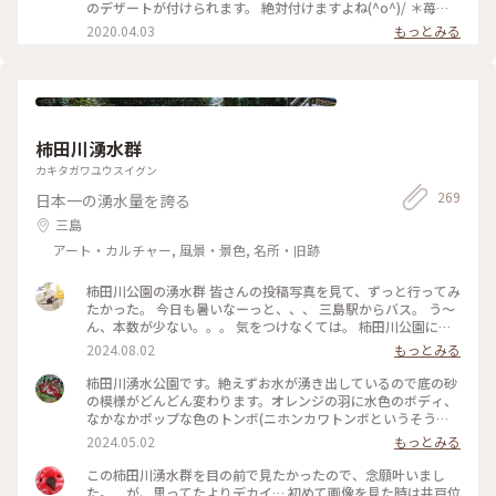
兵衛川🗻 この川を川床として作られたテラス席は、外に出て
のデザートが付けられます。 絶対付けますよね(^o^)/ ＊苺の
気持ちの良い季節には格別の気持ちよさと開放感を楽しめます
チーズケーキ ＊チョコケーキ 折角の機会なので、半分ずつで
2020.04.03
もっとみる
(*´︶`*) が！！ 残念ながら雨でした💦 店内の装飾も素敵な、
頂きました。 もちろん美味し～♡ 大大大満足のランチでした
ゆきたかナンバー１カフェです☝ たまに1人でも行ったりしま
✨ ディレッタントカフェさん✧︎ 富士山の湧き水が流れる源兵衛
す😆👍 (2020年3月撮影) #静岡県 #三島市 #ディレッタントカ
川沿いでお食事が頂ける、とっても素敵なお店でした✨ 次回伺
フェ #カフェ #わたしの街 #旅の思い出
う時は、テラス席で頂きたいと思います🍀( ¨̮ ) #ことりっぷ静
岡 #静岡ランチ #dilettante cafe #ディレッタントカフェ #素
敵カフェ #静岡 #ゴーラー隊
柿田川湧水群
カキタガワユウスイグン
269
日本一の湧水量を誇る
三島
アート・カルチャー, 風景・景色, 名所・旧跡
柿田川公園の湧水群 皆さんの投稿写真を見て、ずっと行ってみ
たかった。 今日も暑いなーっと、、、 三島駅からバス。 う～
ん、本数が少ない。。。 気をつけなくては。 柿田川公園に到
着。 入り口に、道順を示す看板がある。 なんて親切！ 広場の
2024.08.02
もっとみる
賑やかな子供達の声を背中に、道順通り、鬱蒼と茂る木々の小
道を歩いていくと、、、美しい湧水。。。 皆さんの写真の通
柿田川湧水公園です。絶えずお水が湧き出しているので底の砂
り！ しかも！ はぁぁ〜、なんて涼しいの？！ 途中で貴船神
の模様がどんどん変わります。オレンジの羽に水色のボディ、
社にご挨拶。 『お邪魔しております。綺麗なお水をありがとう
なかなかポップな色のトンボ(ニホンカワトンボというそうで
ございます。』 湧水の小路に、たくさんのベンチが設置してあ
す)にも会えました。#静岡県#柿田川湧水公園
2024.05.02
もっとみる
るのも嬉しい。 みしまコロッケとお水でランチ。 湧水の小路
のを抜けると、ゆったりと流れる柿田川。 みしまの町は、綺
この柿田川湧水群を目の前で見たかったので、念願叶いまし
麗な水が至る所に流れる、素敵な町でした。
た。 が、思ってたよりデカイ… 初めて画像を見た時は井戸位