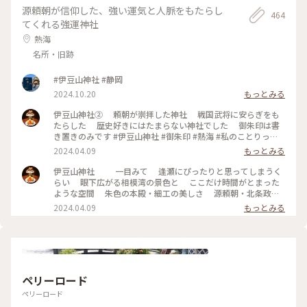
源頼朝が信仰した、強い運気と人脈をもたらし
464
てくれる強運神社
熱海
名所・旧跡
#伊豆山神社 #静岡
2024.10.20
もっとみる
伊豆山神社② 頼朝が崇拝した神社 戦国武将に安らぎをも
たらした 歴史好きにはたまらない神社でした 御朱印は書
き置きのみです #伊豆山神社 #御朱印 #熱海 #私のことりっぷ
旅 #春色さがし
2024.04.09
もっとみる
伊豆山神社 一目みて 逢瀬にぴったりと思ってしまうく
らい 眼下広がる相模湾の景色と ここだけ時間がとまった
ような空間 朱色の本殿・細工の美しさ 源頼朝・北条政子
の姿が自然と浮かんできます 鳥居からの180段の階段は
2024.04.09
もっとみる
男坂と言われてるそうでまさに 心臓破りの丘ならぬ階段で
した💦 #伊豆山神社 #熱海 #私のことりっぷ旅
ペリーロード
ペリーロード