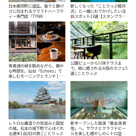
日本橋兜町に誕生。香りと静け
新しくなった「ことりっぷ軽井
さに包まれるクラフトハーブテ
沢」と一緒におでかけしたい注
ィー専門店「TYNK
目スポット13選【スタンプラリ
Kabutocho」 | ことりっぷ
ー開催中】 | ことりっぷ
公園ビューから川床テラスま
青葉通の緑を眺めながら、静か
で。緑に癒される大阪のカフェ5
な時間を。仙台「Echoes」で
選 | ことりっぷ
楽しむモーニングとランチ | こ
とりっぷ
レトロな蔵造りの街並みと国宝
新オープンした銭湯「黄金湯 新
の城。松本の城下町で心ほぐれ
宿」へ。サウナとクラフトビー
る週末1泊2日の旅 | ことりっぷ
ルを楽しむ癒やしのレトロ空間