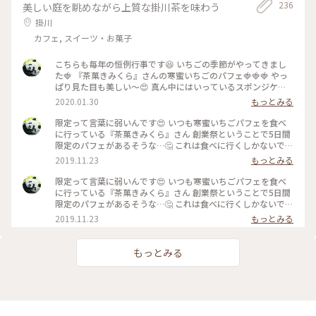
236
美しい庭を眺めながら上質な掛川茶を味わう
掛川
カフェ, スイーツ・お菓子
こちらも毎年の恒例行事です😆 いちごの季節がやってきまし
た🍓 『茶菓きみくら』さんの寒蜜いちごのパフェ🍓🍓🍓 やっ
ぱり見た目も美しい～😍 真ん中にはいっているスポンジケー
キ、前回までは四角くカットされているものがはいっていまし
2020.01.30
もっとみる
たが今回はロールケーキ❓みたいなものがドーンッ❗ ん～カット
されてる物の方が食べやすいかな🤔 でも美味しいからもーま
限定って言葉に弱いんです😍 いつも寒蜜いちごパフェを食べ
んたい😁 寒蜜の紅ほっぺも安定の美味しさ😋 もちろんお茶屋
に行っている『茶菓きみくら』さん 創業祭ということで5日間
さんなので中の抹茶アイスも抹茶ゼリーも美味😋😋 添えられ
限定のパフェがあるそうな…🤔 これは食べに行くしかないでし
てくるお茶菓子、いつもはお茶のチョコレートなんですが節分
ょー❗と急ぎ過ぎて開店前に到着😅 待ちます…😑 開店と同時に
2019.11.23
もっとみる
が近いからか今回は豆でした👹 甘い物の後にちょっとしょっ
2階の喫茶スペースへ💨 創業祭特別メニューで抹茶のフルーツ
ぱい物は嬉しいですね🤗 季節&数量限定なので皆さん、食べ逃
サンドやフレンチトーストもありましたが…今回の目的はこ
限定って言葉に弱いんです😍 いつも寒蜜いちごパフェを食べ
しのないように～🤤🤤🤤 #冬のおでかけ#甘いものは正義#いち
れ‼️ 『掛川抹茶のティラミスパフェ』😆 20～24日の3日間限定
に行っている『茶菓きみくら』さん 創業祭ということで5日間
ご#パフェ#抹茶#ティータイム#ことりっぷ静岡
です😏 上には飴細工がささっていて濃くてほろ苦い抹茶アイ
限定のパフェがあるそうな…🤔 これは食べに行くしかないでし
スと抹茶の生チョコ🤤 濃厚なマスカルポーネクリームの上に
ょー❗と急ぎ過ぎて開店前に到着😅 待ちます…😑 開店と同時に
2019.11.23
もっとみる
も奥深い抹茶パウダー🤤 その下にはカステラ、くるみ、洋梨
2階の喫茶スペースへ💨 創業祭特別メニューで抹茶のフルーツ
などが続き最後にはまた濃～い抹茶ゼリーが〆で待っています
サンドやフレンチトーストもありましたが…今回の目的はこ
😲 付属の抹茶シロップは「途中からかけてお召し上がりくだ
れ‼️ 『掛川抹茶のティラミスパフェ』😆 20～24日の3日間限定
もっとみる
さぁい」と言っていたので、上のクリームがなくなったころに
です😏 上には濃くてほろ苦い抹茶アイスと抹茶の生チョコ🤤
かけていただきました😋 シロップといっても甘過ぎずこちら
濃厚なマスカルポーネクリームの上にも奥深い抹茶パウダー🤤
も抹茶が濃くてほろ苦い☝️ 美味美味美味😊 もちろんお茶屋さ
その下にはカステラ、くるみ、洋梨などが続き最後にはまた濃
んなのでセットでいただけるお茶も美味しいです👍 4種類から
～い抹茶ゼリーが〆で待っています😲 付属の抹茶シロップは
選べますよ こちらのパフェは残念ながら明日までですが😔他
「途中からかけてお召し上がりくださぁい」と言っていたの
の限定メニューはもちろんスタンダードメニューも美味しそう