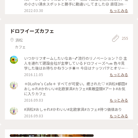
の小さい湧水スポットと勝手に勘違いしてました😅 直径2mは
ありそうでした。陽が射し込むと青くみえます。 #ヒーリング
2022.03.30
もっとみる
旅 #三島 #柿田川湧水公園
ドロフイーズカフェ
255
浜松
カフェ
いつかリフオームしたいなあ~💕流行のリノベーション？😍 主
人を連れて建設会社が主宰しているドロフィーズへ🚗 色々見
学した後はお待ちかねランチ☀🍴 今日はナッツパテとオリー
ブペーストと ボロニアソーセージのサラディエール ￥1,180を
2016.11.05
もっとみる
頂きました💕 これにフォッカチャがつきます🎵 食べきれない
ほどの量に新鮮なお野菜❗身体が喜ぶメニューばかりです
＊DLoFre's Cafe＊ すべてが可愛い。癒された♡ #浜松#都田#
(’-’*)♪ いつか素敵なリノベーション‼出来ると良いなあ(*^^*)
おしゃれ#かわいい#北欧家具#カフェ#素敵空間#アート#お気
#ずっと好きな味#秋ごはん#ランチ#ドライブ#野菜#健康#スロ
に入りカフェ
ーライフ#わたしの街#都田建設#カフェ
2016.09.03
もっとみる
#浜松#おしゃれ#かわいい#北欧家具#カフェ#待つ価値あり
2016.09.03
もっとみる