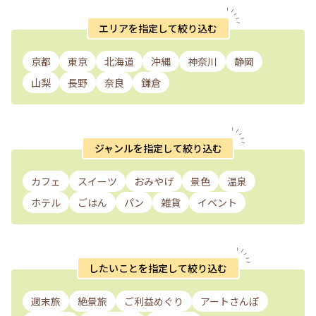
で、上のクリームがなくなったころにかけていただきました😋
なものがいっぱい😃 掛川にお立ち寄りの際はぜひ😘 #甘いも
シロップといっても甘過ぎずこちらも抹茶が濃くてほろ苦い☝️
のは正義#パフェ#ティラミス#ティータイム#お茶#抹茶 #こと
美味美味美味😊 もちろんお茶屋さんなのでセットでいただけ
エリアを指定して絞り込む
りっぷ静岡
るお茶も美味しいです👍 4種類から選べますよ こちらのパフェ
は残念ながら明日までですが😔他の限定メニューはもちろんス
タンダードメニューも美味しそうなものがいっぱい😃 掛川に
京都
東京
北海道
沖縄
神奈川
静岡
お立ち寄りの際はぜひ😘 #甘いものは正義#パフェ#ティラミス
#ティータイム#お茶#抹茶 #ことりっぷ静岡
山梨
長野
奈良
鎌倉
ジャンルを指定して絞り込む
カフェ
スイーツ
おみやげ
景色
温泉
ホテル
ごはん
パン
雑貨
イベント
したいことを指定して絞り込む
週末旅
絶景旅
ご利益めぐり
アートさんぽ