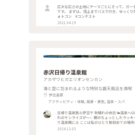
広大な広さの土地にテーマごとにそって、ガー
です。 まずは、頂上までバスで行き、ゆっくり降りてくるのがおすすめで
ォトコン #コンテスト
2021.04.19
赤沢日帰り温泉館
アカザワヒガエリオンセンカン
海と空に包まれるような特別な露天風呂を満喫
伊豆高原
アクティビティ・体験, 風景・景色, 温泉・スパ
日帰り温泉旅♨️伊豆🌴 秋晴れの休日🌤️温泉へGO٩( ᐛ )و 東京駅から踊り子に乗り🚄、、おっ‼️😳 お隣りのホーム
れのサンライズが〜✨ 朝のちょっとしたラッキー
り温泉館に♨️ ここは私のひとり旅初めての場所
てしまいました😂 絶景のインフィニティ露天で
2024.12.03
ちろん📷✖️なので、写真はロビー からの相模湾です