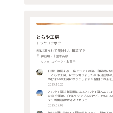
とらや工房
トラヤコウボウ
緑に囲まれて美味しい和菓子を
御殿場・十里木高原
カフェ, スイーツ・お菓子
日帰り静岡🍵🌿 三島でランチの後、御殿場に移
「とらや工房」に立ち寄りました🌿 茅葺屋根の入
ぬ佇まいの工房にホッとします☺️ 栗餅とお茶を
み😊 途中、休憩ではサングラムでお茶タイム
2025.10.25
インの 美味しいお寿司🍣🍣頂きました(๑>◡<
ことりっぷ静岡 #秋の装い #とらや工房#栗餅 #御殿場プレミアムアウトレット #サングラム #静岡茶 #沼津魚がし寿
とらや工房🐯 御殿場にあるとらや工房へ🚗
司 #回転寿司
た😁 今回は、白蜜🍧 シンプルだけど、おい
す✨ #静岡県#かき氷 #カフェ
2025.07.08
竹林を通り抜けると建物があります。 和菓子の