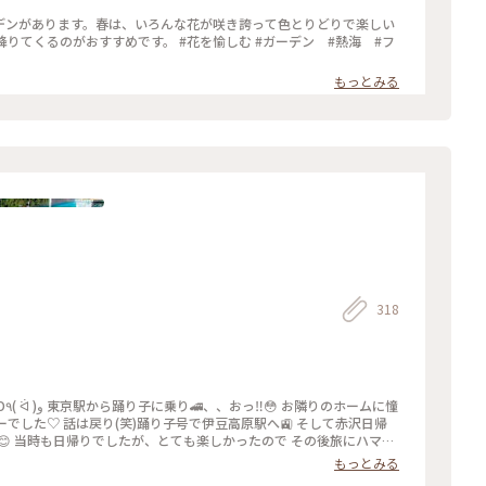
デンがあります。春は、いろんな花が咲き誇って色とりどりで楽しい
す。 #花を愉しむ #ガーデン #熱海 #フ
もっとみる
318
に憧
でした♡ 話は戻り(笑)踊り子号で伊豆高原駅へ🚉 そして赤沢日帰
😊 当時も日帰りでしたが、とても楽しかったので その後旅にハマっ
キラキラの海を 眺めながら思い出に浸っていました😌♨️ お風呂はも
もっとみる
🌊🛥️ ここの温泉はお湯👍眺め👍清潔感👍駅から 送迎バスあり🚌