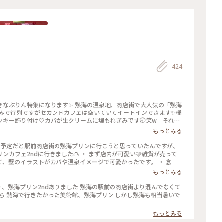
424
ます✨ 熱海の温泉地、商店街で大人気の「熱海
トのみで行列ですがセカンドカフェは空いていてイートインできます✨桶
キー飾り付け🤍カバが生クリームに埋もれぎみです🤭笑w それに
 #めちゃ人気 #まだバズり中 #カバ #温泉地 #セカンド空いてておす
もっとみる
 #熱海ことりっぷ #ぷりんシリーズ
 ・ 予定だと駅前商店街の熱海プリンに行こうと思っていたんですが、
カフェ2ndに行きました🍮 ・ まず店内が可愛い🩷雑貨が売って
、壁のイラストがカバや温泉イメージで可愛かったです。 ・ 念願
ではプリンソフトをいただきました。 ソフトクリーム部分に乗ってる
もっとみる
下の部分がプリンになっていて、甘くてとっても美味しかったです😋
辺 #熱海銀座 #熱海カフェ #静岡カフェ #熱海観光スポット
り、熱海プリン2ndありました 熱海の駅前の商店街より混んでなくて
がら 熱海で行きたかった美術館、熱海プリン しかし熱海も相当暑いで
もっとみる