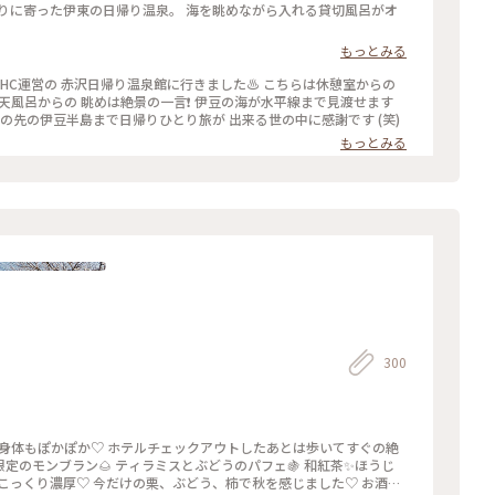
ップ2024 #赤沢日帰り温泉館#DHC#赤沢温泉 #伊豆高原駅#特急踊
りに寄った伊東の日帰り温泉。 海を眺めながら入れる貸切風呂がオ
ンフィニティ風呂 #露天風呂#絶景#サンライズ瀬戸出雲#東京駅 #こ
もっとみる
HC運営の 赤沢日帰り温泉館に行きました♨️ こちらは休憩室からの
露天風呂からの 眺めは絶景の一言❗️ 伊豆の海が水平線まで見渡せます
その先の伊豆半島まで日帰りひとり旅が 出来る世の中に感謝です (笑)
もっとみる
300
して身体もぽかぽか♡ ホテルチェックアウトしたあとは歩いてすぐの絶