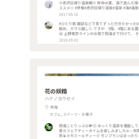
でなかなか良いですょ💯 #秋の彩り #ベストトリ
≫赤沢日帰り温泉館≪ 昨年の夏、海で遊んだ帰
り子#シャトルバス #食事処#ランチ#駿河湾#イ
ススメ☆ #伊東#赤沢日帰り温泉#温泉 #海#奥旅
とりっぷ伊豆
2017.06.10
#ひとり旅 雑誌などで見てずっと行きたかったD
眺め、ガラス越し💦 ですが…3階、4階にある
😆 上野東京ラインのお陰で熱海まで行けて、 
2016.09.02
花の妖精
ハナノヨウセイ
熱海
カフェ, スイーツ・お菓子
熱海ことりっぷ♨️🐦️② ゆっくり温泉を堪能
景カフェでティータイムを楽しみました☕✨ 秋限定のモンブラン🌰 ティラミスとぶどうのパフェ🍇 和紅茶✨ほうじ
茶🍵カモミールティー❀ モンブランはまったりこっくり濃厚♡ 今だけの栗、ぶどう、柿で秋を感じました♡ お酒が