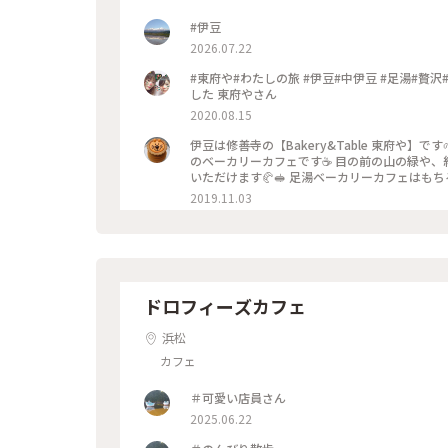
#伊豆
2026.07.22
#東府や#わたしの旅 #伊豆#中伊豆 #足湯#贅沢#修禅寺 伊豆二泊三日家族旅行 素敵なカフェを見つ
した 東府やさん
2020.08.15
伊豆は修善寺の【Bakery&Table 東府や】です🌱 修善寺天城のリゾート温泉宿、東府やさんの中にある 足湯
のベーカリーカフェです☕️ 目の前の山の緑や、紅葉を楽しみながら、 吉奈温泉の足湯に浸かって、 美味しいパンを
いただけます🥐🥪 足湯ベーカリーカフェはもちろん、 大正時代を感じられるレトロな喫茶の大正館など、 広い敷地
内に、色んな施設があってお散歩しながらいろいろ楽しめます✨ ベーカリーのパンは
2019.11.03
ったり、美味しいパンがたくさんあります🥐☕️✨ #伊豆 #Bakery&Table東府や #天城 #足湯 #パン #カフェ #紅葉 
泉 #リゾート宿 #東府や #秋の色彩 #老舗旅館 
ドロフィーズカフェ
浜松
カフェ
＃可愛い店員さん
2025.06.22