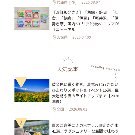
兵庫県
[PR]
2026.08.07
【改訂版発売♪】「角館・盛岡」「仙
台」「鎌倉」「伊豆」「軽井沢」「伊
勢志摩」国内6エリアと海外1エリアが
リニューアル
宮城県
2026.07.09
人気記事
1
黄金色に輝く絶景。夏休みに行きたい
ひまわりスポット＆イベント15選。巨
大迷路や夜のライトアップまで【2026
年夏】
全国
2026.08.01
2
夏のご褒美に♪東京ホテル限定かき氷
41選。ラグジュアリーな空間で味わう