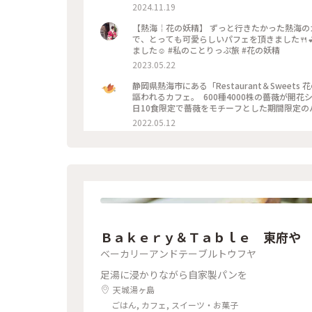
使われた大人スイーツをシェアしながらゆっく
2024.11.19
地平線、熱海城、トンビが飛んでいて。。自然に
妖精 #絶景カフェ #眺めが最高 #地平線が見える
【熱海￤花の妖精】 ずっと行きたかった熱海のカフェ！ GWにやっと行くことが出来ました🍓 オーシャンビュー
ィー #ゆっくり #のんびり #旅行のカフェは特別
で、とっても可愛らしいパフェを頂きました🍴
ぷ
ました☺️ #私のことりっぷ旅 #花の妖精
2023.05.22
静岡県熱海市にある「Restaurant＆Swe
謳われるカフェ。 ⁡ 600種4000株の薔薇が開花
日10食限定で薔薇をモチーフとした期間限定の
トで表現し、薔薇とヨーグルトのソルベで柔らかな芳香
2022.05.12
静岡県熱海市熱海1993-65 定休日：火曜日、水曜日、
Ｂａｋｅｒｙ＆Ｔａｂｌｅ 東府や
ベーカリーアンドテーブルトウフヤ
足湯に浸かりながら自家製パンを
天城湯ヶ島
ごはん, カフェ, スイーツ・お菓子