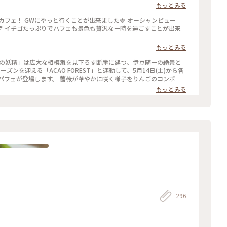
りお喋りする最高に贅沢な時間✨窓からの景色は。。山、岩山、海、
もっとみる
囲まれた非日常感がハンパなく本当に最高な眺めでした🌿✨ #花の
なんて #素敵 #ティータイム #パフェ #モンブラン #紅茶 #ハーブテ
感 #贅沢な時間 #景色が最高 #自然に囲まれて #熱海 #熱海ことりっ
💕 イチゴたっぷりでパフェも景色も贅沢な一時を過ごすことが出来
もっとみる
ets 花の妖精」は広大な相模灘を見下ろす断崖に建つ、伊豆随一の絶景と
シーズンを迎える「ACAO FOREST」と連動して、5月14日(土)から各
パフェが登場します。 薔薇が華やかに咲く様子をりんごのコンポー
が楽しめますよ。 ⁡ ●Restaurant＆Sweets花の妖精 住所：
もっとみる
他不定休 営業時間：10:00～17:00（16:00L.O.)
296