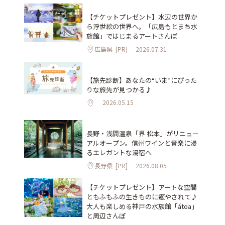
【チケットプレゼント】水辺の世界か
ら浮世絵の世界へ。「広島もとまち水
族館」ではじまるアートさんぽ
広島県
[PR]
2026.07.31
【旅先診断】あなたの“いま”にぴった
りな旅先が見つかる♪
2026.05.15
長野・浅間温泉「界 松本」がリニュー
アルオープン。信州ワインと音楽に浸
るエレガントな湯宿へ
長野県
[PR]
2026.08.05
【チケットプレゼント】アートな空間
ともふもふの生きものに癒やされて♪
大人も楽しめる神戸の水族館「átoa」
と周辺さんぽ