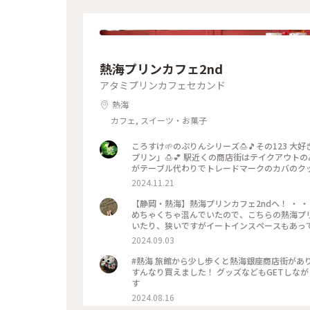
熱海プリンカフェ2nd
アタミプリンカフェセカンド
熱海
カフェ, スイーツ・お菓子
ころすけ🌱のぷりんシリーズ🍮🎵その123 大好きなぷりん特集になり
プリン」🍮💕 駅近くの商店街はテイクアウ
がテーブル代わりでトレードマークのカバのクッ
してもどうしてカバなのでしょう😂 #熱海プリン
2024.11.21
すめ #旅先のぷりん最高すぎる #プリン #熱海
【静岡・熱海】熱海プリンカフェ2ndへ！ ・
めちゃくちゃ混んでいたので、こちらの熱海プリン
いたり、狭いですがイートインスペースもあって
の熱海プリンはテイクアウトで注文して、店内
2024.09.03
キャラメルかな？食感があってよかったです。
・ ・ #熱海プリン #熱海プリンカフェ #熱海周
#熱海 旅館から少し歩くと熱海銀座商店街があ
すんなり買えました！ グッズなどもGETしな
す
2024.08.16