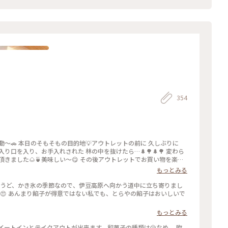
354
動〜🚗 本日のそもそもの目的地💡アウトレットの前に 久しぶりに
り口を入り、お手入れされた 林の中を抜けたら…🌲🌳🌲🌳 変わら
頂きました🌰🍵美味しい〜😋 その後アウトレットでお買い物を楽し
 夜ごはんは混む前の早めの時間に 沼津魚がし寿司さんで地のものメ
もっとみる
๑) 美味しい静岡、満喫の大満足日帰り旅です✨✨ #ことりっぷと一緒 #
 ちょうど、かき氷の季節なので、伊豆高原へ向かう道中に立ち寄りまし
しい😍 あんまり餡子が得意ではない私でも、とらやの餡子はおいしいで
もっとみる
イートインとテイクアウトが出来ます。和菓子の種類は少なめ。 吹