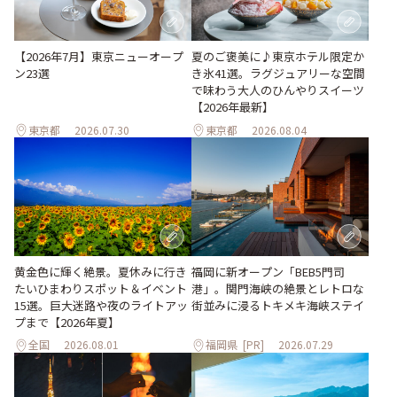
【2026年7月】東京ニューオープ
夏のご褒美に♪東京ホテル限定か
ン23選
き氷41選。ラグジュアリーな空間
で味わう大人のひんやりスイーツ
【2026年最新】
東京都
2026.07.30
東京都
2026.08.04
黄金色に輝く絶景。夏休みに行き
福岡に新オープン「BEB5門司
たいひまわりスポット＆イベント
港」。関門海峡の絶景とレトロな
15選。巨大迷路や夜のライトアッ
街並みに浸るトキメキ海峡ステイ
プまで【2026年夏】
全国
2026.08.01
福岡県
[PR]
2026.07.29