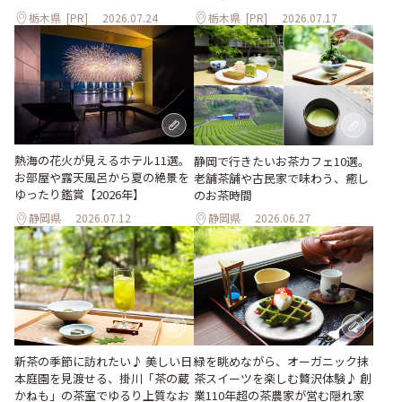
栃木県
[PR]
2026.07.24
栃木県
[PR]
2026.07.17
熱海の花火が見えるホテル11選。
静岡で行きたいお茶カフェ10選。
お部屋や露天風呂から夏の絶景を
老舗茶舗や古民家で味わう、癒し
ゆったり鑑賞【2026年】
のお茶時間
静岡県
2026.07.12
静岡県
2026.06.27
新茶の季節に訪れたい♪ 美しい日
緑を眺めながら、オーガニック抹
本庭園を見渡せる、掛川「茶の蔵
茶スイーツを楽しむ贅沢体験♪ 創
かねも」の茶室でゆるり上質なお
業110年超の茶農家が営む隠れ家