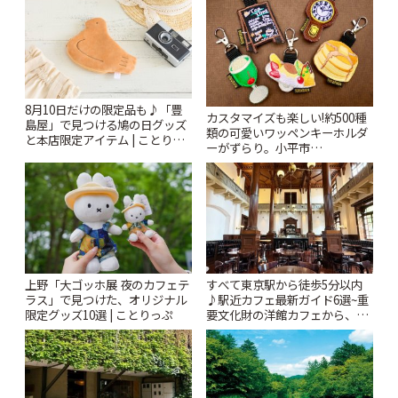
8月10日だけの限定品も♪「豊
カスタマイズも楽しい!約500種
島屋」で見つける鳩の日グッズ
類の可愛いワッペンキーホルダ
と本店限定アイテム | ことりっ
ーがずらり。小平市
ぷ
「Kimamaya T&K」 | ことりっ
ぷ
上野「大ゴッホ展 夜のカフェテ
すべて東京駅から徒歩5分以内
ラス」で見つけた、オリジナル
♪駅近カフェ最新ガイド6選~重
限定グッズ10選 | ことりっぷ
要文化財の洋館カフェから、改
札すぐのレトロ喫茶まで~ | こと
りっぷ