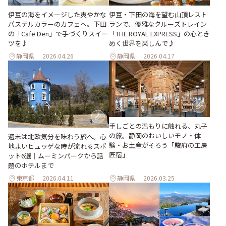
伊豆の海をイメージした爽やかな
伊豆・下田の海を望む山頂レスト
パステルカラーのカフェへ。下田
ランで、優雅なクルーズトレイン
の「Cafe Den」で手づくりスイー
「THE ROYAL EXPRESS」の心とき
ツを♪
めく世界を楽しんで♪
静岡県
2026.04.26
静岡県
2026.04.17
手しごとの温もりに触れる、丸子
の旅。静岡のおいしいモノ・体
週末は北欧気分を味わう旅へ。心
験・お土産がそろう「駿府の工房
地よいヒュッゲな時が流れるスポ
匠宿」
ット6選｜ムーミンパークから話
題のホテルまで
東京都
2026.04.11
静岡県
2026.03.25