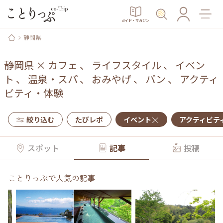
ガイド・マガジン
静岡県
静岡県
×
カフェ
、
ライフスタイル
、
イベン
ト
、
温泉・スパ
、
おみやげ
、
パン
、
アクティ
ビティ・体験
絞り込む
たびレポ
イベント
アクティビテ
スポット
記事
投稿
ことりっぷで人気の記事