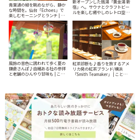
新オープンした銭湯「黄金湯 新
青葉通の緑を眺めながら、静か
宿」へ。サウナとクラフトビー
な時間を。仙台「Echoes」で
ルを楽しむ癒やしのレトロ空間
楽しむモーニングとランチ | こ
| ことりっぷ
とりっぷ
風鈴の音色に誘われて歩く夏の
紅茶診断も♪香りを旅するアメ
鎌倉さんぽ♪由緒ある社の参拝
リカ発の紅茶ブランド/横浜
と老舗のひんやり甘味も | こと
「Smith Teamaker」 | ことりっ
りっぷ
ぷ