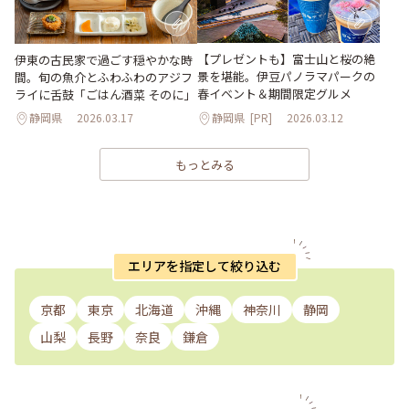
【プレゼントも】富士山と桜の絶
伊東の古民家で過ごす穏やかな時
景を堪能。伊豆パノラマパークの
間。旬の魚介とふわふわのアジフ
春イベント＆期間限定グルメ
ライに舌鼓「ごはん酒菜 そのに」
静岡県
2026.03.17
静岡県
[PR]
2026.03.12
もっとみる
エリアを指定して絞り込む
京都
東京
北海道
沖縄
神奈川
静岡
山梨
長野
奈良
鎌倉