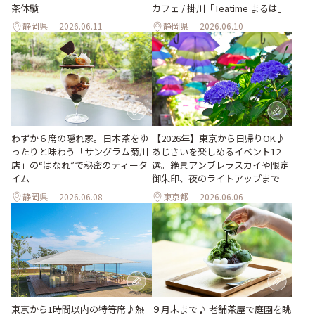
茶体験
カフェ / 掛川「Teatime まるは」
静岡県
2026.06.11
静岡県
2026.06.10
わずか６席の隠れ家。日本茶をゆ
【2026年】東京から日帰りOK♪
ったりと味わう「サングラム菊川
あじさいを楽しめるイベント12
店」の“はなれ”で秘密のティータ
選。絶景アンブレラスカイや限定
イム
御朱印、夜のライトアップまで
静岡県
2026.06.08
東京都
2026.06.06
東京から1時間以内の特等席♪熱
９月末まで♪ 老舗茶屋で庭園を眺