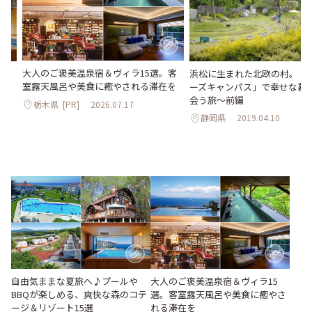
大人のご褒美温泉宿＆ヴィラ15選。客
Qが
浜松に生まれた北欧の村。「
室露天風呂や美食に癒やされる滞在を
ゾ
ーズキャンパス」で幸せな暮
会う旅～前編
栃木県
[PR]
2026.07.17
静岡県
2019.04.10
大人のご褒美温泉宿＆ヴィラ15
自由気ままな夏旅へ♪プールや
選。客室露天風呂や美食に癒やさ
BBQが楽しめる、爽快な森のコテ
れる滞在を
ージ＆リゾート15選