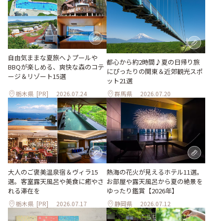
自由気ままな夏旅へ♪プールや
都心から約2時間♪夏の日帰り旅
BBQが楽しめる、爽快な森のコテ
にぴったりの関東＆近郊観光スポ
ージ＆リゾート15選
ット21選
栃木県
[PR]
2026.07.24
群馬県
2026.07.20
大人のご褒美温泉宿＆ヴィラ15
熱海の花火が見えるホテル11選。
選。客室露天風呂や美食に癒やさ
お部屋や露天風呂から夏の絶景を
れる滞在を
ゆったり鑑賞【2026年】
栃木県
[PR]
2026.07.17
静岡県
2026.07.12