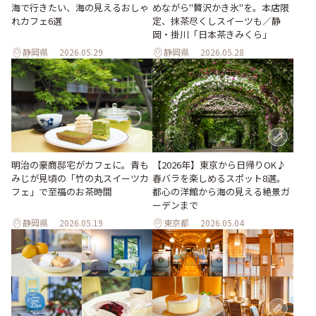
海で行きたい、海の見えるおしゃ
めながら"贅沢かき氷"を。本店限
れカフェ6選
定、抹茶尽くしスイーツも／静
岡・掛川「日本茶きみくら」
静岡県
2026.05.29
静岡県
2026.05.28
明治の豪商邸宅がカフェに。青も
【2026年】東京から日帰りOK♪
みじが見頃の「竹の丸スイーツカ
春バラを楽しめるスポット8選。
フェ」で至福のお茶時間
都心の洋館から海の見える絶景ガ
ーデンまで
静岡県
2026.05.19
東京都
2026.05.04