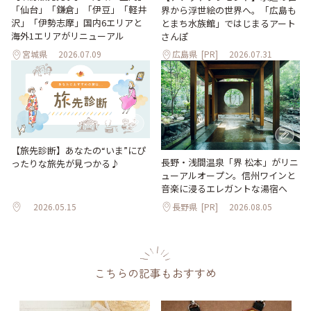
「仙台」「鎌倉」「伊豆」「軽井
界から浮世絵の世界へ。「広島も
沢」「伊勢志摩」国内6エリアと
とまち水族館」ではじまるアート
海外1エリアがリニューアル
さんぽ
宮城県
2026.07.09
広島県
[PR]
2026.07.31
【旅先診断】あなたの“いま”にぴ
長野・浅間温泉「界 松本」がリニ
ったりな旅先が見つかる♪
ューアルオープン。信州ワインと
音楽に浸るエレガントな湯宿へ
2026.05.15
長野県
[PR]
2026.08.05
こちらの記事もおすすめ