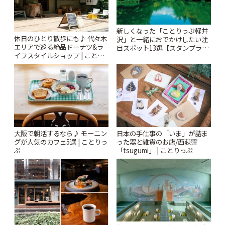
新しくなった「ことりっぷ軽井
休日のひとり散歩にも♪ 代々木
沢」と一緒におでかけしたい注
エリアで巡る絶品ドーナツ&ラ
目スポット13選【スタンプラリ
イフスタイルショップ | ことり
ー開催中】 | ことりっぷ
っぷ
大阪で朝活するなら♪ モーニン
日本の手仕事の「いま」が詰ま
グが人気のカフェ5選 | ことりっ
った器と雑貨のお店/西荻窪
ぷ
「tsugumi」 | ことりっぷ