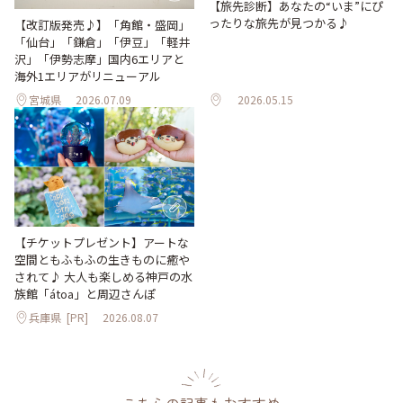
【旅先診断】あなたの“いま”にぴ
ったりな旅先が見つかる♪
【改訂版発売♪】「角館・盛岡」
「仙台」「鎌倉」「伊豆」「軽井
沢」「伊勢志摩」国内6エリアと
海外1エリアがリニューアル
宮城県
2026.07.09
2026.05.15
【チケットプレゼント】アートな
空間ともふもふの生きものに癒や
されて♪ 大人も楽しめる神戸の水
族館「átoa」と周辺さんぽ
兵庫県
[PR]
2026.08.07