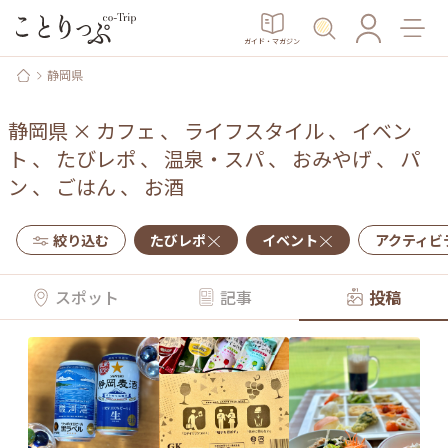
ガイド・マガジン
静岡県
静岡県
×
カフェ
、
ライフスタイル
、
イベン
ト
、
たびレポ
、
温泉・スパ
、
おみやげ
、
パ
ン
、
ごはん
、
お酒
絞り込む
たびレポ
イベント
アクティビ
スポット
記事
投稿