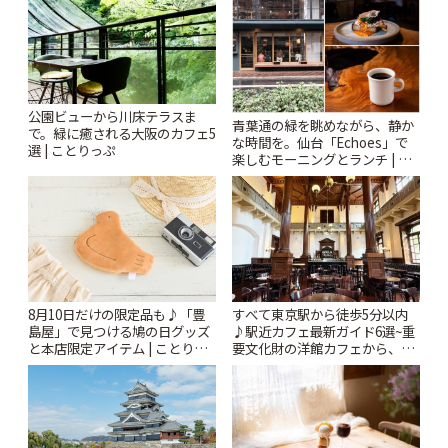
公園ビューから川床テラスま
青葉通の緑を眺めながら、静か
で。緑に癒される大阪のカフェ5
な時間を。仙台「Echoes」で
選 | ことりっぷ
楽しむモーニングとランチ | こ
とりっぷ
8月10日だけの限定品も♪「豊
すべて東京駅から徒歩5分以内
島屋」で見つける鳩の日グッズ
♪駅近カフェ最新ガイド6選~重
と本店限定アイテム | ことりっ
要文化財の洋館カフェから、改
ぷ
札すぐのレトロ喫茶まで~ | こと
りっぷ