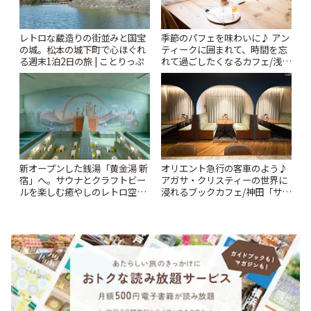
レトロな蔵造りの街並みと国宝
季節のパフェを味わいに♪ アン
の城。松本の城下町で心ほぐれ
ティークに囲まれて、時間を忘
る週末1泊2日の旅 | ことりっぷ
れて過ごしたくなるカフェ/浅草
「annorum cafe」 | ことりっぷ
新オープンした銭湯「黄金湯 新
オリエント急行の客車のよう♪
宿」へ。サウナとクラフトビー
アガサ・クリスティーの世界に
ルを楽しむ癒やしのレトロ空間
浸れるブックカフェ/神田「サロ
| ことりっぷ
ンクリスティ」 | ことりっぷ