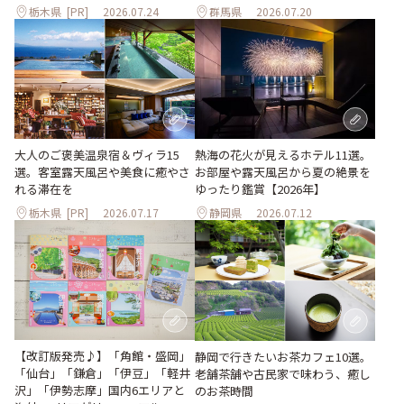
栃木県
[PR]
2026.07.24
群馬県
2026.07.20
大人のご褒美温泉宿＆ヴィラ15
熱海の花火が見えるホテル11選。
選。客室露天風呂や美食に癒やさ
お部屋や露天風呂から夏の絶景を
れる滞在を
ゆったり鑑賞【2026年】
栃木県
[PR]
2026.07.17
静岡県
2026.07.12
【改訂版発売♪】「角館・盛岡」
静岡で行きたいお茶カフェ10選。
「仙台」「鎌倉」「伊豆」「軽井
老舗茶舗や古民家で味わう、癒し
沢」「伊勢志摩」国内6エリアと
のお茶時間