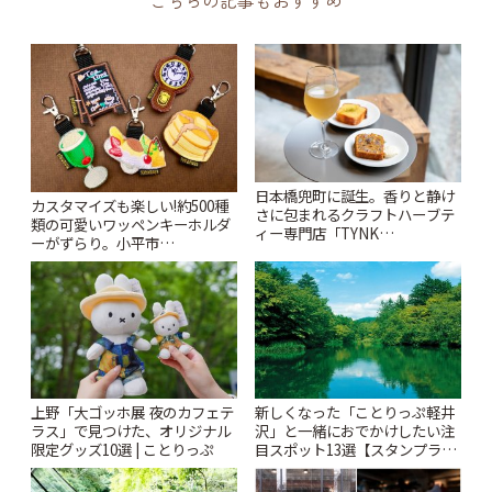
こちらの記事もおすすめ
日本橋兜町に誕生。香りと静け
カスタマイズも楽しい!約500種
さに包まれるクラフトハーブテ
類の可愛いワッペンキーホルダ
ィー専門店「TYNK
ーがずらり。小平市
Kabutocho」 | ことりっぷ
「Kimamaya T&K」 | ことりっ
ぷ
上野「大ゴッホ展 夜のカフェテ
新しくなった「ことりっぷ軽井
ラス」で見つけた、オリジナル
沢」と一緒におでかけしたい注
限定グッズ10選 | ことりっぷ
目スポット13選【スタンプラリ
ー開催中】 | ことりっぷ