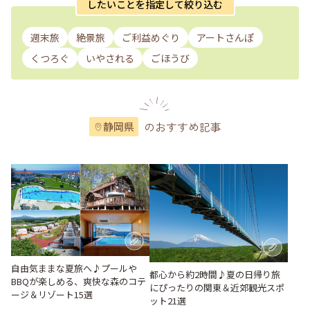
したいことを指定して絞り込む
週末旅
絶景旅
ご利益めぐり
アートさんぽ
くつろぐ
いやされる
ごほうび
のおすすめ記事
静岡県
自由気ままな夏旅へ♪プールや
都心から約2時間♪夏の日帰り旅
BBQが楽しめる、爽快な森のコテ
にぴったりの関東＆近郊観光スポ
ージ＆リゾート15選
ット21選