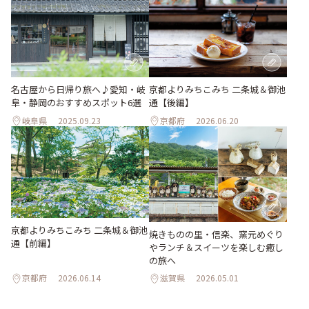
名古屋から日帰り旅へ♪愛知・岐
京都よりみちこみち 二条城＆御池
阜・静岡のおすすめスポット6選
通【後編】
岐阜県
2025.09.23
京都府
2026.06.20
京都よりみちこみち 二条城＆御池
焼きものの里・信楽、窯元めぐり
通【前編】
やランチ＆スイーツを楽しむ癒し
の旅へ
京都府
2026.06.14
滋賀県
2026.05.01