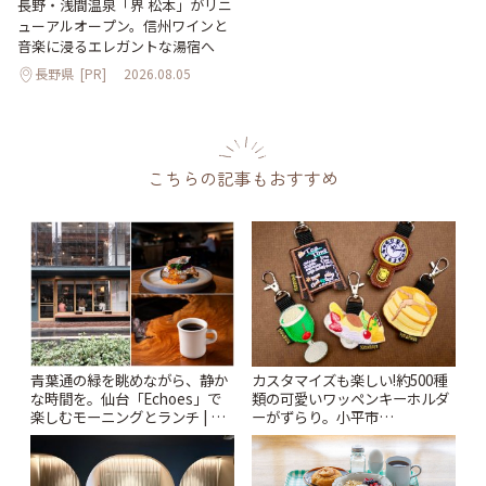
長野・浅間温泉「界 松本」がリニ
ューアルオープン。信州ワインと
音楽に浸るエレガントな湯宿へ
長野県
[PR]
2026.08.05
こちらの記事もおすすめ
青葉通の緑を眺めながら、静か
カスタマイズも楽しい!約500種
な時間を。仙台「Echoes」で
類の可愛いワッペンキーホルダ
楽しむモーニングとランチ | こ
ーがずらり。小平市
とりっぷ
「Kimamaya T&K」 | ことりっ
ぷ