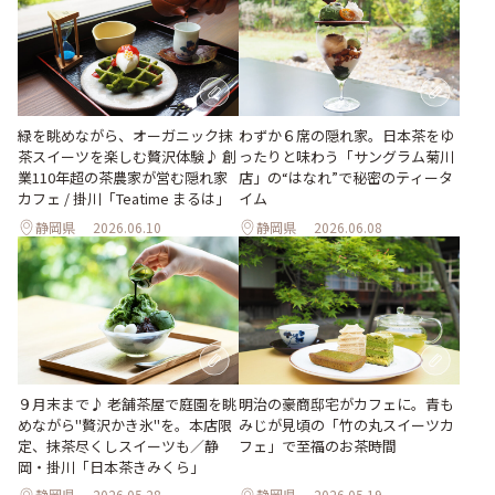
緑を眺めながら、オーガニック抹
わずか６席の隠れ家。日本茶をゆ
茶スイーツを楽しむ贅沢体験♪ 創
ったりと味わう「サングラム菊川
業110年超の茶農家が営む隠れ家
店」の“はなれ”で秘密のティータ
カフェ / 掛川「Teatime まるは」
イム
静岡県
2026.06.10
静岡県
2026.06.08
９月末まで♪ 老舗茶屋で庭園を眺
明治の豪商邸宅がカフェに。青も
めながら"贅沢かき氷"を。本店限
みじが見頃の「竹の丸スイーツカ
定、抹茶尽くしスイーツも／静
フェ」で至福のお茶時間
岡・掛川「日本茶きみくら」
静岡県
2026.05.28
静岡県
2026.05.19