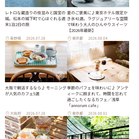
レトロな蔵造りの街並みと国宝の
夏のご褒美に♪東京ホテル限定か
城。松本の城下町で心ほぐれる週
き氷41選。ラグジュアリーな空間
末1泊2日の旅
で味わう大人のひんやりスイーツ
【2026年最新】
長野県
2026.07.28
東京都
2026.08.04
季節のパフェを味わいに♪ アンテ
大阪で朝活するなら♪ モーニング
ィークに囲まれて、時間を忘れて
が人気のカフェ5選
過ごしたくなるカフェ／浅草
「annorum cafe」
大阪府
2026.07.28
東京都
2026.08.01