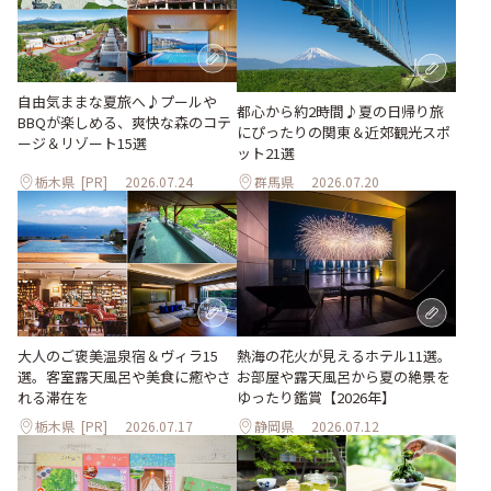
自由気ままな夏旅へ♪プールや
都心から約2時間♪夏の日帰り旅
BBQが楽しめる、爽快な森のコテ
にぴったりの関東＆近郊観光スポ
ージ＆リゾート15選
ット21選
栃木県
[PR]
2026.07.24
群馬県
2026.07.20
大人のご褒美温泉宿＆ヴィラ15
熱海の花火が見えるホテル11選。
選。客室露天風呂や美食に癒やさ
お部屋や露天風呂から夏の絶景を
れる滞在を
ゆったり鑑賞【2026年】
栃木県
[PR]
2026.07.17
静岡県
2026.07.12