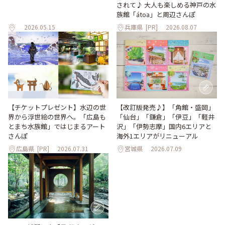
されて♪ 大人も楽しめる神戸の水
族館「átoa」と周辺さんぽ
2026.05.15
兵庫県
[PR]
2026.08.07
【改訂版発売♪】「角館・盛岡」
【チケットプレゼント】水辺の世
「仙台」「鎌倉」「伊豆」「軽井
界から浮世絵の世界へ。「広島も
沢」「伊勢志摩」国内6エリアと
とまち水族館」ではじまるアート
海外1エリアがリニューアル
さんぽ
広島県
[PR]
2026.07.31
宮城県
2026.07.09