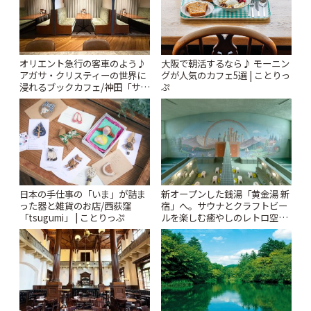
オリエント急行の客車のよう♪
大阪で朝活するなら♪ モーニン
アガサ・クリスティーの世界に
グが人気のカフェ5選 | ことりっ
浸れるブックカフェ/神田「サロ
ぷ
ンクリスティ」 | ことりっぷ
日本の手仕事の「いま」が詰ま
新オープンした銭湯「黄金湯 新
った器と雑貨のお店/西荻窪
宿」へ。サウナとクラフトビー
「tsugumi」 | ことりっぷ
ルを楽しむ癒やしのレトロ空間
| ことりっぷ