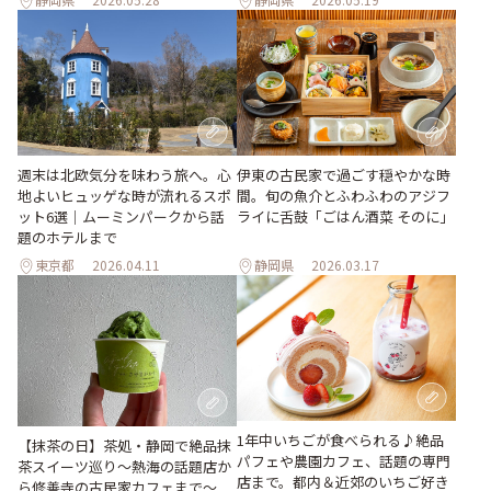
週末は北欧気分を味わう旅へ。心
伊東の古民家で過ごす穏やかな時
地よいヒュッゲな時が流れるスポ
間。旬の魚介とふわふわのアジフ
ット6選｜ムーミンパークから話
ライに舌鼓「ごはん酒菜 そのに」
題のホテルまで
東京都
2026.04.11
静岡県
2026.03.17
1年中いちごが食べられる♪絶品
【抹茶の日】茶処・静岡で絶品抹
パフェや農園カフェ、話題の専門
茶スイーツ巡り～熱海の話題店か
店まで。都内＆近郊のいちご好き
ら修善寺の古民家カフェまで～