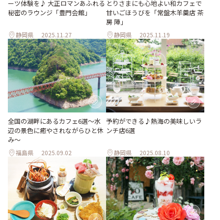
ーツ体験を♪ 大正ロマンあふれる
とりさまにも心地よい和カフェで
秘密のラウンジ「豊門会館」
甘いごほうびを「常盤木羊羹店 茶
房 陣」
静岡県
2025.11.27
静岡県
2025.11.19
全国の湖畔にあるカフェ6選〜水
予約ができる♪熱海の美味しいラ
辺の景色に癒やされながらひと休
ンチ店6選
み〜
福島県
2025.09.02
静岡県
2025.08.10