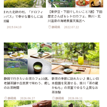
【東伊豆・下田でしたいこと7選】下田
生まれた北欧の村。「ドロフィ
歴史さんぽ＆レトロカフェ、熱川・北
ャンパス」で幸せな暮らしに出
川温泉の海絶景露天風呂へ
～前編
静岡県
2022.07.22
県
2019.04.10
静岡で行きたいお茶カフェ10選。
新茶の季節に訪れたい♪ 美しい日
老舗茶舗や古民家で味わう、癒し
本庭園を見渡せる、掛川「茶の蔵
のお茶時間
かねも」の茶室でゆるり上質なお
茶体験
静岡県
2026.06.27
静岡県
2026.06.11