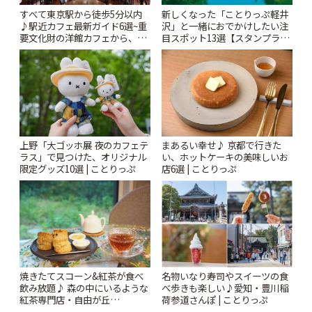
すべて東京駅から徒歩5分以内
新しくなった「ことりっぷ軽井
♪駅近カフェ最新ガイド6選~重
沢」と一緒におでかけしたい注
要文化財の洋館カフェから、改
目スポット13選【スタンプラリ
札すぐのレトロ喫茶まで~ | こと
ー開催中】 | ことりっぷ
りっぷ
上野「大ゴッホ展 夜のカフェテ
まあるい幸せ♪ 京都で行きた
ラス」で見つけた、オリジナル
い、ホットケーキの美味しいお
限定グッズ10選 | ことりっぷ
店6選 | ことりっぷ
焼きたてスコーン&紅茶が食べ
名物いなり寿司やスイーツの食
飲み放題♪ 森の中にいるような
べ歩きも楽しい♪愛知・豊川稲
紅茶専門店・自由が丘
荷参道さんぽ | ことりっぷ
「YOTSUBA TEA」でのんびり