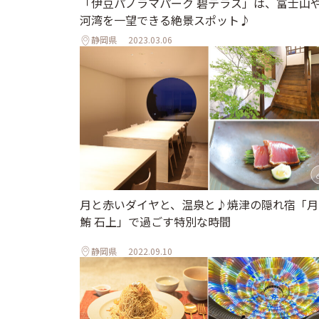
「伊豆パノラマパーク 碧テラス」は、富士山
河湾を一望できる絶景スポット♪
静岡県
2023.03.06
月と赤いダイヤと、温泉と♪焼津の隠れ宿「月
鮪 石上」で過ごす特別な時間
静岡県
2022.09.10