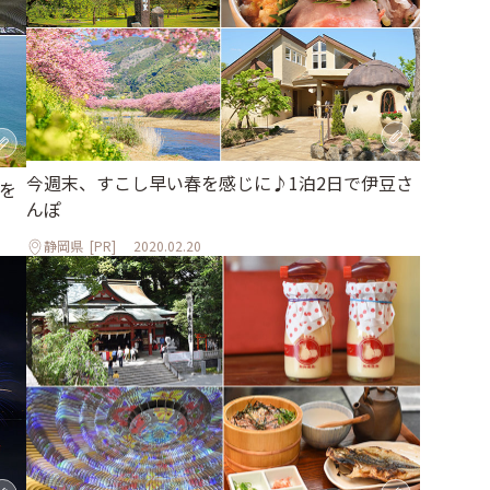
今週末、すこし早い春を感じに♪1泊2日で伊豆さ
を
んぽ
静岡県
[PR]
2020.02.20