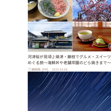
河津桜が見頃♪焼津・藤枝でグルメ・スイーツ
めぐる旅～海鮮丼や老舗茶園のどら焼きまで～
静岡県
[PR]
2025.03.08