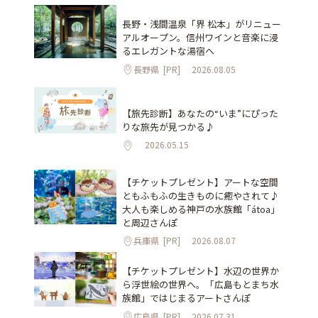
長野・浅間温泉「界 松本」がリニュー
アルオープン。信州ワインと音楽に浸
るエレガントな湯宿へ
長野県
[PR]
2026.08.05
【旅先診断】あなたの“いま”にぴった
りな旅先が見つかる♪
2026.05.15
【チケットプレゼント】アートな空間
ともふもふの生きものに癒やされて♪
大人も楽しめる神戸の水族館「átoa」
と周辺さんぽ
兵庫県
[PR]
2026.08.07
【チケットプレゼント】水辺の世界か
ら浮世絵の世界へ。「広島もとまち水
族館」ではじまるアートさんぽ
広島県
[PR]
2026.07.31