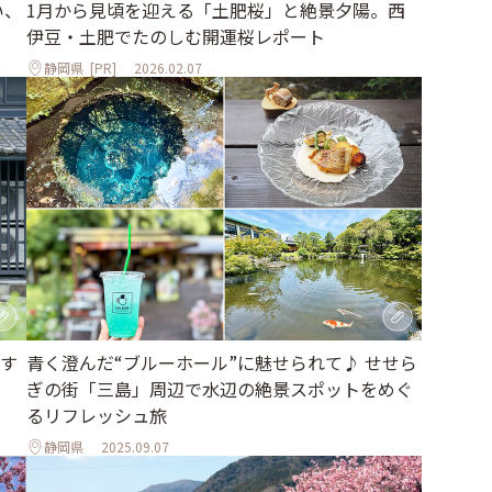
い、
1月から見頃を迎える「土肥桜」と絶景夕陽。西
伊豆・土肥でたのしむ開運桜レポート
静岡県
[PR]
2026.02.07
す
青く澄んだ“ブルーホール”に魅せられて♪ せせら
ぎの街「三島」周辺で水辺の絶景スポットをめぐ
るリフレッシュ旅
静岡県
2025.09.07