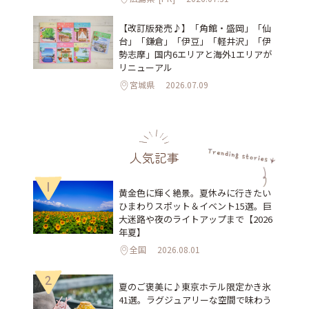
【改訂版発売♪】「角館・盛岡」「仙
台」「鎌倉」「伊豆」「軽井沢」「伊
勢志摩」国内6エリアと海外1エリアが
リニューアル
宮城県
2026.07.09
人気記事
1
黄金色に輝く絶景。夏休みに行きたい
ひまわりスポット＆イベント15選。巨
大迷路や夜のライトアップまで【2026
年夏】
全国
2026.08.01
2
夏のご褒美に♪東京ホテル限定かき氷
41選。ラグジュアリーな空間で味わう