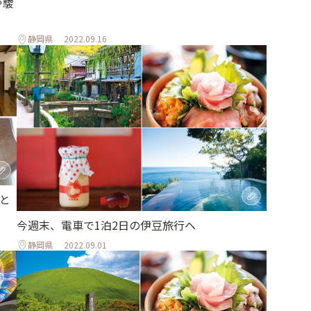
や駿
静岡県
2022.09.16
と
今週末、電車で1泊2日の伊豆旅行へ
静岡県
2022.09.01