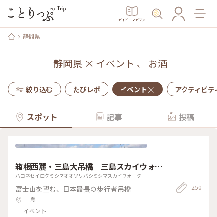
ガイド・マガジン
静岡県
静岡県
×
イベント
、
お酒
絞り込む
たびレポ
イベント
アクティビテ
スポット
記事
投稿
箱根西麓・三島大吊橋 三島スカイウォー
ク
ハコネセイロクミシマオオツリバシミシマスカイウォーク
250
富士山を望む、日本最長の歩行者吊橋
三島
イベント