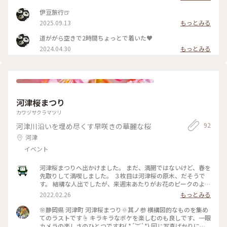
伊豆旅行🍺
2025.09.13
もっとみる
道ががら空きで2時間ちょっとで着いた♥︎
2024.04.30
もっとみる
河津桜まつり
カワヅサクラマツリ
92
河津川沿いを埋め尽くす早咲きの華麗な桜
河津
イベント
河津桜まつりへ出かけました。 まだ、満開ではないけど、春を
先取りして満喫しました。 ３枚目は河津桜の原木、だそうで
す。 結構な人出でしたが、来週末あたりがお花のピークのよう
ですよ。
2022.02.26
もっとみる
🌸静岡県 河津町 河津桜まつり🌞其ノ参 横構図的なものを集め
てのラストです☝ キラキラなボケを楽しむのも良しです、一眼
カメラの楽しさのひとつですね( *´︶`*) 同じ写真ばかりにな