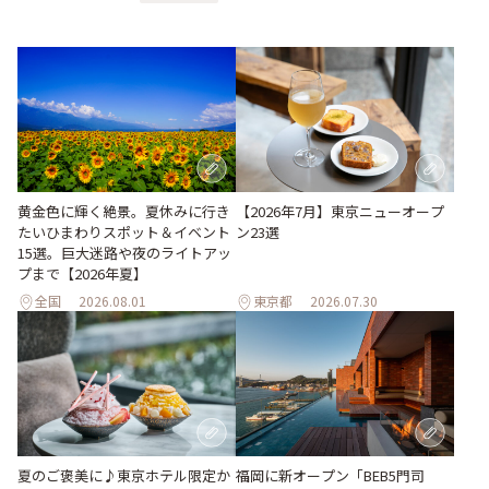
黄金色に輝く絶景。夏休みに行き
【2026年7月】東京ニューオープ
たいひまわりスポット＆イベント
ン23選
15選。巨大迷路や夜のライトアッ
プまで【2026年夏】
全国
2026.08.01
東京都
2026.07.30
夏のご褒美に♪東京ホテル限定か
福岡に新オープン「BEB5門司