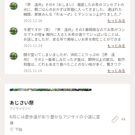
『界 遠州』その4（おしまい） 徹底したお茶のコンセプトの
元に、朝ごはんのおかずは茶箱に入ってきました。 運ばれた
瞬間、家族みんな『わぁ〜💕』とテンション上がりました⤴️
３枚目の写真でわからないとは思いますが、小鉢の下には沢山
2021.11.26
もっとみる
の茶葉が敷き詰めてあります🍵 そして、最高に美味しかったの
は浅利とあおさの浜名湖汁〜😋 幸せな朝でした🎶 朝ごはんの
今更ですが（笑） 『界 遠州』その3 静岡県なのでお茶がコン
後は、浜名湖畔を散歩してフラワーパークに行けますし、とて
セプトの宿🍵 館内に入るとお茶の香りでいっぱいなことは、
ものんびり気持ちのいい時間を過ごせる宿でした☺️ #私のこと
お話しましたが、至る所で美味しいお茶を飲むことができます
りっぷ #家族旅行 #浜名湖 #お茶🍵 #癒しの宿
😊 星野リゾートの『界』にはトラベルライブラリーがどこに
2021.11.24
もっとみる
も有り、旅やご当地にまつわる本を自由に飲み物を飲みながら
読んで休める場所があります📗 遠州のライブラリーには、12
間が空いてしまいましたが、浜松ことりっぷの 【界 遠
種類のお茶が置いてあり、好きなお茶を選べるティーセラーが
州】 その2 一番楽しみだった夕食は、期待以上の献立。 創作
あり、その場で入れて飲むこともでき、茶缶に入れて部屋で飲
和食は、どれもあまり食べたことのない味が多く、驚きワクワ
むこともできます。 また、家康も飲んでいた出世茶体験ができ
クしながら一つずつゆっくりいただきました😋 フォアグラの
2021.11.16
もっとみる
る茶処もあり（２枚目の写真）スタッフの方に教えてもらいな
天ぷらは説明書できない食感！ 紅葉鯛とまつたけ、白舞茸の土
がら、自分で入れて飲む時間はとても心穏やかになるいい時間
鍋ごはんは、蓋を開けてくれたときに3人とも『わぁーっ💕』
です。 娘とお互いに好きなお茶を入れ、茶畑と浜名湖の景色を
と。 全てが味だけでなく、目でも楽しませてくれる買いの食
見ながら、静かに話したり本を読んだり（娘はスマホ（笑））
事は話も弾みますね🎶 娘がチェックインの時に『旅の目的は
とても静かで大人のくつろぎ方ができる宿でした☺️ #私のこと
なんて書く？』と聞くので、『来週2人とも誕生日だからお祝
りっぷ #家族旅行 #星野リゾート #温泉 #美味しいお茶三
いとかでいいんじゃない』と、軽い気持ちで書いたものを、私
あじさい祭
昧 #お腹たぽたぽ
達の夕食担当の方がきちんと受付表を見てくれたようで、デザ
ートを可愛らしいプレートにして持ってきてくれました🎂 心
アジサイマツリ
遣いが嬉しいですね😊 #私のことりっぷ #星野リゾート #お
6月には遊歩道が彩り豊かなアジサイの小道に変
もてなし
44
身
下田