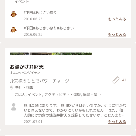
イベント
#下田#あじさい祭り
2016.06.25
もっとみる
#下田#あじさい祭り#あじさい
2016.06.25
もっとみる
お湯かけ弁財天
オユカケベンザイテン
43
弁天様のもとでパワーチャージ
熱川・稲取
ごはん, イベント, アクティビティ・体験, 風景・景色,
温泉・スパ, おみやげ
熱川温泉にあります。 熱川駅からは近いですが、近くに行かな
いと見えないので、わかりにくいかもしれません。 また、個
人的には鎌倉の銭洗弁財天を想像してたせいか、こじんまりし
ていて、予想外でした。 ただ、かなり高温の温泉なので、硬貨
2021.07.01
もっとみる
が持てないくらい熱くなり、殺菌作用を含め、清められた感は
非常にありました。