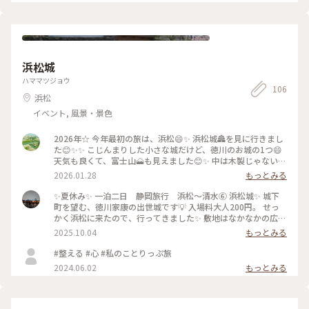
ぶ園の奥にも藤棚が有って、色んな種類の藤の花を楽しむ事が
エントランスのショップでお土産物を買って、「はままつフラ
出来ました。 ・昭和白藤 白色で花房を50〜60cm程度伸ば
ワーパーク」を後にしました。 「浜名湖ガーデンパーク」と
す品種。 ・昭和白藤の庭木仕立て 藤の木は単独では自立で
「はままつフラワーパーク」で綺麗なお花を沢山見せて頂きあ
きないため、頬杖をつくように支柱を立てて支えています。 ・
りがとうございました。 「浜名湖花博2024」に来て本当に良
八重黒龍藤 濃い紫色で花房は30cm程度の八重咲きの品種。
かったです。 #春のお花と富士山の旅＃浜名湖花博2024#はま
・本紅藤 ピンク色の花房を40cm程度伸ばす品種。 ・九尺藤
浜松城
まつフラワーパーク#日本庭園#フラワートレイン#みっちゃん
園内一番の目玉。 青紫色の花房を100～200cmほどの長さ
ヘラあいす#浜名湖ガーデンパーク#私のことりっぷ旅#春色さ
まで伸ばす品種。 #春のお花と富士山の旅＃浜名湖花博2024#
ハママツジョウ
がし
106
はままつフラワーパーク#フジ#昭和白フジ#昭和白フジ庭木仕
浜松
立て#八重黒龍藤#本紅藤#九尺藤#私のことりっぷ旅#春色さが
し
イベント, 風景・景色
2026年☆ 今年最初の旅は、浜松😄✨ 浜松城🏯を見に行きまし
た😊✨✨ こじんまりした小さな城だけど、徳川のお城の1つ😄
天気も良くて、富士山🗻も見えました😊✨ 中は木製じゃないけ
ど、展示物は徳川家康に繋がる品々 私自身も、徳川家康に繋が
2026.01.28
もっとみる
る場所出身なだけに、徳川の家紋は見慣れてるし😊 徳川家康
は好きな方だよ😄 家康公ゆかりの四城も、制覇したい✨✨ 岡
✨️夏休み✨️ 一泊二日 静岡旅行 浜松〜清水⑥ 浜松城✨️ 城下
崎城🏯 田中城🏯 駿府城🏯 にも行かねば(๑•̀ㅁ•́ฅ✧ ってか🙄 確
町を望む、徳川家康の出世城です💡 入場料大人200円。 せっ
か駿府城は駿府城跡で公園しか無かったよなσ( ･Δ･ )? 櫓はあ
かく浜松に来たので、行ってきました✨️ 敷地はなかなかの広さ
ったけど🙄 と、四城を巡る計画中🏯 浜松城の後は、のんほい
で、やはり暑くて過酷😆 2025.9.8 #浜松城
2025.10.04
もっとみる
パークでアザラシ見てきました🦭 のんほいパークのアザラシ
って可愛いんだよ(๑ˊ͈ ꇴ ˋ͈)♡॰ॱ まぁ、今回も食のトラブルはあっ
#整える #心 #私のことりっぷ旅
たけど😅 全体的には良かった😊
2024.06.02
もっとみる