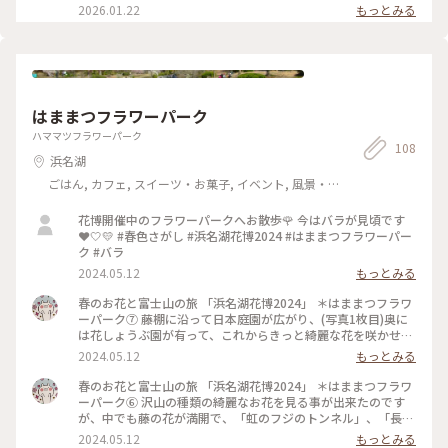
見れるタイプだったので、ブランケットとか持って行けば良か
大級のスウィングベル🔔は、圧巻です✨️ 愛の鐘は、「自然災害
2026.01.22
もっとみる
ったなぁ。 防寒対策はしっかりしていきましたが、極寒で凍
で亡くなった方々への鎮魂と遺族の心を慰め希望とエネルギー
えそうでした😆 2026.1.14 #御殿場高原時之栖 #開運旅
を」 と時之栖が冨士山が一望できる園内の東の丘に設置され
ました。 鐘はオランダで製造された直径約３.８ｍ、高さ約３.
７ｍ、重さ３７.５トンもある銅と錫の合金製のベルで、現存
するベルの中で世界一の大きさです。 まだ真っ暗になる前に撮
ったので、富士山🗻と合わせてキレイな写真が撮れました✨️✨️
はままつフラワーパーク
2026.1.14 #御殿場高原時之栖 #開運旅
ハママツフラワーパーク
108
浜名湖
ごはん, カフェ, スイーツ・お菓子, イベント, 風景・
景色, 名所・旧跡
花博開催中のフラワーパークへお散歩🌹 今はバラが見頃です
❤️🤍💛 #春色さがし #浜名湖花博2024 #はままつフラワーパー
ク #バラ
2024.05.12
もっとみる
春のお花と富士山の旅 「浜名湖花博2024」 ＊はままつフラワ
ーパーク⑦ 藤棚に沿って日本庭園が広がり、(写真1枚目)奥に
は花しょうぶ園が有って、これからきっと綺麗な花を咲かせる
と思います。(写真2枚目) 広い園内には「フラワートレイン」
2024.05.12
もっとみる
(写真3枚目)が走っていたり、「思いやりエレベーター」や救
護室も有り、お子様連れやお年寄りにも優しい施設環境が整っ
春のお花と富士山の旅 「浜名湖花博2024」 ＊はままつフラワ
ていました。 レストランやカフェも有り、芝生広場にはキッ
ーパーク⑥ 沢山の種類の綺麗なお花を見る事が出来たのです
チンカーも来ていて、秋田名物ババヘラアイスの様に可愛らし
が、中でも藤の花が満開で、「虹のフジのトンネル」、「長フ
い「みっちゃんヘラあいす」を食べました。高知名物アイスク
ジ棚」、「白フジ」、「八重フジ」、「9尺フジ」、花しょう
2024.05.12
もっとみる
リンみたいにさっぱりとして美味しかったです。 最後にメイン