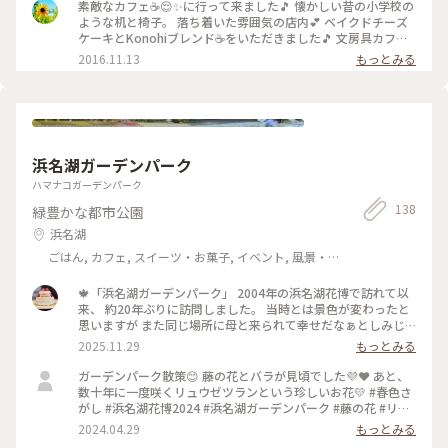
た行きたい🎵カフェ☕😌✨です。 #わたしの街#カフェ#お茶ス
素敵なカフェ☕😌✨に行って来ました🎵 懐かしい昔の小学校の
イーツ#文房具
ような机と椅子。 落ち着いた雰囲気の店内💕 ベイクドチーズ
ケーキとKonohiブレンド☕をいただきました🎵 文房具カフェ
と言われていて、万年筆✒、インク、ペン、ハサミ✂や本等置
2016.11.13
もっとみる
かれていて、お気に入りは買うことも出来ます❗ ゆっくり過ご
す秘密の場所にしておきたい所です(*^^*) #ずっと好きな味 #
わたしの街#カフェ#お茶スイーツ#おやつ#ドライブ#文房具
浜名湖ガーデンパーク
ハマナコガーデンパーク
138
緑豊かな都市公園
浜名湖
ごはん, カフェ, スイーツ・お菓子, イベント, 風景・
景色, 名所・旧跡
🍁「浜名湖ガーデンパーク」 2004年の浜名湖花博で訪れて以
来、 約20年ぶりに訪問しました。 当時とは景色が変わったと
思いますが また同じ場所に母と来られて幸せだなぁとしみじ
み☺️ 5人乗り自転車を借りて公園内をツーリングしました🚲
2025.11.29
もっとみる
秋晴れのぽかぽかしたお天気がとっても心地よかったです☀️ .
写真は「国際庭園」と「モネの庭」の風景。 秋にしか見られ
ガーデンパーク散策😊 藤の花とバラが見頃でした💜❤️ あと、
ない温かい彩りが絵画のように 美しくて、思わず深呼吸してい
数十年に一度咲くリュウゼツランという珍しいお花💛 #春色さ
ました😌🖼️ . #秋の装い #浜名湖ガーデンパーク #静岡 #浜松 #
がし #浜名湖花博2024 #浜名湖ガーデンパーク #藤の花 #リュ
浜名湖 #モネの庭
ウゼツラン
2024.04.29
もっとみる