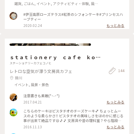
雑貨, ごはん, イベント, アクティビティ・体験, 風
景・景色, ホテル・宿, 温泉・スパ, お酒, おみやげ
#伊豆高原ローズテラス#紅茶のシフォンケーキ#プリンセスハ
ーブティー
2020.02.24
もっとみる
ｓｔａｔｉｏｎｅｒｙ ｃａｆｅ ｋｏｎ
ｏｈｉ
ステーショナリーカフェコノヒ
144
レトロな空気が漂う文房具カフェ
掛川
イベント, 風景・景色
注意書きも素敵(*˙-˙*)
2017.04.21
もっとみる
こちらのケーキはピスタチオのチーズケーキ💕 ちょっとムー
スのような柔らかさ‼ ピスタチオの美味しさをほのかに感じる
事が出来て絶品です😆🎵🎵 文房具や昔の理科室？やら階段や
ら、子供にかえって店内ウロウロしてしまいました🎵でも嫌な
2016.11.13
もっとみる
顔をせずとても素敵な笑顔の店員さん(*^^*) 近いうちにまたま