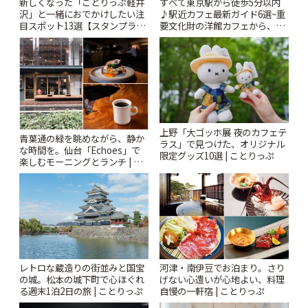
新しくなった「ことりっぷ軽井
すべて東京駅から徒歩5分以内
沢」と一緒におでかけしたい注
♪駅近カフェ最新ガイド6選~重
目スポット13選【スタンプラリ
要文化財の洋館カフェから、改
ー開催中】 | ことりっぷ
札すぐのレトロ喫茶まで~ | こと
りっぷ
上野「大ゴッホ展 夜のカフェテ
青葉通の緑を眺めながら、静か
ラス」で見つけた、オリジナル
な時間を。仙台「Echoes」で
限定グッズ10選 | ことりっぷ
楽しむモーニングとランチ | こ
とりっぷ
レトロな蔵造りの街並みと国宝
河津・南伊豆でお泊まり。さり
の城。松本の城下町で心ほぐれ
げない心遣いが心地よい、料理
る週末1泊2日の旅 | ことりっぷ
自慢の一軒宿 | ことりっぷ