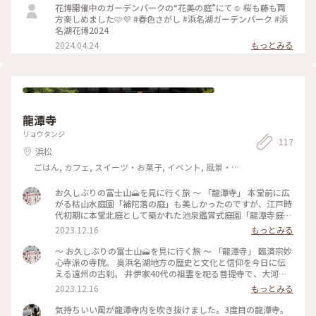
花博開催中のガーデンパークの“花美の庭”にて☺️ 桜も藤も両
方楽しめました🩷💜 #春色さがし #浜名湖ガーデンパーク #浜
名湖花博2024
2024.04.24
もっとみる
龍潭寺
リョウタンジ
117
浜松
ごはん, カフェ, スイーツ・お菓子, イベント, 風景・
景色, 名所・旧跡
お久しぶりの富士山🗻を見に行く旅 ～ 「龍潭寺」 本堂前に広
がる枯山水庭園「補陀落の庭」も美しかったのですが、江戸時
代初期に本堂北庭として築かれた池泉鑑賞式庭園「龍潭寺庭
園」は、東海一の名園と呼ばれるだけあって、素晴らしい眺め
2023.12.16
もっとみる
でした。 中央に守護石、左右に仁王石、正面に礼拝石（坐禅
石）が配され、更に池の型が心字池となっている寺院庭園とし
～ お久しぶりの富士山🗻を見に行く旅 ～ 「龍潭寺」 臨済宗妙
て代表的な庭で、数多くの石組みと築山全体で鶴亀が表現され
心寺派の寺院。 奥浜名湖地方の歴史と文化と信仰を今日に伝
ています。詳しい説明がテープで流れていて、縁側に座ってゆ
える遠州の古刹。 井伊家40代の祖霊を祀る菩提寺で、大河ド
っくりと眺めを楽しみました。 うぐいす張りの廊下、左甚五
ラマで話題となった「井伊直虎」のゆかりの地として有名で
2023.12.16
もっとみる
郎作の龍の彫刻、直虎と幼い虎松の像など、寺宝や文化財も沢
す。 山門を含めて、本堂、庫裏、開山堂、御霊屋、稲荷堂の6
山有って、見所満載でした。 そして、写真は投稿していません
つの建物は全て江戸時代のまま保たれていて、県指定文化財に
気持ちいい風が龍潭寺内を吹き抜けました。3度目の龍潭寺。