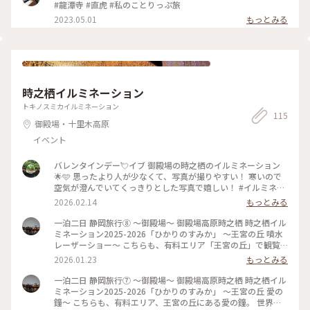
が、「龍潭寺」を知るきっかけとなった御神木の「梛の木」
も認定されています。 嬉しい事に、庭園をはじめ、一部を除い
#龍潭寺 #直虎 #私のことりっぷ旅
(直政公の無事成長を願って植えられた)にパワーを頂いて来ま
て、建物内部の写真撮影も大丈夫でした。 #富士山を見に行く
2023.05.01
もっとみる
した。 #富士山を見に行く旅#龍潭寺#龍潭寺庭園#梛の木#私の
旅#龍潭寺#井伊直虎#私のことりっぷ旅#ベストトリップ
ことりっぷ旅#ベストトリップ2023#冬の旅
2023#冬の旅
時之栖イルミネーション
トキノスミカイルミネーション
115
御殿場・十里木高原
イベント
バレンタインデー💘イブ 御殿場の時之栖のイルミネーション
🌟🩵 思ったより人が少なくて、写真が撮りやすい！ 寒いので
空気が澄んでいてくっきりとした写真で嬉しい！ #イルミネー
ション #時之栖 #御殿場 #バレンタインデー
2026.02.14
もっとみる
一泊二日 静岡旅行⑧ 〜御殿場〜 御殿場高原時之栖 時之栖イル
ミネーション2025-2026「ひかりのすみか」 〜王宮の丘 噴水
レーザーショー〜 こちらも、有料エリア「王宮の丘」で観覧
出来る噴水レーザーショー✨️ こちらは、有料でも見る価値あ
2026.01.23
もっとみる
り、凄かったです✨️✨️ 最高到達点150ｍ、日本一の高さを誇る
噴水レーザーショー。 150mって、凄い✨️✨️ なかなかの迫力で
一泊二日 静岡旅行⑦ 〜御殿場〜 御殿場高原時之栖 時之栖イル
した💡 高さが凄くて写真、動画に撮りにくい位😆 水と光と
ミネーション2025-2026「ひかりのすみか」 〜王宮の丘 愛の
音、三位一体のパフォーマンス、見れて良かったです✨️ 座って
鐘〜 こちらも、有料エリア、王宮の丘にある愛の鐘。 世界最