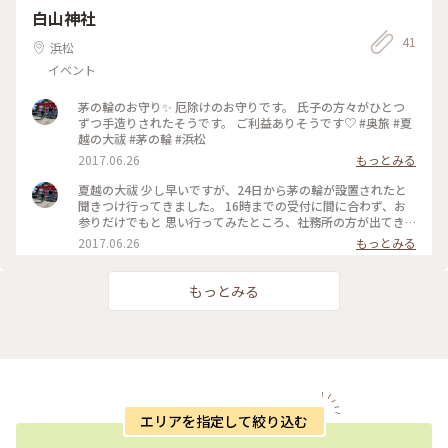
白山神社
41
浜松
イベント
茅の輪のお守り✨ 厄除けのお守りです。 氏子の方々がひとつ
ずつ手造りされたそうです。 ご利益ありそうです♡ #奥旅 #夏
越の大祓 #茅の輪 #浜松
2017.06.26
もっとみる
夏越の大祓 少し早いですが、24日から茅の輪が設置されたと
聞きつけ行ってきました。 16時までの受付に間に合わず、お
参りだけでもと 思い行ってみたところ、社務所の方が出てき
て くださり、茅の輪のくぐり方、お参りの仕方を 親切、丁寧
2017.06.26
もっとみる
に教えてくださいました。 私たちをみて、「夫婦」？と相方は
「はい」と。 夫婦じゃない事分かってみえたんだろうなぁ。
仲良く過ごすためには相手を思いやる気持ちを 大切にしなく
もっとみる
てはいけないよ。 半年間の厄払いと、これからの半年間の素
敵な 過ごし方を教わりました。 ありがとうございます。 #奥
旅 #夏越の大祓 #茅の輪 #浜松
エリアを指定して絞り込む