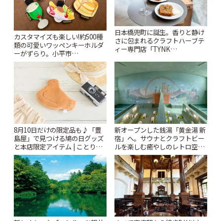
日本橋兜町に誕生。香りと静け
カスタマイズも楽しい!約500種
さに包まれるクラフトハーブテ
類の可愛いワッペンキーホルダ
ィー専門店「TYNK
ーがずらり。小平市
Kabutocho」 | ことりっぷ
「Kimamaya T&K」 | ことりっ
ぷ
8月10日だけの限定品も♪「豊
新オープンした銭湯「黄金湯 新
島屋」で見つける鳩の日グッズ
宿」へ。サウナとクラフトビー
と本店限定アイテム | ことりっ
ルを楽しむ癒やしのレトロ空間
ぷ
| ことりっぷ