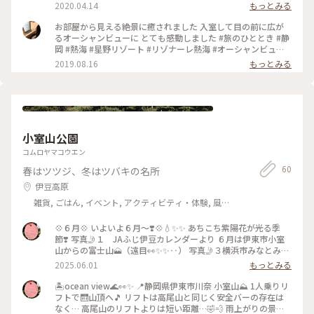
2020.04.14
もっとみる
お部屋から見える絶景に癒されました 入室して目の前に広が
るオーシャンビューに とても感動しました #旅のひととき #静
岡 #熱海 #星野リゾート #リゾナーレ熱海 #オーシャンビュー #
また来れますように
2019.08.16
もっとみる
小室山公園
コムロヤマコウエン
60
春はツツジ、冬はツバキの名所
伊豆高原
雑貨, ごはん, イベント, アクティビティ・体験, 風
景・景色, ホテル・宿, 温泉・スパ, お酒, おみやげ
💠６月💠 いよいよ６月〜❣️💠💧✨✨ あちこち紫陽花が光る季
節❣️ 写真🤳１ JAふじ伊豆カレンダーより ６月は伊東市小室
山からの富士山🗻（遠目👀✨✨‥） 写真🤳３横浜市みなとみら
いキャンパスの神奈川大学で見かけた雨上がりの紫陽花💠 写
2025.06.01
もっとみる
真🤳２横浜市役所の周りの植栽 バラ🌹を眺めながらの 紫陽花
💠 写真🤳４、５ソラムナード羽田緑地の歩道脇のこれから色
🏝ocean view🌊👀✨ 📍静岡県伊東市川奈 小室山⛰ 1人乗りリ
付く紫陽花💠
フトで🛗山頂へ🎵 リフトは高尾山と同じく安全バーの存在は
なく… 高尾山のリフトよりは短い距離…🤣💨 雨上がりの景色