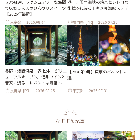
き氷41選。ラグジュアリーな空間
港」。関門海峡の絶景とレトロな
で味わう大人のひんやりスイーツ
街並みに浸るトキメキ海峡ステイ
【2026年最新】
東京都
2026.08.04
福岡県
[PR]
2026.07.29
長野・浅間温泉「界 松本」がリニ
【2026年8月】東京のイベント26
ューアルオープン。信州ワインと
選
音楽に浸るエレガントな湯宿へ
長野県
[PR]
2026.08.05
東京都
2026.07.31
おすすめ記事