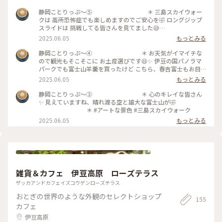
静岡ことりっぷ〜⑤ ＊ 三島スカイウォー
クは 高所恐怖症でも楽しめますのでご安心を🤣 ロングジップ
スライドは 挑戦してる皆さんを見てました😅
＊ 橋を渡り切った先の『ふろっく-福時
2025.06.05
もっとみる
計-』で フクロウ🦉の柔らかな羽🪶に初めて触れました✨
＊ #アートな景色 #三島スカイウォーク #
静岡ことりっぷ〜④ ＊ お天気がイマイチな
ふろっく福時計
ので観光もそこそこに お土産選びです😆✨ 伊豆の国パノラマ
パークでも富士山羊羹を買ったけど こちら、春吉富士もお目
当ての羊羹でした✨ ＊ #アートな景色 #三島
2025.06.05
もっとみる
スカイウォーク #春吉富士
静岡ことりっぷ〜③ ＊ 心のキレイな皆さん
✨ 見えていますね、晴れ渡る空と雄大な富士山が🤣
＊ #アートな景色 #三島スカイウォーク
2025.06.05
もっとみる
雑貨＆カフェ 伊豆高原 ローズテラス
ザッカアンドカフェイズコウゲンローズテラス
おとぎの世界のような外観のセレクトショップ
155
カフェ
伊豆高原