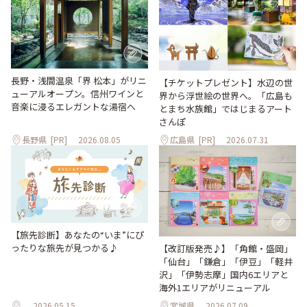
長野・浅間温泉「界 松本」がリニ
【チケットプレゼント】水辺の世
ューアルオープン。信州ワインと
界から浮世絵の世界へ。「広島も
音楽に浸るエレガントな湯宿へ
とまち水族館」ではじまるアート
さんぽ
長野県
[PR]
2026.08.05
広島県
[PR]
2026.07.31
【旅先診断】あなたの“いま”にぴ
ったりな旅先が見つかる♪
【改訂版発売♪】「角館・盛岡」
「仙台」「鎌倉」「伊豆」「軽井
沢」「伊勢志摩」国内6エリアと
海外1エリアがリニューアル
2026.05.15
宮城県
2026.07.09