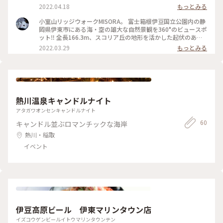
を堪能〜🌊🏝 山の上から海を見下ろすと 潮の流れがよくわか
2022.04.18
もっとみる
り色が違いました🌊✨✨ ちょうど雨が上がり☔️ 空気が澄んでと
っても清々しい気分❣️ 眼科には⛳️ゴルフ場⛳️ ウグイスの声が終
小室山リッジウォークMISORA。 富士箱根伊豆国立公園内の静
始BGM🎵😍 #雲図鑑 #ヒーリング旅 #春風さんぽ #Myことりっ
岡県伊東市にある海・空の雄大な自然景観を360°のビュースポ
ぷ #らんらんらん #世界はステキな出逢いにあふれてる #うれ
ット‼️ 全長166.3m、スコリア丘の地形を活かした起伏のある
しい楽しいワクワク心地良い #春よ拓け #伊東市 #静岡県伊東
ループ状の遊歩道で、標高321mの頂上から富士山、相模灘、
2022.03.29
もっとみる
市 #小室山 #ジュラシックロード #帰りは徒歩で下る
房総半島、伊豆七島、天城連山など360°一望できました😊 往
復600円でリフトが利用できて、これがまたなかなか面白い😊
1人乗りっていうのもなかなかレア笑 登りは空いていたのです
が、下りの12時過ぎには大混雑でリフト待ちが大行列でした💦
💦 【Cafe●321】 相模灘と伊豆大島などが眺望できる専用展
望デッキを備えたカフェ☕️ 地層をテーマの地層カフェラテやヨ
熱川温泉キャンドルナイト
ーグルトフラッペを頼みました✨✨ どれも美味しかった😋
アタガワオンセンキャンドルナイト
60
キャンドル並ぶロマンチックな海岸
熱川・稲取
イベント
伊豆高原ビール 伊東マリンタウン店
イズコウゲンビールイトウマリンタウンテン