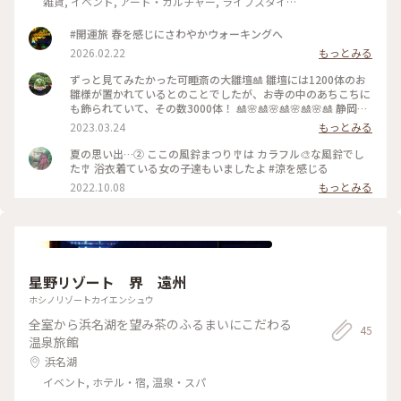
雑貨, イベント, アート・カルチャー, ライフスタイル,
風景・景色, 名所・旧跡
#開運旅 春を感じにさわやかウォーキングへ
2026.02.22
もっとみる
ずっと見てみたかった可睡斎の大雛壇🎎 雛壇には1200体のお
雛様が置かれているとのことでしたが、お寺の中のあちこちに
も飾られていて、その数3000体！ 🎎🌸🎎🌸🎎🌸🎎🌸🎎 静岡は
徳川家康の隠居の地で、職人さん達が移り住んできた歴史があ
2023.03.24
もっとみる
り、雛人形作りが盛んな土地柄でもあります。 #私のことりっ
ぷ旅 #レトロな街 #Myことりっぷ #可睡斎ひな祭り #可睡斎
夏の思い出…② ここの風鈴まつり🎐は カラフル🎨な風鈴でし
た🎐 浴衣着ている女の子達もいましたよ #涼を感じる
2022.10.08
もっとみる
星野リゾート 界 遠州
ホシノリゾートカイエンシュウ
全室から浜名湖を望み茶のふるまいにこだわる
45
温泉旅館
浜名湖
イベント, ホテル・宿, 温泉・スパ