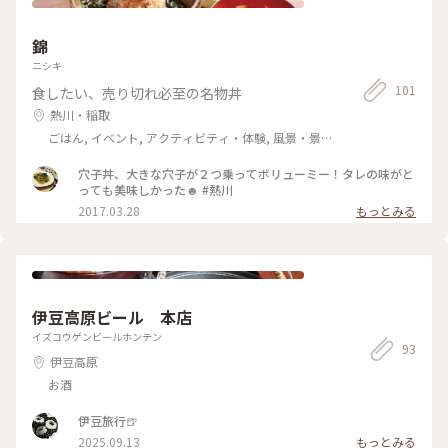
錦
ニシキ
101
食したい、売り切れ必至の名物丼
熱川・稲取
ごはん, イベント, アクティビティ・体験, 風景・景色,
温泉・スパ, おみやげ
穴子丼、大きな穴子が２つ乗ってボリューミー！タレの味がと
っても美味しかった☻ #熱川
2017.03.28
もっとみる
伊豆高原ビール 本店
イズコウゲンビールホンテン
93
伊豆高原
お酒
伊豆旅行🍺
2025.09.13
もっとみる