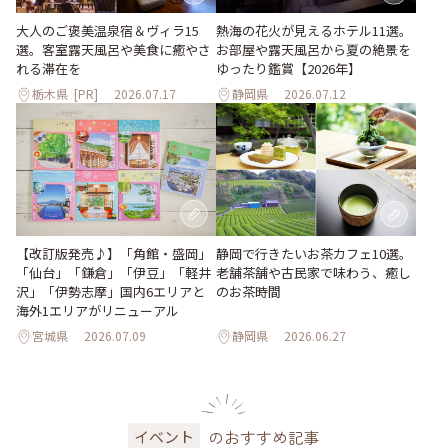
大人のご褒美温泉宿＆ヴィラ15
熱海の花火が見えるホテル11選。
選。客室露天風呂や美食に癒やさ
お部屋や露天風呂から夏の絶景を
れる滞在を
ゆったり鑑賞【2026年】
栃木県
[PR]
2026.07.17
静岡県
2026.07.12
【改訂版発売♪】「角館・盛岡」
静岡で行きたいお茶カフェ10選。
「仙台」「鎌倉」「伊豆」「軽井
老舗茶舗や古民家で味わう、癒し
沢」「伊勢志摩」国内6エリアと
のお茶時間
海外1エリアがリニューアル
宮城県
2026.07.09
静岡県
2026.06.27
のおすすめ記事
イベント