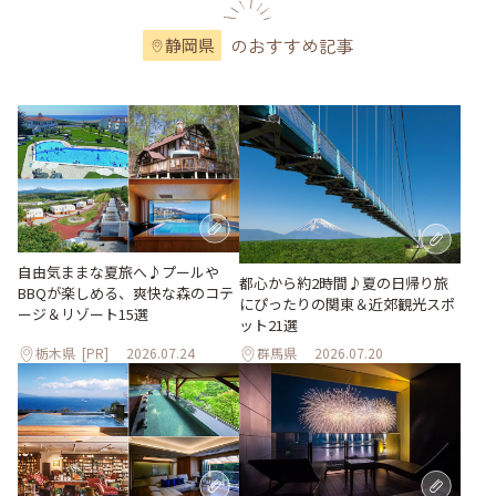
のおすすめ記事
静岡県
自由気ままな夏旅へ♪プールや
都心から約2時間♪夏の日帰り旅
BBQが楽しめる、爽快な森のコテ
にぴったりの関東＆近郊観光スポ
ージ＆リゾート15選
ット21選
栃木県
[PR]
2026.07.24
群馬県
2026.07.20