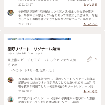
らないよう、定番構図や電車なども入れて📷 🔹🔸🔹🐤🔸🔹🔸
2021.03.27
もっとみる
🐦🔹🔸🔹🐤🔸🔹🔸 全然ネコ出てこないのに#ネコの日 ってタグ
ついてるなーと思ってた方に朗報です🤣 マタタビも女子っぽ
🌸静岡県 河津町 河津桜まつり🌞其ノ弐 桜まつり会場の露店
い雰囲気で撮ってみました✌️ 河津桜まつりはこれでお終いです
も、午前中とお客さんが⅓程とあって閑散とした雰囲気。 早起
( •̀ω •́ゞ)✧ 最近、投稿も閲覧も追いついてないので、とりあえ
きして少しお腹も空いてきて何かないかな？👀と、ありました
ず投稿してきます。 またゆっくり見せていただきますね🙏😊
｢さくら満開餅｣200円😊【1】 桜餅に使ってる花も葉も伊豆産
2021.03.21
もっとみる
💦 (2021年2月22日撮影) #静岡県 #河津町 #河津桜まつり #ひ
と仰ってました、普通の桜餅と違うところは少し炙って出して
とりっぷ伊豆#Discover伊豆#ディスカバー伊豆 #河津桜 #桜 #
くれます【2】 スズメも食べたそうな顔してました【3】 園児
菜の花 #電車 #春ふわり #春の足音 #ネコの日 #ネコの足音
たちには気付かれないようにしてました【4】冗談です🤣
🔹🔸🔹🐤🔸🔹🔸🐦🔹🔸🔹🐤🔸🔹🔸 自分が並ばずに買い終わる
と、後ろに列ができてましたΣ(ﾟωﾟﾉ)ﾉ あるあるですね笑 中身
は桜餡でしたが、断面がキレイじゃないのでボツで😉 (2021年
星野リゾート リゾナーレ熱海
2月22日撮影) #静岡県 #河津町 #河津桜まつり #ひとりっぷ伊
豆#Discover伊豆#ディスカバー伊豆 #河津桜 #桜 #菜の花 #桜
ホシノリゾートリゾナーレアタミ
餅 #春ふわり #春の足音 #ネコの日
72
最上階のビーチをモチーフにしたカフェが人気
熱海
イベント, ホテル・宿, 温泉・スパ
2015年6月、熱海旅行から、 星のリゾート リゾナーレ熱海の
部屋からの眺めです✨ 海が見えてとても良い眺めでした(^-^)
夜も夜景が綺麗でした✨ #熱海 #星のリゾートリゾナーレ熱海
#星のリゾート #リゾナーレ熱海 #わたしの旅 #熱海 #静岡県 #
2020.08.11
もっとみる
旅行 #旅
昨年夏に行ったリゾナーレ熱海🌊 子供達が大喜びだった素敵
なホテルでした✨ #旅の思い出 #リゾナーレ熱海