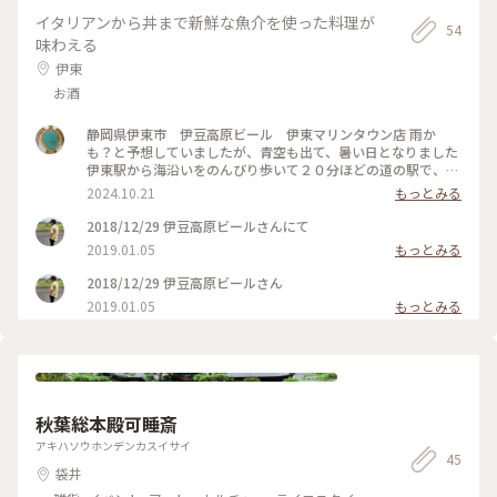
イタリアンから丼まで新鮮な魚介を使った料理が
54
味わえる
伊東
お酒
静岡県伊東市 伊豆高原ビール 伊東マリンタウン店 雨か
も？と予想していましたが、青空も出て、暑い日となりました
伊東駅から海沿いをのんびり歩いて２０分ほどの道の駅で、地
ビールが飲めるお店 しらすやマグロの海鮮丼の漁師メシがい
2024.10.21
もっとみる
ろいろありました オーソドックスなビールに、シンプルピザ
とアジフライ定食をいただきました 暑い日だったのでビール
2018/12/29 伊豆高原ビールさんにて
が美味しく、三枚もついてきたアジフライがサクサクで、つま
2019.01.05
もっとみる
みになりました お客さんもお昼どきで次々に入ってきていま
した ヨットハーバーが見えるテラス席もあり、気持ち良さそ
2018/12/29 伊豆高原ビールさん
うでした
2019.01.05
もっとみる
秋葉総本殿可睡斎
アキハソウホンデンカスイサイ
45
袋井