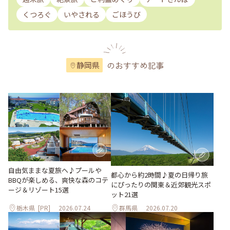
くつろぐ
いやされる
ごほうび
のおすすめ記事
静岡県
自由気ままな夏旅へ♪プールや
都心から約2時間♪夏の日帰り旅
BBQが楽しめる、爽快な森のコテ
にぴったりの関東＆近郊観光スポ
ージ＆リゾート15選
ット21選
栃木県
[PR]
2026.07.24
群馬県
2026.07.20