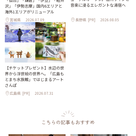
「仙台」「鎌倉」「伊豆」「軽井
音楽に浸るエレガントな湯宿へ
沢」「伊勢志摩」国内6エリアと
海外1エリアがリニューアル
宮城県
2026.07.09
長野県
[PR]
2026.08.05
【チケットプレゼント】水辺の世
界から浮世絵の世界へ。「広島も
とまち水族館」ではじまるアート
さんぽ
広島県
[PR]
2026.07.31
こちらの記事もおすすめ