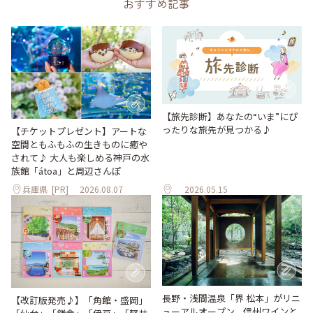
おすすめ記事
【旅先診断】あなたの“いま”にぴ
ったりな旅先が見つかる♪
【チケットプレゼント】アートな
空間ともふもふの生きものに癒や
されて♪ 大人も楽しめる神戸の水
族館「átoa」と周辺さんぽ
兵庫県
[PR]
2026.08.07
2026.05.15
長野・浅間温泉「界 松本」がリニ
【改訂版発売♪】「角館・盛岡」
ューアルオープン。信州ワインと