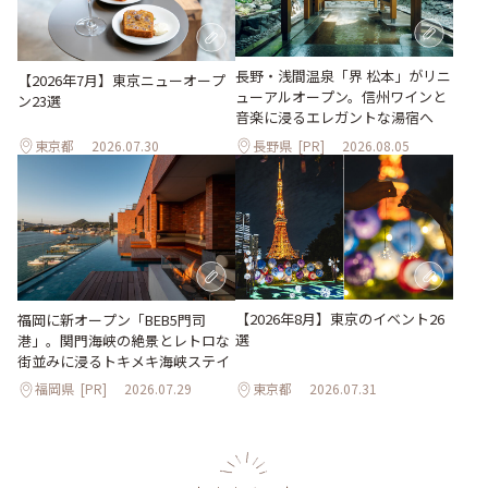
長野・浅間温泉「界 松本」がリニ
【2026年7月】東京ニューオープ
ューアルオープン。信州ワインと
ン23選
音楽に浸るエレガントな湯宿へ
東京都
2026.07.30
長野県
[PR]
2026.08.05
【2026年8月】東京のイベント26
福岡に新オープン「BEB5門司
選
港」。関門海峡の絶景とレトロな
街並みに浸るトキメキ海峡ステイ
福岡県
[PR]
2026.07.29
東京都
2026.07.31