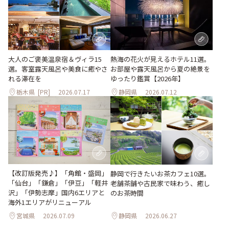
大人のご褒美温泉宿＆ヴィラ15
熱海の花火が見えるホテル11選。
選。客室露天風呂や美食に癒やさ
お部屋や露天風呂から夏の絶景を
れる滞在を
ゆったり鑑賞【2026年】
栃木県
[PR]
2026.07.17
静岡県
2026.07.12
【改訂版発売♪】「角館・盛岡」
静岡で行きたいお茶カフェ10選。
「仙台」「鎌倉」「伊豆」「軽井
老舗茶舗や古民家で味わう、癒し
沢」「伊勢志摩」国内6エリアと
のお茶時間
海外1エリアがリニューアル
宮城県
2026.07.09
静岡県
2026.06.27