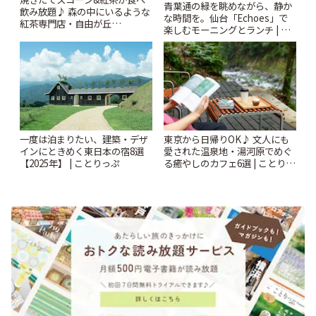
青葉通の緑を眺めながら、静か
飲み放題♪ 森の中にいるような
な時間を。仙台「Echoes」で
紅茶専門店・自由が丘
楽しむモーニングとランチ | こ
「YOTSUBA TEA」でのんびり
とりっぷ
時間 | ことりっぷ
一度は泊まりたい、建築・デザ
東京から日帰りOK♪ 文人にも
インにときめく東日本の宿8選
愛された温泉地・湯河原でめぐ
【2025年】 | ことりっぷ
る癒やしのカフェ6選 | ことりっ
ぷ