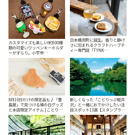
日本橋兜町に誕生。香りと静け
カスタマイズも楽しい!約500種
さに包まれるクラフトハーブテ
類の可愛いワッペンキーホルダ
ィー専門店「TYNK
ーがずらり。小平市
Kabutocho」 | ことりっぷ
「Kimamaya T&K」 | ことりっ
ぷ
8月10日だけの限定品も♪「豊
新しくなった「ことりっぷ軽井
島屋」で見つける鳩の日グッズ
沢」と一緒におでかけしたい注
と本店限定アイテム | ことりっ
目スポット13選【スタンプラリ
ぷ
ー開催中】 | ことりっぷ