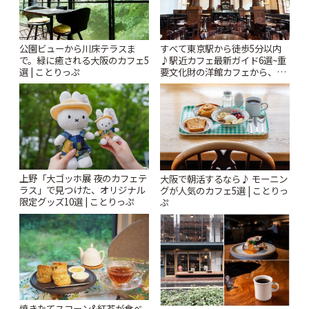
公園ビューから川床テラスま
すべて東京駅から徒歩5分以内
で。緑に癒される大阪のカフェ5
♪駅近カフェ最新ガイド6選~重
選 | ことりっぷ
要文化財の洋館カフェから、改
札すぐのレトロ喫茶まで~ | こと
りっぷ
上野「大ゴッホ展 夜のカフェテ
大阪で朝活するなら♪ モーニン
ラス」で見つけた、オリジナル
グが人気のカフェ5選 | ことりっ
限定グッズ10選 | ことりっぷ
ぷ
焼きたてスコーン&紅茶が食べ