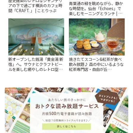
歴史建築のレトロなシャンデリ
青葉通の緑を眺めながら、静か
アの下で過ごす横浜のカフェ時
な時間を。仙台「Echoes」で
間「CRAFT. 」 | ことりっぷ
楽しむモーニングとランチ | こ
とりっぷ
新オープンした銭湯「黄金湯 新
焼きたてスコーン&紅茶が食べ
宿」へ。サウナとクラフトビー
飲み放題♪ 森の中にいるような
ルを楽しむ癒やしのレトロ空間
紅茶専門店・自由が丘
| ことりっぷ
「YOTSUBA TEA」でのんびり
時間 | ことりっぷ