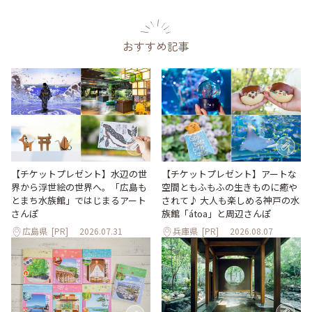
おすすめ記事
【チケットプレゼント】水辺の世
【チケットプレゼント】アートな
界から浮世絵の世界へ。「広島も
空間ともふもふの生きものに癒や
とまち水族館」ではじまるアート
されて♪ 大人も楽しめる神戸の水
さんぽ
族館「átoa」と周辺さんぽ
広島県
[PR]
2026.07.31
兵庫県
[PR]
2026.08.07