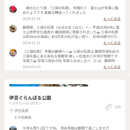
娘のひとり旅 「三保の松原」 冬晴れ🌞 富士山が見事に臨
めたようです 素敵な📷送ってくれました
2026.01.06
もっとみる
静岡県、三保の松原（みほのまつばら）へ✨ 平成25年6月に富
士山世界文化遺産の 構成資産に登録されました🗻 三保の松原
は約5kmの海岸に 約3万本の松が生い茂り、 松林の緑や打ち寄
せる白波、 海の青さと富士山の風景は 歌川広重の浮世絵や
2024.12.31
もっとみる
数々の絵画・和歌に なっています✨ 三保の松原の一角には、
天女伝説で知られる羽衣の松があり、 毎年10月には松前で 三
【三保松原】 早春の静岡へ〜🗻 三保の松原は 静岡市清水区の
保羽衣薪能が開催されるそうです。 海岸には羽車神社がありた
三保半島にある有名な景勝地 美しい松並木と砂浜が特徴です .
した⛩️✨ 幼い頃に父の仕事の都合で 静岡に住んでいた時に こ
写真①🗻 写真②羽衣の松 写真③みほしるべ . ③ は、静岡市三
の美保の松原に来た記憶があって、 あの頃と変わらない 波打
保松原文化創造センター みほしるべには足湯もあり👀❗️（週末
2024.02.03
もっとみる
ち際から見る富士山が とても見事で、美しくて感動しました
限定） ショップには富士山グッズなどもあり 色々欲しくなっ
🥹✨ 富士山って、いつ見てもその大きさ、 美しさに驚きます
てしまった🙈✨ . #冬の旅 #私のことりっぷ旅 #静岡 #景勝地 #
(๑˃̵ᴗ˂̵)︎︎𓂃⟡.· #三保の松原 #三保松原 #羽車神社 #富士山 #世界
富士山
文化遺産 #ベストトリップ2024 #ご利益めぐり #静岡
伊豆ぐらんぱる公園
イズグランパルコウエン
218
伊豆高原
その他施設
今年も残り2日ですね。 年末年始は静岡で過ごします♬