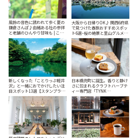
風鈴の音色に誘われて歩く夏の
大阪から日帰りOK♪ 関西6府県
鎌倉さんぽ♪由緒ある社の参拝
で見つけた春旅おすすめスポッ
と老舗のひんやり甘味も | こと
ト6選~桜の絶景と里山グルメや
りっぷ
秘密にしたい穴場まで~ | ことり
っぷ
新しくなった「ことりっぷ軽井
日本橋兜町に誕生。香りと静け
沢」と一緒におでかけしたい注
さに包まれるクラフトハーブテ
目スポット13選【スタンプラリ
ィー専門店「TYNK
ー開催中】 | ことりっぷ
Kabutocho」 | ことりっぷ