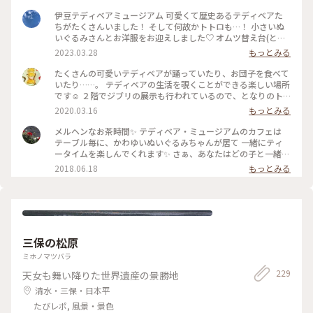
伊豆テディベアミュージアム 可愛くて歴史あるテディベアた
ちがたくさんいました！ そして何故かトトロも…！ 小さいぬ
いぐるみさんとお洋服をお迎えしました♡ オムツ替え台(とい
うか大人も寝れる簡易ベッド)は多目的トイレ内にありました
2023.03.28
もっとみる
が、授乳室は見当たりませんでした。 #子連れ #静岡県 #伊東
市 #私のことりっぷ旅 #Myことりっぷ
たくさんの可愛いテディベアが踊っていたり、お団子を食べて
いたり……。 テディベアの生活を覗くことができる楽しい場所
です☺️ ２階でジブリの展示も行われているので、となりのト
トロなどが好きな方もぜひ♥️ おみやげに可愛いテディベアを
2020.03.16
もっとみる
抱っこしていってくださいね💕 #メルヘン #テディベア
メルヘンなお茶時間✨ テディベア・ミュージアムのカフェは
テーブル毎に、かわゆいぬいぐるみちゃんが居て 一緒にティ
ータイムを楽しんでくれます✨ さぁ、あなたはどの子と一緒に
お茶します？ #カフェ #伊豆 #テディベアミュージアム #オー
2018.06.18
もっとみる
プンテラス #伊豆高原
三保の松原
ミホノマツバラ
229
天女も舞い降りた世界遺産の景勝地
清水・三保・日本平
たびレポ, 風景・景色