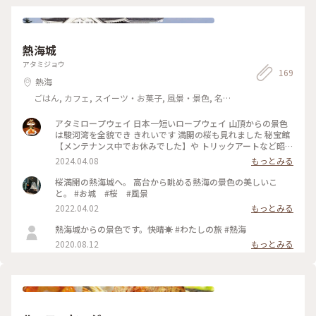
が、曜日のせいか、お休みのところが多くて💦 キレイな街並
みを楽しんでお昼は沼津までお預けになりました😆 2025.7.9 #
修禅寺 #修善寺 #ゆるり夏時間
熱海城
アタミジョウ
169
熱海
ごはん, カフェ, スイーツ・お菓子, 風景・景色, 名
所・旧跡, ホテル・宿, 温泉・スパ
アタミロープウェイ 日本一短いロープウェイ 山頂からの景色
は駿河湾を全貌でき きれいです 満開の桜も見れました 秘宝館
【メンテナンス中でお休みでした】や トリックアートなど昭
和レトロな 場所を見て楽しむこともできます もちろん熱海城
2024.04.08
もっとみる
も 時系列では ロープウェイ→サンレモ周遊と 回りました コロ
ナ禍で閉館したホテルニューアカオも 再オープンしており多
桜満開の熱海城へ。 高台から眺める熱海の景色の美しいこ
くのお客様の姿が 見れました 当時を知ってる者としては感慨
と。 #お城 #桜 #風景
深い思いです #アタミロープウェイ #熱海 #私のことりっぷ旅
2022.04.02
もっとみる
熱海城からの景色です。快晴☀️ #わたしの旅 #熱海
2020.08.12
もっとみる