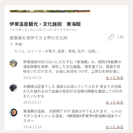
伊東温泉観光・文化施設 東海館
イトウオンセンカンコウブンカシセツトウカイカン
148
建築美を見学できる市の文化財
伊東
カフェ, スイーツ・お菓子, 風景・景色, 名所・旧跡,
おみやげ
伊東温泉の松川沿いにたたずむ『東海館』は、昭和3年創業の
温泉旅館を改修、保存した文化施設。 喫茶室では、軽食や甘
味をいただけます。 お金に糸目をつけず、上質な木材を惜しみ
なく使ったこだわりの3階建ての木造旅館。 かつては、温泉だ
2026.02.23
もっとみる
けでなく宴会や映画も楽しめる一大娯楽施設で、 広間では芸
者が踊り、娯楽室では映画上映が行われていたそうです。 ♨︎
お雛様は圧巻でした 温泉♨️は混んでいて入れず 男女で大浴場
土日祝日は懐かしい装飾タイルの大浴場で日帰り入浴も可。 #
が入れ替わるので自身の性別が大浴場の時間を確認して行かれ
静岡#伊東市#伊東温泉#静岡の近代建築#レトロ#東海館#有形
るといいかも
文化財#温泉手帖#Ayuと温泉街
2025.03.17
もっとみる
東海館の温泉。 元旅館ですが 温泉は今でも入れます。 レトロ
モダンなオシャレな温泉。 #静岡県#伊東市#東海館#温泉マイ
スター
2024.12.10
もっとみる