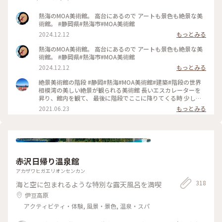
熱海のMOA美術館。 高台にあるので アートも景色も絶景な美
術館。 #静岡県#熱海市#MOA美術館
2024.12.12
もっとみる
熱海のMOA美術館。 高台にあるので アートも景色も絶景な美
術館。 #静岡県#熱海市#MOA美術館
2024.12.12
もっとみる
絶景美術館の階段 #静岡#熱海#MOA美術館#建築#階段の世界
相模湾の美しい絶景が観られる美術館 長いエスカレーターを
昇り、館内を観て、 最後に階段でここに降りてくる時 少しず
つ海が見えてくる 建物が額縁になり、階段を降りるごとに 海
2021.06.23
もっとみる
の絵が大きくなって行きます。 この広場に出て振り返るとこの
風景 アート、階段、建築。 またいつか訪れたい美術館 #海が
見える美術館#アート#夏色さがし
赤沢日帰り温泉館
アカザワヒガエリオンセンカン
318
海と空に包まれるような特別な露天風呂を満喫
伊豆高原
アクティビティ・体験, 風景・景色, 温泉・スパ