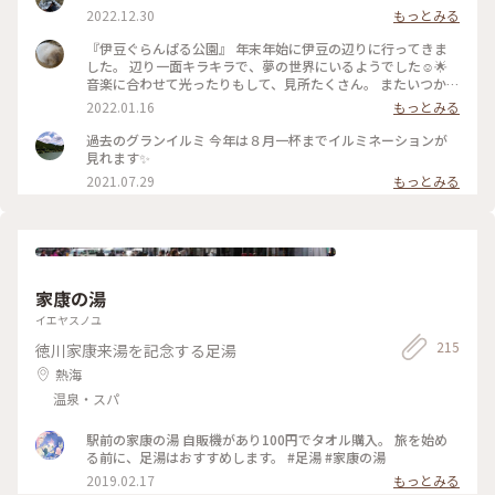
2022.12.30
もっとみる
『伊豆ぐらんぱる公園』 年末年始に伊豆の辺りに行ってきま
した。 辺り一面キラキラで、夢の世界にいるようでした☺︎🌟
音楽に合わせて光ったりもして、見所たくさん。 またいつか、
絶対に行きたいです！！ #イルミネーション #伊豆ぐらんぱる
2022.01.16
もっとみる
公園 #グランイルミ #静岡
過去のグランイルミ 今年は８月一杯までイルミネーションが
見れます✨
2021.07.29
もっとみる
家康の湯
イエヤスノユ
215
徳川家康来湯を記念する足湯
熱海
温泉・スパ
駅前の家康の湯 自販機があり100円でタオル購入。 旅を始め
る前に、足湯はおすすめします。 #足湯 #家康の湯
2019.02.17
もっとみる