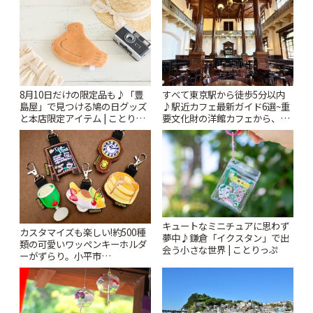
8月10日だけの限定品も♪「豊
すべて東京駅から徒歩5分以内
島屋」で見つける鳩の日グッズ
♪駅近カフェ最新ガイド6選~重
と本店限定アイテム | ことりっ
要文化財の洋館カフェから、改
ぷ
札すぐのレトロ喫茶まで~ | こと
りっぷ
キュートなミニチュアに思わず
カスタマイズも楽しい!約500種
夢中♪鎌倉「イクスタン」で出
類の可愛いワッペンキーホルダ
会う小さな世界 | ことりっぷ
ーがずらり。小平市
「Kimamaya T&K」 | ことりっ
ぷ