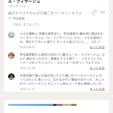
ル・フィヤージュ
ルフィヤージュ
160
森のテラスでのんびり過ごすベーカリーカフェ
伊豆高原
ごはん, カフェ, パン
小さな春旅🌿 早春の東伊豆へ。 伊豆高原の 雑木林に囲まれた
ベーカリーカフェ「ル・フィヤージュ」さん。 小さな店内に
は、焼きたてのいい香りと たくさん並ぶパンと。。 ふたつず
つ選んで コーヒーと ハーブティーとともに イートイン。 さす
2025.04.07
もっとみる
がの人気店、お客様は 途切れることなく、、 ストーブのある
店内から 冬枯れのテラス席を眺めながら ゆるりブランチタイ
伊豆高原駅から徒歩15分のパン屋さん「ル・フィヤージュ」さ
ム。。 そのおいしさにびっくり、、 また立ち寄りたい ベーカ
ん🥐 暖かかったので、素敵なテラス席で✨ ・ハチミツとブル
リーカフェです。 #小さな春旅#早春の東伊豆#伊豆高原#ル・
ーチーズのフランスパン ・カルツォーネ(オリーブ入りマルゲ
フィヤージュ#ベーカリーカフェ#ゆるりカフェ時間#静岡カフ
リータ) ・キャラメルグリオット をいただきました😋 パンはモ
2021.12.29
もっとみる
ェ
チモチで小麦の良い香り♪ キャラメルグリオットのサクサク&
バターふんわり感も、私の好みドンピシャでとっても美味しか
半信半疑で進んだ道の先にたどり着いたベーカリーカフェ 行
ったです💓 食べ終えて、お家に買って帰ろうと思ったら、行列
ってみたいと思いつつ、なかなか行く機会がなかった、おしゃ
で断念😞 また行きます🏃‍♀️ #パン #ルフィヤージュ #伊豆高原 #
れベーカリーカフェ デニッシュ系もハード系も美味しかった
伊東
席は店内・サンルーム・庭にあり、静かにのんびりと時間を過
2021.11.27
もっとみる
ごしながらブランチを満喫 静岡県伊東市八幡野1305-75 #パン
#カフェ #隠れ家的な場所にあるね