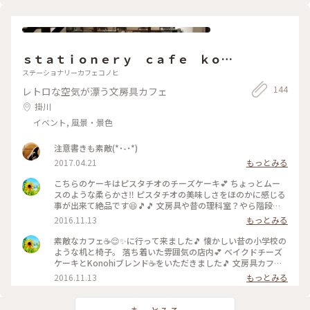
ｓｔａｔｉｏｎｅｒｙ ｃａｆｅ ｋｏｎ
ｏｈｉ
ステーショナリーカフェコノヒ
144
レトロな空気が漂う文房具カフェ
掛川
イベント, 風景・景色
注意書きも素敵(*˙-˙*)
2017.04.21
もっとみる
こちらのケーキはピスタチオのチーズケーキ💕 ちょっとムー
スのような柔らかさ‼ ピスタチオの美味しさをほのかに感じる
事が出来て絶品です😆🎵🎵 文房具や昔の理科室？やら階段や
ら、子供にかえって店内ウロウロしてしまいました🎵でも嫌な
2016.11.13
もっとみる
顔をせずとても素敵な笑顔の店員さん(*^^*) 近いうちにまたま
た行きたい🎵カフェ☕😌✨です。 #わたしの街#カフェ#お茶ス
素敵なカフェ☕😌✨に行って来ました🎵 懐かしい昔の小学校の
イーツ#文房具
ような机と椅子。 落ち着いた雰囲気の店内💕 ベイクドチーズ
ケーキとKonohiブレンド☕をいただきました🎵 文房具カフェ
と言われていて、万年筆✒、インク、ペン、ハサミ✂や本等置
2016.11.13
もっとみる
かれていて、お気に入りは買うことも出来ます❗ ゆっくり過ご
す秘密の場所にしておきたい所です(*^^*) #ずっと好きな味 #
わたしの街#カフェ#お茶スイーツ#おやつ#ドライブ#文房具