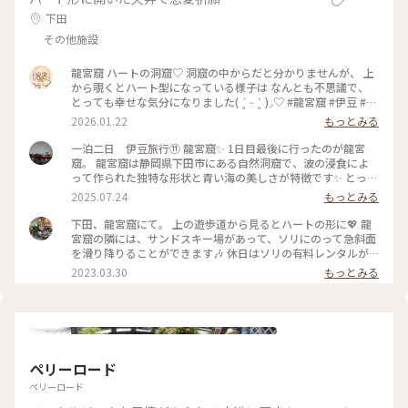
下田
その他施設
龍宮窟 ハートの洞窟♡ 洞窟の中からだと分かりませんが、 上
から覗くとハート型になっている様子は なんとも不思議で、
とっても幸せな気分になりました( ´͈ ᵕ `͈ )◞♡ #龍宮窟 #伊豆 #ハ
ートの洞窟 #開運旅
2026.01.22
もっとみる
一泊二日 伊豆旅行⑪ 龍宮窟✨️ 1日目最後に行ったのが龍宮
窟。 龍宮窟は静岡県下田市にある自然洞窟で、波の浸食によ
って作られた独特な形状と青い海の美しさが特徴です✨️ とって
も神秘的でした✨️ 柵までしかいけませんが、素敵な景色に大満
2025.07.24
もっとみる
足です。 駐車場の近くの階段を降りてすぐです💡 １日で、こ
れだけ色々まわりましたが、ちょうどルート上にあるところを
下田、龍宮窟にて。 上の遊歩道から見るとハートの形に💖 龍
ほとんど寄ってる感じなので、ゆっくり観光満喫出来ました😊
宮窟の隣には、サンドスキー場があって、ソリにのって急斜面
#龍宮窟 #ゆるり夏時間 #開運旅
を滑り降りることができます🎶 休日はソリの有料レンタルが
あるみたいなのですが、行った日は平日でレンタルをしておら
2023.03.30
もっとみる
ず…💦 ソリで遊んでいる親子を眺めていたら、ソリを貸してい
ただけました！ スリル満点で楽しかったです🎶 あのときソリ
を貸してくださったお父様、本当にありがとうございました
🙇‍♀️✨ #私のことりっぷ旅 #花だより #レトロな街 #Myことりっ
ぷ
ペリーロード
ペリーロード