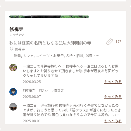
2025年も 良い年になりますように𖤐 ̖́-‬ #久能山東照宮 #静岡 #
くり見てまわりました😊 家康さんの墓前にもお参り🙏 家康さ
ご利益めぐり #1159段の階段 #旅行 #静岡県 #駿河湾 #ベスト
んの手形もありましたょ🖐️ 身長159センチ？の割には手はそん
トリップ2024
なに 小さくなく(笑)私よりは大きい😅 立派な社殿を鑑賞した
り、海側に回って 曇り空の駿河湾を見たり…🌊🌿 のんびり散
策を楽しみました🚶‍♀️🚶 #クラシカルな街 #秋の彩り #ことりっ
ぷ静岡 #久能山東照宮#徳川家康 #日本平ロープウェイ #駿河湾
修禅寺
シュゼンジ
175
秋には紅葉の名所ともなる弘法大師開創の寺
修善寺
雑貨, カフェ, スイーツ・お菓子, 名所・旧跡, 温泉・
スパ, おみやげ
一泊二日で修禅寺旅行へ！ 修禅寺へ☺️一泊二日よろしくお願
いしますとお祈りさせて頂きました🥰 手水が温泉♨️毎回ビッ
クリ🫨してまいます😅
2026.03.25
もっとみる
#修禅寺 #伊豆 #修善寺
2025.08.07
もっとみる
一泊二日 伊豆旅行⑱ 修禅寺✨️ 元々行く予定ではなかったの
ですが、行こうと思っていた『碧テラス』が近くに行ったとき
雨が降り始めて💦 景色も見れなそうなので今回は諦め。 いつ
かリベンジしたいと思っています💡 なので、時間もあるしほ
2025.08.01
もっとみる
ぼ通り道の修禅寺へ✨️ 修善寺温泉にある修禅寺💡 街並みもと
ってもキレイ✨✨ こちらでお昼を食べるつもりで行ったのです