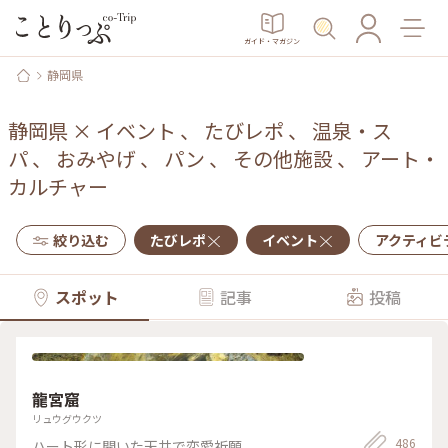
ガイド・マガジン
静岡県
静岡県
×
イベント
、
たびレポ
、
温泉・ス
パ
、
おみやげ
、
パン
、
その他施設
、
アート・
カルチャー
絞り込む
たびレポ
イベント
アクティビ
スポット
記事
投稿
龍宮窟
リュウグウクツ
486
ハート形に開いた天井で恋愛祈願