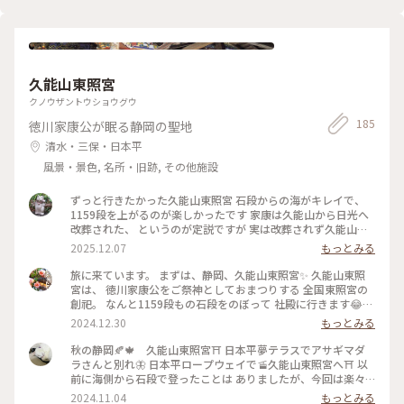
久能山東照宮
クノウザントウショウグウ
185
徳川家康公が眠る静岡の聖地
清水・三保・日本平
風景・景色, 名所・旧跡, その他施設
ずっと行きたかった久能山東照宮 石段からの海がキレイで、
1159段を上がるのが楽しかったです 家康は久能山から日光へ
改葬された、 というのが定説ですが 実は改葬されず久能山に
いらっしゃるという 説もあるそうです #久能山東照宮 #静岡
2025.12.07
もっとみる
旅に来ています。 まずは、静岡、久能山東照宮✨ 久能山東照
宮は、 徳川家康公をご祭神としておまつりする 全国東照宮の
創祀。 なんと1159段もの石段をのぼって 社殿に行きます😂
日本平からもロープーウェイがあるそうですが 私たちは1159
2024.12.30
もっとみる
段を歩いてのぼりました🤭笑 いや〜のぼりきった時は 達成感
が半端なかったです(o^^o) 国宝建造物の社殿の本殿・拝殿・
秋の静岡🍂🍁 久能山東照宮⛩️ 日本平夢テラスでアサギマダ
石の間が、 鮮やかでとっても美しかったです✨ また途中から
ラさんと別れ🦋 日本平ロープウェイで🚡久能山東照宮へ⛩️ 以
見える駿河湾は 絶景で見事です👏⟡.· 1枚目は、勝守
前に海側から石段で登ったことは ありましたが、今回は楽々
✧(*•̀ᴗ•́*)و ̑̑⟡.·*. 来年もいろいろ頑張るぞ💪 皆さまにとって
ロープウェイ🤭 山間をロープウェイで移動し、東照宮を じっ
2024.11.04
もっとみる