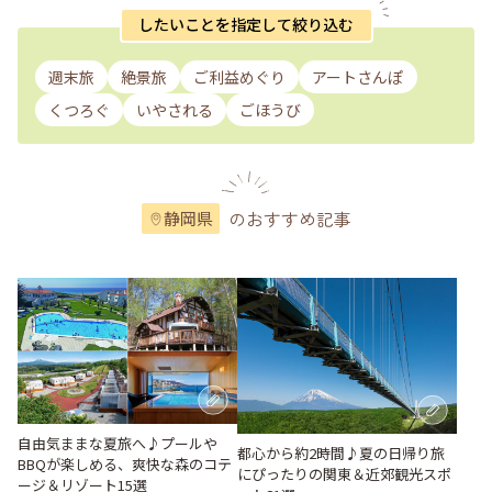
したいことを指定して絞り込む
週末旅
絶景旅
ご利益めぐり
アートさんぽ
くつろぐ
いやされる
ごほうび
のおすすめ記事
静岡県
自由気ままな夏旅へ♪プールや
都心から約2時間♪夏の日帰り旅
BBQが楽しめる、爽快な森のコテ
にぴったりの関東＆近郊観光スポ
ージ＆リゾート15選