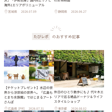
沢」「伊勢志摩」国内6エリアと
のお茶時間
海外1エリアがリニューアル
宮城県
2026.07.09
静岡県
2026.06.27
のおすすめ記事
たびレポ
【チケットプレゼント】水辺の世
休日のひとり散歩にも♪ 代々木エ
界から浮世絵の世界へ。「広島も
リアで巡る絶品ドーナツ＆ライフ
とまち水族館」ではじまるアート
スタイルショップ
さんぽ
広島県
[PR]
2026.07.31
東京都
2026.08.02