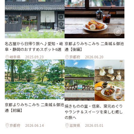
名古屋から日帰り旅へ♪愛知・岐
京都よりみちこみち 二条城＆御池
阜・静岡のおすすめスポット6選
通【後編】
岐阜県
2025.09.23
京都府
2026.06.20
京都よりみちこみち 二条城＆御池
焼きものの里・信楽、窯元めぐり
通【前編】
やランチ＆スイーツを楽しむ癒し
の旅へ
京都府
2026.06.14
滋賀県
2026.05.01