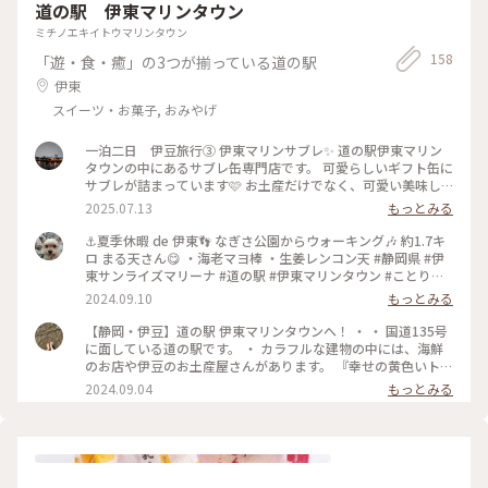
道の駅 伊東マリンタウン
ミチノエキイトウマリンタウン
158
「遊・食・癒」の3つが揃っている道の駅
伊東
スイーツ・お菓子, おみやげ
一泊二日 伊豆旅行③ 伊東マリンサブレ✨️ 道の駅伊東マリン
タウンの中にあるサブレ缶専門店です。 可愛らしいギフト缶に
サブレが詰まっています🩷 お土産だけでなく、可愛い美味し
いスイーツも売っています💕 オヤツに購入したのは、 スクエ
2025.07.13
もっとみる
アーシュークリーム、1番人気ブリュレとマリにゃんドーナツ
💖 どちらも美味しかったですが、スクエアーシュークリーム
⚓️夏季休暇 de 伊東👣 なぎさ公園からウォーキング🎶 約1.7キ
は、中のクリームが冷たくて暑い日には、こちらがより美味し
ロ まる天さん😋 ・海老マヨ棒 ・生姜レンコン天 #静岡県 #伊
くてオススメです✨️ 2025.7.8 #伊東マリンサブレ #ゆるり夏時
東サンライズマリーナ #道の駅 #伊東マリンタウン #ことりっ
間
ぷ旅2024 2024/9/5
2024.09.10
もっとみる
【静岡・伊豆】道の駅 伊東マリンタウンへ！ ・ ・ 国道135号
に面している道の駅です。 ・ カラフルな建物の中には、海鮮
のお店や伊豆のお土産屋さんがあります。 『幸せの黄色いトイ
レ』というちょっと有名？なトイレがあるのもこの道の駅で
2024.09.04
もっとみる
す。 ・ レストランやカフェも充実。海沿いを散歩したり、足
湯などもあってゆっくりできます。時間があれば遊覧船や日帰
り温泉で癒されるのもいいですね😌 ・ ・ #静岡観光スポット
#静岡道の駅 #道の駅 #伊東マリンタウン #伊東