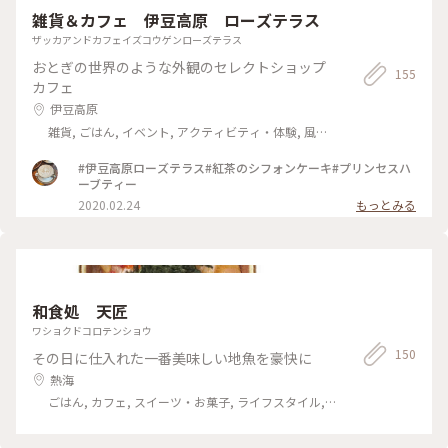
いい、また食べたいあんパン、上位です。 この他にも数種類の
雑貨＆カフェ 伊豆高原 ローズテラス
あんパン〜きっと全部 美味しいんだろうな、、 #伊豆下田#平
井製菓#ハリスさんの牛乳あんパン#また食べたい#かわいい袋
ザッカアンドカフェイズコウゲンローズテラス
入り#おやつの時間#ことりっぷ静岡
おとぎの世界のような外観のセレクトショップ
155
カフェ
伊豆高原
雑貨, ごはん, イベント, アクティビティ・体験, 風
景・景色, ホテル・宿, 温泉・スパ, お酒, おみやげ
#伊豆高原ローズテラス#紅茶のシフォンケーキ#プリンセスハ
ーブティー
2020.02.24
もっとみる
和食処 天匠
ワショクドコロテンショウ
150
その日に仕入れた一番美味しい地魚を豪快に
熱海
ごはん, カフェ, スイーツ・お菓子, ライフスタイル,
温泉・スパ