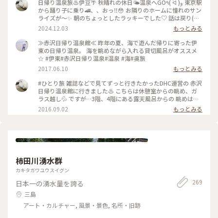
日帰り温泉旅♨️伊豆🌴 秋晴れの休日🌤️温泉へGO٩( ᐛ )و 東京駅
から踊り子に乗り🚄、、おっ‼️😳 お隣りのホームに憧れのサン
ライズが〜✨ 朝のちょっとしたラッキーでした♡ 話は戻り(笑)
踊り子号で伊豆高原駅へ🚉 そして赤沢日帰り温泉館に♨️ ここ
2024.12.03
もっとみる
は私のひとり旅初めての場所😊 当時も日帰りでしたが、とて
も楽しかったので その後旅にハマってしまいました😂 絶景の
≫赤沢日帰り温泉館≪ 昨年の夏、海で遊んだ帰りに寄った伊
インフィニティ露天でキラキラの海を 眺めながら思い出に浸
東の日帰り温泉。 海を眺めながら入れる貸切風呂がオススメ
っていました😌♨️ お風呂はもちろん📷✖️なので、写真はロビー
☆ #伊東#赤沢日帰り温泉#温泉 #海#奥旅
からの相模湾です🌊🛥️ ここの温泉はお湯👍眺め👍清潔感👍駅
2017.06.10
もっとみる
から 送迎バスあり🚌でなかなか良いですょ💯 #秋の彩り #ベス
トトリップ2024 #赤沢日帰り温泉館#DHC#赤沢温泉 #伊豆高原
#ひとり旅 雑誌などで見てずっと行きたかったDHC運営の 赤沢
駅#特急踊り子#シャトルバス #食事処#ランチ#駿河湾#インフ
日帰り温泉館に行きました♨️ こちらは休憩室からの眺め、ガ
ィニティ風呂 #露天風呂#絶景#サンライズ瀬戸出雲#東京駅 #
ラス越し💦 ですが…3階、4階にある露天風呂からの 眺めは絶
ことりっぷ伊豆
景の一言❗️ 伊豆の海が水平線まで見渡せます😆 上野東京ライン
2016.09.02
もっとみる
のお陰で熱海まで行けて、 その先の伊豆半島まで日帰りひとり
旅が 出来る世の中に感謝です (笑)
柿田川湧水群
カキタガワユウスイグン
269
日本一の湧水量を誇る
三島
アート・カルチャー, 風景・景色, 名所・旧跡