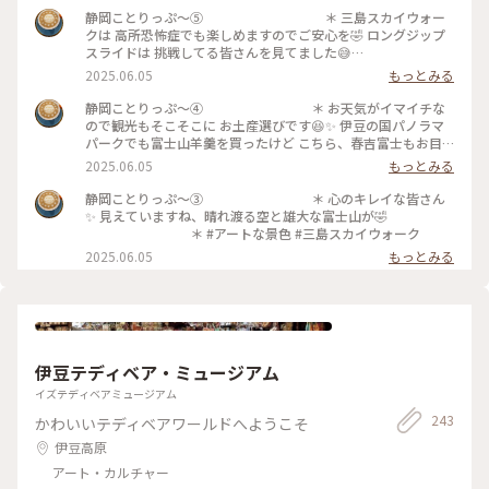
静岡ことりっぷ〜⑤ ＊ 三島スカイウォー
クは 高所恐怖症でも楽しめますのでご安心を🤣 ロングジップ
スライドは 挑戦してる皆さんを見てました😅
＊ 橋を渡り切った先の『ふろっく-福時
2025.06.05
もっとみる
計-』で フクロウ🦉の柔らかな羽🪶に初めて触れました✨
＊ #アートな景色 #三島スカイウォーク #
静岡ことりっぷ〜④ ＊ お天気がイマイチな
ふろっく福時計
ので観光もそこそこに お土産選びです😆✨ 伊豆の国パノラマ
パークでも富士山羊羹を買ったけど こちら、春吉富士もお目
当ての羊羹でした✨ ＊ #アートな景色 #三島
2025.06.05
もっとみる
スカイウォーク #春吉富士
静岡ことりっぷ〜③ ＊ 心のキレイな皆さん
✨ 見えていますね、晴れ渡る空と雄大な富士山が🤣
＊ #アートな景色 #三島スカイウォーク
2025.06.05
もっとみる
伊豆テディベア・ミュージアム
イズテディベアミュージアム
243
かわいいテディベアワールドへようこそ
伊豆高原
アート・カルチャー