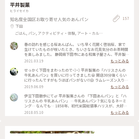
平井製菓
ヒライセイカ
157
知名度全国区お取り寄せ人気のあんパン
下田
ごはん, パン, アクティビティ・体験, アート・カルチ
ャー, 名所・旧跡
春の訪れを感じる桜あんぱん。 いち早く花開く啓翁桜、家で
生けていたものが咲いたとき、ちいさなお花見気分のお茶時間
を楽しみました。 静岡県下田市にある和菓子屋さん、平井製
菓さんの桜あんぱん。和菓子だけでなく、ふんわりマッシュル
2021.03.19
もっとみる
ーム型がかわいい“下田あんぱん“が有名なお店の春の商品で
す。 頭には桜の塩漬けがのっていて、中にはピンクの桜餡。桜
せっかく下田をまわったので💨💨 平井製菓の『ハリスさんの
餡はお店の和菓子に使っているものだそうです。 桜の葉の独特
牛乳あんパン』を買いに行ってきました😁 開店30分後くらい
の風味が大好きで、ついつい手に取ってしまう桜スイーツ。こ
に行ったんですがもうほぼパンがない‼️😱 ラムレーズン入りの
ちらも口の中でふわっと春の香りがして、しあわせな桜の味で
大人のあんパンが食べたかった😢 ただスタンダードな牛乳あ
2019.06.09
もっとみる
した。 ・ 東京駅のグランスタにある紀ノ国屋で見つけました
んパンとこしあんパン、小倉あんパンは次から次へと店頭へだ
がスポットは下田の平井製菓さんです。オンラインショップで
してくれるのでご安心を☝️ 賞味期限も購入日から4日ほどある
伊豆下田散歩にて🌿 平井製菓さんの 「下田あんパン」と「ハ
も購入できるみたいです。 #桜あんぱん #下田あんぱん #平井
のでお土産にも安心😉 多数購入すると箱詰めにしてくれます
リスさんの 牛乳あんパン」 …牛乳あんパン？気になるネーミ
製菓 #平井製菓のあんぱん #桜スイーツ #春の足音 #あんぱん #
よ👍 レジ横にあった金目鯛最中も気になった…🤔 #パンが好き
ング… なんでも… 1858年、初代米国総領事ハリスが、大好き
下田 #紀ノ国屋 #グランスタ #啓翁桜 #おうち時間 #おうちカフ
#あんパン#下田#伊豆急下田#伊豆#ことりっぷ静岡
な牛乳を 日本で初めて 下田の地で飲んだ と言われているそ
2018.05.10
もっとみる
ェ
う。 あー、なるほど！ そう言えば…下田開国博物館に ハリス
さん愛用の牛乳用グラスの展示？が。 そういうことでした
か。。 「ハリスさんの牛乳あんパン」は、 こしあんの上にフ
レッシュバターが乗って、 一口食べると…わ、わ✨、、わぁ✨
美味しいーー💓 その美味しさにびっくり、ペロリ。 形もかわ