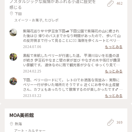
ノスタルジックな風情があふれる小道に歴史を
462
感じる
下田
スイーツ・お菓子, たびレポ
紫陽花巡り💙💜伊豆急下田🚄 下田公園で紫陽花の山に癒され
た後は😌 帰りのバスまでかなり時間があったので、 歩いて山
の反対側まで行って見ることに🚶‍♀️ 海側を歩くルートとペリー
ロードを通るルート、 行き方は二通り✌🏻ペリーロードを歩く
2024.07.06
もっとみる
事に♪ その昔、来日したペリーが了仙寺まで歩いた道🌿 この
日はお休みのお店が多く、サクッと通った だけでしたが😅柳
黒船で来航したペリーが行進した道。 平滑川沿いを石畳の道
並木に風情ある建物、今度は もう少しゆっくり来てみたいで
が続き 伊豆石やなまこ壁の家が並び やなぎの木や街灯が趣深
す🥰 ペリーロードを抜けるとトンネルが見えて 来ました❣️トン
い景観です。 連休なのに雨で観光客が少なく ゆっくり見てま
ネルの向こうは…海かなぁ💙 #電車旅 #相模湾 #伊豆急下田 #
われました。 #冬の旅#下田#ペリーロード
2024.02.25
もっとみる
紫陽花巡り #ことりっぷ下田 #特急踊り子 #ペリーロード#下田
公園
下田、ペリーロードにて。 レトロでお洒落な街並み✨ 実際に
ペリー一行が歩いた場所だそうです☺️ 近くにお寺やお土産屋
さん、カフェもあったりして散策するのが楽しかったです💕 #
私のことりっぷ旅 #レトロな街 #Myことりっぷ
2023.03.22
もっとみる
MOA美術館
369
熱海
アート・カルチャー