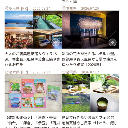
ット21選
栃木県
[PR]
2026.07.24
群馬県
2026.07.20
大人のご褒美温泉宿＆ヴィラ15
熱海の花火が見えるホテル11選。
選。客室露天風呂や美食に癒やさ
お部屋や露天風呂から夏の絶景を
れる滞在を
ゆったり鑑賞【2026年】
栃木県
[PR]
2026.07.17
静岡県
2026.07.12
【改訂版発売♪】「角館・盛岡」
静岡で行きたいお茶カフェ10選。
「仙台」「鎌倉」「伊豆」「軽井
老舗茶舗や古民家で味わう、癒し