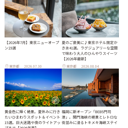
【2026年7月】東京ニューオープ
夏のご褒美に♪東京ホテル限定か
ン23選
き氷41選。ラグジュアリーな空間
で味わう大人のひんやりスイーツ
【2026年最新】
東京都
2026.07.30
東京都
2026.08.04
黄金色に輝く絶景。夏休みに行き
福岡に新オープン「BEB5門司
たいひまわりスポット＆イベント
港」。関門海峡の絶景とレトロな
15選。巨大迷路や夜のライトアッ
街並みに浸るトキメキ海峡ステイ
プまで【2026年夏】