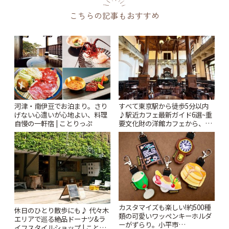
こちらの記事もおすすめ
河津・南伊豆でお泊まり。さり
すべて東京駅から徒歩5分以内
げない心遣いが心地よい、料理
♪駅近カフェ最新ガイド6選~重
自慢の一軒宿 | ことりっぷ
要文化財の洋館カフェから、改
札すぐのレトロ喫茶まで~ | こと
りっぷ
カスタマイズも楽しい!約500種
休日のひとり散歩にも♪ 代々木
類の可愛いワッペンキーホルダ
エリアで巡る絶品ドーナツ&ラ
ーがずらり。小平市
イフスタイルショップ | ことり