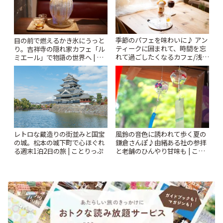
季節のパフェを味わいに♪ アン
目の前で燃えるかき氷にうっと
ティークに囲まれて、時間を忘
り。吉祥寺の隠れ家カフェ「ル
れて過ごしたくなるカフェ/浅草
ミエール」で物語の世界へ | こ
「annorum cafe」 | ことりっぷ
とりっぷ
風鈴の音色に誘われて歩く夏の
レトロな蔵造りの街並みと国宝
鎌倉さんぽ♪由緒ある社の参拝
の城。松本の城下町で心ほぐれ
と老舗のひんやり甘味も | こと
る週末1泊2日の旅 | ことりっぷ
りっぷ