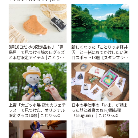
「Kimamaya T&K」 | ことりっ
っぷ
ぷ
8月10日だけの限定品も♪「豊
新しくなった「ことりっぷ軽井
島屋」で見つける鳩の日グッズ
沢」と一緒におでかけしたい注
と本店限定アイテム | ことりっ
目スポット13選【スタンプラリ
ぷ
ー開催中】 | ことりっぷ
上野「大ゴッホ展 夜のカフェテ
日本の手仕事の「いま」が詰ま
ラス」で見つけた、オリジナル
った器と雑貨のお店/西荻窪
限定グッズ10選 | ことりっぷ
「tsugumi」 | ことりっぷ