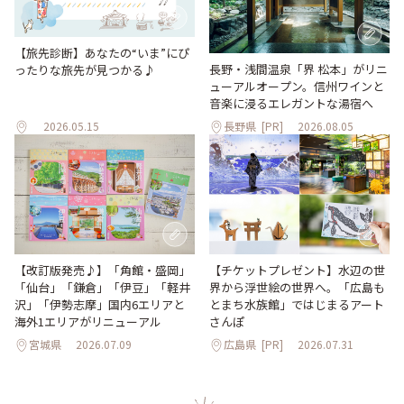
【旅先診断】あなたの“いま”にぴ
長野・浅間温泉「界 松本」がリニ
ったりな旅先が見つかる♪
ューアルオープン。信州ワインと
音楽に浸るエレガントな湯宿へ
2026.05.15
長野県
[PR]
2026.08.05
【改訂版発売♪】「角館・盛岡」
【チケットプレゼント】水辺の世
「仙台」「鎌倉」「伊豆」「軽井
界から浮世絵の世界へ。「広島も
沢」「伊勢志摩」国内6エリアと
とまち水族館」ではじまるアート
海外1エリアがリニューアル
さんぽ
宮城県
2026.07.09
広島県
[PR]
2026.07.31