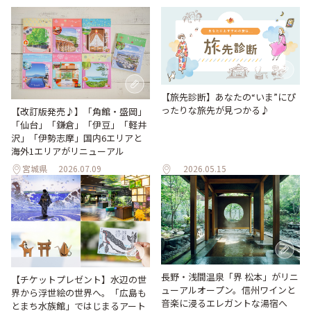
【旅先診断】あなたの“いま”にぴ
ったりな旅先が見つかる♪
【改訂版発売♪】「角館・盛岡」
「仙台」「鎌倉」「伊豆」「軽井
沢」「伊勢志摩」国内6エリアと
海外1エリアがリニューアル
宮城県
2026.07.09
2026.05.15
長野・浅間温泉「界 松本」がリニ
【チケットプレゼント】水辺の世
ューアルオープン。信州ワインと
界から浮世絵の世界へ。「広島も
音楽に浸るエレガントな湯宿へ
とまち水族館」ではじまるアート