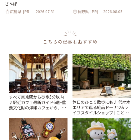
さんぽ
広島県
[PR]
2026.07.31
長野県
[PR]
2026.08.05
こちらの記事もおすすめ
すべて東京駅から徒歩5分以内
休日のひとり散歩にも♪ 代々木
♪駅近カフェ最新ガイド6選~重
エリアで巡る絶品ドーナツ&ラ
要文化財の洋館カフェから、改
イフスタイルショップ | ことり
札すぐのレトロ喫茶まで~ | こと
っぷ
りっぷ