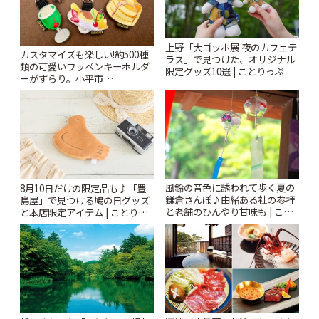
上野「大ゴッホ展 夜のカフェテ
カスタマイズも楽しい!約500種
ラス」で見つけた、オリジナル
類の可愛いワッペンキーホルダ
限定グッズ10選 | ことりっぷ
ーがずらり。小平市
「Kimamaya T&K」 | ことりっ
ぷ
風鈴の音色に誘われて歩く夏の
8月10日だけの限定品も♪「豊
鎌倉さんぽ♪由緒ある社の参拝
島屋」で見つける鳩の日グッズ
と老舗のひんやり甘味も | こと
と本店限定アイテム | ことりっ
りっぷ
ぷ