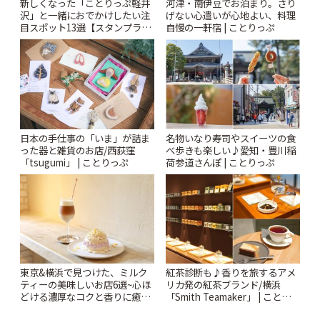
新しくなった「ことりっぷ軽井
河津・南伊豆でお泊まり。さり
沢」と一緒におでかけしたい注
げない心遣いが心地よい、料理
目スポット13選【スタンプラリ
自慢の一軒宿 | ことりっぷ
ー開催中】 | ことりっぷ
日本の手仕事の「いま」が詰ま
名物いなり寿司やスイーツの食
った器と雑貨のお店/西荻窪
べ歩きも楽しい♪愛知・豊川稲
「tsugumi」 | ことりっぷ
荷参道さんぽ | ことりっぷ
東京&横浜で見つけた、ミルク
紅茶診断も♪香りを旅するアメ
ティーの美味しいお店6選~心ほ
リカ発の紅茶ブランド/横浜
どける濃厚なコクと香りに癒や
「Smith Teamaker」 | ことりっ
されるティータイム~ | ことりっ
ぷ