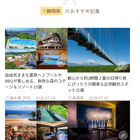
のおすすめ記事
静岡県
自由気ままな夏旅へ♪プールや
都心から約2時間♪夏の日帰り旅
BBQが楽しめる、爽快な森のコテ
にぴったりの関東＆近郊観光スポ
ージ＆リゾート15選
ット21選
栃木県
[PR]
2026.07.24
群馬県
2026.07.20