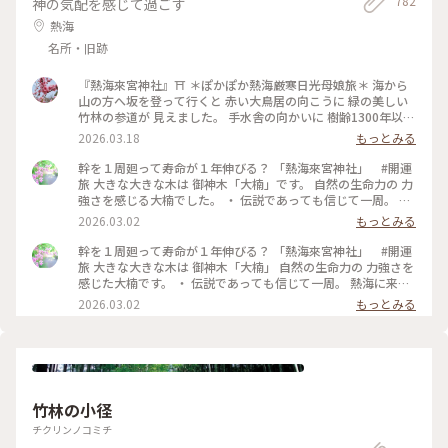
782
神の気配を感じて過ごす
しらえにオススメです。 #静岡 #ぬくもりの森 #癒し旅
熱海
名所・旧跡
『熱海來宮神社』⛩️ ＊ぽかぽか熱海厳寒日光母娘旅＊ 海から
山の方へ坂を登って行くと 赤い大鳥居の向こうに 緑の美しい
竹林の参道が 見えました。 手水舎の向かいに 樹齢1300年以上
という 第二大楠🌳 幹には落雷で空いた大穴がありますが 天高
2026.03.18
もっとみる
く聳え立ち生命力を感じます✨ 御本殿を拝み 奥へ進むとさら
に大きな御神木の 大楠が存在感を放っています🌳😆 樹齢2100
幹を１周廻って寿命が１年伸びる？ 「熱海來宮神社」 #開運
年越 幹周23.9mの大楠✨ 巨岩を抱き抱え根元は岩のように🪨
旅 大きな大きな木は 御神木「大楠」です。 自然の生命力の 力
不老長寿・無病息災の象徴として 生命力を放っていました✨
強さを感じる大楠でした。 ・ 伝説であっても信じて一周。 熱
境内は大楠を囲んで 茶寮などが設置され フォトスポットもた
海に来たら 訪れたいスポイトです。 ・ 今更また熱海旅のつづ
2026.03.02
もっとみる
くさん🤳 縁台が迫り出して 大楠を上から眺めることができま
き…でした。 #開運旅 #iPhone撮影 #ことりっぷと一緒 #熱
す。 かわいい狛犬さんにも 出会えました😊 熱海の観光の一大
海#熱海旅# #来宮神社#パワースポット
幹を１周廻って寿命が１年伸びる？ 「熱海來宮神社」 #開運
スポットなのも 納得です✨⛩️ ・ ・ #ちいさな列車旅 #ぽかぽ
旅 大きな大きな木は 御神木「大楠」 自然の生命力の 力強さを
か熱海厳寒日光母娘旅 #母娘旅 #ことりっぷ熱海 #途中下車 #
感じた大楠です。 ・ 伝説であっても信じて一周。 熱海に来た
開運旅 #來宮神社 #来宮神社 #神社 #大楠 #楠 #御神木 #パワー
ら 訪れたいスポイトです。 ・ 今更また熱海旅のつづき…失礼
2026.03.02
もっとみる
スポット #開運旅 #来宮 #熱海 #熱海市 #静岡 #静岡県
しました！ #開運旅 #ことりっぷと一緒 #パワースポット #来
宮神社#熱海#熱海旅 #iPhone撮影
竹林の小径
チクリンノコミチ