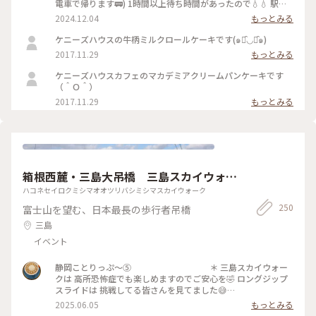
電車で帰ります🚃) 1時間以上待ち時間があったので💧💧 駅か
ら徒歩圏内で検索し🔍徒歩10分🚶‍♀️ ケニーズハウスカフェさん
2024.12.04
もっとみる
でお茶休憩☕️ …ですが、暖かかったので🌤️人気の ソフトクリ
ームを使ったサンデーを🍨🍦 連れはベリー&ベリー🫐🍓 私は
ケニーズハウスの牛柄ミルクロールケーキです(๑･̑◡･̑๑)
マカダミアナッツソルト🧂🥜 温泉で温まった身体に沁みる〜
2017.11.29
もっとみる
🤍 ちなみに駅からは坂道もありちょっと良い 運動にもなりま
す🏃‍♀️🏃🏻笑 #ことりっぷ伊豆#伊豆急行線 #伊豆高原駅#ケニー
ケニーズハウスカフェのマカデミアクリームパンケーキです
ズハウスカフェ #ソフトクリーム#サンデー#テラス席#暖炉 #
（＾Ｏ＾）
ベストトリップ2024 #スターバックスラスカ熱海店 #東海道線
2017.11.29
もっとみる
#相模湾
箱根西麓・三島大吊橋 三島スカイウォー
ク
ハコネセイロクミシマオオツリバシミシマスカイウォーク
250
富士山を望む、日本最長の歩行者吊橋
三島
イベント
静岡ことりっぷ〜⑤ ＊ 三島スカイウォー
クは 高所恐怖症でも楽しめますのでご安心を🤣 ロングジップ
スライドは 挑戦してる皆さんを見てました😅
＊ 橋を渡り切った先の『ふろっく-福時
2025.06.05
もっとみる
計-』で フクロウ🦉の柔らかな羽🪶に初めて触れました✨