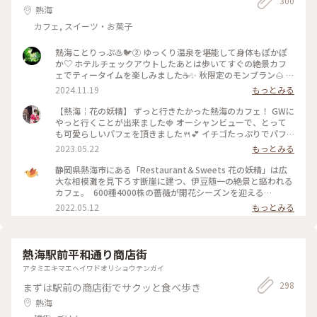
300
熱海
カフェ, スイーツ・お菓子
熱海ことりっぷ♨️🐦️② ゆっくり温泉を堪能して身体もぽかぽ
か♡ ホテルチェックアウトしたあとは歩いてすぐの絶景カフ
ェでティータイムを楽しみました☕✨ 秋限定のモンブラン🌰 テ
ィラミスとぶどうのパフェ🍇 和紅茶✨ほうじ茶🍵カモミールテ
2024.11.19
もっとみる
ィー❀ モンブランはまったりこっくり濃厚♡ 今だけの栗、ぶ
どう、柿で秋を感じました♡ お酒が使われた大人スイーツを
【熱海￤花の妖精】 ずっと行きたかった熱海のカフェ！ GWに
シェアしながらゆっくりお喋りする最高に贅沢な時間✨窓から
やっと行くことが出来ました🍓 オーシャンビューで、とって
の景色は。。山、岩山、海、地平線、熱海城、トンビが飛んで
も可愛らしいパフェを頂きました🍴💕 イチゴたっぷりでパフ
いて。。自然に囲まれた非日常感がハンパなく本当に最高な眺
ェも景色も贅沢な一時を過ごすことが出来ました☺️ #私のこと
2023.05.22
もっとみる
めでした🌿✨ #花の妖精 #絶景カフェ #眺めが最高 #地平線が見
りっぷ旅 #花の妖精
えるなんて #素敵 #ティータイム #パフェ #モンブラン #紅茶 #
静岡県熱海市にある「Restaurant＆Sweets 花の妖精」は広
ハーブティー #ゆっくり #のんびり #旅行のカフェは特別感 #
大な相模灘を見下ろす断崖に建つ、伊豆随一の絶景と謳われる
贅沢な時間 #景色が最高 #自然に囲まれて #熱海 #熱海ことり
カフェ。 ⁡ 600種4000株の薔薇が開花シーズンを迎える
っぷ
「ACAO FOREST」と連動して、5月14日(土)から各日10食限
2022.05.12
もっとみる
定で薔薇をモチーフとした期間限定のパフェが登場します。 薔
薇が華やかに咲く様子をりんごのコンポートで表現し、薔薇と
ヨーグルトのソルベで柔らかな芳香が楽しめますよ。 ⁡
●Restaurant＆Sweets花の妖精 住所：静岡県熱海市熱海
熱海駅前平和通り商店街
1993-65 定休日：火曜日、水曜日、他不定休 営業時間：10:00
アタミエキマエヘイワドオリショウテンガイ
～17:00（16:00L.O.)
298
まずは駅前の商店街でサクッと食べ歩き
熱海