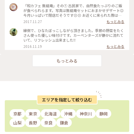
「和カフェ 無縫庵」その① 古民家で、自然食たっぷりのご飯
が食べられらます。写真は無縫庵セットにおまかせデザート😊
今月いっぱいで閉店だそうです😣😣 お近くに来られた際は、
ぜひお立ち寄りください😳 #ごはん#ランチ#cafe#古民家#カ
2017.11.27
もっとみる
フェ#浜松#無縫庵#オススメ
縁側で、ひなたぼっこしながら頂きました。季節の野菜をたく
さん使った優しい味付けです。カーペンターズが静かに流れて
いて、リフレッシュ出来ました‼
2016.11.19
もっとみる
もっとみる
エリアを指定して絞り込む
京都
東京
北海道
沖縄
神奈川
静岡
山梨
長野
奈良
鎌倉