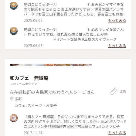
＊ #アートな景色 #三島スカイウォーク #
静岡ことりっぷ〜④ ＊ お天気がイマイチな
ふろっく福時計
ので観光もそこそこに お土産選びです😆✨ 伊豆の国パノラマ
パークでも富士山羊羹を買ったけど こちら、春吉富士もお目
当ての羊羹でした✨ ＊ #アートな景色 #三島
2025.06.05
もっとみる
スカイウォーク #春吉富士
静岡ことりっぷ〜③ ＊ 心のキレイな皆さん
✨ 見えていますね、晴れ渡る空と雄大な富士山が🤣
＊ #アートな景色 #三島スカイウォーク
2025.06.05
もっとみる
和カフェ 無縫庵
ワカフェムホウアン
238
存在感抜群の古民家で味わうヘルシーごはん
浜松
カフェ, スイーツ・お菓子
「和カフェ 無縫庵」その② いつまでもまったりできる、和室
の店内😳💕ちゃぶ台が、欲しくなりました😣✨ #cafe#カフェ#
ごはん#ランチ#無縫庵#古民家＃古民家カフェ#カメラ女子
2017.11.27
もっとみる