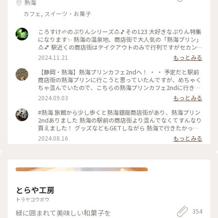
熱海
カフェ, スイーツ・お菓子
ころすけ🌱のぷりんシリーズ🍮🎵その123 大好きなぷりん特集
になります✨ 熱海の温泉地、商店街で大人気の「熱海プリン」
🍮💕 駅近くの商店街はテイクアウトのみで行列ですがセカン
ドカフェは空いていてイートインできます✨桶がテーブル代わ
2024.11.21
もっとみる
りでトレードマークのカバのクッキー飾り付け🤍カバが生クリ
ームに埋もれぎみです🤭笑w それにしてもどうしてカバなの
【静岡・熱海】熱海プリンカフェ2ndへ！ ・ ・ 予定だと駅前
でしょう😂 #熱海プリン #めちゃ人気 #まだバズり中 #カバ #
商店街の熱海プリンに行こうと思っていたんですが、めちゃく
温泉地 #セカンド空いてておすすめ #旅先のぷりん最高すぎる
ちゃ混んでいたので、こちらの熱海プリンカフェ2ndに行きま
#プリン #熱海 #熱海ことりっぷ #ぷりんシリーズ
した🍮 ・ まず店内が可愛い🩷雑貨が売っていたり、狭いです
2024.09.03
もっとみる
がイートインスペースもあって、壁のイラストがカバや温泉イ
メージで可愛かったです。 ・ 念願の熱海プリンはテイクアウ
#熱海 旅館から少し歩くと熱海銀座商店街があり、熱海プリン
トで注文して、店内ではプリンソフトをいただきました。 ソフ
2ndありました 熱海の駅前の商店街より混んでなくてすんなり
トクリーム部分に乗ってるキャラメルかな？食感があってよか
買えました！ グッズなどもGETしながら 熱海で行きたかった
ったです。下の部分がプリンになっていて、甘くてとっても美
美術館、熱海プリン しかし熱海も相当暑いです
2024.08.16
もっとみる
味しかったです😋 ・ ・ #熱海プリン #熱海プリンカフェ #熱海
周辺 #熱海銀座 #熱海カフェ #静岡カフェ #熱海観光スポット
とらや工房
トラヤコウボウ
354
緑に囲まれて美味しい和菓子を