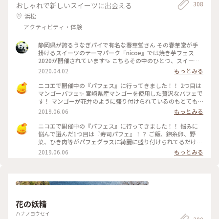
308
おしゃれで新しいスイーツに出会える
浜松
アクティビティ・体験
静岡県が誇るうなぎパイで有名な春華堂さん その春華堂が手
掛けるスイーツのテーマパーク『nicoe』では焼き芋フェス
2020が開催されています🍠 こちらその中のひとつ、スイート
ポテトドルチェ 名前がすでに美味しそう🤤 焼き芋の中にラム
2020.04.02
もっとみる
酒をきかせたお芋ペースト、その暖かい川越シルクスイートの
上に冷たいバニラアイス、仕上げにはちみつを上からたっぷり
ニコエで開催中の『パフェス』に行ってきました！！ 2つ目は
😍😍😍 こんなん美味しくないわけがないっ‼️ もちろん美味し
マンゴーパフェ✨ 宮崎県産マンゴーを使用した贅沢なパフェで
くいただきました😋 こちらは店内イートインで食べられるも
す！ マンゴーが花弁のように盛り付けられているのもとても
のですがそれ以外にさつまいも入りのチキンカレーや焼き芋の
ときめきます♡ 味は安定の美味しさです！！とろとろで甘い
2019.06.06
もっとみる
ポタージュ、お持ち帰りができる焼きいモンブランやいもあわ
マンゴーとあっさりシャーベットがとてもバランス良いで
団子、時間で焼きあがる超蜜焼き芋などがありました🤔 それ
す！！ #わたしの街 #浜松 #ニコエ #パフェ
ニコエで開催中の『パフェス』に行ってきました！！ 悩みに
以外にもまだラインナップはありましたよ～☝️ 焼き芋フェス
悩んで選んだ1つ目は『寿司パフェ』！？ ご飯、錦糸卵、野
2020は4/5日曜日まで❗ ※コロナ問題で中々出掛けるのも大変
菜、ひき肉等がパフェグラスに綺麗に盛り付けられてるだけで
な時期ですが、入り口ではアルコールのスプレーなどが置いて
はありません！！ なんと、上にわさびアイスが乗ってます(ﾟ
2019.06.06
もっとみる
ありました 店内などは密閉密集空間なのでサッと買って帰っ
∀ﾟ) 爽やかな辛味とクリーミーな甘さのアイスが具材と合わさ
てきたり、外のテラス席を使ったり私はしてきました 都市部
ると、これがとっても美味しいんです✨ 名前のインパクトで注
では自粛が求められてはいますが、地域や場所など自分で考え
文しましたが、大当たりでした♡ #わたしの街 #浜松 #ニコ
自分で出来る予防でいいかと思っています もちろんこの先の
エ #パフェ
ことはわかりませんが…😅 #甘いものは正義#焼き芋#お芋#春
華堂#浜松#ことりっぷ静岡
花の妖精
ハナノヨウセイ