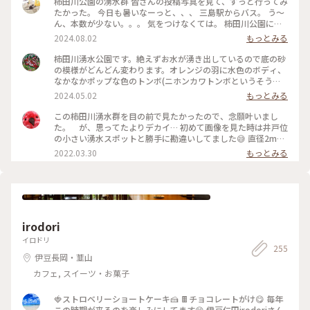
柿田川公園の湧水群 皆さんの投稿写真を見て、ずっと行ってみ
たかった。 今日も暑いなーっと、、、 三島駅からバス。 う～
ん、本数が少ない。。。 気をつけなくては。 柿田川公園に到
着。 入り口に、道順を示す看板がある。 なんて親切！ 広場の
2024.08.02
もっとみる
賑やかな子供達の声を背中に、道順通り、鬱蒼と茂る木々の小
道を歩いていくと、、、美しい湧水。。。 皆さんの写真の通
柿田川湧水公園です。絶えずお水が湧き出しているので底の砂
り！ しかも！ はぁぁ〜、なんて涼しいの？！ 途中で貴船神
の模様がどんどん変わります。オレンジの羽に水色のボディ、
社にご挨拶。 『お邪魔しております。綺麗なお水をありがとう
なかなかポップな色のトンボ(ニホンカワトンボというそうで
ございます。』 湧水の小路に、たくさんのベンチが設置してあ
す)にも会えました。#静岡県#柿田川湧水公園
2024.05.02
もっとみる
るのも嬉しい。 みしまコロッケとお水でランチ。 湧水の小路
のを抜けると、ゆったりと流れる柿田川。 みしまの町は、綺
この柿田川湧水群を目の前で見たかったので、念願叶いまし
麗な水が至る所に流れる、素敵な町でした。
た。 が、思ってたよりデカイ… 初めて画像を見た時は井戸位
の小さい湧水スポットと勝手に勘違いしてました😅 直径2mは
ありそうでした。陽が射し込むと青くみえます。 #ヒーリング
2022.03.30
もっとみる
旅 #三島 #柿田川湧水公園
irodori
イロドリ
255
伊豆長岡・韮山
カフェ, スイーツ・お菓子
🍓ストロベリーショートケーキ🍰 🍫チョコレートがけ😋 毎年
この時期が来るのを楽しみにしてます😊 伊豆仁田irodoriさん