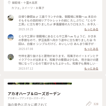
御殿場・十里木高原
カフェ, スイーツ・お菓子
日帰り静岡🍵🌿 三島でランチの後、御殿場に移動〜🚗 本日の
そもそもの目的地💡アウトレットの前に 久しぶりに「とらや
工房」に立ち寄りました🌿 茅葺屋根の入り口を入り、お手入
れされた 林の中を抜けたら…🌲🌳🌲🌳 変わらぬ佇まいの工房
2025.10.25
もっとみる
にホッとします☺️ 栗餅とお茶を頂きました🌰🍵美味しい〜😋
その後アウトレットでお買い物を楽しみ😊 途中、休憩ではサ
とらや工房🐯 御殿場にあるとらや工房へ🚗 ちょうど、かき氷
ングラムでお茶タイム🥤 夜ごはんは混む前の早めの時間に 沼
の季節なので、伊豆高原へ向かう道中に立ち寄りました😁 今
津魚がし寿司さんで地のものメインの 美味しいお寿司🍣🍣頂
回は、白蜜🍧 シンプルだけど、おいしい😍 あんまり餡子が得
きました(๑>◡<๑) 美味しい静岡、満喫の大満足日帰り旅です
意ではない私でも、とらやの餡子はおいしいです✨ #静岡県#
2025.07.08
もっとみる
✨✨ #ことりっぷと一緒 #ことりっぷ静岡 #秋の装い #とらや工
かき氷 #カフェ
房#栗餅 #御殿場プレミアムアウトレット #サングラム #静岡茶
竹林を通り抜けると建物があります。 和菓子のイートインとテ
#沼津魚がし寿司 #回転寿司
イクアウトが出来ます。和菓子の種類は少なめ。 吹き抜けの建
物になっているので風がきもちよかった。和菓子も美味しいで
す。
2023.07.12
もっとみる
アカオハーブ＆ローズガーデン
アカオハーブアンドローズガーデン
328
海の景色と花々に癒されて