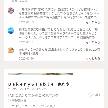
雑貨, ごはん
「熱海駅前平和通り名店街」 初熱海です😊 まずは昭和レトロ
な商店街で 桜井商店のふかしたての 温泉まんじゅうを😍 ＊＊
＊＊ 突然ですが 娘が有休消化で日光へ行きたいと 先週末から
3泊４日で 熱海〜日光へ母娘旅でした😆 当初那須高原も行こう
2026.03.13
もっとみる
ねとルンルンが 北関東の寒さを知らず！ 3月いっぱいスノータ
イヤ🛞💦 那須高原はスキー⛷️❄️ いろは坂は凍結✨ 日曜日からま
熱海温泉商店街を街ブラしてたらよく見るこのおじさん 「熱
た厳寒😂 季節外れの那須高原は諦めて 1日目は熱海で途中下
海あつおくん」って言う公式キャラクターで見た目はおじさ
車することに 熱海はこの日18℃☀️ 翌日の日光は最低気温氷点
ん、心は乙女。おじさまの妖精なんだってー🤭 商店街にめっ
下の 真冬🤣 なんとか日光へは行こうと ぽかぽか陽気の熱海か
ちゃいるから気になっちゃったw そんなあつおくんの温泉まん
2025.02.11
もっとみる
ら 真冬の日光へのアップダウン旅の スタートです😆 ♨️ ふかし
じゅうは、蒸したてほかほか黒糖まんじゅう。美味しかった😋
たての温泉まんじゅうは こし餡と黒糖生地の粒あん アッツア
後ろから消毒スプレーが出てるからちょんまげみたいな姿にな
かわゆいな…きみたち 温泉まんじゅうにほっこり #あったか時
ツふかふかでした😍 商店街には美味しそうなお店が たくさん
ってしまった🤣 そこからちょっと足を伸ばしてお散歩♪ 地図
間 #静岡 #熱海
💕 お昼ご飯を求めて路地裏散策へ♪ 行きの新幹線から タイミ
で見ると桜並木まで徒歩で20分ほどとしか書いてなかったの
2022.01.30
もっとみる
ングよく雲の切れた 富士山も綺麗に見えて 幸先のいいスター
で、平地を歩くのかと思ったら、海に向けてずっと下り坂！
トになりましたが どうなる真冬の日光⁉️ 2026.3.7 ・ ・ #ちい
しかもなかなかの下り坂！道も狭いので散歩と言うより良いウ
さな列車旅 #電車旅 #途中下車 #ぽかぽか熱海厳寒日光母娘旅
ォーキングになりました😅 川沿いに近づくとほぼ満開の桜並
#母娘旅 #ことりっぷ熱海 #熱海駅前平和通り名店街 #商店街 #
木が凄い綺麗にお出迎え🌸 日曜だからか結構な観光客で賑わ
レトロ #レトロ商店街 #昭和レトロな商店街 #桜井商店温泉ま
っててびっくり！周辺にもお店がいっばいあったので、こっち
んじゅう店 #温泉まんじゅう #まんじゅう #饅頭 #名物 #ご当地
でも休憩や街ブラも楽しそうでした♪ 帰り道の上り坂は大変
グルメ #食べ歩き #旅のごはん #富士山 #熱海駅 #熱海 #熱海市
Ｂａｋｅｒｙ＆Ｔａｂｌｅ 東府や
だったので、バスで熱海駅まで帰って来ちゃった😂 #熱海温泉
#静岡県 #静岡
#熱海旅行 #熱海スイーツ #ことりっぷ静岡
ベーカリーアンドテーブルトウフヤ
296
足湯に浸かりながら自家製パンを
天城湯ヶ島
ごはん, カフェ, スイーツ・お菓子