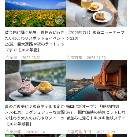
黄金色に輝く絶景。夏休みに行き
【2026年7月】東京ニューオープ
たいひまわりスポット＆イベント
ン23選
15選。巨大迷路や夜のライトアッ
プまで【2026年夏】
全国
2026.08.01
東京都
2026.07.30
夏のご褒美に♪東京ホテル限定か
福岡に新オープン「BEB5門司
き氷41選。ラグジュアリーな空間
港」。関門海峡の絶景とレトロな
で味わう大人のひんやりスイーツ
街並みに浸るトキメキ海峡ステイ
【2026年最新】
東京都
2026.08.04
福岡県
[PR]
2026.07.29