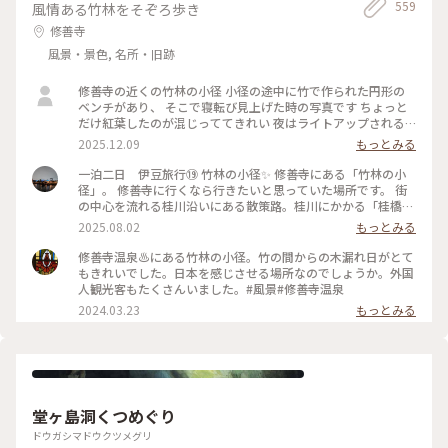
559
風情ある竹林をそぞろ歩き
修善寺
風景・景色, 名所・旧跡
修善寺の近くの竹林の小径 小径の途中に竹で作られた円形の
ベンチがあり、 そこで寝転び見上げた時の写真です ちょっと
だけ紅葉したのが混じっててきれい 夜はライトアップされる
らしいよ 絶対すてきだわ #竹林の小径 #はじめての投稿
2025.12.09
もっとみる
一泊二日 伊豆旅行⑲ 竹林の小径✨️ 修善寺にある「竹林の小
径」。 修善寺に行くなら行きたいと思っていた場所です。 街
の中心を流れる桂川沿いにある散策路。桂川にかかる「桂橋」
から「楓橋」にかけて、300mほどの遊歩道が続いています。
2025.08.02
もっとみる
自然風景を満喫することができる「竹林の小径」✨️ 石畳の通路
を進んで行くと、中央部に竹製の大きな円形ベンチもあります
修善寺温泉♨️にある竹林の小径。竹の間からの木漏れ日がとて
💡 誰もいなくて貸切状態😆 素敵な竹林の小径を満喫してきま
もきれいでした。日本を感じさせる場所なのでしょうか。外国
した✨️ 2025.7.9 #竹林の小径 #ゆるり夏時間
人観光客もたくさんいました。#風景#修善寺温泉
2024.03.23
もっとみる
堂ヶ島洞くつめぐり
ドウガシマドウクツメグリ