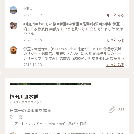
#伊豆
2026.07.22
もっとみる
#東府や#わたしの旅 #伊豆#中伊豆 #足湯#贅沢#修禅寺 伊豆二
泊三日家族旅行 素敵なカフェを見つけて 立ち寄りました 東府
やさん
2020.08.15
もっとみる
伊豆は修善寺の【Bakery&Table 東府や】です🌱 修善寺天城
のリゾート温泉宿、東府やさんの中にある 足湯テラスのベー
カリーカフェです☕️ 目の前の山の緑や、紅葉を楽しみながら、
吉奈温泉の足湯に浸かって、 美味しいパンをいただけます🥐🥪
2019.11.03
もっとみる
足湯ベーカリーカフェはもちろん、 大正時代を感じられるレ
トロな喫茶の大正館など、 広い敷地内に、色んな施設があって
お散歩しながらいろいろ楽しめます✨ ベーカリーのパンは、季
節によってメニューが変わったり、美味しいパンがたくさんあ
ります🥐☕️✨ #伊豆 #Bakery&Table東府や #天城 #足湯 #パン
#カフェ #紅葉 #温泉 #リゾート宿 #東府や #秋の色彩 #老舗旅
柿田川湧水群
館 #静岡 #ドライブ
カキタガワユウスイグン
269
日本一の湧水量を誇る
三島
アート・カルチャー, 風景・景色, 名所・旧跡