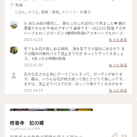
熱海
ごはん, カフェ, 風景・景色, スイーツ・お菓子
🌸 あたみ桜が開花し、 春もじわじわ近付いて来ました❤ 朝の
薄曇りからの 午後のアオゾラ 最幸です✨ 2022.02 熱海 アカオ
ハーブ＆ローズガーデン #静岡#熱海#アカオハーブ＆ローズガ
ーデン#あたみ桜#海#空#絶景
2022.02.05
もっとみる
冬でもお花が楽しめる場所。 海を見下ろす高台にあるので ま
ずは園内の無料バスで頂上まで行き ゆっくり下ってきましょ
う。 #あったか時間#熱海
2022.01.09
もっとみる
広大な広さの土地にテーマごとにそって、ガーデンがありま
す。春は、いろんな花が咲き誇って色とりどりで楽しいです。
まずは、頂上までバスで行き、ゆっくり降りてくるのがおすす
めです。 #花を愉しむ #ガーデン #熱海 #フォトコン #コ
2021.04.19
もっとみる
ンテスト
修善寺 虹の郷
シュゼンジニジノサト
318
四季折々の景色で表情を変える富士山