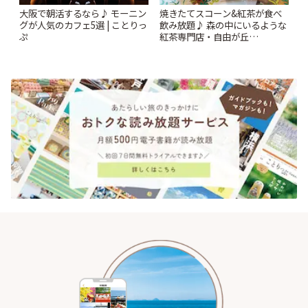
大阪で朝活するなら♪ モーニン
焼きたてスコーン&紅茶が食べ
グが人気のカフェ5選 | ことりっ
飲み放題♪ 森の中にいるような
ぷ
紅茶専門店・自由が丘
「YOTSUBA TEA」でのんびり
時間 | ことりっぷ