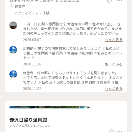
修善寺
アクティビティ・体験
一泊二日 山梨〜静岡旅行⑫ 修善寺虹の郷✨️ 色々寄り道してき
ましたが、富士芝桜まつりの為に早目に出てきたので、まだま
だ宿のチェックインまで時間が少しあり、近かったので行って
みました💡 修善寺虹の郷にはイギリス村、カナダ村、インデ
2026.05.04
もっとみる
ィアン砦、フェアリーガーデン、日本庭園、伊豆の村、匠の村
などのエリアがあります。 なかなかの広さでかなり歩きます
幻想的✨ 寒いので防寒対策して楽しみましょう♪ ♯私のカメ
が、季節によって、お花も色々楽しめるようです。 シャクナゲ
ラ越しの世界観 ♯静岡県 ♯修善寺 ♯虹の郷 ♯もみじのライト
が見頃でキレイでした✨️✨️ #修善寺虹の郷 2026.4.15
アップ
2020.11.28
もっとみる
修善寺 虹の郷にてもみじのライトアップを見てきました。
とても広い園内で撮影スポットもたくさんあります。 オススメ
ですよ♪ ♯私のカメラ越しの世界観 ♯静岡県 ♯修善寺 ♯虹の
郷 ♯もみじのライトアップ ♯小さな秋
2020.11.27
もっとみる
赤沢日帰り温泉館
アカザワヒガエリオンセンカン