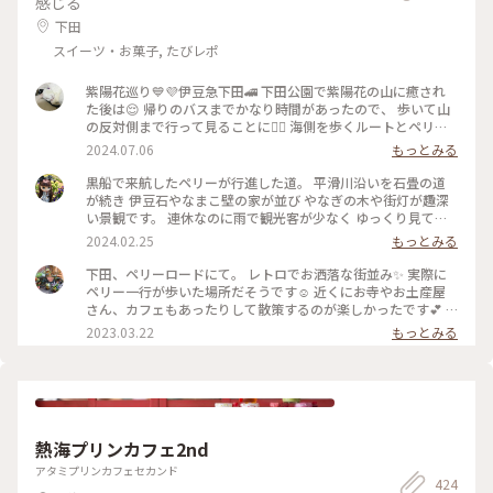
感じる
下田
スイーツ・お菓子, たびレポ
紫陽花巡り💙💜伊豆急下田🚄 下田公園で紫陽花の山に癒され
た後は😌 帰りのバスまでかなり時間があったので、 歩いて山
の反対側まで行って見ることに🚶‍♀️ 海側を歩くルートとペリー
ロードを通るルート、 行き方は二通り✌🏻ペリーロードを歩く
2024.07.06
もっとみる
事に♪ その昔、来日したペリーが了仙寺まで歩いた道🌿 この
日はお休みのお店が多く、サクッと通った だけでしたが😅柳
黒船で来航したペリーが行進した道。 平滑川沿いを石畳の道
並木に風情ある建物、今度は もう少しゆっくり来てみたいで
が続き 伊豆石やなまこ壁の家が並び やなぎの木や街灯が趣深
す🥰 ペリーロードを抜けるとトンネルが見えて 来ました❣️トン
い景観です。 連休なのに雨で観光客が少なく ゆっくり見てま
ネルの向こうは…海かなぁ💙 #電車旅 #相模湾 #伊豆急下田 #
われました。 #冬の旅#下田#ペリーロード
2024.02.25
もっとみる
紫陽花巡り #ことりっぷ下田 #特急踊り子 #ペリーロード#下田
公園
下田、ペリーロードにて。 レトロでお洒落な街並み✨ 実際に
ペリー一行が歩いた場所だそうです☺️ 近くにお寺やお土産屋
さん、カフェもあったりして散策するのが楽しかったです💕 #
私のことりっぷ旅 #レトロな街 #Myことりっぷ
2023.03.22
もっとみる
熱海プリンカフェ2nd
アタミプリンカフェセカンド
424