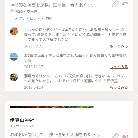
477
神秘的な洞窟を探検。堂ヶ島「青の洞くつ」
松崎・堂ヶ島
アクティビティ・体験
いつかの伊豆旅シリーズ🌊その1 伊豆にある堂ヶ島クルーズに
乗って､島巡りをしました！ とにかく海が綺麗…！！天気も良
くて乗って大正解でした😊
2025.02.21
もっとみる
3度目の正直？やっと乗れました🛳✨✨ お天気良くて気持ちい
い😆
2019.11.17
もっとみる
洞窟めぐりクルーズは、お天気の良い日に行きたい。このブル
ーが見たいから。 ＃おでかけ日和 #洞窟めぐり ＃西伊豆
2019.04.14
もっとみる
伊豆山神社
イズサンジンジャ
源頼朝が信仰した、強い運気と人脈をもたらし
464