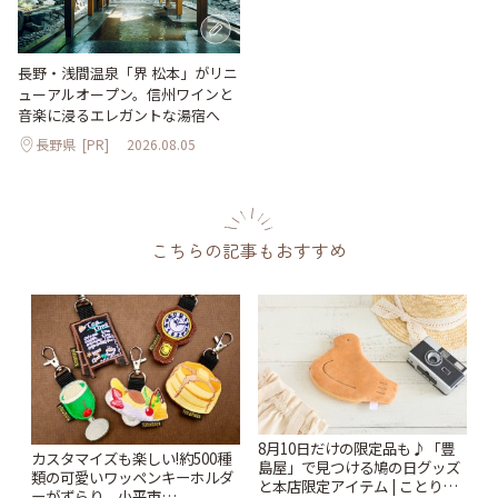
長野・浅間温泉「界 松本」がリニ
ューアルオープン。信州ワインと
音楽に浸るエレガントな湯宿へ
長野県
[PR]
2026.08.05
こちらの記事もおすすめ
8月10日だけの限定品も♪「豊
カスタマイズも楽しい!約500種
島屋」で見つける鳩の日グッズ
類の可愛いワッペンキーホルダ
と本店限定アイテム | ことりっ
ーがずらり。小平市