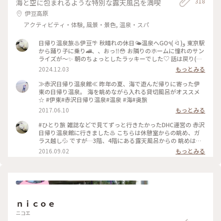
318
海と空に包まれるような特別な露天風呂を満喫
伊豆高原
アクティビティ・体験, 風景・景色, 温泉・スパ
日帰り温泉旅♨️伊豆🌴 秋晴れの休日🌤️温泉へGO٩( ᐛ )و 東京駅
から踊り子に乗り🚄、、おっ‼️😳 お隣りのホームに憧れのサン
ライズが〜✨ 朝のちょっとしたラッキーでした♡ 話は戻り(笑)
踊り子号で伊豆高原駅へ🚉 そして赤沢日帰り温泉館に♨️ ここ
2024.12.03
もっとみる
は私のひとり旅初めての場所😊 当時も日帰りでしたが、とて
も楽しかったので その後旅にハマってしまいました😂 絶景の
≫赤沢日帰り温泉館≪ 昨年の夏、海で遊んだ帰りに寄った伊
インフィニティ露天でキラキラの海を 眺めながら思い出に浸
東の日帰り温泉。 海を眺めながら入れる貸切風呂がオススメ
っていました😌♨️ お風呂はもちろん📷✖️なので、写真はロビー
☆ #伊東#赤沢日帰り温泉#温泉 #海#奥旅
からの相模湾です🌊🛥️ ここの温泉はお湯👍眺め👍清潔感👍駅
2017.06.10
もっとみる
から 送迎バスあり🚌でなかなか良いですょ💯 #秋の彩り #ベス
トトリップ2024 #赤沢日帰り温泉館#DHC#赤沢温泉 #伊豆高原
#ひとり旅 雑誌などで見てずっと行きたかったDHC運営の 赤沢
駅#特急踊り子#シャトルバス #食事処#ランチ#駿河湾#インフ
日帰り温泉館に行きました♨️ こちらは休憩室からの眺め、ガ
ィニティ風呂 #露天風呂#絶景#サンライズ瀬戸出雲#東京駅 #
ラス越し💦 ですが…3階、4階にある露天風呂からの 眺めは絶
ことりっぷ伊豆
景の一言❗️ 伊豆の海が水平線まで見渡せます😆 上野東京ライン
2016.09.02
もっとみる
のお陰で熱海まで行けて、 その先の伊豆半島まで日帰りひとり
旅が 出来る世の中に感謝です (笑)
ｎｉｃｏｅ
ニコエ