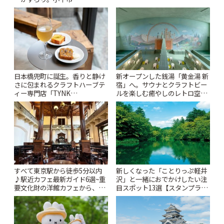
ぷ
「Kimamaya T&K」 | ことりっ
ぷ
日本橋兜町に誕生。香りと静け
新オープンした銭湯「黄金湯 新
さに包まれるクラフトハーブテ
宿」へ。サウナとクラフトビー
ィー専門店「TYNK
ルを楽しむ癒やしのレトロ空間
Kabutocho」 | ことりっぷ
| ことりっぷ
すべて東京駅から徒歩5分以内
新しくなった「ことりっぷ軽井
♪駅近カフェ最新ガイド6選~重
沢」と一緒におでかけしたい注
要文化財の洋館カフェから、改
目スポット13選【スタンプラリ
札すぐのレトロ喫茶まで~ | こと
ー開催中】 | ことりっぷ
りっぷ