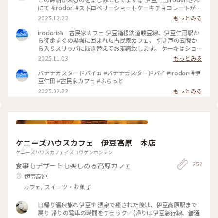
にて #irodori #ストロベリーショートケーキチョコレートがけ
#ストロベリーショートケーキ #伊豆仁田 #スィーツ #jun_flat
2025.12.23
もっとみる
irodori🍰 古民家カフェ 伊豆箱根鉄道駿豆線、伊豆仁田駅か
ら徒歩すぐの黒塀に囲まれた古民家カフェ。 引き戸の玄関か
ら入りスリッパに履き替えてお邪魔致します。 ケーキはショー
ウインドーから選べます 僕が開店時間10時行くのは、食べた
2025.11.03
もっとみる
いケーキが手作りのため売り切れる事も多いので。 #irodori #
伊豆仁田駅 #伊豆箱根鉄道 #古民家カフェ #スィーツ #jun_flat
バナナカスタードパイ🍌 #バナナカスタードパイ #irodori #伊
豆仁田 #古民家カフェ #ふらっと
2025.02.22
もっとみる
ケニーズハウスカフェ 伊豆高原 本店
ケニーズハウスカフェイズコウゲンホンテン
252
食事もデザートも楽しめる高原カフェ
伊豆高原
カフェ, スイーツ・お菓子
日帰り温泉旅♨️伊豆🌴 温泉で癒された後は、伊豆高原駅まで
戻り 帰りの電車の時間をチェック✅ (帰りは伊豆急行線、普通