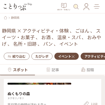
ガイド・マガジン
静岡県
静岡県
×
アクティビティ・体験
、
ごはん
、
ス
イーツ・お菓子
、
お酒
、
温泉・スパ
、
おみや
げ
、
名所・旧跡
、
パン
、
イベント
絞り込む
たびレポ
イベント
アクティビテ
スポット
記事
投稿
ぬくもりの森
ヌクモリノモリ
1168
非日常の時間が流れる森へ