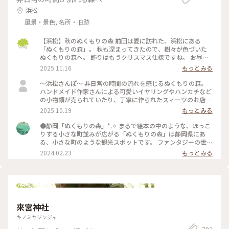
浜松
風景・景色, 名所・旧跡
【浜松】秋のぬくもりの森 前回は夏に訪れた、浜松にある
「ぬくもりの森」。 秋も深まってきたので、樹々が色づいた
ぬくもりの森へ。 飾りはもうクリスマス仕様ですね。 お昼ご
飯の代わりに、「森のスモーキーターキーレッグ」をいただき
2025.11.16
もっとみる
ました。 ジューシーで、ちょっとスモーキーで、とても美味
しい。 ちょっと食べにくいけどw これひとつで結構お腹いっ
〜浜松さんぽ〜 非日常の時間の流れを感じるぬくもりの森。
ぱいになります。 次はもう少し食べやすそうな「骨付きソーセ
ハンドメイド作家さんによる可愛いイヤリングやハンカチなど
ージ」を試してみよう。 デザートにジェラート。 今回は地元
の小物類が売られていたり、丁寧に作られたスィーツのお店が
の三日日（みっかび）みかん味をチョイス。 こちらも安心の
数軒並ぶ可愛い森でした。 一番行きたかった森のチーズケー
2025.10.19
もっとみる
ちょうど良い美味しさ。
キやさんにて、森のピクニックセットを注文。 パイやクロワッ
サンなどのパンを1つ コンソメやコーンスープなどから1つ ボ
●静岡「ぬくもりの森」*⁠.⁠✧ まるで絵本の中のような、ほっこ
トルチーズケーキを1つ のセットです。 どれもしっかりした味
りする小さな町並みが広がる「ぬくもりの森」は静岡県にあ
で、だけどしつこくはなく大満足です。 浜松市の「シン・ハマ
る、小さな町のような観光スポットです。 ファンタジーの世界
マツ計画」の1つ浜松市役所に設置されたエヴァンゲリオン初
からそのまま出てきたようなレストランや雑貨屋さん、カフェ
2024.02.23
もっとみる
号機立像を見に行きました。 天竜エリアが「シン・エヴァン
に癒やされるのはもちろん、この町にはいろいろな所に楽しめ
ゲリオン劇場版」に登場する「第3村」のモデルの1つトなり注
る仕掛けが隠れています。足元にひっそりある扉の中にウサギ
目を集めていました。 浜松市役所（浜松市中央区元城町103-2
のぬいぐるみが寝ていたり、手すりにハートがあったりと、見
本館1階） 令和8年1月25日まで 平日8時半〜17時15 分 土日
つけたら子供も大人も顔がほころぶような隠し要素があり、私
祝10時〜16時 とホームページには記載されています。 #私の
も見つけては年甲斐もなくはしゃいでいました。 ファンタジ
ことりっぷ旅
ーなかわいい空間がお好きであれば、是非足を運んでみてくだ
來宮神社
さい*⁠.⁠✧ なお、周辺の観光地として、車で30分ほどの所にステ
ーキ屋「さわやか」があります。お肉がとてもやわらかく絶品
キノミヤジンジャ
で、噂に違わぬ味でした。ぬくもりの森で癒やされた後の腹ご