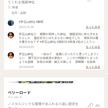
てくれる強運神社
熱海
名所・旧跡
#伊豆山神社 #静岡
2024.10.20
もっとみる
伊豆山神社② 頼朝が崇拝した神社 戦国武将に安らぎをも
たらした 歴史好きにはたまらない神社でした 御朱印は書
き置きのみです #伊豆山神社 #御朱印 #熱海 #私のことりっぷ
旅 #春色さがし
2024.04.09
もっとみる
伊豆山神社 一目みて 逢瀬にぴったりと思ってしまうく
らい 眼下広がる相模湾の景色と ここだけ時間がとまった
ような空間 朱色の本殿・細工の美しさ 源頼朝・北条政子
の姿が自然と浮かんできます 鳥居からの180段の階段は
2024.04.09
もっとみる
男坂と言われてるそうでまさに 心臓破りの丘ならぬ階段で
した💦 #伊豆山神社 #熱海 #私のことりっぷ旅
ペリーロード
ペリーロード
ノスタルジックな風情があふれる小道に歴史を
461