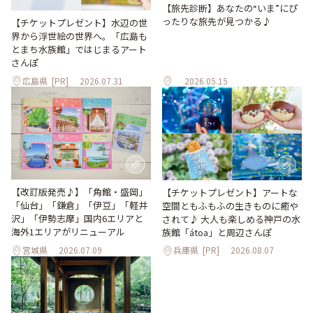
【旅先診断】あなたの“いま”にぴ
ったりな旅先が見つかる♪
【チケットプレゼント】水辺の世
界から浮世絵の世界へ。「広島も
とまち水族館」ではじまるアート
さんぽ
広島県
[PR]
2026.07.31
2026.05.15
【改訂版発売♪】「角館・盛岡」
【チケットプレゼント】アートな
「仙台」「鎌倉」「伊豆」「軽井
空間ともふもふの生きものに癒や
沢」「伊勢志摩」国内6エリアと
されて♪ 大人も楽しめる神戸の水
海外1エリアがリニューアル
族館「átoa」と周辺さんぽ
宮城県
2026.07.09
兵庫県
[PR]
2026.08.07