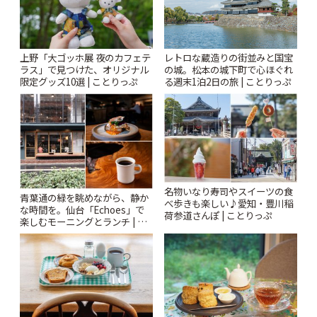
上野「大ゴッホ展 夜のカフェテ
レトロな蔵造りの街並みと国宝
ラス」で見つけた、オリジナル
の城。松本の城下町で心ほぐれ
限定グッズ10選 | ことりっぷ
る週末1泊2日の旅 | ことりっぷ
名物いなり寿司やスイーツの食
青葉通の緑を眺めながら、静か
べ歩きも楽しい♪愛知・豊川稲
な時間を。仙台「Echoes」で
荷参道さんぽ | ことりっぷ
楽しむモーニングとランチ | こ
とりっぷ