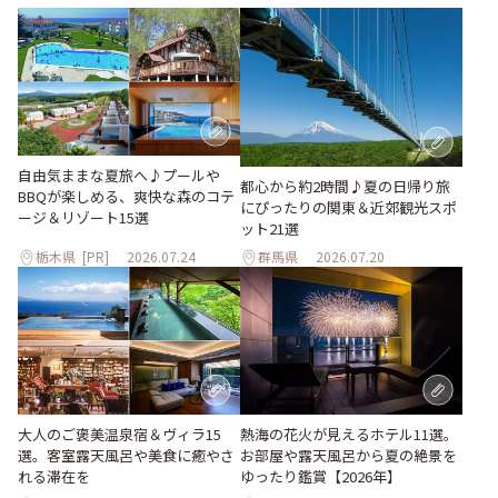
自由気ままな夏旅へ♪プールや
都心から約2時間♪夏の日帰り旅
BBQが楽しめる、爽快な森のコテ
にぴったりの関東＆近郊観光スポ
ージ＆リゾート15選
ット21選
栃木県
[PR]
2026.07.24
群馬県
2026.07.20
大人のご褒美温泉宿＆ヴィラ15
熱海の花火が見えるホテル11選。
選。客室露天風呂や美食に癒やさ
お部屋や露天風呂から夏の絶景を
れる滞在を
ゆったり鑑賞【2026年】