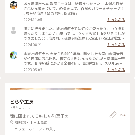
城ヶ崎海岸へ🌊 散策コースは、結構きつかった！ 木漏れ日が
きれいな道を歩いて、絶景を見て、自然のパワーをチャージ！
#城ヶ崎海岸 #景色 #旅 #秋 #旅行
2024.11.05
もっとみる
伊豆に行きました。城ヶ崎海岸では灯台に登ったり、つり橋を
渡ったりしました🎵小室山では、うっすら富士山を見ることが
できました😊 #海岸#伊豆#城ヶ崎海岸#大室山#小室山#橋立#
つり橋#静岡#ことりっぷ旅2024
2024.08.21
もっとみる
＊城ヶ崎海岸＊ 今から約4000年前、噴火した大室山の溶岩流
が相模湾に流れ込み、複雑な地形となったのが城ヶ崎海岸一帯
です。 断崖絶壁にかかる全長48m、高さ約23m、スリル満点
の「門脇吊り橋」。 以前行った時よりは怖くなかったけれど、
2023.05.03
もっとみる
やはり海を見下ろすと足がすくみ、ぞわぞわします。 それでも
景色は素晴らしく、伊豆の青い海がとても綺麗でした✨ ログハ
ウス風の城ヶ崎海岸駅から、行きはお花いっぱいのお庭が素敵
な住宅街を散策し、帰りは遊歩道を抜け、城ヶ崎オレンジ村の
方を通り駅まで歩きました。 途中台湾リスを林の中に発見🐿
リス目掛けてシャッターを押し、写真を拡大したら、ちゃんと
とらや工房
こっち見ててくれて笑っちゃいました☺️ でもこの台湾リス、
木をかじって枯らしてしまったり、電線をかじって停電になっ
トラヤコウボウ
たりと地元では問題になっている様です。 #私のことりっぷ旅
354
緑に囲まれて美味しい和菓子を
#ことりっぷ静岡 #伊豆 #城ヶ崎海岸#門脇吊り橋#台湾リス
御殿場・十里木高原
カフェ, スイーツ・お菓子