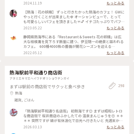
ィラミスとぶどうのパフェ🍇 和紅茶✨ほうじ茶🍵カモミールテ
2024.11.19
もっとみる
ィー❀ モンブランはまったりこっくり濃厚♡ 今だけの栗、ぶ
どう、柿で秋を感じました♡ お酒が使われた大人スイーツを
【熱海￤花の妖精】 ずっと行きたかった熱海のカフェ！ GWに
シェアしながらゆっくりお喋りする最高に贅沢な時間✨窓から
やっと行くことが出来ました🍓 オーシャンビューで、とって
の景色は。。山、岩山、海、地平線、熱海城、トンビが飛んで
も可愛らしいパフェを頂きました🍴💕 イチゴたっぷりでパフ
いて。。自然に囲まれた非日常感がハンパなく本当に最高な眺
ェも景色も贅沢な一時を過ごすことが出来ました☺️ #私のこと
2023.05.22
もっとみる
めでした🌿✨ #花の妖精 #絶景カフェ #眺めが最高 #地平線が見
りっぷ旅 #花の妖精
えるなんて #素敵 #ティータイム #パフェ #モンブラン #紅茶 #
静岡県熱海市にある「Restaurant＆Sweets 花の妖精」は広
ハーブティー #ゆっくり #のんびり #旅行のカフェは特別感 #
大な相模灘を見下ろす断崖に建つ、伊豆随一の絶景と謳われる
贅沢な時間 #景色が最高 #自然に囲まれて #熱海 #熱海ことり
カフェ。 ⁡ 600種4000株の薔薇が開花シーズンを迎える
っぷ
「ACAO FOREST」と連動して、5月14日(土)から各日10食限
2022.05.12
もっとみる
定で薔薇をモチーフとした期間限定のパフェが登場します。 薔
薇が華やかに咲く様子をりんごのコンポートで表現し、薔薇と
ヨーグルトのソルベで柔らかな芳香が楽しめますよ。 ⁡
●Restaurant＆Sweets花の妖精 住所：静岡県熱海市熱海
熱海駅前平和通り商店街
1993-65 定休日：火曜日、水曜日、他不定休 営業時間：10:00
アタミエキマエヘイワドオリショウテンガイ
～17:00（16:00L.O.)
298
まずは駅前の商店街でサクッと食べ歩き
熱海
雑貨, ごはん
「熱海駅前平和通り名店街」 初熱海です😊 まずは昭和レトロ
な商店街で 桜井商店のふかしたての 温泉まんじゅうを😍 ＊＊
＊＊ 突然ですが 娘が有休消化で日光へ行きたいと 先週末から
3泊４日で 熱海〜日光へ母娘旅でした😆 当初那須高原も行こう
2026.03.13
もっとみる
ねとルンルンが 北関東の寒さを知らず！ 3月いっぱいスノータ