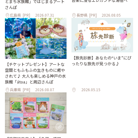
音楽に浸るエレガントな湯宿へ
とまち水族館」ではじまるアート
さんぽ
広島県
[PR]
2026.07.31
長野県
[PR]
2026.08.05
【旅先診断】あなたの“いま”にぴ
ったりな旅先が見つかる♪
【チケットプレゼント】アートな
空間ともふもふの生きものに癒や
されて♪ 大人も楽しめる神戸の水
族館「átoa」と周辺さんぽ
兵庫県
[PR]
2026.08.07
2026.05.15