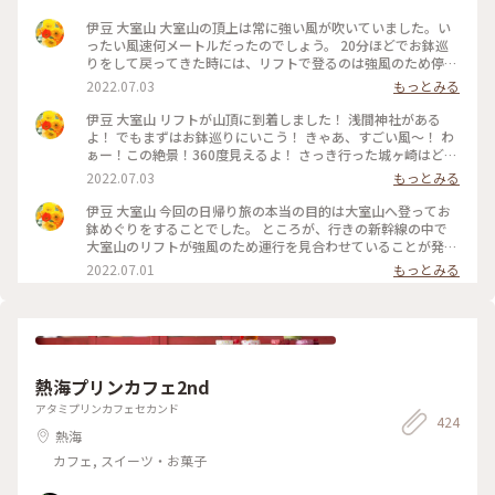
伊豆 大室山 大室山の頂上は常に強い風が吹いていました。い
ったい風速何メートルだったのでしょう。 20分ほどでお鉢巡
りをして戻ってきた時には、リフトで登るのは強風のため停止
となり、お鉢めぐりもできなくなってしまっていました。 帰
2022.07.03
もっとみる
りのリフトを並んで待っている間に、さっきまで雲の中にいた
富士山を見ることができました。 強風に立ち向かいながら、
伊豆 大室山 リフトが山頂に到着しました！ 浅間神社がある
仁王立ちになって富士山の姿をずっと見ていました。 #Myこと
よ！ でもまずはお鉢巡りにいこう！ きゃあ、すごい風〜！ わ
りっぷ #アートみたいな景色 #涼を感じる #お鉢の真ん中は #
ぁー！この絶景！360度見えるよ！ さっき行った城ヶ崎はど
アーチェリー場 #山焼きも #迫力ありそう
こ？ 伊豆大島もくっきり見えるよ！ 早くあの頂上まで歩いて
2022.07.03
もっとみる
行こう！ アゲハチョウが飛んでるよ〜。 っと忙しい当時の実
況です💦 #Myことりっぷ #アートみたいな景色 #涼を感じる #
伊豆 大室山 今回の日帰り旅の本当の目的は大室山へ登ってお
ダンボールで #滑ったら #楽しそう
鉢めぐりをすることでした。 ところが、行きの新幹線の中で
大室山のリフトが強風のため運行を見合わせていることが発
覚！ 新幹線の窓からの富士山も二重の笠雲だったので「これ
2022.07.01
もっとみる
はだめだ💦」と半ばあきらめムードとなりました。 「仕方な
い、今日は城ヶ崎海岸のあとはゆっくり熱海を散策して帰ろ
う」と計画変更をしていたのでした。 強風が止まない中、ピ
クニカルロードを歩いている時に「もしかして」とふとホーム
ページをチェックすると、なんとリフトが運転再開されている
ではありませんか👍 「これは絶対いかなくちゃ！」と歩く速
熱海プリンカフェ2nd
さが倍となり、奇跡的に運行本数が１時間に１本しかないバス
に乗車することができました。 そして念願の大室山へ到着。
アタミプリンカフェセカンド
424
いよいよリフトで登っていきます！ 高まる期待、ワクワク
熱海
感！ カメラロボット君、記念写真、いい顔で撮ってください
ね📷 #Myことりっぷ #アートみたいな景色 #お鉢巡りができる
カフェ, スイーツ・お菓子
か #わかりませんと #急いでリフトさん