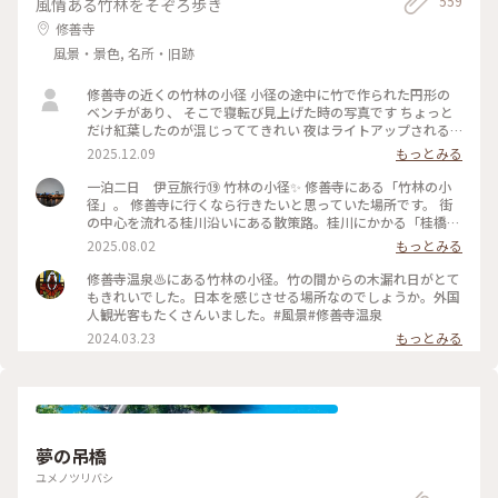
559
風情ある竹林をそぞろ歩き
しらえにオススメです。 #静岡 #ぬくもりの森 #癒し旅
修善寺
風景・景色, 名所・旧跡
修善寺の近くの竹林の小径 小径の途中に竹で作られた円形の
ベンチがあり、 そこで寝転び見上げた時の写真です ちょっと
だけ紅葉したのが混じっててきれい 夜はライトアップされる
らしいよ 絶対すてきだわ #竹林の小径 #はじめての投稿
2025.12.09
もっとみる
一泊二日 伊豆旅行⑲ 竹林の小径✨️ 修善寺にある「竹林の小
径」。 修善寺に行くなら行きたいと思っていた場所です。 街
の中心を流れる桂川沿いにある散策路。桂川にかかる「桂橋」
から「楓橋」にかけて、300mほどの遊歩道が続いています。
2025.08.02
もっとみる
自然風景を満喫することができる「竹林の小径」✨️ 石畳の通路
を進んで行くと、中央部に竹製の大きな円形ベンチもあります
修善寺温泉♨️にある竹林の小径。竹の間からの木漏れ日がとて
💡 誰もいなくて貸切状態😆 素敵な竹林の小径を満喫してきま
もきれいでした。日本を感じさせる場所なのでしょうか。外国
した✨️ 2025.7.9 #竹林の小径 #ゆるり夏時間
人観光客もたくさんいました。#風景#修善寺温泉
2024.03.23
もっとみる
夢の吊橋
ユメノツリバシ