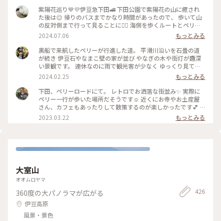
紫陽花巡り💙💜伊豆急下田🚄 下田公園で紫陽花の山に癒され
た後は😌 帰りのバスまでかなり時間があったので、 歩いて山
の反対側まで行って見ることに🚶‍♀️ 海側を歩くルートとペリー
ロードを通るルート、 行き方は二通り✌🏻ペリーロードを歩く
2024.07.06
もっとみる
事に♪ その昔、来日したペリーが了仙寺まで歩いた道🌿 この
日はお休みのお店が多く、サクッと通った だけでしたが😅柳
黒船で来航したペリーが行進した道。 平滑川沿いを石畳の道
並木に風情ある建物、今度は もう少しゆっくり来てみたいで
が続き 伊豆石やなまこ壁の家が並び やなぎの木や街灯が趣深
す🥰 ペリーロードを抜けるとトンネルが見えて 来ました❣️トン
い景観です。 連休なのに雨で観光客が少なく ゆっくり見てま
ネルの向こうは…海かなぁ💙 #電車旅 #相模湾 #伊豆急下田 #
われました。 #冬の旅#下田#ペリーロード
2024.02.25
もっとみる
紫陽花巡り #ことりっぷ下田 #特急踊り子 #ペリーロード#下田
公園
下田、ペリーロードにて。 レトロでお洒落な街並み✨ 実際に
ペリー一行が歩いた場所だそうです☺️ 近くにお寺やお土産屋
さん、カフェもあったりして散策するのが楽しかったです💕 #
私のことりっぷ旅 #レトロな街 #Myことりっぷ
2023.03.22
もっとみる
大室山
オオムロヤマ
426
360度の大パノラマが広がる
伊豆高原
風景・景色