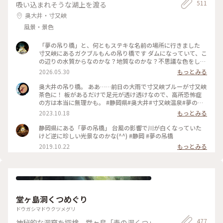
511
吸い込まれそうな湖上を渡る
奥大井・寸又峡
風景・景色
「夢の吊り橋」と、何ともステキな名前の場所に行きました
寸又峡にあるガクブルもんの吊り橋です ダムになっていて、こ
の辺りの水質からなのかな？地質なのかな？不思議な色をして
います
2026.05.30
もっとみる
奥大井の吊り橋。 ああ……前日の大雨で寸又峡ブルーが寸又峡
茶色に！ 板があるだけで足元が透け透けなので、高所恐怖症
の方は本当に無理かも。 #静岡県#奥大井#寸又峡温泉#夢の吊
り橋
2023.10.18
もっとみる
静岡県にある「夢の吊橋」 台風の影響で川が白くなっていた
けど逆に珍しい光景なのかな(^^) #静岡 #夢の吊橋
2019.10.22
もっとみる
堂ヶ島洞くつめぐり
ドウガシマドウクツメグリ
477
神秘的な洞窟を探検。堂ヶ島「青の洞くつ」