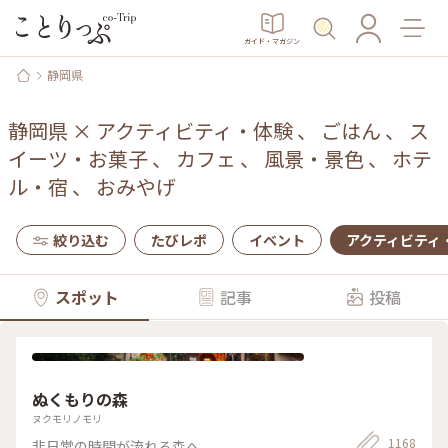
ガイド・マガジン
静岡県
静岡県
×
アクティビティ・体験
、
ごはん
、
ス
イーツ・お菓子
、
カフェ
、
風景・景色
、
ホテ
ル・宿
、
おみやげ
絞り込む
たびレポ
イベント
アクティビティ
スポット
記事
投稿
ぬくもりの森
ヌクモリノモリ
1168
非日常の時間が流れる森へ