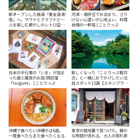
新オープンした銭湯「黄金湯 新
河津・南伊豆でお泊まり。さり
宿」へ。サウナとクラフトビー
げない心遣いが心地よい、料理
ルを楽しむ癒やしのレトロ空間
自慢の一軒宿 | ことりっぷ
| ことりっぷ
日本の手仕事の「いま」が詰ま
新しくなった「ことりっぷ軽井
った器と雑貨のお店/西荻窪
沢」と一緒におでかけしたい注
「tsugumi」 | ことりっぷ
目スポット13選【スタンプラリ
ー開催中】 | ことりっぷ
沖縄で食べたい沖縄そば6選。
東京の路地裏で見つけた。静か
一度食べたらまた食べたくなる
な時間が流れる、大人の隠れ家