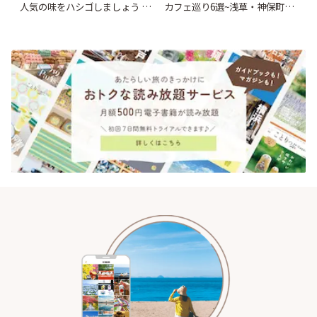
人気の味をハシゴしましょう |
カフェ巡り6選~浅草・神保町・
ことりっぷ
千駄木ほか~ | ことりっぷ