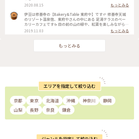
2020.08.15
もっとみる
伊豆は修善寺の【Bakery&Table 東府や】です🌱 修善寺天城
のリゾート温泉宿、東府やさんの中にある 足湯テラスのベー
カリーカフェです☕️ 目の前の山の緑や、紅葉を楽しみながら、
吉奈温泉の足湯に浸かって、 美味しいパンをいただけます🥐🥪
2019.11.03
もっとみる
足湯ベーカリーカフェはもちろん、 大正時代を感じられるレ
トロな喫茶の大正館など、 広い敷地内に、色んな施設があって
お散歩しながらいろいろ楽しめます✨ ベーカリーのパンは、季
もっとみる
節によってメニューが変わったり、美味しいパンがたくさんあ
ります🥐☕️✨ #伊豆 #Bakery&Table東府や #天城 #足湯 #パン
#カフェ #紅葉 #温泉 #リゾート宿 #東府や #秋の色彩 #老舗旅
館 #静岡 #ドライブ
エリアを指定して絞り込む
京都
東京
北海道
沖縄
神奈川
静岡
山梨
長野
奈良
鎌倉
ジャンルを指定して絞り込む