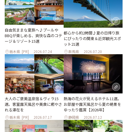
自由気ままな夏旅へ♪プールや
都心から約2時間♪夏の日帰り旅
BBQが楽しめる、爽快な森のコテ
にぴったりの関東＆近郊観光スポ
ージ＆リゾート15選
ット21選
栃木県
[PR]
2026.07.24
群馬県
2026.07.20
大人のご褒美温泉宿＆ヴィラ15
熱海の花火が見えるホテル11選。
選。客室露天風呂や美食に癒やさ
お部屋や露天風呂から夏の絶景を
れる滞在を
ゆったり鑑賞【2026年】
栃木県
[PR]
2026.07.17
静岡県
2026.07.12