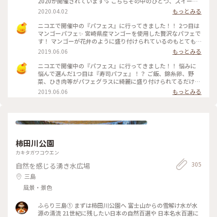
2020が開催されています🍠 こちらその中のひとつ、スイート
ポテトドルチェ 名前がすでに美味しそう🤤 焼き芋の中にラム
2020.04.02
もっとみる
酒をきかせたお芋ペースト、その暖かい川越シルクスイートの
上に冷たいバニラアイス、仕上げにはちみつを上からたっぷり
ニコエで開催中の『パフェス』に行ってきました！！ 2つ目は
😍😍😍 こんなん美味しくないわけがないっ‼️ もちろん美味し
マンゴーパフェ✨ 宮崎県産マンゴーを使用した贅沢なパフェで
くいただきました😋 こちらは店内イートインで食べられるも
す！ マンゴーが花弁のように盛り付けられているのもとても
のですがそれ以外にさつまいも入りのチキンカレーや焼き芋の
ときめきます♡ 味は安定の美味しさです！！とろとろで甘い
2019.06.06
もっとみる
ポタージュ、お持ち帰りができる焼きいモンブランやいもあわ
マンゴーとあっさりシャーベットがとてもバランス良いで
団子、時間で焼きあがる超蜜焼き芋などがありました🤔 それ
す！！ #わたしの街 #浜松 #ニコエ #パフェ
ニコエで開催中の『パフェス』に行ってきました！！ 悩みに
以外にもまだラインナップはありましたよ～☝️ 焼き芋フェス
悩んで選んだ1つ目は『寿司パフェ』！？ ご飯、錦糸卵、野
2020は4/5日曜日まで❗ ※コロナ問題で中々出掛けるのも大変
菜、ひき肉等がパフェグラスに綺麗に盛り付けられてるだけで
な時期ですが、入り口ではアルコールのスプレーなどが置いて
はありません！！ なんと、上にわさびアイスが乗ってます(ﾟ
2019.06.06
もっとみる
ありました 店内などは密閉密集空間なのでサッと買って帰っ
∀ﾟ) 爽やかな辛味とクリーミーな甘さのアイスが具材と合わさ
てきたり、外のテラス席を使ったり私はしてきました 都市部
ると、これがとっても美味しいんです✨ 名前のインパクトで注
では自粛が求められてはいますが、地域や場所など自分で考え
文しましたが、大当たりでした♡ #わたしの街 #浜松 #ニコ
自分で出来る予防でいいかと思っています もちろんこの先の
エ #パフェ
ことはわかりませんが…😅 #甘いものは正義#焼き芋#お芋#春
華堂#浜松#ことりっぷ静岡
柿田川公園
カキタガワコウエン
305
自然を感じる湧き水広場
三島
風景・景色
ふらり三島① まずは柿田川公園へ 富士山からの雪解け水が水
源の清流 21世紀に残したい日本の自然百選や 日本名水百選に