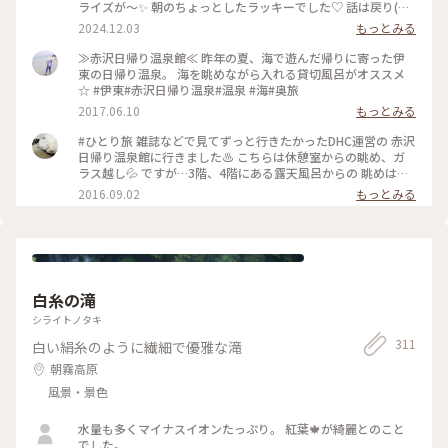
ライズが〜✨ 朝のちょっとしたラッキーでした♡ 話は戻り(笑)
踊り子号で伊豆高原駅へ🚉 そして赤沢日帰り温泉館に♨️ ここ
2024.12.03
もっとみる
は私のひとり旅初めての場所😊 当時も日帰りでしたが、とて
も楽しかったので その後旅にハマってしまいました😂 絶景の
≫赤沢日帰り温泉館≪ 昨年の夏、海で遊んだ帰りに寄った伊
インフィニティ露天でキラキラの海を 眺めながら思い出に浸
東の日帰り温泉。 海を眺めながら入れる貸切風呂がオススメ
っていました😌♨️ お風呂はもちろん📷✖️なので、写真はロビー
☆ #伊東#赤沢日帰り温泉#温泉 #海#奥旅
からの相模湾です🌊🛥️ ここの温泉はお湯👍眺め👍清潔感👍駅
2017.06.10
もっとみる
から 送迎バスあり🚌でなかなか良いですょ💯 #秋の彩り #ベス
トトリップ2024 #赤沢日帰り温泉館#DHC#赤沢温泉 #伊豆高原
#ひとり旅 雑誌などで見てずっと行きたかったDHC運営の 赤沢
駅#特急踊り子#シャトルバス #食事処#ランチ#駿河湾#インフ
日帰り温泉館に行きました♨️ こちらは休憩室からの眺め、ガ
ィニティ風呂 #露天風呂#絶景#サンライズ瀬戸出雲#東京駅 #
ラス越し💦 ですが…3階、4階にある露天風呂からの 眺めは絶
ことりっぷ伊豆
景の一言❗️ 伊豆の海が水平線まで見渡せます😆 上野東京ライン
2016.09.02
もっとみる
のお陰で熱海まで行けて、 その先の伊豆半島まで日帰りひとり
旅が 出来る世の中に感謝です (笑)
白糸の滝
シライトノタキ
311
白い絹糸のように繊細で優雅な滝
朝霧高原
風景・景色
水量も多くマイナスイオンたっぷり。 紅葉🍁が綺麗とのこと
でした。