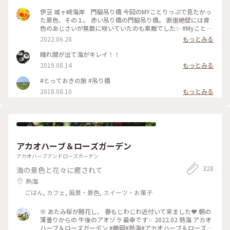
伊豆 城ヶ崎海岸 門脇吊り橋 今回のMYことりっぷで見たかっ
た景色、その１。 赤い吊り橋の門脇吊り橋。 断崖絶壁には青
色のあじさいが無数に咲いていたのも素敵でした✨ #Myことり
っぷ #アートみたいな景色 #高さ23メートル #長さ48メートル
2022.06.28
もっとみる
#けっこう揺れます
晴れ間が出て海がキレイ！！
2019.08.14
もっとみる
#とっておきの旅 #吊り橋
2018.08.10
もっとみる
アカオハーブ＆ローズガーデン
アカオハーブアンドローズガーデン
328
海の景色と花々に癒されて
熱海
ごはん, カフェ, 風景・景色, スイーツ・お菓子
🌸 あたみ桜が開花し、 春もじわじわ近付いて来ました❤ 朝の
薄曇りからの 午後のアオゾラ 最幸です✨ 2022.02 熱海 アカオ
ハーブ＆ローズガーデン #静岡#熱海#アカオハーブ＆ローズガ