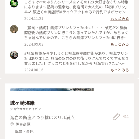
ころすけ🌱のぷりんシリーズ🍮🎵その123 大好きなぷりん特集
になります✨ 熱海の温泉地、商店街で大人気の「熱海プリン」
🍮💕 駅近くの商店街はテイクアウトのみで行列ですがセカン
ドカフェは空いていてイートインできます✨桶がテーブル代わ
2024.11.21
もっとみる
りでトレードマークのカバのクッキー飾り付け🤍カバが生クリ
ームに埋もれぎみです🤭笑w それにしてもどうしてカバなの
【静岡・熱海】熱海プリンカフェ2ndへ！ ・ ・ 予定だと駅前
でしょう😂 #熱海プリン #めちゃ人気 #まだバズり中 #カバ #
商店街の熱海プリンに行こうと思っていたんですが、めちゃく
温泉地 #セカンド空いてておすすめ #旅先のぷりん最高すぎる
ちゃ混んでいたので、こちらの熱海プリンカフェ2ndに行きま
#プリン #熱海 #熱海ことりっぷ #ぷりんシリーズ
した🍮 ・ まず店内が可愛い🩷雑貨が売っていたり、狭いです
2024.09.03
もっとみる
がイートインスペースもあって、壁のイラストがカバや温泉イ
メージで可愛かったです。 ・ 念願の熱海プリンはテイクアウ
#熱海 旅館から少し歩くと熱海銀座商店街があり、熱海プリン
トで注文して、店内ではプリンソフトをいただきました。 ソフ
2ndありました 熱海の駅前の商店街より混んでなくてすんなり
トクリーム部分に乗ってるキャラメルかな？食感があってよか
買えました！ グッズなどもGETしながら 熱海で行きたかった
ったです。下の部分がプリンになっていて、甘くてとっても美
美術館、熱海プリン しかし熱海も相当暑いです
2024.08.16
もっとみる
味しかったです😋 ・ ・ #熱海プリン #熱海プリンカフェ #熱海
周辺 #熱海銀座 #熱海カフェ #静岡カフェ #熱海観光スポット
城ヶ崎海岸
ジョウガサキカイガン
411
溶岩の断崖とつり橋はスリル満点
伊豆高原
風景・景色