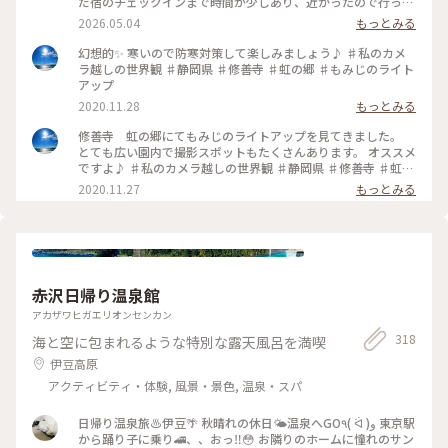
だ宿のチェックインまで時間が少しあり、近かったので行って
みました💡 修善寺虹の郷にはイギリス村、カナダ村、インデ
2026.05.04
もっとみる
ィアン砦、フェアリーガーデン、日本庭園、伊豆の村、匠の村
などのエリアがあります。 なかなかの広さでかなり歩きます
幻想的✨ 寒いので防寒対策して楽しみましょう♪ ♯私のカメ
が、季節によって、お花も色々楽しめるようです。 シャクナゲ
ラ越しの世界観 ♯静岡県 ♯修善寺 ♯虹の郷 ♯もみじのライト
が見頃でキレイでした✨️✨️ #修善寺虹の郷 2026.4.15
アップ
2020.11.28
もっとみる
修善寺 虹の郷にてもみじのライトアップを見てきました。
とても広い園内で撮影スポットもたくさんあります。 オススメ
ですよ♪ ♯私のカメラ越しの世界観 ♯静岡県 ♯修善寺 ♯虹の
郷 ♯もみじのライトアップ ♯小さな秋
2020.11.27
もっとみる
赤沢日帰り温泉館
アカザワヒガエリオンセンカン
318
海と空に包まれるような特別な露天風呂を満喫
伊豆高原
アクティビティ・体験, 風景・景色, 温泉・スパ
日帰り温泉旅♨️伊豆🌴 秋晴れの休日🌤️温泉へGO٩( ᐛ )و 東京駅
から踊り子に乗り🚄、、おっ‼️😳 お隣りのホームに憧れのサン