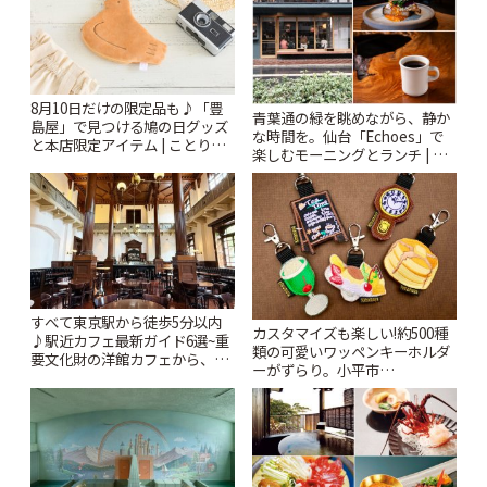
8月10日だけの限定品も♪「豊
青葉通の緑を眺めながら、静か
島屋」で見つける鳩の日グッズ
な時間を。仙台「Echoes」で
と本店限定アイテム | ことりっ
楽しむモーニングとランチ | こ
ぷ
とりっぷ
すべて東京駅から徒歩5分以内
カスタマイズも楽しい!約500種
♪駅近カフェ最新ガイド6選~重
類の可愛いワッペンキーホルダ
要文化財の洋館カフェから、改
ーがずらり。小平市
札すぐのレトロ喫茶まで~ | こと
「Kimamaya T&K」 | ことりっ
りっぷ
ぷ