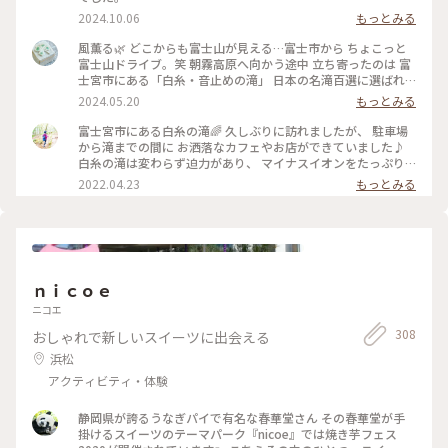
2024.10.06
もっとみる
風薫る🌿 どこからも富士山が見える…富士市から ちょこっと
富士山ドライブ。笑 朝霧高原へ向かう途中 立ち寄ったのは 富
士宮市にある「白糸・音止めの滝」 日本の名滝百選に選ばれ
国の名勝・天然記念物に指定の「白糸の滝」。 そのほとんど
2024.05.20
もっとみる
が富士山の湧水で 高さ20メートル、幅150メートルの 湾曲し
た絶壁から流れ落ちる姿は… 白糸のような 女性的な美しさと
富士宮市にある白糸の滝🌈 久しぶりに訪れましたが、 駐車場
優しい景観。 初夏の陽気の日… ひんやりと マイナスイオンた
から滝までの間に お洒落なカフェやお店ができていました♪
っぷりの 心も体もリフレッシュのひとときに。 #風薫る#富士
白糸の滝は変わらず迫力があり、 マイナスイオンをたっぷり
宮市#白糸の滝#音止めの滝#富士山の湧水#美しい滝#音止めの
浴びることができました(⁎˃ᴗ˂⁎) 汗ばむ季節には最高ですね！
2022.04.23
もっとみる
滝（4枚目）#マイナスイオン#富士山日和#ドライブ日和#美し
なかなか出かけられなかったからこそ、 この景色も当たり前
い日本の景色
じゃない🙏 一つひとつのことりっぷが より大切なものに感じ
ました🕊 #白糸の滝#富士山#ヒーリング旅 #マイナスイオン#
自然#絶景#春風さんぽ
ｎｉｃｏｅ
ニコエ
308
おしゃれで新しいスイーツに出会える
浜松
アクティビティ・体験
静岡県が誇るうなぎパイで有名な春華堂さん その春華堂が手
掛けるスイーツのテーマパーク『nicoe』では焼き芋フェス