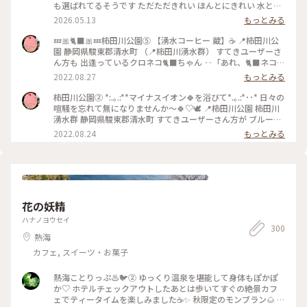
も選ばれてるそうです ただただきれい ほんとにきれい 水と新
緑と一体したかのような いい光景でした #柿田川公園 #静岡 #
2026.05.13
もっとみる
三島
💤🎀🐈‍⬛🎀💤柿田川公園⑤ 【湧水コーヒー 蔵】☕️ 📍柿田川公
園 静岡県駿東郡清水町 （📍柿田川湧水群） すてきユーザーさ
ん方も 出逢っているクロネコ🐈‍⬛ちゃん ‥「あれ、🐈‍⬛ネコ落
ちてるやん💛」 近づいても目も開けない ピクリともしない‥
2022.08.27
もっとみる
強者です🎶 暑い日だったけど 石畳で寝転ぶの暑くないのかな
ぁ‥ 心配になりじーっと観察しますが うーごーかーずー😅💦
柿田川公園② *:.｡.:**マイナスイオン🍀を浴びて*.｡.:*･･* 日々の
●こちらは🚗駐車券が❣️👀 よく見ると領収書の部分が切り取り
喧騒を忘れて無になりませんか〜🍀♡🕊 📍柿田川公園 柿田川
線が入って 清流をそよそよ…の梅花藻の 素敵な写真のポスト
湧水群 静岡県駿東郡清水町 すてきユーザーさん方が ブルーホ
カードがついてきます❣️ 粋な計らい〜🎵♡ ●公園の敷地内には
ール等々 たーくさん投稿あげられているので 違う目線でお届
2022.08.24
もっとみる
観光案内所もあり パンフレットが各種置いてあります。 駐車
けしま〜す🎵 木道は尾瀬を歩いている感覚と 少し似ています
場に着いたら パンフレットをまずゲットして 🍀散策路を確認
🍀 🤳水面の反射🪞が✨とてつもなく きれいで息をのんで、じ
を🎵 他、おみやげショップも、カフェ、食事処も ポツポツま
ーっと魅入ってしまいました❣️ 【駐車料金は普通車200円で
とまってあり、 カフェ等々 歴史を感じる蔵を残して運営して
す。】 🤳駐車券が❣️👀 よく見ると領収書の部分が切り取り線が
いるのか ステキな雰囲気です🎶 人気もまばらで動きやすい〜❣️
入って 清流をそよそよ…の梅花藻の 素敵な写真のポストカー
#黒猫 #クロネコ #柿田川のねこ #茶房蔵 #マイナスイオン #ら
ドがついてきます❣️ 粋な計らい〜🎵♡ #マイナスイオン #らん
花の妖精
んらんらんの夏休み2022 #アートみたいな景色 #アートみたい
らんらんの夏休み2022 #アートみたいな景色 #アートみたいな
な景色 #Myことりっぷ #らんらんらん #オトナの社会科見学 #
景色 #Myことりっぷ #らんらんらん #オトナの社会科見学 #オ
ハナノヨウセイ
オトナの遠足 #世界はステキな出逢いにあふれてる #人生にと
300
トナの遠足 #世界はステキな出逢いにあふれてる #人生にとき
熱海
きめきを #過ぎゆく夏 #静岡県駿東郡清水町 #柿田川湧水群 #
めきを #過ぎゆく夏 #静岡県駿東郡清水町 #柿田川湧水群 #国
国指定天然記念物 #柿田川公園 #梅花藻 #富士山の湧水 #日本
指定天然記念物 #柿田川公園 #梅花藻 #富士山の湧水 #日本の
カフェ, スイーツ・お菓子
の自然100選 #日本名水100選 #国指定天然記念物 #伊豆半島ユ
自然100選 #日本名水100選 #国指定天然記念物 #伊豆半島ユネ
ネスコ世界ジオパーク認定
スコ世界ジオパーク認定
熱海ことりっぷ♨️🐦️② ゆっくり温泉を堪能して身体もぽかぽ
か♡ ホテルチェックアウトしたあとは歩いてすぐの絶景カフ
ェでティータイムを楽しみました☕✨ 秋限定のモンブラン🌰 テ