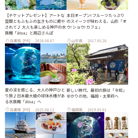
【チケットプレゼント】アートな
本日オープン! フルーツたっぷり
空間ともふもふの生きものに癒や
のスイーツが味わえる、山形「オ
されて♪ 大人も楽しめる神戸の水
ウ! ショウ! カフェ」
族館「átoa」と周辺さんぽ
兵庫県
[PR]
2026.08.07
山形県
2017.05.20
夏の涼を感じる、大人の神戸ひと
新しい時代、最初の旅は「令和」
り旅♪日本最大級の球体水槽があ
ゆかりの地、福岡・太宰府へ
る水族館「átoa」へ
兵庫県
[PR]
2025.08.12
福岡県
2019.05.01