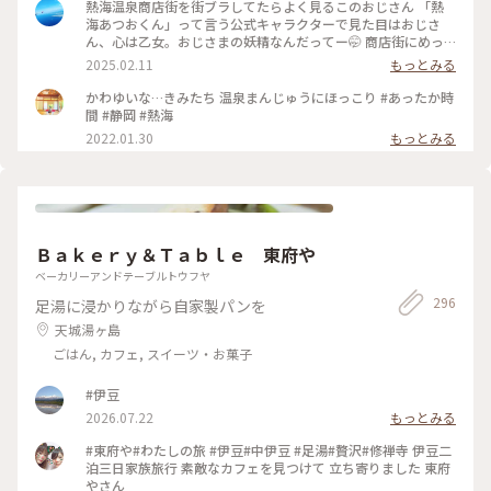
イヤ🛞💦 那須高原はスキー⛷️❄️ いろは坂は凍結✨ 日曜日からま
熱海温泉商店街を街ブラしてたらよく見るこのおじさん 「熱
た厳寒😂 季節外れの那須高原は諦めて 1日目は熱海で途中下
海あつおくん」って言う公式キャラクターで見た目はおじさ
車することに 熱海はこの日18℃☀️ 翌日の日光は最低気温氷点
ん、心は乙女。おじさまの妖精なんだってー🤭 商店街にめっ
下の 真冬🤣 なんとか日光へは行こうと ぽかぽか陽気の熱海か
ちゃいるから気になっちゃったw そんなあつおくんの温泉まん
2025.02.11
もっとみる
ら 真冬の日光へのアップダウン旅の スタートです😆 ♨️ ふかし
じゅうは、蒸したてほかほか黒糖まんじゅう。美味しかった😋
たての温泉まんじゅうは こし餡と黒糖生地の粒あん アッツア
後ろから消毒スプレーが出てるからちょんまげみたいな姿にな
かわゆいな…きみたち 温泉まんじゅうにほっこり #あったか時
ツふかふかでした😍 商店街には美味しそうなお店が たくさん
ってしまった🤣 そこからちょっと足を伸ばしてお散歩♪ 地図
間 #静岡 #熱海
💕 お昼ご飯を求めて路地裏散策へ♪ 行きの新幹線から タイミ
で見ると桜並木まで徒歩で20分ほどとしか書いてなかったの
2022.01.30
もっとみる
ングよく雲の切れた 富士山も綺麗に見えて 幸先のいいスター
で、平地を歩くのかと思ったら、海に向けてずっと下り坂！
トになりましたが どうなる真冬の日光⁉️ 2026.3.7 ・ ・ #ちい
しかもなかなかの下り坂！道も狭いので散歩と言うより良いウ
さな列車旅 #電車旅 #途中下車 #ぽかぽか熱海厳寒日光母娘旅
ォーキングになりました😅 川沿いに近づくとほぼ満開の桜並
#母娘旅 #ことりっぷ熱海 #熱海駅前平和通り名店街 #商店街 #
木が凄い綺麗にお出迎え🌸 日曜だからか結構な観光客で賑わ
レトロ #レトロ商店街 #昭和レトロな商店街 #桜井商店温泉ま
っててびっくり！周辺にもお店がいっばいあったので、こっち
んじゅう店 #温泉まんじゅう #まんじゅう #饅頭 #名物 #ご当地
でも休憩や街ブラも楽しそうでした♪ 帰り道の上り坂は大変
グルメ #食べ歩き #旅のごはん #富士山 #熱海駅 #熱海 #熱海市
Ｂａｋｅｒｙ＆Ｔａｂｌｅ 東府や
だったので、バスで熱海駅まで帰って来ちゃった😂 #熱海温泉
#静岡県 #静岡
#熱海旅行 #熱海スイーツ #ことりっぷ静岡
ベーカリーアンドテーブルトウフヤ
296
足湯に浸かりながら自家製パンを
天城湯ヶ島
ごはん, カフェ, スイーツ・お菓子
#伊豆
2026.07.22
もっとみる
#東府や#わたしの旅 #伊豆#中伊豆 #足湯#贅沢#修禅寺 伊豆二
泊三日家族旅行 素敵なカフェを見つけて 立ち寄りました 東府
やさん