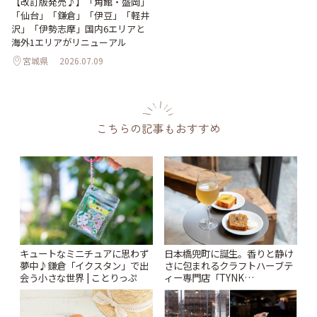
【改訂版発売♪】「角館・盛岡」
「仙台」「鎌倉」「伊豆」「軽井
沢」「伊勢志摩」国内6エリアと
海外1エリアがリニューアル
宮城県
2026.07.09
こちらの記事もおすすめ
キュートなミニチュアに思わず
日本橋兜町に誕生。香りと静け
夢中♪鎌倉「イクスタン」で出
さに包まれるクラフトハーブテ
会う小さな世界 | ことりっぷ
ィー専門店「TYNK
Kabutocho」 | ことりっぷ