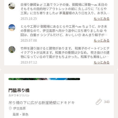
日帰り静岡🍵🌿 三島でランチの後、御殿場に移動〜🚗 本日の
そもそもの目的地💡アウトレットの前に 久しぶりに「とらや
工房」に立ち寄りました🌿 茅葺屋根の入り口を入り、お手入
れされた 林の中を抜けたら…🌲🌳🌲🌳 変わらぬ佇まいの工房
2025.10.25
もっとみる
にホッとします☺️ 栗餅とお茶を頂きました🌰🍵美味しい〜😋
その後アウトレットでお買い物を楽しみ😊 途中、休憩ではサ
とらや工房🐯 御殿場にあるとらや工房へ🚗 ちょうど、かき氷
ングラムでお茶タイム🥤 夜ごはんは混む前の早めの時間に 沼
の季節なので、伊豆高原へ向かう道中に立ち寄りました😁 今
津魚がし寿司さんで地のものメインの 美味しいお寿司🍣🍣頂
回は、白蜜🍧 シンプルだけど、おいしい😍 あんまり餡子が得
きました(๑>◡<๑) 美味しい静岡、満喫の大満足日帰り旅です
意ではない私でも、とらやの餡子はおいしいです✨ #静岡県#
2025.07.08
もっとみる
✨✨ #ことりっぷと一緒 #ことりっぷ静岡 #秋の装い #とらや工
かき氷 #カフェ
房#栗餅 #御殿場プレミアムアウトレット #サングラム #静岡茶
竹林を通り抜けると建物があります。 和菓子のイートインとテ
#沼津魚がし寿司 #回転寿司
イクアウトが出来ます。和菓子の種類は少なめ。 吹き抜けの建
物になっているので風がきもちよかった。和菓子も美味しいで
す。
2023.07.12
もっとみる
門脇吊り橋
カドワキツリバシ
343
吊り橋の下に広がる断崖絶壁にドキドキ
伊豆高原
風景・景色