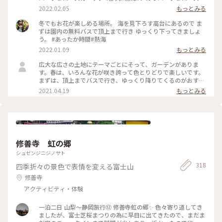
ーデン#あたみ桜#海#空#絶景
2022.02.05
もっとみる
冬でもお花が楽しめる場所。 海を見下ろす高台にあるので ま
ずは園内の無料バスで頂上まで行き ゆっくり下ってきましょ
う。 #あったか時間#熱海
2022.01.09
もっとみる
広大な広さの土地にテーマごとにそって、ガーデンがありま
す。春は、いろんな花が咲き誇って色とりどりで楽しいです。
まずは、頂上までバスで行き、ゆっくり降りてくるのがおすす
めです。 #花を愉しむ #ガーデン #熱海 #フォトコン #コ
2021.04.19
もっとみる
ンテスト
修善寺 虹の郷
シュゼンジニジノサト
318
四季折々の景色で表情を変える富士山
修善寺
アクティビティ・体験
一泊二日 山梨〜静岡旅行⑫ 修善寺虹の郷✨️ 色々寄り道してき
ましたが、富士芝桜まつりの為に早目に出てきたので、まだま