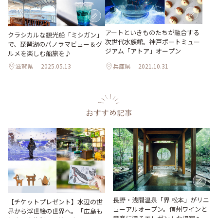
アートといきものたちが融合する
クラシカルな観光船「ミシガン」
次世代水族館。神戸ポートミュー
で、琵琶湖のパノラマビュー＆グ
ジアム「アトア」オープン
ルメを楽しむ船旅を♪
滋賀県
2025.05.13
兵庫県
2021.10.31
おすすめ記事
長野・浅間温泉「界 松本」がリニ
【チケットプレゼント】水辺の世
ューアルオープン。信州ワインと
界から浮世絵の世界へ。「広島も