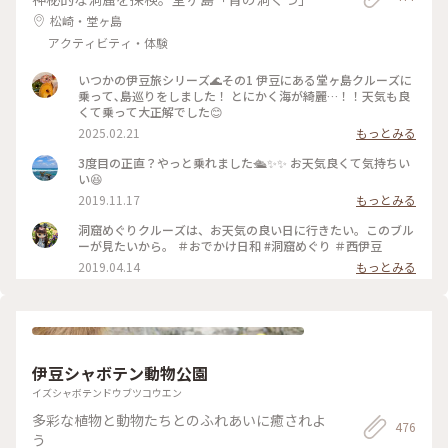
松崎・堂ヶ島
アクティビティ・体験
いつかの伊豆旅シリーズ🌊その1 伊豆にある堂ヶ島クルーズに
乗って､島巡りをしました！ とにかく海が綺麗…！！天気も良
くて乗って大正解でした😊
2025.02.21
もっとみる
3度目の正直？やっと乗れました🛳✨✨ お天気良くて気持ちい
い😆
2019.11.17
もっとみる
洞窟めぐりクルーズは、お天気の良い日に行きたい。このブル
ーが見たいから。 ＃おでかけ日和 #洞窟めぐり ＃西伊豆
2019.04.14
もっとみる
伊豆シャボテン動物公園
イズシャボテンドウブツコウエン
多彩な植物と動物たちとのふれあいに癒されよ
476
う