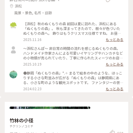
浜松
風景・景色, 名所・旧跡
【浜松】秋のぬくもりの森 前回は夏に訪れた、浜松にある
「ぬくもりの森」。 秋も深まってきたので、樹々が色づいた
ぬくもりの森へ。 飾りはもうクリスマス仕様ですね。 お昼ご
飯の代わりに、「森のスモーキーターキーレッグ」をいただき
2025.11.16
もっとみる
ました。 ジューシーで、ちょっとスモーキーで、とても美味
しい。 ちょっと食べにくいけどw これひとつで結構お腹いっ
〜浜松さんぽ〜 非日常の時間の流れを感じるぬくもりの森。
ぱいになります。 次はもう少し食べやすそうな「骨付きソーセ
ハンドメイド作家さんによる可愛いイヤリングやハンカチなど
ージ」を試してみよう。 デザートにジェラート。 今回は地元
の小物類が売られていたり、丁寧に作られたスィーツのお店が
の三日日（みっかび）みかん味をチョイス。 こちらも安心の
数軒並ぶ可愛い森でした。 一番行きたかった森のチーズケー
2025.10.19
もっとみる
ちょうど良い美味しさ。
キやさんにて、森のピクニックセットを注文。 パイやクロワッ
サンなどのパンを1つ コンソメやコーンスープなどから1つ ボ
●静岡「ぬくもりの森」*⁠.⁠✧ まるで絵本の中のような、ほっこ
トルチーズケーキを1つ のセットです。 どれもしっかりした味
りする小さな町並みが広がる「ぬくもりの森」は静岡県にあ
で、だけどしつこくはなく大満足です。 浜松市の「シン・ハマ
る、小さな町のような観光スポットです。 ファンタジーの世界
マツ計画」の1つ浜松市役所に設置されたエヴァンゲリオン初
からそのまま出てきたようなレストランや雑貨屋さん、カフェ
2024.02.23
もっとみる
号機立像を見に行きました。 天竜エリアが「シン・エヴァン
に癒やされるのはもちろん、この町にはいろいろな所に楽しめ
ゲリオン劇場版」に登場する「第3村」のモデルの1つトなり注
る仕掛けが隠れています。足元にひっそりある扉の中にウサギ
目を集めていました。 浜松市役所（浜松市中央区元城町103-2
のぬいぐるみが寝ていたり、手すりにハートがあったりと、見
本館1階） 令和8年1月25日まで 平日8時半〜17時15 分 土日
つけたら子供も大人も顔がほころぶような隠し要素があり、私
祝10時〜16時 とホームページには記載されています。 #私の
も見つけては年甲斐もなくはしゃいでいました。 ファンタジ
ことりっぷ旅
ーなかわいい空間がお好きであれば、是非足を運んでみてくだ
竹林の小径
さい*⁠.⁠✧ なお、周辺の観光地として、車で30分ほどの所にステ
ーキ屋「さわやか」があります。お肉がとてもやわらかく絶品
チクリンノコミチ
で、噂に違わぬ味でした。ぬくもりの森で癒やされた後の腹ご