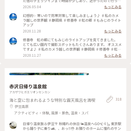
だ宿のチェックインまで時間が少しあり、近かったので行って
みました💡 修善寺虹の郷にはイギリス村、カナダ村、インデ
2026.05.04
もっとみる
ィアン砦、フェアリーガーデン、日本庭園、伊豆の村、匠の村
などのエリアがあります。 なかなかの広さでかなり歩きます
幻想的✨ 寒いので防寒対策して楽しみましょう♪ ♯私のカメ
が、季節によって、お花も色々楽しめるようです。 シャクナゲ
ラ越しの世界観 ♯静岡県 ♯修善寺 ♯虹の郷 ♯もみじのライト
が見頃でキレイでした✨️✨️ #修善寺虹の郷 2026.4.15
アップ
2020.11.28
もっとみる
修善寺 虹の郷にてもみじのライトアップを見てきました。
とても広い園内で撮影スポットもたくさんあります。 オススメ
ですよ♪ ♯私のカメラ越しの世界観 ♯静岡県 ♯修善寺 ♯虹の
郷 ♯もみじのライトアップ ♯小さな秋
2020.11.27
もっとみる
赤沢日帰り温泉館
アカザワヒガエリオンセンカン
318
海と空に包まれるような特別な露天風呂を満喫
伊豆高原
アクティビティ・体験, 風景・景色, 温泉・スパ
日帰り温泉旅♨️伊豆🌴 秋晴れの休日🌤️温泉へGO٩( ᐛ )و 東京駅
から踊り子に乗り🚄、、おっ‼️😳 お隣りのホームに憧れのサン