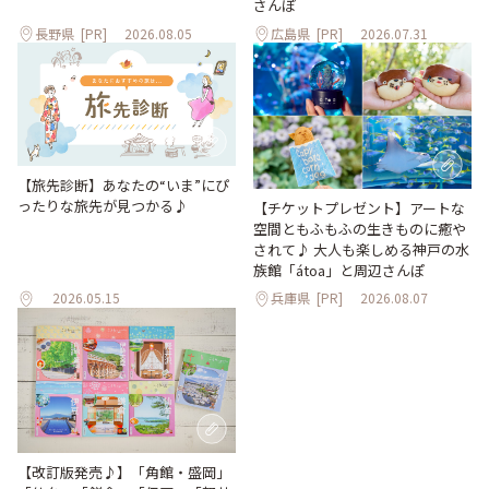
さんぽ
長野県
[PR]
2026.08.05
広島県
[PR]
2026.07.31
【旅先診断】あなたの“いま”にぴ
ったりな旅先が見つかる♪
【チケットプレゼント】アートな
空間ともふもふの生きものに癒や
されて♪ 大人も楽しめる神戸の水
族館「átoa」と周辺さんぽ
2026.05.15
兵庫県
[PR]
2026.08.07
【改訂版発売♪】「角館・盛岡」