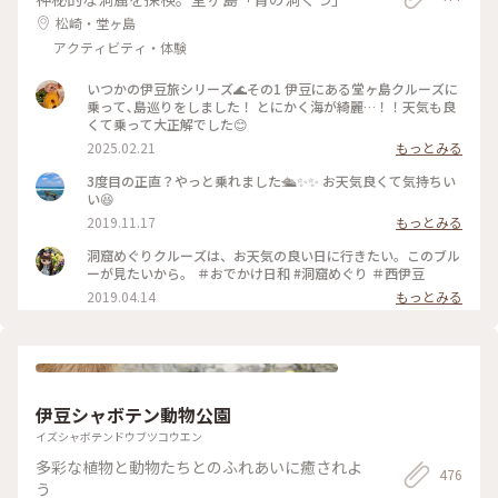
松崎・堂ヶ島
アクティビティ・体験
いつかの伊豆旅シリーズ🌊その1 伊豆にある堂ヶ島クルーズに
乗って､島巡りをしました！ とにかく海が綺麗…！！天気も良
くて乗って大正解でした😊
2025.02.21
もっとみる
3度目の正直？やっと乗れました🛳✨✨ お天気良くて気持ちい
い😆
2019.11.17
もっとみる
洞窟めぐりクルーズは、お天気の良い日に行きたい。このブル
ーが見たいから。 ＃おでかけ日和 #洞窟めぐり ＃西伊豆
2019.04.14
もっとみる
伊豆シャボテン動物公園
イズシャボテンドウブツコウエン
多彩な植物と動物たちとのふれあいに癒されよ
476
う