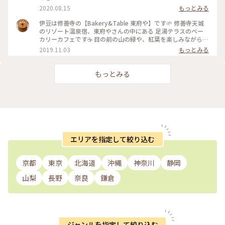
2020.08.15
もっとみる
伊豆は修善寺の【Bakery&Table 東府や】です🌱 修善寺天城
のリゾート温泉宿、東府やさんの中にある 足湯テラスのベー
カリーカフェです☕️ 目の前の山の緑や、紅葉を楽しみながら、
吉奈温泉の足湯に浸かって、 美味しいパンをいただけます🥐🥪
2019.11.03
もっとみる
足湯ベーカリーカフェはもちろん、 大正時代を感じられるレ
トロな喫茶の大正館など、 広い敷地内に、色んな施設があって
お散歩しながらいろいろ楽しめます✨ ベーカリーのパンは、季
もっとみる
節によってメニューが変わったり、美味しいパンがたくさんあ
ります🥐☕️✨ #伊豆 #Bakery&Table東府や #天城 #足湯 #パン
#カフェ #紅葉 #温泉 #リゾート宿 #東府や #秋の色彩 #老舗旅
館 #静岡 #ドライブ
エリアを指定して絞り込む
京都
東京
北海道
沖縄
神奈川
静岡
山梨
長野
奈良
鎌倉
ジャンルを指定して絞り込む