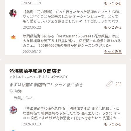
ィラミスとぶどうのパフェ🍇 和紅茶✨ほうじ茶🍵カモミールテ
2024.11.19
もっとみる
ィー❀ モンブランはまったりこっくり濃厚♡ 今だけの栗、ぶ
どう、柿で秋を感じました♡ お酒が使われた大人スイーツを
【熱海￤花の妖精】 ずっと行きたかった熱海のカフェ！ GWに
シェアしながらゆっくりお喋りする最高に贅沢な時間✨窓から
やっと行くことが出来ました🍓 オーシャンビューで、とって
の景色は。。山、岩山、海、地平線、熱海城、トンビが飛んで
も可愛らしいパフェを頂きました🍴💕 イチゴたっぷりでパフ
いて。。自然に囲まれた非日常感がハンパなく本当に最高な眺
ェも景色も贅沢な一時を過ごすことが出来ました☺️ #私のこと
2023.05.22
もっとみる
めでした🌿✨ #花の妖精 #絶景カフェ #眺めが最高 #地平線が見
りっぷ旅 #花の妖精
えるなんて #素敵 #ティータイム #パフェ #モンブラン #紅茶 #
静岡県熱海市にある「Restaurant＆Sweets 花の妖精」は広
ハーブティー #ゆっくり #のんびり #旅行のカフェは特別感 #
大な相模灘を見下ろす断崖に建つ、伊豆随一の絶景と謳われる
贅沢な時間 #景色が最高 #自然に囲まれて #熱海 #熱海ことり
カフェ。 ⁡ 600種4000株の薔薇が開花シーズンを迎える
っぷ
「ACAO FOREST」と連動して、5月14日(土)から各日10食限
2022.05.12
もっとみる
定で薔薇をモチーフとした期間限定のパフェが登場します。 薔
薇が華やかに咲く様子をりんごのコンポートで表現し、薔薇と
ヨーグルトのソルベで柔らかな芳香が楽しめますよ。 ⁡
●Restaurant＆Sweets花の妖精 住所：静岡県熱海市熱海
熱海駅前平和通り商店街
1993-65 定休日：火曜日、水曜日、他不定休 営業時間：10:00
アタミエキマエヘイワドオリショウテンガイ
～17:00（16:00L.O.)
298
まずは駅前の商店街でサクッと食べ歩き
熱海
雑貨, ごはん
「熱海駅前平和通り名店街」 初熱海です😊 まずは昭和レトロ
な商店街で 桜井商店のふかしたての 温泉まんじゅうを😍 ＊＊
＊＊ 突然ですが 娘が有休消化で日光へ行きたいと 先週末から
3泊４日で 熱海〜日光へ母娘旅でした😆 当初那須高原も行こう
2026.03.13
もっとみる
ねとルンルンが 北関東の寒さを知らず！ 3月いっぱいスノータ