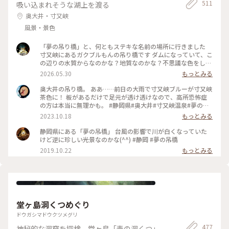
511
吸い込まれそうな湖上を渡る
奥大井・寸又峡
風景・景色
「夢の吊り橋」と、何ともステキな名前の場所に行きました
寸又峡にあるガクブルもんの吊り橋です ダムになっていて、こ
の辺りの水質からなのかな？地質なのかな？不思議な色をして
います
2026.05.30
もっとみる
奥大井の吊り橋。 ああ……前日の大雨で寸又峡ブルーが寸又峡
茶色に！ 板があるだけで足元が透け透けなので、高所恐怖症
の方は本当に無理かも。 #静岡県#奥大井#寸又峡温泉#夢の吊
り橋
2023.10.18
もっとみる
静岡県にある「夢の吊橋」 台風の影響で川が白くなっていた
けど逆に珍しい光景なのかな(^^) #静岡 #夢の吊橋
2019.10.22
もっとみる
堂ヶ島洞くつめぐり
ドウガシマドウクツメグリ
477
神秘的な洞窟を探検。堂ヶ島「青の洞くつ」