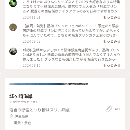
ころすけ🌱のぷりんシリーズ🍮🎵その123 大好きなぷりん特集
になります✨ 熱海の温泉地、商店街で大人気の「熱海プリン」
🍮💕 駅近くの商店街はテイクアウトのみで行列ですがセカン
ドカフェは空いていてイートインできます✨桶がテーブル代わ
2024.11.21
もっとみる
りでトレードマークのカバのクッキー飾り付け🤍カバが生クリ
ームに埋もれぎみです🤭笑w それにしてもどうしてカバなの
【静岡・熱海】熱海プリンカフェ2ndへ！ ・ ・ 予定だと駅前
でしょう😂 #熱海プリン #めちゃ人気 #まだバズり中 #カバ #
商店街の熱海プリンに行こうと思っていたんですが、めちゃく
温泉地 #セカンド空いてておすすめ #旅先のぷりん最高すぎる
ちゃ混んでいたので、こちらの熱海プリンカフェ2ndに行きま
#プリン #熱海 #熱海ことりっぷ #ぷりんシリーズ
した🍮 ・ まず店内が可愛い🩷雑貨が売っていたり、狭いです
2024.09.03
もっとみる
がイートインスペースもあって、壁のイラストがカバや温泉イ
メージで可愛かったです。 ・ 念願の熱海プリンはテイクアウ
#熱海 旅館から少し歩くと熱海銀座商店街があり、熱海プリン
トで注文して、店内ではプリンソフトをいただきました。 ソフ
2ndありました 熱海の駅前の商店街より混んでなくてすんなり
トクリーム部分に乗ってるキャラメルかな？食感があってよか
買えました！ グッズなどもGETしながら 熱海で行きたかった
ったです。下の部分がプリンになっていて、甘くてとっても美
美術館、熱海プリン しかし熱海も相当暑いです
2024.08.16
もっとみる
味しかったです😋 ・ ・ #熱海プリン #熱海プリンカフェ #熱海
周辺 #熱海銀座 #熱海カフェ #静岡カフェ #熱海観光スポット
城ヶ崎海岸
ジョウガサキカイガン
411
溶岩の断崖とつり橋はスリル満点
伊豆高原
風景・景色