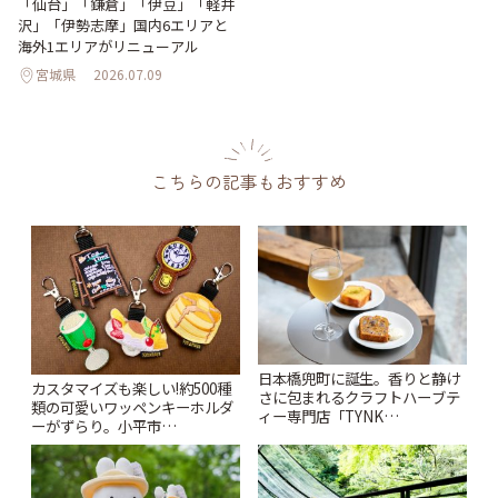
「仙台」「鎌倉」「伊豆」「軽井
沢」「伊勢志摩」国内6エリアと
海外1エリアがリニューアル
宮城県
2026.07.09
こちらの記事もおすすめ
日本橋兜町に誕生。香りと静け
カスタマイズも楽しい!約500種
さに包まれるクラフトハーブテ
類の可愛いワッペンキーホルダ
ィー専門店「TYNK
ーがずらり。小平市
Kabutocho」 | ことりっぷ
「Kimamaya T&K」 | ことりっ
ぷ