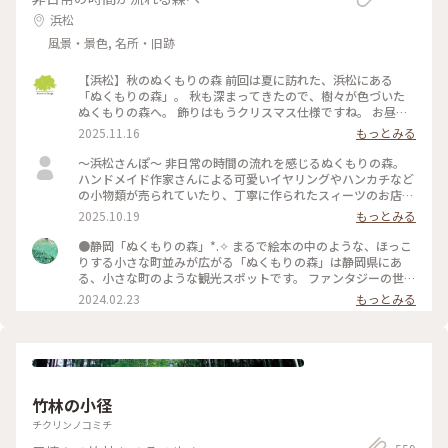
浜松
風景・景色, 名所・旧跡
【浜松】秋のぬくもりの森 前回は夏に訪れた、浜松にある
「ぬくもりの森」。 秋も深まってきたので、樹々が色づいた
ぬくもりの森へ。 飾りはもうクリスマス仕様ですね。 お昼ご
飯の代わりに、「森のスモーキーターキーレッグ」をいただき
2025.11.16
もっとみる
ました。 ジューシーで、ちょっとスモーキーで、とても美味
しい。 ちょっと食べにくいけどw これひとつで結構お腹いっ
〜浜松さんぽ〜 非日常の時間の流れを感じるぬくもりの森。
ぱいになります。 次はもう少し食べやすそうな「骨付きソーセ
ハンドメイド作家さんによる可愛いイヤリングやハンカチなど
ージ」を試してみよう。 デザートにジェラート。 今回は地元
の小物類が売られていたり、丁寧に作られたスィーツのお店が
の三日日（みっかび）みかん味をチョイス。 こちらも安心の
数軒並ぶ可愛い森でした。 一番行きたかった森のチーズケー
2025.10.19
もっとみる
ちょうど良い美味しさ。
キやさんにて、森のピクニックセットを注文。 パイやクロワッ
サンなどのパンを1つ コンソメやコーンスープなどから1つ ボ
●静岡「ぬくもりの森」*⁠.⁠✧ まるで絵本の中のような、ほっこ
トルチーズケーキを1つ のセットです。 どれもしっかりした味
りする小さな町並みが広がる「ぬくもりの森」は静岡県にあ
で、だけどしつこくはなく大満足です。 浜松市の「シン・ハマ
る、小さな町のような観光スポットです。 ファンタジーの世界
マツ計画」の1つ浜松市役所に設置されたエヴァンゲリオン初
からそのまま出てきたようなレストランや雑貨屋さん、カフェ
2024.02.23
もっとみる
号機立像を見に行きました。 天竜エリアが「シン・エヴァン
に癒やされるのはもちろん、この町にはいろいろな所に楽しめ
ゲリオン劇場版」に登場する「第3村」のモデルの1つトなり注
る仕掛けが隠れています。足元にひっそりある扉の中にウサギ
目を集めていました。 浜松市役所（浜松市中央区元城町103-2
のぬいぐるみが寝ていたり、手すりにハートがあったりと、見
本館1階） 令和8年1月25日まで 平日8時半〜17時15 分 土日
つけたら子供も大人も顔がほころぶような隠し要素があり、私
祝10時〜16時 とホームページには記載されています。 #私の
も見つけては年甲斐もなくはしゃいでいました。 ファンタジ
ことりっぷ旅
ーなかわいい空間がお好きであれば、是非足を運んでみてくだ
竹林の小径
さい*⁠.⁠✧ なお、周辺の観光地として、車で30分ほどの所にステ
ーキ屋「さわやか」があります。お肉がとてもやわらかく絶品
チクリンノコミチ
で、噂に違わぬ味でした。ぬくもりの森で癒やされた後の腹ご