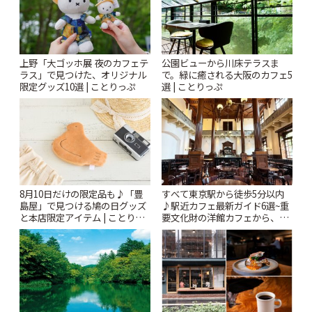
上野「大ゴッホ展 夜のカフェテ
公園ビューから川床テラスま
ラス」で見つけた、オリジナル
で。緑に癒される大阪のカフェ5
限定グッズ10選 | ことりっぷ
選 | ことりっぷ
8月10日だけの限定品も♪「豊
すべて東京駅から徒歩5分以内
島屋」で見つける鳩の日グッズ
♪駅近カフェ最新ガイド6選~重
と本店限定アイテム | ことりっ
要文化財の洋館カフェから、改
ぷ
札すぐのレトロ喫茶まで~ | こと
りっぷ