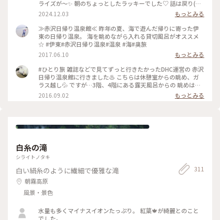
ライズが〜✨ 朝のちょっとしたラッキーでした♡ 話は戻り(笑)
踊り子号で伊豆高原駅へ🚉 そして赤沢日帰り温泉館に♨️ ここ
2024.12.03
もっとみる
は私のひとり旅初めての場所😊 当時も日帰りでしたが、とて
も楽しかったので その後旅にハマってしまいました😂 絶景の
≫赤沢日帰り温泉館≪ 昨年の夏、海で遊んだ帰りに寄った伊
インフィニティ露天でキラキラの海を 眺めながら思い出に浸
東の日帰り温泉。 海を眺めながら入れる貸切風呂がオススメ
っていました😌♨️ お風呂はもちろん📷✖️なので、写真はロビー
☆ #伊東#赤沢日帰り温泉#温泉 #海#奥旅
からの相模湾です🌊🛥️ ここの温泉はお湯👍眺め👍清潔感👍駅
2017.06.10
もっとみる
から 送迎バスあり🚌でなかなか良いですょ💯 #秋の彩り #ベス
トトリップ2024 #赤沢日帰り温泉館#DHC#赤沢温泉 #伊豆高原
#ひとり旅 雑誌などで見てずっと行きたかったDHC運営の 赤沢
駅#特急踊り子#シャトルバス #食事処#ランチ#駿河湾#インフ
日帰り温泉館に行きました♨️ こちらは休憩室からの眺め、ガ
ィニティ風呂 #露天風呂#絶景#サンライズ瀬戸出雲#東京駅 #
ラス越し💦 ですが…3階、4階にある露天風呂からの 眺めは絶
ことりっぷ伊豆
景の一言❗️ 伊豆の海が水平線まで見渡せます😆 上野東京ライン
2016.09.02
もっとみる
のお陰で熱海まで行けて、 その先の伊豆半島まで日帰りひとり
旅が 出来る世の中に感謝です (笑)
白糸の滝
シライトノタキ
311
白い絹糸のように繊細で優雅な滝
朝霧高原
風景・景色
水量も多くマイナスイオンたっぷり。 紅葉🍁が綺麗とのこと
でした。