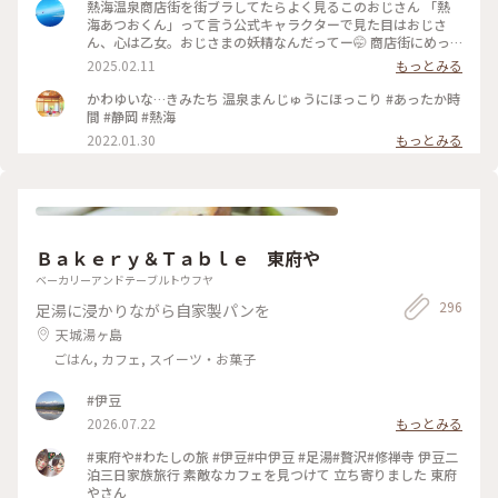
イヤ🛞💦 那須高原はスキー⛷️❄️ いろは坂は凍結✨ 日曜日からま
熱海温泉商店街を街ブラしてたらよく見るこのおじさん 「熱
た厳寒😂 季節外れの那須高原は諦めて 1日目は熱海で途中下
海あつおくん」って言う公式キャラクターで見た目はおじさ
車することに 熱海はこの日18℃☀️ 翌日の日光は最低気温氷点
ん、心は乙女。おじさまの妖精なんだってー🤭 商店街にめっ
下の 真冬🤣 なんとか日光へは行こうと ぽかぽか陽気の熱海か
ちゃいるから気になっちゃったw そんなあつおくんの温泉まん
2025.02.11
もっとみる
ら 真冬の日光へのアップダウン旅の スタートです😆 ♨️ ふかし
じゅうは、蒸したてほかほか黒糖まんじゅう。美味しかった😋
たての温泉まんじゅうは こし餡と黒糖生地の粒あん アッツア
後ろから消毒スプレーが出てるからちょんまげみたいな姿にな
かわゆいな…きみたち 温泉まんじゅうにほっこり #あったか時
ツふかふかでした😍 商店街には美味しそうなお店が たくさん
ってしまった🤣 そこからちょっと足を伸ばしてお散歩♪ 地図
間 #静岡 #熱海
💕 お昼ご飯を求めて路地裏散策へ♪ 行きの新幹線から タイミ
で見ると桜並木まで徒歩で20分ほどとしか書いてなかったの
2022.01.30
もっとみる
ングよく雲の切れた 富士山も綺麗に見えて 幸先のいいスター
で、平地を歩くのかと思ったら、海に向けてずっと下り坂！
トになりましたが どうなる真冬の日光⁉️ 2026.3.7 ・ ・ #ちい
しかもなかなかの下り坂！道も狭いので散歩と言うより良いウ
さな列車旅 #電車旅 #途中下車 #ぽかぽか熱海厳寒日光母娘旅
ォーキングになりました😅 川沿いに近づくとほぼ満開の桜並
#母娘旅 #ことりっぷ熱海 #熱海駅前平和通り名店街 #商店街 #
木が凄い綺麗にお出迎え🌸 日曜だからか結構な観光客で賑わ
レトロ #レトロ商店街 #昭和レトロな商店街 #桜井商店温泉ま
っててびっくり！周辺にもお店がいっばいあったので、こっち
んじゅう店 #温泉まんじゅう #まんじゅう #饅頭 #名物 #ご当地
でも休憩や街ブラも楽しそうでした♪ 帰り道の上り坂は大変
グルメ #食べ歩き #旅のごはん #富士山 #熱海駅 #熱海 #熱海市
Ｂａｋｅｒｙ＆Ｔａｂｌｅ 東府や
だったので、バスで熱海駅まで帰って来ちゃった😂 #熱海温泉
#静岡県 #静岡
#熱海旅行 #熱海スイーツ #ことりっぷ静岡
ベーカリーアンドテーブルトウフヤ
296
足湯に浸かりながら自家製パンを
天城湯ヶ島
ごはん, カフェ, スイーツ・お菓子
#伊豆
2026.07.22
もっとみる
#東府や#わたしの旅 #伊豆#中伊豆 #足湯#贅沢#修禅寺 伊豆二
泊三日家族旅行 素敵なカフェを見つけて 立ち寄りました 東府
やさん