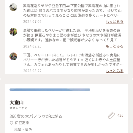
紫陽花巡り💙💜伊豆急下田🚄 下田公園で紫陽花の山に癒され
た後は😌 帰りのバスまでかなり時間があったので、 歩いて山
の反対側まで行って見ることに🚶‍♀️ 海側を歩くルートとペリー
ロードを通るルート、 行き方は二通り✌🏻ペリーロードを歩く
2024.07.06
もっとみる
事に♪ その昔、来日したペリーが了仙寺まで歩いた道🌿 この
日はお休みのお店が多く、サクッと通った だけでしたが😅柳
黒船で来航したペリーが行進した道。 平滑川沿いを石畳の道
並木に風情ある建物、今度は もう少しゆっくり来てみたいで
が続き 伊豆石やなまこ壁の家が並び やなぎの木や街灯が趣深
す🥰 ペリーロードを抜けるとトンネルが見えて 来ました❣️トン
い景観です。 連休なのに雨で観光客が少なく ゆっくり見てま
ネルの向こうは…海かなぁ💙 #電車旅 #相模湾 #伊豆急下田 #
われました。 #冬の旅#下田#ペリーロード
2024.02.25
もっとみる
紫陽花巡り #ことりっぷ下田 #特急踊り子 #ペリーロード#下田
公園
下田、ペリーロードにて。 レトロでお洒落な街並み✨ 実際に
ペリー一行が歩いた場所だそうです☺️ 近くにお寺やお土産屋
さん、カフェもあったりして散策するのが楽しかったです💕 #
私のことりっぷ旅 #レトロな街 #Myことりっぷ
2023.03.22
もっとみる
大室山
オオムロヤマ
426
360度の大パノラマが広がる
伊豆高原
風景・景色