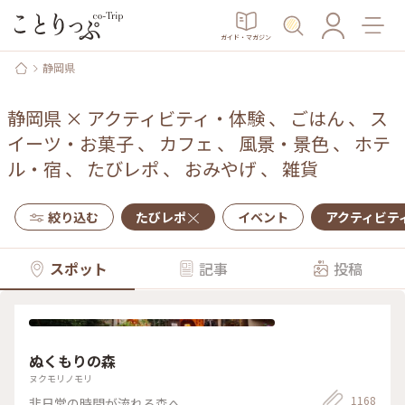
ガイド・マガジン
静岡県
静岡県
×
アクティビティ・体験
、
ごはん
、
ス
イーツ・お菓子
、
カフェ
、
風景・景色
、
ホテ
ル・宿
、
たびレポ
、
おみやげ
、
雑貨
絞り込む
たびレポ
イベント
アクティビテ
スポット
記事
投稿
ぬくもりの森
ヌクモリノモリ
1168
非日常の時間が流れる森へ