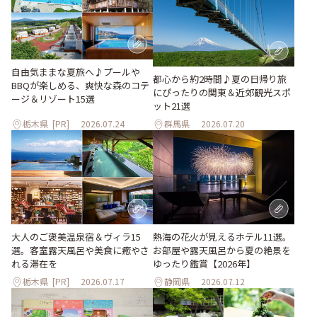
自由気ままな夏旅へ♪プールや
都心から約2時間♪夏の日帰り旅
BBQが楽しめる、爽快な森のコテ
にぴったりの関東＆近郊観光スポ
ージ＆リゾート15選
ット21選
栃木県
[PR]
2026.07.24
群馬県
2026.07.20
大人のご褒美温泉宿＆ヴィラ15
熱海の花火が見えるホテル11選。
選。客室露天風呂や美食に癒やさ
お部屋や露天風呂から夏の絶景を
れる滞在を
ゆったり鑑賞【2026年】
栃木県
[PR]
2026.07.17
静岡県
2026.07.12