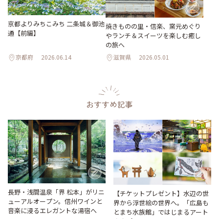
京都よりみちこみち 二条城＆御池
焼きものの里・信楽、窯元めぐり
通【前編】
やランチ＆スイーツを楽しむ癒し
の旅へ
京都府
2026.06.14
滋賀県
2026.05.01
おすすめ記事
長野・浅間温泉「界 松本」がリニ
【チケットプレゼント】水辺の世
ューアルオープン。信州ワインと
界から浮世絵の世界へ。「広島も
音楽に浸るエレガントな湯宿へ
とまち水族館」ではじまるアート