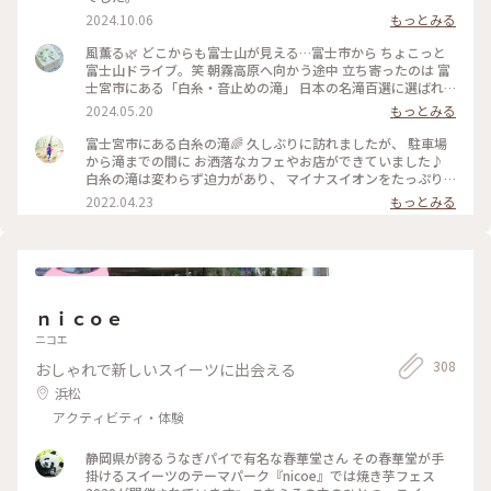
2024.10.06
もっとみる
風薫る🌿 どこからも富士山が見える…富士市から ちょこっと
富士山ドライブ。笑 朝霧高原へ向かう途中 立ち寄ったのは 富
士宮市にある「白糸・音止めの滝」 日本の名滝百選に選ばれ
国の名勝・天然記念物に指定の「白糸の滝」。 そのほとんど
2024.05.20
もっとみる
が富士山の湧水で 高さ20メートル、幅150メートルの 湾曲し
た絶壁から流れ落ちる姿は… 白糸のような 女性的な美しさと
富士宮市にある白糸の滝🌈 久しぶりに訪れましたが、 駐車場
優しい景観。 初夏の陽気の日… ひんやりと マイナスイオンた
から滝までの間に お洒落なカフェやお店ができていました♪
っぷりの 心も体もリフレッシュのひとときに。 #風薫る#富士
白糸の滝は変わらず迫力があり、 マイナスイオンをたっぷり
宮市#白糸の滝#音止めの滝#富士山の湧水#美しい滝#音止めの
浴びることができました(⁎˃ᴗ˂⁎) 汗ばむ季節には最高ですね！
2022.04.23
もっとみる
滝（4枚目）#マイナスイオン#富士山日和#ドライブ日和#美し
なかなか出かけられなかったからこそ、 この景色も当たり前
い日本の景色
じゃない🙏 一つひとつのことりっぷが より大切なものに感じ
ました🕊 #白糸の滝#富士山#ヒーリング旅 #マイナスイオン#
自然#絶景#春風さんぽ
ｎｉｃｏｅ
ニコエ
308
おしゃれで新しいスイーツに出会える
浜松
アクティビティ・体験
静岡県が誇るうなぎパイで有名な春華堂さん その春華堂が手
掛けるスイーツのテーマパーク『nicoe』では焼き芋フェス