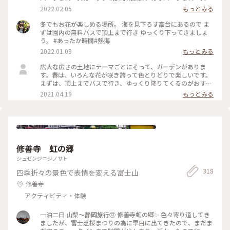
ーデン#あたみ桜#海#空#絶景
2022.02.05
もっとみる
冬でもお花が楽しめる場所。 海を見下ろす高台にあるので ま
ずは園内の無料バスで頂上まで行き ゆっくり下ってきましょ
う。 #あったか時間#熱海
2022.01.09
もっとみる
広大な広さの土地にテーマごとにそって、ガーデンがありま
す。春は、いろんな花が咲き誇って色とりどりで楽しいです。
まずは、頂上までバスで行き、ゆっくり降りてくるのがおすす
めです。 #花を愉しむ #ガーデン #熱海 #フォトコン #コ
2021.04.19
もっとみる
ンテスト
修善寺 虹の郷
シュゼンジニジノサト
318
四季折々の景色で表情を変える富士山
修善寺
アクティビティ・体験
一泊二日 山梨〜静岡旅行⑫ 修善寺虹の郷✨️ 色々寄り道してき
ましたが、富士芝桜まつりの為に早目に出てきたので、まだま