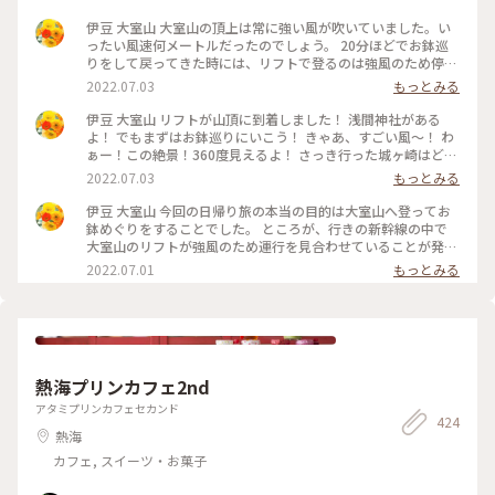
伊豆 大室山 大室山の頂上は常に強い風が吹いていました。い
ったい風速何メートルだったのでしょう。 20分ほどでお鉢巡
りをして戻ってきた時には、リフトで登るのは強風のため停止
となり、お鉢めぐりもできなくなってしまっていました。 帰
2022.07.03
もっとみる
りのリフトを並んで待っている間に、さっきまで雲の中にいた
富士山を見ることができました。 強風に立ち向かいながら、
伊豆 大室山 リフトが山頂に到着しました！ 浅間神社がある
仁王立ちになって富士山の姿をずっと見ていました。 #Myこと
よ！ でもまずはお鉢巡りにいこう！ きゃあ、すごい風〜！ わ
りっぷ #アートみたいな景色 #涼を感じる #お鉢の真ん中は #
ぁー！この絶景！360度見えるよ！ さっき行った城ヶ崎はど
アーチェリー場 #山焼きも #迫力ありそう
こ？ 伊豆大島もくっきり見えるよ！ 早くあの頂上まで歩いて
2022.07.03
もっとみる
行こう！ アゲハチョウが飛んでるよ〜。 っと忙しい当時の実
況です💦 #Myことりっぷ #アートみたいな景色 #涼を感じる #
伊豆 大室山 今回の日帰り旅の本当の目的は大室山へ登ってお
ダンボールで #滑ったら #楽しそう
鉢めぐりをすることでした。 ところが、行きの新幹線の中で
大室山のリフトが強風のため運行を見合わせていることが発
覚！ 新幹線の窓からの富士山も二重の笠雲だったので「これ
2022.07.01
もっとみる
はだめだ💦」と半ばあきらめムードとなりました。 「仕方な
い、今日は城ヶ崎海岸のあとはゆっくり熱海を散策して帰ろ
う」と計画変更をしていたのでした。 強風が止まない中、ピ
クニカルロードを歩いている時に「もしかして」とふとホーム
ページをチェックすると、なんとリフトが運転再開されている
ではありませんか👍 「これは絶対いかなくちゃ！」と歩く速
熱海プリンカフェ2nd
さが倍となり、奇跡的に運行本数が１時間に１本しかないバス
に乗車することができました。 そして念願の大室山へ到着。
アタミプリンカフェセカンド
424
いよいよリフトで登っていきます！ 高まる期待、ワクワク
熱海
感！ カメラロボット君、記念写真、いい顔で撮ってください
ね📷 #Myことりっぷ #アートみたいな景色 #お鉢巡りができる
カフェ, スイーツ・お菓子
か #わかりませんと #急いでリフトさん