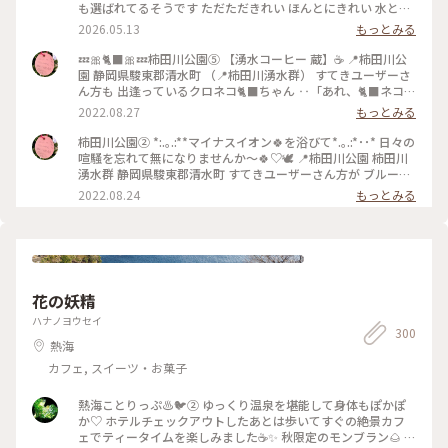
も選ばれてるそうです ただただきれい ほんとにきれい 水と新
緑と一体したかのような いい光景でした #柿田川公園 #静岡 #
2026.05.13
もっとみる
三島
💤🎀🐈‍⬛🎀💤柿田川公園⑤ 【湧水コーヒー 蔵】☕️ 📍柿田川公
園 静岡県駿東郡清水町 （📍柿田川湧水群） すてきユーザーさ
ん方も 出逢っているクロネコ🐈‍⬛ちゃん ‥「あれ、🐈‍⬛ネコ落
ちてるやん💛」 近づいても目も開けない ピクリともしない‥
2022.08.27
もっとみる
強者です🎶 暑い日だったけど 石畳で寝転ぶの暑くないのかな
ぁ‥ 心配になりじーっと観察しますが うーごーかーずー😅💦
柿田川公園② *:.｡.:**マイナスイオン🍀を浴びて*.｡.:*･･* 日々の
●こちらは🚗駐車券が❣️👀 よく見ると領収書の部分が切り取り
喧騒を忘れて無になりませんか〜🍀♡🕊 📍柿田川公園 柿田川
線が入って 清流をそよそよ…の梅花藻の 素敵な写真のポスト
湧水群 静岡県駿東郡清水町 すてきユーザーさん方が ブルーホ
カードがついてきます❣️ 粋な計らい〜🎵♡ ●公園の敷地内には
ール等々 たーくさん投稿あげられているので 違う目線でお届
2022.08.24
もっとみる
観光案内所もあり パンフレットが各種置いてあります。 駐車
けしま〜す🎵 木道は尾瀬を歩いている感覚と 少し似ています
場に着いたら パンフレットをまずゲットして 🍀散策路を確認
🍀 🤳水面の反射🪞が✨とてつもなく きれいで息をのんで、じ
を🎵 他、おみやげショップも、カフェ、食事処も ポツポツま
ーっと魅入ってしまいました❣️ 【駐車料金は普通車200円で
とまってあり、 カフェ等々 歴史を感じる蔵を残して運営して
す。】 🤳駐車券が❣️👀 よく見ると領収書の部分が切り取り線が
いるのか ステキな雰囲気です🎶 人気もまばらで動きやすい〜❣️
入って 清流をそよそよ…の梅花藻の 素敵な写真のポストカー
#黒猫 #クロネコ #柿田川のねこ #茶房蔵 #マイナスイオン #ら
ドがついてきます❣️ 粋な計らい〜🎵♡ #マイナスイオン #らん
花の妖精
んらんらんの夏休み2022 #アートみたいな景色 #アートみたい
らんらんの夏休み2022 #アートみたいな景色 #アートみたいな
な景色 #Myことりっぷ #らんらんらん #オトナの社会科見学 #
景色 #Myことりっぷ #らんらんらん #オトナの社会科見学 #オ
ハナノヨウセイ
オトナの遠足 #世界はステキな出逢いにあふれてる #人生にと
300
トナの遠足 #世界はステキな出逢いにあふれてる #人生にとき
熱海
きめきを #過ぎゆく夏 #静岡県駿東郡清水町 #柿田川湧水群 #
めきを #過ぎゆく夏 #静岡県駿東郡清水町 #柿田川湧水群 #国
国指定天然記念物 #柿田川公園 #梅花藻 #富士山の湧水 #日本
指定天然記念物 #柿田川公園 #梅花藻 #富士山の湧水 #日本の
カフェ, スイーツ・お菓子
の自然100選 #日本名水100選 #国指定天然記念物 #伊豆半島ユ
自然100選 #日本名水100選 #国指定天然記念物 #伊豆半島ユネ
ネスコ世界ジオパーク認定
スコ世界ジオパーク認定
熱海ことりっぷ♨️🐦️② ゆっくり温泉を堪能して身体もぽかぽ
か♡ ホテルチェックアウトしたあとは歩いてすぐの絶景カフ
ェでティータイムを楽しみました☕✨ 秋限定のモンブラン🌰 テ