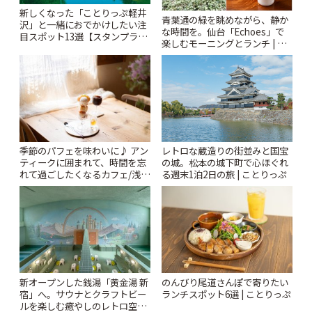
新しくなった「ことりっぷ軽井
青葉通の緑を眺めながら、静か
沢」と一緒におでかけしたい注
な時間を。仙台「Echoes」で
目スポット13選【スタンプラリ
楽しむモーニングとランチ | こ
ー開催中】 | ことりっぷ
とりっぷ
季節のパフェを味わいに♪ アン
レトロな蔵造りの街並みと国宝
ティークに囲まれて、時間を忘
の城。松本の城下町で心ほぐれ
れて過ごしたくなるカフェ/浅草
る週末1泊2日の旅 | ことりっぷ
「annorum cafe」 | ことりっぷ
新オープンした銭湯「黄金湯 新
のんびり尾道さんぽで寄りたい
宿」へ。サウナとクラフトビー
ランチスポット6選 | ことりっぷ
ルを楽しむ癒やしのレトロ空間