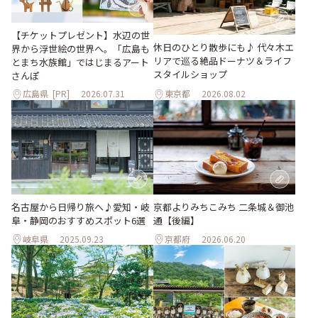
【チケットプレゼント】水辺の世
休日のひとり散歩にも♪ 代々木エ
界から浮世絵の世界へ。「広島も
リアで巡る絶品ドーナツ＆ライフ
とまち水族館」ではじまるアート
スタイルショップ
さんぽ
広島県
[PR]
2026.07.31
東京都
2026.08.02
名古屋から日帰り旅へ♪愛知・岐
京都よりみちこみち 二条城＆御池
阜・静岡のおすすめスポット6選
通【後編】
岐阜県
2025.09.23
京都府
2026.06.20