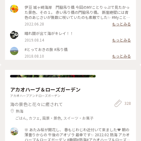
伊豆 城ヶ崎海岸 門脇吊り橋 今回のMYことりっぷで見たかっ
た景色、その１。 赤い吊り橋の門脇吊り橋。 断崖絶壁には青
色のあじさいが無数に咲いていたのも素敵でした✨ #Myことり
っぷ #アートみたいな景色 #高さ23メートル #長さ48メートル
2022.06.28
もっとみる
#けっこう揺れます
晴れ間が出て海がキレイ！！
2019.08.14
もっとみる
#とっておきの旅 #吊り橋
2018.08.10
もっとみる
アカオハーブ＆ローズガーデン
アカオハーブアンドローズガーデン
328
海の景色と花々に癒されて
熱海
ごはん, カフェ, 風景・景色, スイーツ・お菓子
🌸 あたみ桜が開花し、 春もじわじわ近付いて来ました❤ 朝の
薄曇りからの 午後のアオゾラ 最幸です✨ 2022.02 熱海 アカオ
ハーブ＆ローズガーデン #静岡#熱海#アカオハーブ＆ローズガ