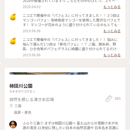
2020が開催されています🍠 こちらその中のひとつ、スイート
ポテトドルチェ 名前がすでに美味しそう🤤 焼き芋の中にラム
2020.04.02
もっとみる
酒をきかせたお芋ペースト、その暖かい川越シルクスイートの
上に冷たいバニラアイス、仕上げにはちみつを上からたっぷり
ニコエで開催中の『パフェス』に行ってきました！！ 2つ目は
😍😍😍 こんなん美味しくないわけがないっ‼️ もちろん美味し
マンゴーパフェ✨ 宮崎県産マンゴーを使用した贅沢なパフェで
くいただきました😋 こちらは店内イートインで食べられるも
す！ マンゴーが花弁のように盛り付けられているのもとても
のですがそれ以外にさつまいも入りのチキンカレーや焼き芋の
ときめきます♡ 味は安定の美味しさです！！とろとろで甘い
2019.06.06
もっとみる
ポタージュ、お持ち帰りができる焼きいモンブランやいもあわ
マンゴーとあっさりシャーベットがとてもバランス良いで
団子、時間で焼きあがる超蜜焼き芋などがありました🤔 それ
す！！ #わたしの街 #浜松 #ニコエ #パフェ
ニコエで開催中の『パフェス』に行ってきました！！ 悩みに
以外にもまだラインナップはありましたよ～☝️ 焼き芋フェス
悩んで選んだ1つ目は『寿司パフェ』！？ ご飯、錦糸卵、野
2020は4/5日曜日まで❗ ※コロナ問題で中々出掛けるのも大変
菜、ひき肉等がパフェグラスに綺麗に盛り付けられてるだけで
な時期ですが、入り口ではアルコールのスプレーなどが置いて
はありません！！ なんと、上にわさびアイスが乗ってます(ﾟ
2019.06.06
もっとみる
ありました 店内などは密閉密集空間なのでサッと買って帰っ
∀ﾟ) 爽やかな辛味とクリーミーな甘さのアイスが具材と合わさ
てきたり、外のテラス席を使ったり私はしてきました 都市部
ると、これがとっても美味しいんです✨ 名前のインパクトで注
では自粛が求められてはいますが、地域や場所など自分で考え
文しましたが、大当たりでした♡ #わたしの街 #浜松 #ニコ
自分で出来る予防でいいかと思っています もちろんこの先の
エ #パフェ
ことはわかりませんが…😅 #甘いものは正義#焼き芋#お芋#春
華堂#浜松#ことりっぷ静岡
柿田川公園
カキタガワコウエン
305
自然を感じる湧き水広場
三島
風景・景色
ふらり三島① まずは柿田川公園へ 富士山からの雪解け水が水
源の清流 21世紀に残したい日本の自然百選や 日本名水百選に