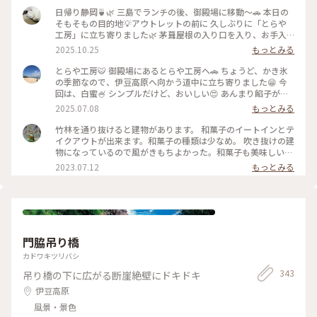
日帰り静岡🍵🌿 三島でランチの後、御殿場に移動〜🚗 本日の
そもそもの目的地💡アウトレットの前に 久しぶりに「とらや
工房」に立ち寄りました🌿 茅葺屋根の入り口を入り、お手入
れされた 林の中を抜けたら…🌲🌳🌲🌳 変わらぬ佇まいの工房
2025.10.25
もっとみる
にホッとします☺️ 栗餅とお茶を頂きました🌰🍵美味しい〜😋
その後アウトレットでお買い物を楽しみ😊 途中、休憩ではサ
とらや工房🐯 御殿場にあるとらや工房へ🚗 ちょうど、かき氷
ングラムでお茶タイム🥤 夜ごはんは混む前の早めの時間に 沼
の季節なので、伊豆高原へ向かう道中に立ち寄りました😁 今
津魚がし寿司さんで地のものメインの 美味しいお寿司🍣🍣頂
回は、白蜜🍧 シンプルだけど、おいしい😍 あんまり餡子が得
きました(๑>◡<๑) 美味しい静岡、満喫の大満足日帰り旅です
意ではない私でも、とらやの餡子はおいしいです✨ #静岡県#
2025.07.08
もっとみる
✨✨ #ことりっぷと一緒 #ことりっぷ静岡 #秋の装い #とらや工
かき氷 #カフェ
房#栗餅 #御殿場プレミアムアウトレット #サングラム #静岡茶
竹林を通り抜けると建物があります。 和菓子のイートインとテ
#沼津魚がし寿司 #回転寿司
イクアウトが出来ます。和菓子の種類は少なめ。 吹き抜けの建
物になっているので風がきもちよかった。和菓子も美味しいで
す。
2023.07.12
もっとみる
門脇吊り橋
カドワキツリバシ
343
吊り橋の下に広がる断崖絶壁にドキドキ
伊豆高原
風景・景色