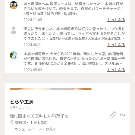
城ヶ崎海岸へ🌊 散策コースは、結構きつかった！ 木漏れ日が
きれいな道を歩いて、絶景を見て、自然のパワーをチャージ！
#城ヶ崎海岸 #景色 #旅 #秋 #旅行
2024.11.05
もっとみる
伊豆に行きました。城ヶ崎海岸では灯台に登ったり、つり橋を
渡ったりしました🎵小室山では、うっすら富士山を見ることが
できました😊 #海岸#伊豆#城ヶ崎海岸#大室山#小室山#橋立#
つり橋#静岡#ことりっぷ旅2024
2024.08.21
もっとみる
＊城ヶ崎海岸＊ 今から約4000年前、噴火した大室山の溶岩流
が相模湾に流れ込み、複雑な地形となったのが城ヶ崎海岸一帯
です。 断崖絶壁にかかる全長48m、高さ約23m、スリル満点
の「門脇吊り橋」。 以前行った時よりは怖くなかったけれど、
2023.05.03
もっとみる
やはり海を見下ろすと足がすくみ、ぞわぞわします。 それでも
景色は素晴らしく、伊豆の青い海がとても綺麗でした✨ ログハ
ウス風の城ヶ崎海岸駅から、行きはお花いっぱいのお庭が素敵
な住宅街を散策し、帰りは遊歩道を抜け、城ヶ崎オレンジ村の
方を通り駅まで歩きました。 途中台湾リスを林の中に発見🐿
リス目掛けてシャッターを押し、写真を拡大したら、ちゃんと
とらや工房
こっち見ててくれて笑っちゃいました☺️ でもこの台湾リス、
木をかじって枯らしてしまったり、電線をかじって停電になっ
トラヤコウボウ
たりと地元では問題になっている様です。 #私のことりっぷ旅
354
緑に囲まれて美味しい和菓子を
#ことりっぷ静岡 #伊豆 #城ヶ崎海岸#門脇吊り橋#台湾リス
御殿場・十里木高原
カフェ, スイーツ・お菓子