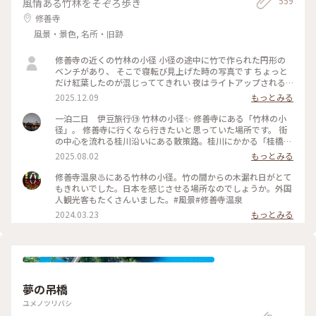
559
風情ある竹林をそぞろ歩き
しらえにオススメです。 #静岡 #ぬくもりの森 #癒し旅
修善寺
風景・景色, 名所・旧跡
修善寺の近くの竹林の小径 小径の途中に竹で作られた円形の
ベンチがあり、 そこで寝転び見上げた時の写真です ちょっと
だけ紅葉したのが混じっててきれい 夜はライトアップされる
らしいよ 絶対すてきだわ #竹林の小径 #はじめての投稿
2025.12.09
もっとみる
一泊二日 伊豆旅行⑲ 竹林の小径✨️ 修善寺にある「竹林の小
径」。 修善寺に行くなら行きたいと思っていた場所です。 街
の中心を流れる桂川沿いにある散策路。桂川にかかる「桂橋」
から「楓橋」にかけて、300mほどの遊歩道が続いています。
2025.08.02
もっとみる
自然風景を満喫することができる「竹林の小径」✨️ 石畳の通路
を進んで行くと、中央部に竹製の大きな円形ベンチもあります
修善寺温泉♨️にある竹林の小径。竹の間からの木漏れ日がとて
💡 誰もいなくて貸切状態😆 素敵な竹林の小径を満喫してきま
もきれいでした。日本を感じさせる場所なのでしょうか。外国
した✨️ 2025.7.9 #竹林の小径 #ゆるり夏時間
人観光客もたくさんいました。#風景#修善寺温泉
2024.03.23
もっとみる
夢の吊橋
ユメノツリバシ