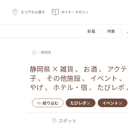
エリアから探す
ガイド・マガジン
新着
特集
静岡県
静岡県
×
雑貨
、
お酒
、
アクテ
子
、
その他施設
、
イベント
、
やげ
、
ホテル・宿
、
たびレポ
絞り込む
たびレポ
イベント
スポット