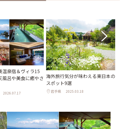
美温泉宿＆ヴィラ15
浜松
海外旅行気分が味わえる東日本の
天風呂や美食に癒やさ
フィ
スポット9選
らし
岩手県
2025.03.18
2026.07.17
静岡