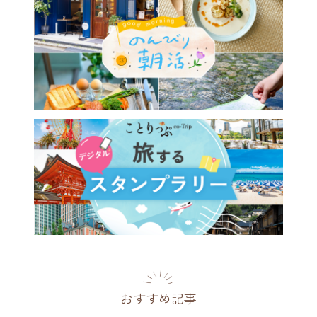
に生まれた北欧の村。「ドロ
ーズキャンパス」で幸せな暮
に出会う旅～前編
県
2019.04.10
おすすめ記事