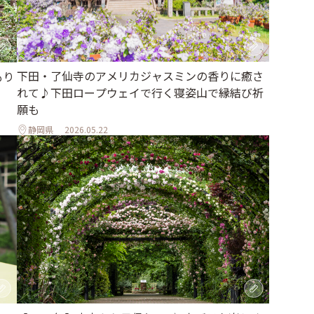
下田・了仙寺のアメリカジャスミンの香りに癒さ
もり
れて♪下田ロープウェイで行く寝姿山で縁結び祈
願も
静岡県
2026.05.22