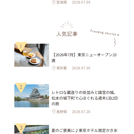
宮城県
2026.07.09
人気記事
1
【2026年7月】東京ニューオープン23
選
東京都
2026.07.30
2
レトロな蔵造りの街並みと国宝の城。
松本の城下町で心ほぐれる週末1泊2日
の旅
長野県
2026.07.28
3
夏のご褒美に♪東京ホテル限定かき氷