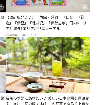
天風
【改訂版発売♪】「角館・盛岡」「仙台」「鎌
倉」「伊豆」「軽井沢」「伊勢志摩」国内6エリ
アと海外1エリアがリニューアル
宮城県
2026.07.09
古民
新茶の季節に訪れたい♪ 美しい日本庭園を見渡せ
る、掛川「茶の蔵 かねも」の茶室でゆるり上質な