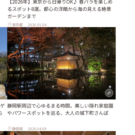
【2026年】東京から日帰りOK♪ 春バラを楽しめ
るスポット8選。都心の洋館から海の見える絶景
ガーデンまで
東京都
2026.05.04
ゲ
静岡駅周辺で心ゆるまる時間。美しい隠れ家庭園
ら
やパワースポットを巡る、大人の城下町さんぽ
静岡県
2026.04.09