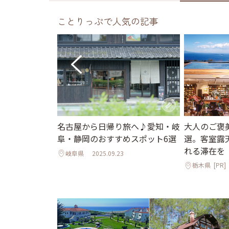
ことりっぷで人気の記事
大人のご褒
へ♪プールや
名古屋から日帰り旅へ♪愛知・岐
選。客室露
爽快な森のコ
阜・静岡のおすすめスポット6選
れる滞在を
5選
岐阜県
2025.09.23
栃木県
[PR]
7.24