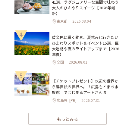
41選。ラグジュアリーな空間で味わう
大人のひんやりスイーツ【2026年最
新】
東京都
2026.08.04
4
黄金色に輝く絶景。夏休みに行きたい
ひまわりスポット＆イベント15選。巨
大迷路や夜のライトアップまで【2026
年夏】
全国
2026.08.01
5
【チケットプレゼント】水辺の世界か
ら浮世絵の世界へ。「広島もとまち水
族館」ではじまるアートさんぽ
広島県
[PR]
2026.07.31
もっとみる