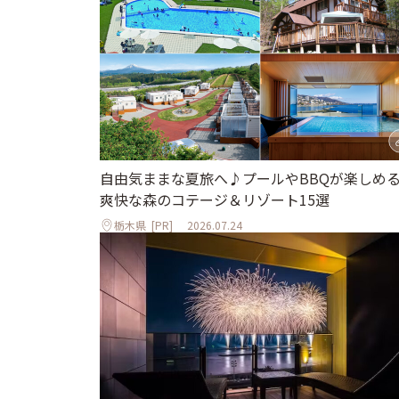
自由気ままな夏旅へ♪プールやBBQが楽しめ
爽快な森のコテージ＆リゾート15選
栃木県
[PR]
2026.07.24