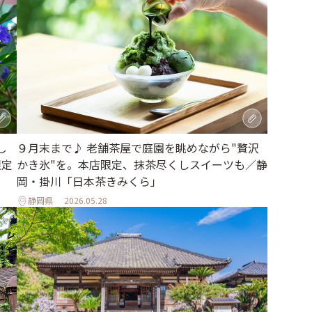
し
９月末まで♪ 老舗茶屋で庭園を眺めながら"贅沢
限定
かき氷"を。本店限定、抹茶尽くしスイーツも／静
岡・掛川「日本茶きみくら」
静岡県
2026.05.28