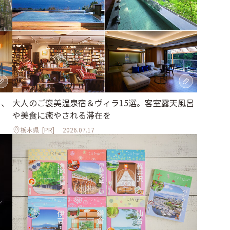
大人のご褒美温泉宿＆ヴィラ15選。客室露天風呂
る、
や美食に癒やされる滞在を
栃木県
[PR]
2026.07.17