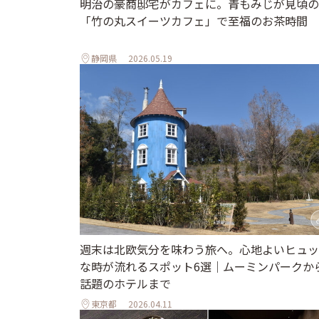
明治の豪商邸宅がカフェに。青もみじが見頃の
「竹の丸スイーツカフェ」で至福のお茶時間
静岡県
2026.05.19
週末は北欧気分を味わう旅へ。心地よいヒュッ
な時が流れるスポット6選｜ムーミンパークか
話題のホテルまで
東京都
2026.04.11