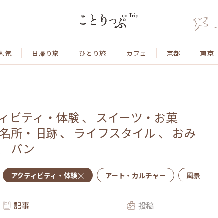
人気
日帰り旅
ひとり旅
カフェ
京都
東京
ィビティ・体験
、
スイーツ・お菓
名所・旧跡
、
ライフスタイル
、
おみ
、
パン
アクティビティ・体験
アート・カルチャー
風景・景
記事
投稿