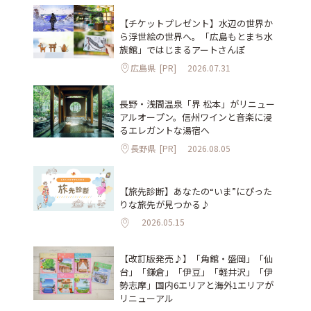
【チケットプレゼント】水辺の世界か
ら浮世絵の世界へ。「広島もとまち水
族館」ではじまるアートさんぽ
広島県
[PR]
2026.07.31
長野・浅間温泉「界 松本」がリニュー
アルオープン。信州ワインと音楽に浸
るエレガントな湯宿へ
長野県
[PR]
2026.08.05
【旅先診断】あなたの“いま”にぴった
りな旅先が見つかる♪
2026.05.15
【改訂版発売♪】「角館・盛岡」「仙
台」「鎌倉」「伊豆」「軽井沢」「伊
勢志摩」国内6エリアと海外1エリアが
リニューアル