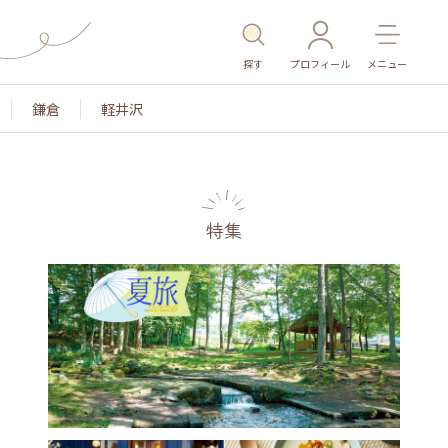
探す
プロフィール
メニュー
鎌倉
軽井沢
特集
色
名所・旧跡
温泉・スパ
その他施設
ごは