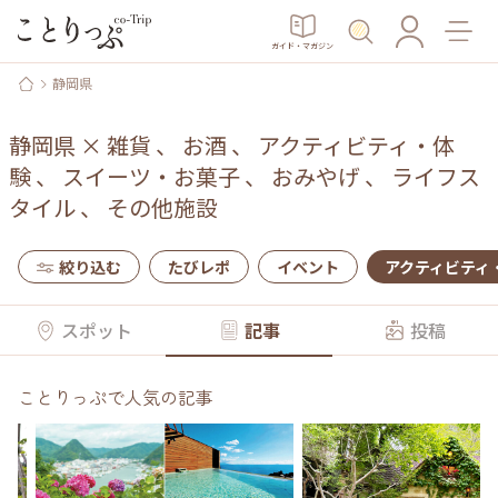
ガイド・マガジン
静岡県
静岡県
×
雑貨
、
お酒
、
アクティビティ・体
験
、
スイーツ・お菓子
、
おみやげ
、
ライフス
タイル
、
その他施設
絞り込む
たびレポ
イベント
アクティビティ
スポット
記事
投稿
ことりっぷで人気の記事