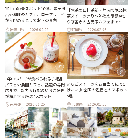
富士山絶景スポット10選。露天風
【抹茶の日】茶処・静岡で絶品抹
呂や湖畔のカフェ、ロープウェイ
茶スイーツ巡り～熱海の話題店か
から眺めるとっておきの景色
ら修善寺の古民家カフェまで～
神奈川県
2026.02.23
静岡県
2026.02.06
1年中いちごが食べられる♪絶品
いちごスイーツをお目当てにでか
パフェや農園カフェ、話題の専門
けたい♪ 全国の名産地のスポット
店まで。都内＆近郊のいちご好き
6選
が満足する厳選7スポット
東京都
2026.01.25
宮城県
2026.01.15