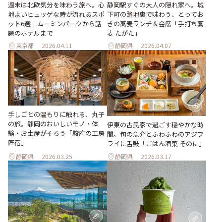
週末は北欧気分を味わう旅へ。心
静岡駅すぐの大人の隠れ家へ。城
地よいヒュッゲな時が流れるスポ
下町の路地裏で味わう、とってお
ット6選｜ムーミンパークから話
きの蕎麦ランチ＆会席「手打ち蕎
題のホテルまで
麦 たがた」
東京都
2026.04.11
静岡県
2026.04.07
手しごとの温もりに触れる、丸子
の旅。静岡のおいしいモノ・体
伊東の古民家で過ごす穏やかな時
験・お土産がそろう「駿府の工房
間。旬の魚介とふわふわのアジフ
匠宿」
ライに舌鼓「ごはん酒菜 そのに」
静岡県
2026.03.25
静岡県
2026.03.17