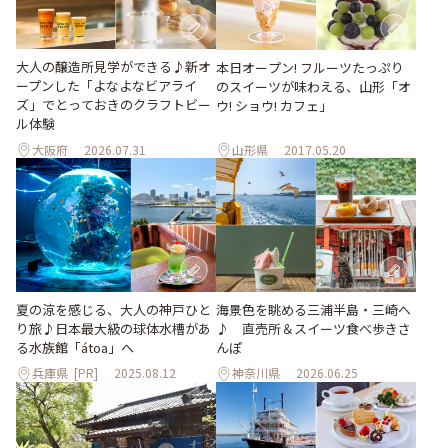
大人の醸造所見学ができる♪新オ
本日オープン! フルーツたっぷり
ープンした「よなよなビアライ
のスイーツが味わえる、山形「オ
ズ」でとっておきのクラフトビー
ウ! ショウ! カフェ」
ル体験
大阪府
2026.07.31
山形県
2017.05.20
夏の涼を感じる、大人の神戸ひと
海景色を眺める三浦半島・三崎へ
り旅♪日本最大級の球体水槽があ
♪ 直売所＆スイーツ食べ歩きさ
る水族館「átoa」へ
んぽ
兵庫県
[PR]
2025.08.12
神奈川県
2026.06.25