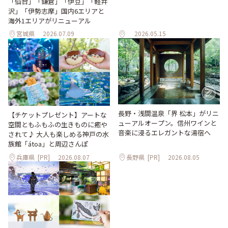
「仙台」「鎌倉」「伊豆」「軽井
沢」「伊勢志摩」国内6エリアと
海外1エリアがリニューアル
宮城県
2026.07.09
2026.05.15
長野・浅間温泉「界 松本」がリニ
【チケットプレゼント】アートな
ューアルオープン。信州ワインと
空間ともふもふの生きものに癒や
音楽に浸るエレガントな湯宿へ
されて♪ 大人も楽しめる神戸の水
族館「átoa」と周辺さんぽ
兵庫県
[PR]
2026.08.07
長野県
[PR]
2026.08.05