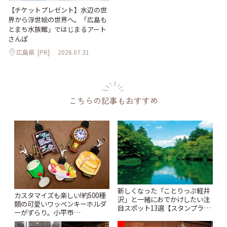
【チケットプレゼント】水辺の世
界から浮世絵の世界へ。「広島も
とまち水族館」ではじまるアート
さんぽ
広島県
[PR]
2026.07.31
こちらの記事もおすすめ
新しくなった「ことりっぷ軽井
カスタマイズも楽しい!約500種
沢」と一緒におでかけしたい注
類の可愛いワッペンキーホルダ
目スポット13選【スタンプラリ
ーがずらり。小平市
ー開催中】 | ことりっぷ
「Kimamaya T&K」 | ことりっ