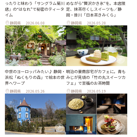
ったりと味わう「サングラム菊川
めながら"贅沢かき氷"を。本店限
店」の“はなれ”で秘密のティータ
定、抹茶尽くしスイーツも／静
イム
岡・掛川「日本茶きみくら」
静岡県
2026.06.08
静岡県
2026.05.28
中世のヨーロッパみたい♪ 静岡・
明治の豪商邸宅がカフェに。青も
浜松「ぬくもりの森」で絵本の世
みじが見頃の「竹の丸スイーツカ
界へワープ
フェ」で至福のお茶時間
静岡県
2026.05.26
静岡県
2026.05.19