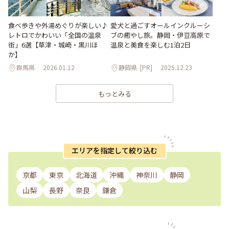
食べ歩きや外湯めぐりが楽しい♪
愛犬と過ごすオールインクルーシ
レトロでかわいい「全国の温泉
ブの癒やし旅。静岡・伊豆高原で
街」6選【草津・城崎・黒川ほ
温泉と美食を楽しむ1泊2日
か】
群馬県
2026.01.12
静岡県
[PR]
2025.12.23
もっとみる
エリアを指定して絞り込む
京都
東京
北海道
沖縄
神奈川
静岡
山梨
長野
奈良
鎌倉