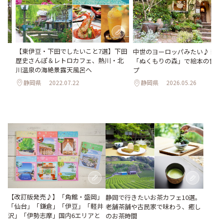
【東伊豆・下田でしたいこと7選】下田
ィ
中世のヨーロッパみたい♪ 静
歴史さんぽ＆レトロカフェ、熱川・北
出
「ぬくもりの森」で絵本の世
川温泉の海絶景露天風呂へ
プ
静岡県
2022.07.22
静岡県
2026.05.26
【改訂版発売♪】「角館・盛岡」
静岡で行きたいお茶カフェ10選。
「仙台」「鎌倉」「伊豆」「軽井
老舗茶舗や古民家で味わう、癒し
沢」「伊勢志摩」国内6エリアと
のお茶時間