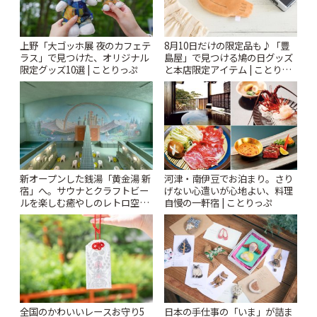
上野「大ゴッホ展 夜のカフェテ
8月10日だけの限定品も♪「豊
ラス」で見つけた、オリジナル
島屋」で見つける鳩の日グッズ
限定グッズ10選 | ことりっぷ
と本店限定アイテム | ことりっ
ぷ
新オープンした銭湯「黄金湯 新
河津・南伊豆でお泊まり。さり
宿」へ。サウナとクラフトビー
げない心遣いが心地よい、料理
ルを楽しむ癒やしのレトロ空間
自慢の一軒宿 | ことりっぷ
| ことりっぷ
全国のかわいいレースお守り5
日本の手仕事の「いま」が詰ま