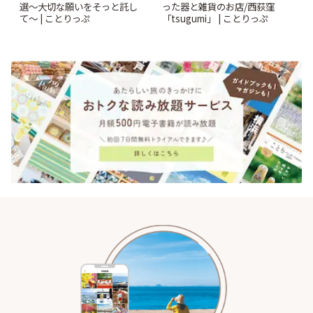
選〜大切な願いをそっと託し
った器と雑貨のお店/西荻窪
て〜 | ことりっぷ
「tsugumi」 | ことりっぷ