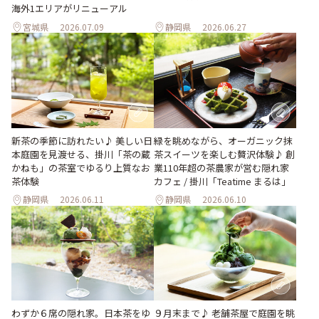
海外1エリアがリニューアル
宮城県
2026.07.09
静岡県
2026.06.27
新茶の季節に訪れたい♪ 美しい日
緑を眺めながら、オーガニック抹
本庭園を見渡せる、掛川「茶の蔵
茶スイーツを楽しむ贅沢体験♪ 創
かねも」の茶室でゆるり上質なお
業110年超の茶農家が営む隠れ家
茶体験
カフェ / 掛川「Teatime まるは」
静岡県
2026.06.11
静岡県
2026.06.10
わずか６席の隠れ家。日本茶をゆ
９月末まで♪ 老舗茶屋で庭園を眺