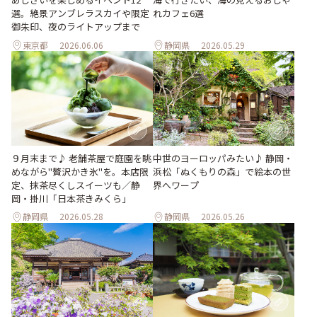
選。絶景アンブレラスカイや限定
れカフェ6選
御朱印、夜のライトアップまで
東京都
2026.06.06
静岡県
2026.05.29
９月末まで♪ 老舗茶屋で庭園を眺
中世のヨーロッパみたい♪ 静岡・
めながら"贅沢かき氷"を。本店限
浜松「ぬくもりの森」で絵本の世
定、抹茶尽くしスイーツも／静
界へワープ
岡・掛川「日本茶きみくら」
静岡県
2026.05.28
静岡県
2026.05.26