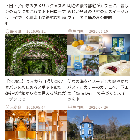
下田・了仙寺のアメリカジャスミ
明治の豪商邸宅がカフェに。青も
ンの香りに癒されて♪下田ロープ
みじが見頃の「竹の丸スイーツカ
ウェイで行く寝姿山で縁結び祈願
フェ」で至福のお茶時間
も
静岡県
2026.05.22
静岡県
2026.05.19
【2026年】東京から日帰りOK♪
伊豆の海をイメージした爽やかな
春バラを楽しめるスポット8選。
パステルカラーのカフェへ。下田
都心の洋館から海の見える絶景ガ
の「Cafe Den」で手づくりスイー
ーデンまで
ツを♪
東京都
2026.05.04
静岡県
2026.04.26