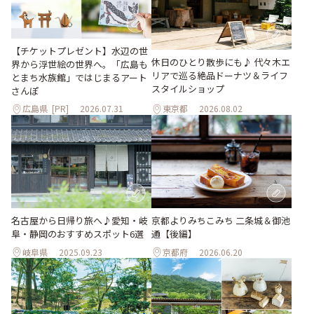
【チケットプレゼント】水辺の世
休日のひとり散歩にも♪ 代々木エ
界から浮世絵の世界へ。「広島も
リアで巡る絶品ドーナツ＆ライフ
とまち水族館」ではじまるアート
スタイルショップ
さんぽ
広島県
[PR]
2026.07.31
東京都
2026.08.02
名古屋から日帰り旅へ♪愛知・岐
京都よりみちこみち 二条城＆御池
阜・静岡のおすすめスポット6選
通【後編】
岐阜県
2025.09.23
京都府
2026.06.20