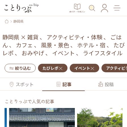
ガイド・マガジン
静岡県
静岡県
×
雑貨
、
アクティビティ・体験
、
ごは
ん
、
カフェ
、
風景・景色
、
ホテル・宿
、
たび
レポ
、
おみやげ
、
イベント
、
ライフスタイル
絞り込む
たびレポ
イベント
アクティビ
スポット
記事
投稿
ことりっぷで人気の記事