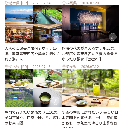
栃木県
[PR]
2026.07.24
群馬県
2026.07.20
大人のご褒美温泉宿＆ヴィラ15
熱海の花火が見えるホテル11選。
選。客室露天風呂や美食に癒やさ
お部屋や露天風呂から夏の絶景を
れる滞在を
ゆったり鑑賞【2026年】
栃木県
[PR]
2026.07.17
静岡県
2026.07.12
静岡で行きたいお茶カフェ10選。
新茶の季節に訪れたい♪ 美しい日
老舗茶舗や古民家で味わう、癒し
本庭園を見渡せる、掛川「茶の蔵
のお茶時間
かねも」の茶室でゆるり上質なお