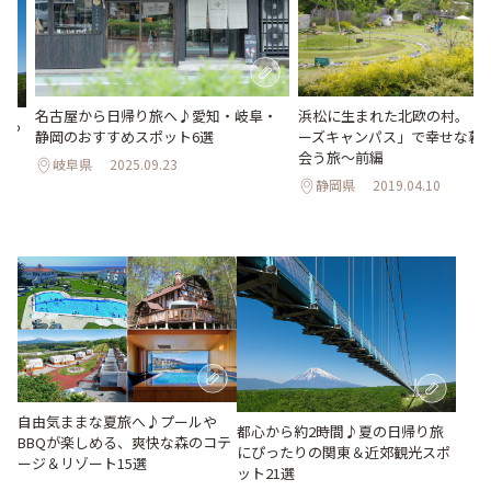
名古屋から日帰り旅へ♪愛知・岐阜・
浜松に生まれた北欧の村。「
ぴっ
静岡のおすすめスポット6選
ーズキャンパス」で幸せな暮
選
会う旅～前編
岐阜県
2025.09.23
静岡県
2019.04.10
自由気ままな夏旅へ♪プールや
都心から約2時間♪夏の日帰り旅
BBQが楽しめる、爽快な森のコテ
にぴったりの関東＆近郊観光スポ
ージ＆リゾート15選
ット21選