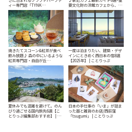
ィー専門店「TYNK
要文化財の洋館カフェから、改
Kabutocho」 | ことりっぷ
札すぐのレトロ喫茶まで~ | こと
りっぷ
焼きたてスコーン&紅茶が食べ
一度は泊まりたい、建築・デザ
飲み放題♪ 森の中にいるような
インにときめく西日本の宿8選
紅茶専門店・自由が丘
【2025年】 | ことりっぷ
「YOTSUBA TEA」でのんびり
時間 | ことりっぷ
夏休みでも混雑を避けて。のん
日本の手仕事の「いま」が詰ま
びり過ごせる国内旅先6選【こ
った器と雑貨のお店/西荻窪
とりっぷ編集部おすすめ】 | こ
「tsugumi」 | ことりっぷ
とりっぷ