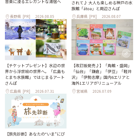
音楽に浸るエレガントな湯宿へ
されて♪ 大人も楽しめる神戸の水
族館「átoa」と周辺さんぽ
長野県
[PR]
2026.08.05
兵庫県
[PR]
2026.08.07
【改訂版発売♪】「角館・盛岡」
【チケットプレゼント】水辺の世
「仙台」「鎌倉」「伊豆」「軽井
界から浮世絵の世界へ。「広島も
沢」「伊勢志摩」国内6エリアと
とまち水族館」ではじまるアート
海外1エリアがリニューアル
さんぽ
広島県
[PR]
2026.07.31
宮城県
2026.07.09
【旅先診断】あなたの“いま”にぴ