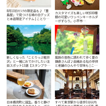
8月10日だけの限定品も♪「豊
カスタマイズも楽しい!約500種
島屋」で見つける鳩の日グッズ
類の可愛いワッペンキーホルダ
と本店限定アイテム | ことりっ
ーがずらり。小平市
ぷ
「Kimamaya T&K」 | ことりっ
ぷ
風鈴の音色に誘われて歩く夏の
新しくなった「ことりっぷ軽井
鎌倉さんぽ♪由緒ある社の参拝
沢」と一緒におでかけしたい注
と老舗のひんやり甘味も | こと
目スポット13選【スタンプラリ
りっぷ
ー開催中】 | ことりっぷ
日本橋兜町に誕生。香りと静け
すべて東京駅から徒歩5分以内
さに包まれるクラフトハーブテ
♪駅近カフェ最新ガイド6選~重