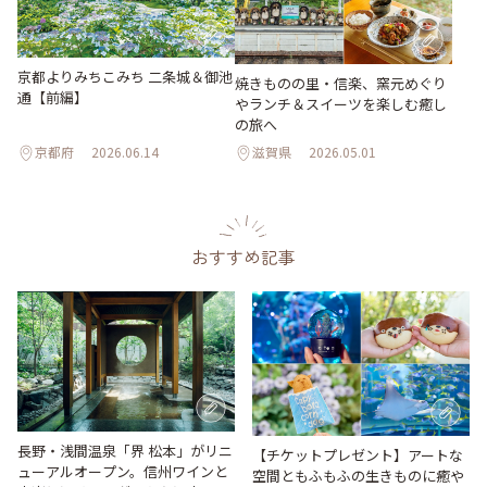
京都よりみちこみち 二条城＆御池
焼きものの里・信楽、窯元めぐり
通【前編】
やランチ＆スイーツを楽しむ癒し
の旅へ
京都府
2026.06.14
滋賀県
2026.05.01
おすすめ記事
長野・浅間温泉「界 松本」がリニ
【チケットプレゼント】アートな
ューアルオープン。信州ワインと
空間ともふもふの生きものに癒や