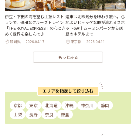
週末は北欧気分を味わう旅へ。心
伊豆・下田の海を望む山頂レスト
地よいヒュッゲな時が流れるスポ
ランで、優雅なクルーズトレイン
ット6選｜ムーミンパークから話
「THE ROYAL EXPRESS」の心とき
題のホテルまで
めく世界を楽しんで♪
静岡県
2026.04.17
東京都
2026.04.11
もっとみる
エリアを指定して絞り込む
京都
東京
北海道
沖縄
神奈川
静岡
山梨
長野
奈良
鎌倉