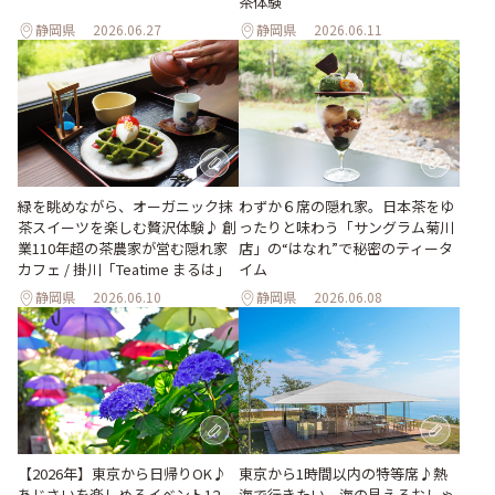
茶体験
静岡県
2026.06.27
静岡県
2026.06.11
緑を眺めながら、オーガニック抹
わずか６席の隠れ家。日本茶をゆ
茶スイーツを楽しむ贅沢体験♪ 創
ったりと味わう「サングラム菊川
業110年超の茶農家が営む隠れ家
店」の“はなれ”で秘密のティータ
カフェ / 掛川「Teatime まるは」
イム
静岡県
2026.06.10
静岡県
2026.06.08
【2026年】東京から日帰りOK♪
東京から1時間以内の特等席♪熱
あじさいを楽しめるイベント12
海で行きたい、海の見えるおしゃ