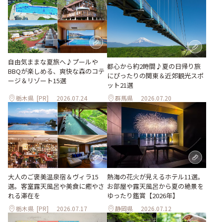
自由気ままな夏旅へ♪プールや
都心から約2時間♪夏の日帰り旅
BBQが楽しめる、爽快な森のコテ
にぴったりの関東＆近郊観光スポ
ージ＆リゾート15選
ット21選
栃木県
[PR]
2026.07.24
群馬県
2026.07.20
大人のご褒美温泉宿＆ヴィラ15
熱海の花火が見えるホテル11選。
選。客室露天風呂や美食に癒やさ
お部屋や露天風呂から夏の絶景を
れる滞在を
ゆったり鑑賞【2026年】
栃木県
[PR]
2026.07.17
静岡県
2026.07.12