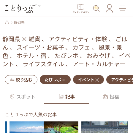
ガイド・マガジン
静岡県
静岡県
×
雑貨
、
アクティビティ・体験
、
ごは
ん
、
スイーツ・お菓子
、
カフェ
、
風景・景
色
、
ホテル・宿
、
たびレポ
、
おみやげ
、
イベ
ント
、
ライフスタイル
、
アート・カルチャー
絞り込む
たびレポ
イベント
アクティビ
スポット
記事
投稿
ことりっぷで人気の記事