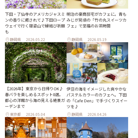
下田・了仙寺のアメリカジャスミ
明治の豪商邸宅がカフェに。青も
ンの香りに癒されて♪下田ロープ
みじが見頃の「竹の丸スイーツカ
ウェイで行く寝姿山で縁結び祈願
フェ」で至福のお茶時間
も
静岡県
2026.05.22
静岡県
2026.05.19
【2026年】東京から日帰りOK♪
伊豆の海をイメージした爽やかな
春バラを楽しめるスポット8選。
パステルカラーのカフェへ。下田
都心の洋館から海の見える絶景ガ
の「Cafe Den」で手づくりスイー
ーデンまで
ツを♪
東京都
2026.05.04
静岡県
2026.04.26