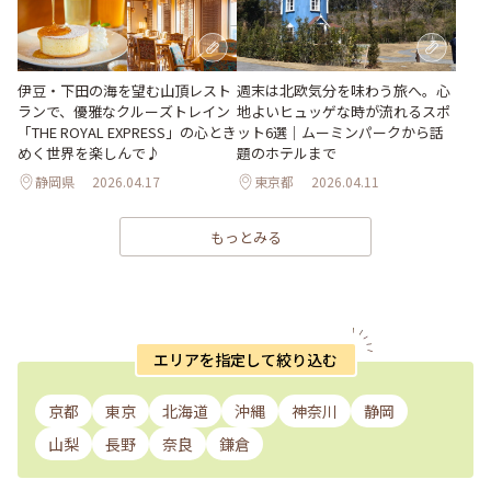
週末は北欧気分を味わう旅へ。心
伊豆・下田の海を望む山頂レスト
地よいヒュッゲな時が流れるスポ
ランで、優雅なクルーズトレイン
ット6選｜ムーミンパークから話
「THE ROYAL EXPRESS」の心とき
題のホテルまで
めく世界を楽しんで♪
静岡県
2026.04.17
東京都
2026.04.11
もっとみる
エリアを指定して絞り込む
京都
東京
北海道
沖縄
神奈川
静岡
山梨
長野
奈良
鎌倉