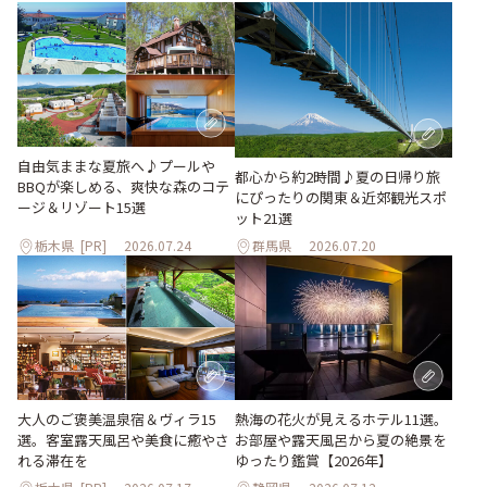
自由気ままな夏旅へ♪プールや
都心から約2時間♪夏の日帰り旅
BBQが楽しめる、爽快な森のコテ
にぴったりの関東＆近郊観光スポ
ージ＆リゾート15選
ット21選
栃木県
[PR]
2026.07.24
群馬県
2026.07.20
大人のご褒美温泉宿＆ヴィラ15
熱海の花火が見えるホテル11選。
選。客室露天風呂や美食に癒やさ
お部屋や露天風呂から夏の絶景を
れる滞在を
ゆったり鑑賞【2026年】