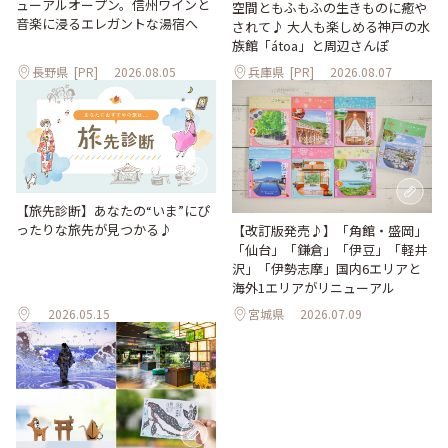
ューアルオープン。信州ワインと
空間ともふもふの生きものに癒や
音楽に浸るエレガントな湯宿へ
されて♪ 大人も楽しめる神戸の水
族館「átoa」と周辺さんぽ
長野県
[PR]
2026.08.05
兵庫県
[PR]
2026.08.07
【旅先診断】あなたの“いま”にぴ
ったりな旅先が見つかる♪
【改訂版発売♪】「角館・盛岡」
「仙台」「鎌倉」「伊豆」「軽井
沢」「伊勢志摩」国内6エリアと
海外1エリアがリニューアル
2026.05.15
宮城県
2026.07.09