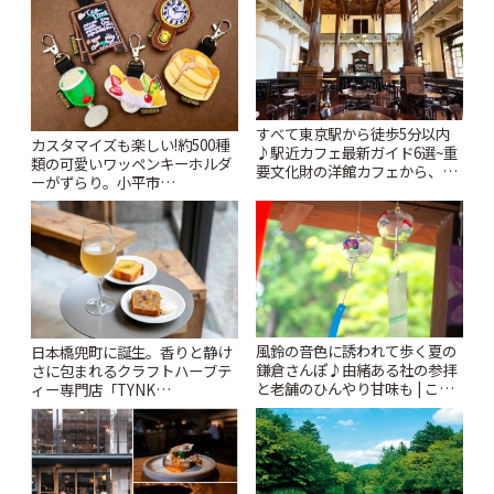
すべて東京駅から徒歩5分以内
カスタマイズも楽しい!約500種
♪駅近カフェ最新ガイド6選~重
類の可愛いワッペンキーホルダ
要文化財の洋館カフェから、改
ーがずらり。小平市
札すぐのレトロ喫茶まで~ | こと
「Kimamaya T&K」 | ことりっ
りっぷ
ぷ
風鈴の音色に誘われて歩く夏の
日本橋兜町に誕生。香りと静け
鎌倉さんぽ♪由緒ある社の参拝
さに包まれるクラフトハーブテ
と老舗のひんやり甘味も | こと
ィー専門店「TYNK
りっぷ
Kabutocho」 | ことりっぷ