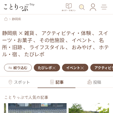
ガイド・マガジン
静岡県
静岡県
×
雑貨
、
アクティビティ・体験
、
スイ
ーツ・お菓子
、
その他施設
、
イベント
、
名
所・旧跡
、
ライフスタイル
、
おみやげ
、
ホテ
ル・宿
、
たびレポ
絞り込む
たびレポ
イベント
アクティビ
スポット
記事
投稿
ことりっぷで人気の記事