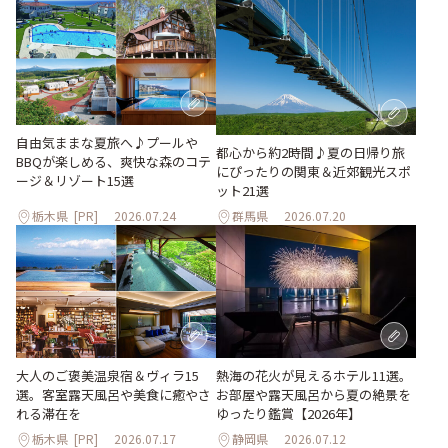
自由気ままな夏旅へ♪プールや
都心から約2時間♪夏の日帰り旅
BBQが楽しめる、爽快な森のコテ
にぴったりの関東＆近郊観光スポ
ージ＆リゾート15選
ット21選
栃木県
[PR]
2026.07.24
群馬県
2026.07.20
大人のご褒美温泉宿＆ヴィラ15
熱海の花火が見えるホテル11選。
選。客室露天風呂や美食に癒やさ
お部屋や露天風呂から夏の絶景を
れる滞在を
ゆったり鑑賞【2026年】
栃木県
[PR]
2026.07.17
静岡県
2026.07.12