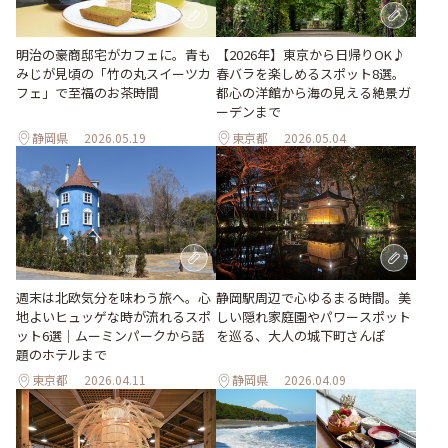
明治の豪商邸宅がカフェに。青も
【2026年】東京から日帰りOK♪
みじが見頃の「竹の丸スイーツカ
春バラを楽しめるスポット8選。
フェ」で至福のお茶時間
都心の洋館から海の見える絶景ガ
ーデンまで
静岡県
2026.05.19
東京都
2026.05.04
週末は北欧気分を味わう旅へ。心
静岡駅周辺で心ゆるまる時間。美
地よいヒュッゲな時が流れるスポ
しい隠れ家庭園やパワースポット
ット6選｜ムーミンパークから話
を巡る、大人の城下町さんぽ
題のホテルまで
東京都
2026.04.11
静岡県
2026.04.09