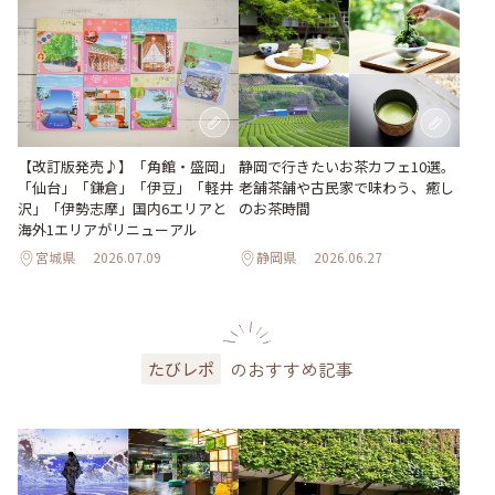
【改訂版発売♪】「角館・盛岡」
静岡で行きたいお茶カフェ10選。
「仙台」「鎌倉」「伊豆」「軽井
老舗茶舗や古民家で味わう、癒し
沢」「伊勢志摩」国内6エリアと
のお茶時間
海外1エリアがリニューアル
宮城県
2026.07.09
静岡県
2026.06.27
のおすすめ記事
たびレポ