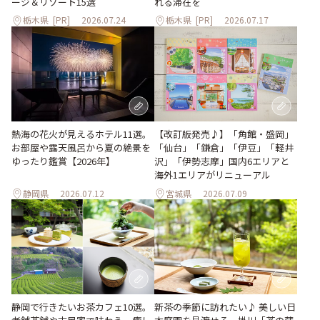
れる滞在を
ージ＆リゾート15選
栃木県
[PR]
2026.07.24
栃木県
[PR]
2026.07.17
熱海の花火が見えるホテル11選。
【改訂版発売♪】「角館・盛岡」
お部屋や露天風呂から夏の絶景を
「仙台」「鎌倉」「伊豆」「軽井
ゆったり鑑賞【2026年】
沢」「伊勢志摩」国内6エリアと
海外1エリアがリニューアル
静岡県
2026.07.12
宮城県
2026.07.09
静岡で行きたいお茶カフェ10選。
新茶の季節に訪れたい♪ 美しい日