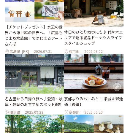
【チケットプレゼント】水辺の世
休日のひとり散歩にも♪ 代々木エ
界から浮世絵の世界へ。「広島も
リアで巡る絶品ドーナツ＆ライフ
とまち水族館」ではじまるアート
スタイルショップ
さんぽ
広島県
[PR]
2026.07.31
東京都
2026.08.02
名古屋から日帰り旅へ♪愛知・岐
京都よりみちこみち 二条城＆御池
阜・静岡のおすすめスポット6選
通【後編】
岐阜県
2025.09.23
京都府
2026.06.20