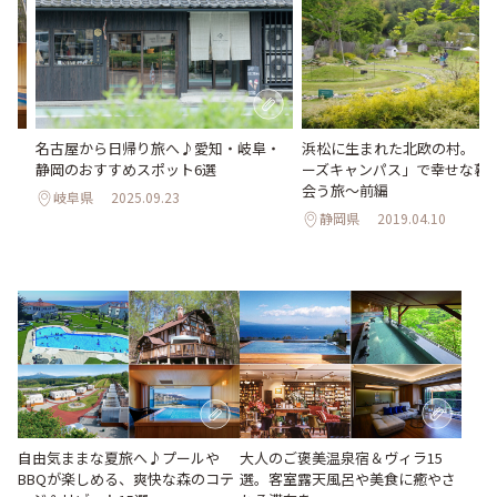
Qが
名古屋から日帰り旅へ♪愛知・岐阜・
浜松に生まれた北欧の村。「
ゾ
静岡のおすすめスポット6選
ーズキャンパス」で幸せな暮
会う旅～前編
岐阜県
2025.09.23
静岡県
2019.04.10
大人のご褒美温泉宿＆ヴィラ15
自由気ままな夏旅へ♪プールや
選。客室露天風呂や美食に癒やさ
BBQが楽しめる、爽快な森のコテ