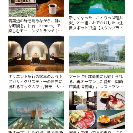
新しくなった「ことりっぷ軽井
青葉通の緑を眺めながら、静か
沢」と一緒におでかけしたい注
な時間を。仙台「Echoes」で
目スポット13選【スタンプラリ
楽しむモーニングとランチ | こ
ー開催中】 | ことりっぷ
とりっぷ
オリエント急行の客車のよう♪
アートにも建築美にも魅せられ
アガサ・クリスティーの世界に
る、再オープンした愛知「岡崎
浸れるブックカフェ/神田「サロ
市美術博物館」。レストランや
ンクリスティ」 | ことりっぷ
ショップも充実 | ことりっぷ
新オープンした銭湯「黄金湯 新
河津・南伊豆でお泊まり。さり