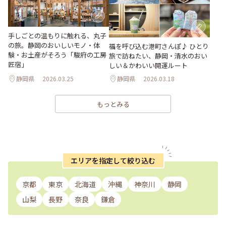
手しごとの温もりに触れる、丸子
の旅。静岡のおいしいモノ・体
福を呼び込む港町さんぽ♪ ひとり
験・お土産がそろう「駿府の工房
旅で訪ねたい、静岡・清水のおい
匠宿」
しい＆かわいい開運ルート
静岡県
2026.03.25
静岡県
2026.03.18
もっとみる
エリアを指定して絞り込む
京都
東京
北海道
沖縄
神奈川
静岡
山梨
長野
奈良
鎌倉