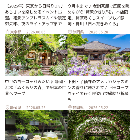
【2026年】東京から日帰りOK♪
９月末まで♪ 老舗茶屋で庭園を眺
あじさいを楽しめるイベント12
めながら"贅沢かき氷"を。本店限
選。絶景アンブレラスカイや限定
定、抹茶尽くしスイーツも／静
御朱印、夜のライトアップまで
岡・掛川「日本茶きみくら」
東京都
2026.06.06
静岡県
2026.05.28
下田・了仙寺のアメリカジャスミ
中世のヨーロッパみたい♪ 静岡・
ンの香りに癒されて♪下田ロープ
浜松「ぬくもりの森」で絵本の世
ウェイで行く寝姿山で縁結び祈願
界へワープ
も
静岡県
2026.05.26
静岡県
2026.05.22