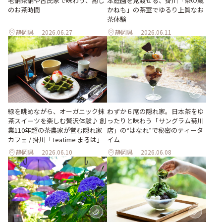
老舗茶舗や古民家で味わう、癒し
本庭園を見渡せる、掛川「茶の蔵
のお茶時間
かねも」の茶室でゆるり上質なお
茶体験
静岡県
2026.06.27
静岡県
2026.06.11
緑を眺めながら、オーガニック抹
わずか６席の隠れ家。日本茶をゆ
茶スイーツを楽しむ贅沢体験♪ 創
ったりと味わう「サングラム菊川
業110年超の茶農家が営む隠れ家
店」の“はなれ”で秘密のティータ
カフェ / 掛川「Teatime まるは」
イム
静岡県
2026.06.10
静岡県
2026.06.08