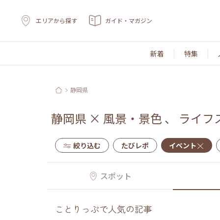
エリアから探す
ガイド・マガジン
新着
特集
静岡県
静岡県
×
風景・景色
、
ライフ
絞り込む
たびレポ
イベント
スポット
ことりっぷで人気の記事