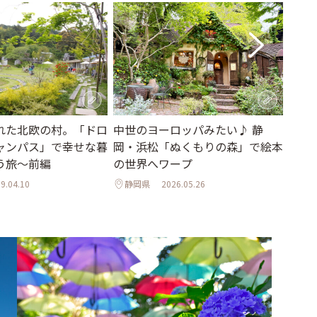
れた北欧の村。「ドロ
中世のヨーロッパみたい♪ 静
都心
ャンパス」で幸せな暮
岡・浜松「ぬくもりの森」で絵本
にぴ
う旅～前編
の世界へワープ
ット2
9.04.10
静岡県
2026.05.26
群馬