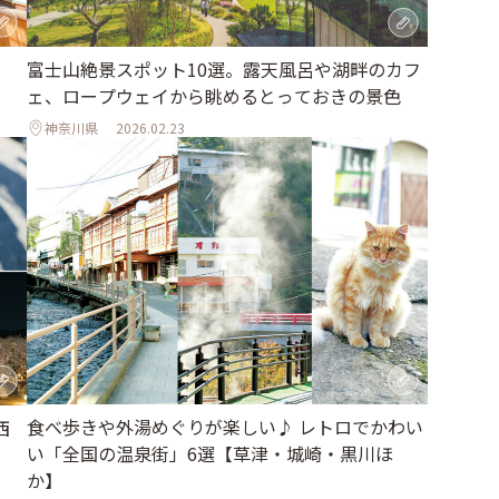
富士山絶景スポット10選。露天風呂や湖畔のカフ
ェ、ロープウェイから眺めるとっておきの景色
神奈川県
2026.02.23
食べ歩きや外湯めぐりが楽しい♪ レトロでかわい
西
い「全国の温泉街」6選【草津・城崎・黒川ほ
か】