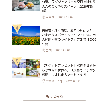
41選。ラグジュアリーな空間で味わう
大人のひんやりスイーツ【2026年最
新】
東京都
2026.08.04
4
黄金色に輝く絶景。夏休みに行きたい
ひまわりスポット＆イベント15選。巨
大迷路や夜のライトアップまで【2026
年夏】
全国
2026.08.01
5
【チケットプレゼント】水辺の世界か
ら浮世絵の世界へ。「広島もとまち水
族館」ではじまるアートさんぽ
広島県
[PR]
2026.07.31
もっとみる