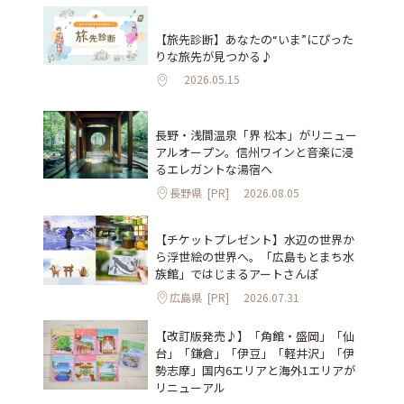
【旅先診断】あなたの“いま”にぴった
りな旅先が見つかる♪
2026.05.15
長野・浅間温泉「界 松本」がリニュー
アルオープン。信州ワインと音楽に浸
るエレガントな湯宿へ
長野県
[PR]
2026.08.05
【チケットプレゼント】水辺の世界か
ら浮世絵の世界へ。「広島もとまち水
族館」ではじまるアートさんぽ
広島県
[PR]
2026.07.31
【改訂版発売♪】「角館・盛岡」「仙
台」「鎌倉」「伊豆」「軽井沢」「伊
勢志摩」国内6エリアと海外1エリアが
リニューアル