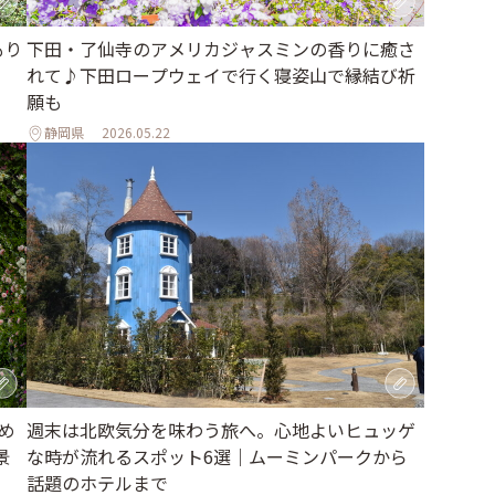
下田・了仙寺のアメリカジャスミンの香りに癒さ
もり
れて♪下田ロープウェイで行く寝姿山で縁結び祈
願も
静岡県
2026.05.22
め
週末は北欧気分を味わう旅へ。心地よいヒュッゲ
景
な時が流れるスポット6選｜ムーミンパークから
話題のホテルまで