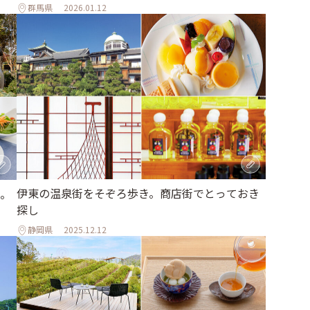
群馬県
2026.01.12
伊東の温泉街をそぞろ歩き。商店街でとっておき
。
探し
静岡県
2025.12.12