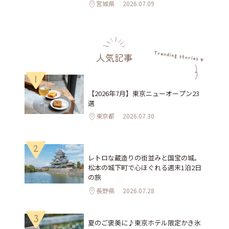
宮城県
2026.07.09
人気記事
1
【2026年7月】東京ニューオープン23
選
東京都
2026.07.30
2
レトロな蔵造りの街並みと国宝の城。
松本の城下町で心ほぐれる週末1泊2日
の旅
長野県
2026.07.28
3
夏のご褒美に♪東京ホテル限定かき氷