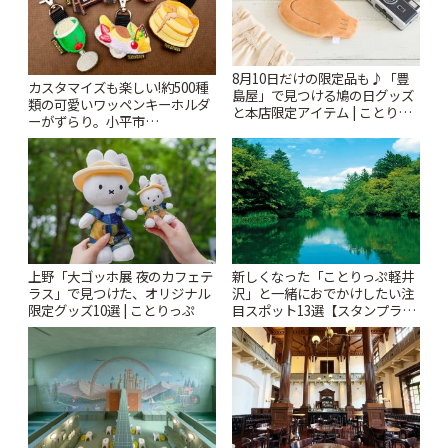
8月10日だけの限定品も♪「豊
カスタマイズも楽しい!約500種
島屋」で見つける鳩の日グッズ
類の可愛いワッペンキーホルダ
と本店限定アイテム | ことりっ
ーがずらり。小平市
ぷ
「Kimamaya T&K」 | ことりっ
ぷ
上野「大ゴッホ展 夜のカフェテ
新しくなった「ことりっぷ軽井
ラス」で見つけた、オリジナル
沢」と一緒におでかけしたい注
限定グッズ10選 | ことりっぷ
目スポット13選【スタンプラリ
ー開催中】 | ことりっぷ