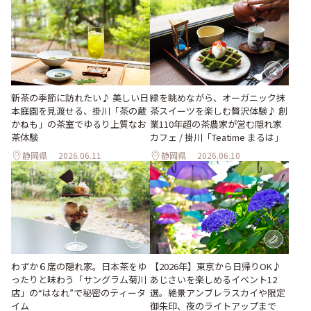
新茶の季節に訪れたい♪ 美しい日
緑を眺めながら、オーガニック抹
本庭園を見渡せる、掛川「茶の蔵
茶スイーツを楽しむ贅沢体験♪ 創
かねも」の茶室でゆるり上質なお
業110年超の茶農家が営む隠れ家
茶体験
カフェ / 掛川「Teatime まるは」
静岡県
2026.06.11
静岡県
2026.06.10
わずか６席の隠れ家。日本茶をゆ
【2026年】東京から日帰りOK♪
ったりと味わう「サングラム菊川
あじさいを楽しめるイベント12
店」の“はなれ”で秘密のティータ
選。絶景アンブレラスカイや限定
イム
御朱印、夜のライトアップまで