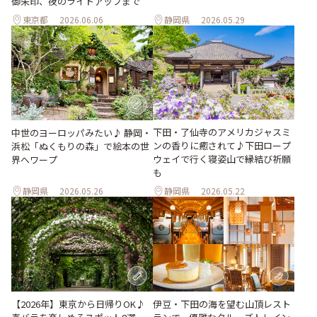
御朱印、夜のライトアップまで
東京都
2026.06.06
静岡県
2026.05.29
下田・了仙寺のアメリカジャスミ
中世のヨーロッパみたい♪ 静岡・
ンの香りに癒されて♪下田ロープ
浜松「ぬくもりの森」で絵本の世
ウェイで行く寝姿山で縁結び祈願
界へワープ
も
静岡県
2026.05.26
静岡県
2026.05.22
【2026年】東京から日帰りOK♪
伊豆・下田の海を望む山頂レスト