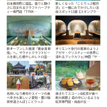
日本橋兜町に誕生。香りと静け
新しくなった「ことりっぷ軽井
さに包まれるクラフトハーブテ
沢」と一緒におでかけしたい注
ィー専門店「TYNK
目スポット13選【スタンプラリ
Kabutocho」 | ことりっぷ
ー開催中】 | ことりっぷ
新オープンした銭湯「黄金湯 新
オリエント急行の客車のよう♪
宿」へ。サウナとクラフトビー
アガサ・クリスティーの世界に
ルを楽しむ癒やしのレトロ空間
浸れるブックカフェ/神田「サロ
| ことりっぷ
ンクリスティ」 | ことりっぷ
名物いなり寿司やスイーツの食
焼きたてスコーン&紅茶が食べ
べ歩きも楽しい♪愛知・豊川稲
飲み放題♪ 森の中にいるような
荷参道さんぽ | ことりっぷ
紅茶専門店・自由が丘
「YOTSUBA TEA」でのんびり