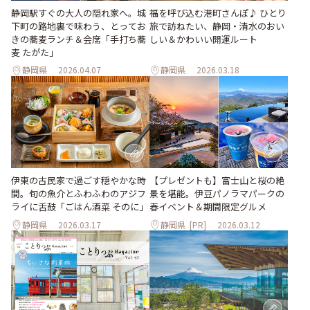
静岡駅すぐの大人の隠れ家へ。城
福を呼び込む港町さんぽ♪ ひとり
下町の路地裏で味わう、とってお
旅で訪ねたい、静岡・清水のおい
きの蕎麦ランチ＆会席「手打ち蕎
しい＆かわいい開運ルート
麦 たがた」
静岡県
2026.04.07
静岡県
2026.03.18
【プレゼントも】富士山と桜の絶
伊東の古民家で過ごす穏やかな時
景を堪能。伊豆パノラマパークの
間。旬の魚介とふわふわのアジフ
春イベント＆期間限定グルメ
ライに舌鼓「ごはん酒菜 そのに」
静岡県
2026.03.17
静岡県
[PR]
2026.03.12