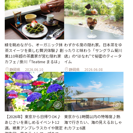
緑を眺めながら、オーガニック抹
わずか６席の隠れ家。日本茶をゆ
茶スイーツを楽しむ贅沢体験♪ 創
ったりと味わう「サングラム菊川
業110年超の茶農家が営む隠れ家
店」の“はなれ”で秘密のティータ
カフェ / 掛川「Teatime まるは」
イム
静岡県
2026.06.10
静岡県
2026.06.08
【2026年】東京から日帰りOK♪
東京から1時間以内の特等席♪熱
あじさいを楽しめるイベント12
海で行きたい、海の見えるおしゃ
選。絶景アンブレラスカイや限定
れカフェ6選