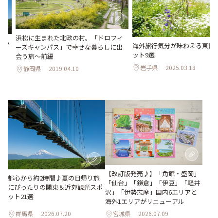
浜松に生まれた北欧の村。「ドロフィ
ぴっ
海外旅行気分が味わえる東日
ーズキャンパス」で幸せな暮らしに出
選
ット9選
会う旅～前編
岩手県
2025.03.18
静岡県
2019.04.10
【改訂版発売♪】「角館・盛岡」
都心から約2時間♪夏の日帰り旅
「仙台」「鎌倉」「伊豆」「軽井
にぴったりの関東＆近郊観光スポ
沢」「伊勢志摩」国内6エリアと
ット21選
海外1エリアがリニューアル
群馬県
2026.07.20
宮城県
2026.07.09