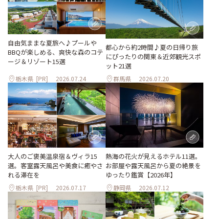
自由気ままな夏旅へ♪プールや
都心から約2時間♪夏の日帰り旅
BBQが楽しめる、爽快な森のコテ
にぴったりの関東＆近郊観光スポ
ージ＆リゾート15選
ット21選
栃木県
[PR]
2026.07.24
群馬県
2026.07.20
大人のご褒美温泉宿＆ヴィラ15
熱海の花火が見えるホテル11選。
選。客室露天風呂や美食に癒やさ
お部屋や露天風呂から夏の絶景を
れる滞在を
ゆったり鑑賞【2026年】
栃木県
[PR]
2026.07.17
静岡県
2026.07.12