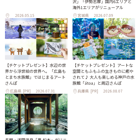
沢」「伊勢志摩」国内6エリアと
海外1エリアがリニューアル
2026.05.15
宮城県
2026.07.09
【チケットプレゼント】水辺の世
【チケットプレゼント】アートな
界から浮世絵の世界へ。「広島も
空間ともふもふの生きものに癒や
とまち水族館」ではじまるアート
されて♪ 大人も楽しめる神戸の水
さんぽ
族館「átoa」と周辺さんぽ
広島県
[PR]
2026.07.31
兵庫県
[PR]
2026.08.07
長野・浅間温泉「界 松本」がリニ