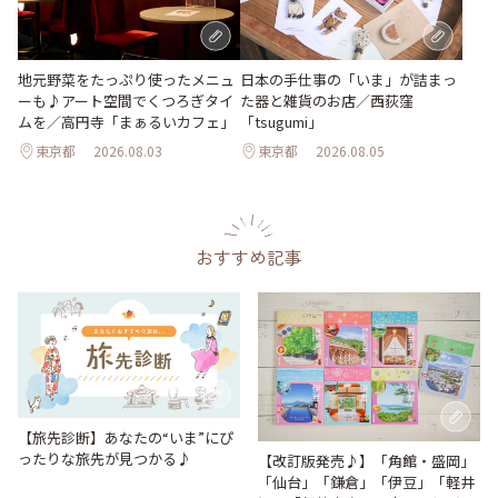
地元野菜をたっぷり使ったメニュ
日本の手仕事の「いま」が詰まっ
ーも♪アート空間でくつろぎタイ
た器と雑貨のお店／西荻窪
ムを／高円寺「まぁるいカフェ」
「tsugumi」
東京都
2026.08.03
東京都
2026.08.05
おすすめ記事
【旅先診断】あなたの“いま”にぴ
ったりな旅先が見つかる♪
【改訂版発売♪】「角館・盛岡」
「仙台」「鎌倉」「伊豆」「軽井