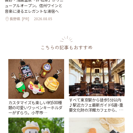
ューアルオープン。信州ワインと
音楽に浸るエレガントな湯宿へ
長野県
[PR]
2026.08.05
こちらの記事もおすすめ
すべて東京駅から徒歩5分以内
カスタマイズも楽しい!約500種
♪駅近カフェ最新ガイド6選~重
類の可愛いワッペンキーホルダ
要文化財の洋館カフェから、改
ーがずらり。小平市
札すぐのレトロ喫茶まで~ | こと
「Kimamaya T&K」 | ことりっ
りっぷ
ぷ