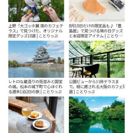
上野「大ゴッホ展 夜のカフェテ
8月10日だけの限定品も♪「豊
ラス」で見つけた、オリジナル
島屋」で見つける鳩の日グッズ
限定グッズ10選 | ことりっぷ
と本店限定アイテム | ことりっ
ぷ
レトロな蔵造りの街並みと国宝
公園ビューから川床テラスま
の城。松本の城下町で心ほぐれ
で。緑に癒される大阪のカフェ5
る週末1泊2日の旅 | ことりっぷ
選 | ことりっぷ