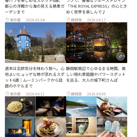
春バラを楽しめるスポット8選。
ランで、優雅なクルーズトレイン
都心の洋館から海の見える絶景ガ
「THE ROYAL EXPRESS」の心とき
ーデンまで
めく世界を楽しんで♪
東京都
2026.05.04
静岡県
2026.04.17
週末は北欧気分を味わう旅へ。心
静岡駅周辺で心ゆるまる時間。美
地よいヒュッゲな時が流れるスポ
しい隠れ家庭園やパワースポット
ット6選｜ムーミンパークから話
を巡る、大人の城下町さんぽ
題のホテルまで
東京都
2026.04.11
静岡県
2026.04.09