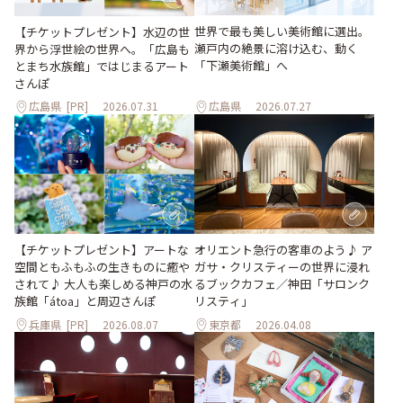
世界で最も美しい美術館に選出。
【チケットプレゼント】水辺の世
瀬戸内の絶景に溶け込む、動く
界から浮世絵の世界へ。「広島も
「下瀬美術館」へ
とまち水族館」ではじまるアート
さんぽ
広島県
[PR]
2026.07.31
広島県
2026.07.27
【チケットプレゼント】アートな
オリエント急行の客車のよう♪ ア
空間ともふもふの生きものに癒や
ガサ・クリスティーの世界に浸れ
されて♪ 大人も楽しめる神戸の水
るブックカフェ／神田「サロンク
族館「átoa」と周辺さんぽ
リスティ」
兵庫県
[PR]
2026.08.07
東京都
2026.04.08