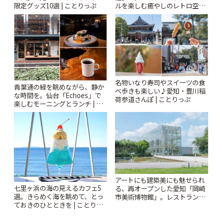
限定グッズ10選 | ことりっぷ
ルを楽しむ癒やしのレトロ空間
| ことりっぷ
名物いなり寿司やスイーツの食
青葉通の緑を眺めながら、静か
べ歩きも楽しい♪愛知・豊川稲
な時間を。仙台「Echoes」で
荷参道さんぽ | ことりっぷ
楽しむモーニングとランチ | こ
とりっぷ
アートにも建築美にも魅せられ
七里ヶ浜の海の見えるカフェ5
る、再オープンした愛知「岡崎
選。きらめく海を眺めて、とっ
市美術博物館」。レストランや
ておきのひとときを | ことりっ
ショップも充実 | ことりっぷ
ぷ