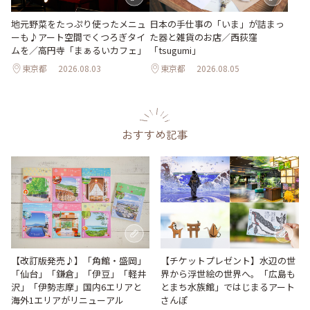
地元野菜をたっぷり使ったメニュ
日本の手仕事の「いま」が詰まっ
ーも♪アート空間でくつろぎタイ
た器と雑貨のお店／西荻窪
ムを／高円寺「まぁるいカフェ」
「tsugumi」
東京都
2026.08.03
東京都
2026.08.05
おすすめ記事
【改訂版発売♪】「角館・盛岡」
【チケットプレゼント】水辺の世
「仙台」「鎌倉」「伊豆」「軽井
界から浮世絵の世界へ。「広島も
沢」「伊勢志摩」国内6エリアと
とまち水族館」ではじまるアート
海外1エリアがリニューアル
さんぽ