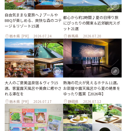
自由気ままな夏旅へ♪プールや
都心から約2時間♪夏の日帰り旅
BBQが楽しめる、爽快な森のコテ
にぴったりの関東＆近郊観光スポ
ージ＆リゾート15選
ット21選
栃木県
[PR]
2026.07.24
群馬県
2026.07.20
大人のご褒美温泉宿＆ヴィラ15
熱海の花火が見えるホテル11選。
選。客室露天風呂や美食に癒やさ
お部屋や露天風呂から夏の絶景を
れる滞在を
ゆったり鑑賞【2026年】
栃木県
[PR]
2026.07.17
静岡県
2026.07.12