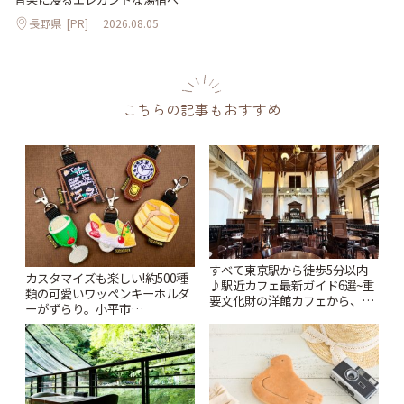
長野県
[PR]
2026.08.05
こちらの記事もおすすめ
すべて東京駅から徒歩5分以内
カスタマイズも楽しい!約500種
♪駅近カフェ最新ガイド6選~重
類の可愛いワッペンキーホルダ
要文化財の洋館カフェから、改
ーがずらり。小平市
札すぐのレトロ喫茶まで~ | こと
「Kimamaya T&K」 | ことりっ
りっぷ
ぷ