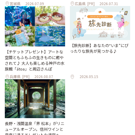
宮城県
2026.07.09
広島県
[PR]
2026.07.31
【旅先診断】あなたの“いま”にぴ
ったりな旅先が見つかる♪
【チケットプレゼント】アートな
空間ともふもふの生きものに癒や
されて♪ 大人も楽しめる神戸の水
族館「átoa」と周辺さんぽ
兵庫県
[PR]
2026.08.07
2026.05.15
長野・浅間温泉「界 松本」がリニ
ューアルオープン。信州ワインと
音楽に浸るエレガントな湯宿へ