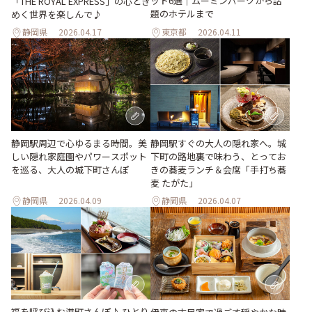
ット6選｜ムーミンパークから話
「THE ROYAL EXPRESS」の心とき
題のホテルまで
めく世界を楽しんで♪
静岡県
2026.04.17
東京都
2026.04.11
静岡駅周辺で心ゆるまる時間。美
静岡駅すぐの大人の隠れ家へ。城
しい隠れ家庭園やパワースポット
下町の路地裏で味わう、とってお
を巡る、大人の城下町さんぽ
きの蕎麦ランチ＆会席「手打ち蕎
麦 たがた」
静岡県
2026.04.09
静岡県
2026.04.07
福を呼び込む港町さんぽ♪ ひとり