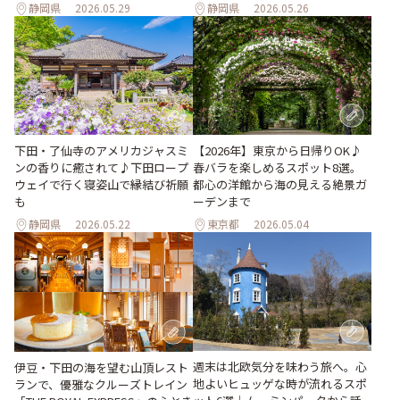
静岡県
2026.05.29
静岡県
2026.05.26
下田・了仙寺のアメリカジャスミ
【2026年】東京から日帰りOK♪
ンの香りに癒されて♪下田ロープ
春バラを楽しめるスポット8選。
ウェイで行く寝姿山で縁結び祈願
都心の洋館から海の見える絶景ガ
も
ーデンまで
静岡県
2026.05.22
東京都
2026.05.04
週末は北欧気分を味わう旅へ。心
伊豆・下田の海を望む山頂レスト
地よいヒュッゲな時が流れるスポ
ランで、優雅なクルーズトレイン