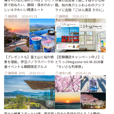
伊東の古民家で過ごす穏やかな時
旅で訪ねたい、静岡・清水のおい
間。旬の魚介とふわふわのアジフ
しい＆かわいい開運ルート
ライに舌鼓「ごはん酒菜 そのに」
静岡県
2026.03.18
静岡県
2026.03.17
【プレゼントも】富士山と桜の絶
【定期購読キャンペーン中♪】こ
景を堪能。伊豆パノラマパークの
とりっぷMagazine Vol.48 2026春
春イベント＆期間限定グルメ
「ちいさな列車旅」
静岡県
[PR]
2026.03.12
神奈川県
2026.02.26
富士山絶景スポット10選。露天風
1月から見頃を迎える「土肥桜」