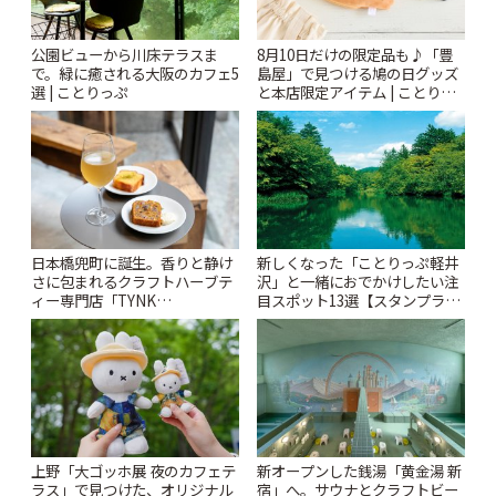
公園ビューから川床テラスま
8月10日だけの限定品も♪「豊
で。緑に癒される大阪のカフェ5
島屋」で見つける鳩の日グッズ
選 | ことりっぷ
と本店限定アイテム | ことりっ
ぷ
日本橋兜町に誕生。香りと静け
新しくなった「ことりっぷ軽井
さに包まれるクラフトハーブテ
沢」と一緒におでかけしたい注
ィー専門店「TYNK
目スポット13選【スタンプラリ
Kabutocho」 | ことりっぷ
ー開催中】 | ことりっぷ
上野「大ゴッホ展 夜のカフェテ
新オープンした銭湯「黄金湯 新
ラス」で見つけた、オリジナル
宿」へ。サウナとクラフトビー