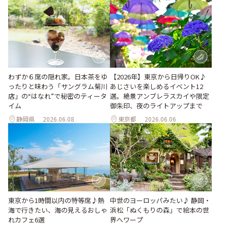
わずか６席の隠れ家。日本茶をゆ
【2026年】東京から日帰りOK♪
ったりと味わう「サングラム菊川
あじさいを楽しめるイベント12
店」の“はなれ”で秘密のティータ
選。絶景アンブレラスカイや限定
イム
御朱印、夜のライトアップまで
静岡県
2026.06.08
東京都
2026.06.06
東京から1時間以内の特等席♪熱
中世のヨーロッパみたい♪ 静岡・
海で行きたい、海の見えるおしゃ
浜松「ぬくもりの森」で絵本の世
れカフェ6選
界へワープ