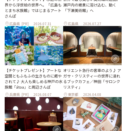
瀬戸内の絶景に溶け込む、動く
界から浮世絵の世界へ。「広島も
「下瀬美術館」へ
とまち水族館」ではじまるアート
さんぽ
広島県
[PR]
2026.07.31
広島県
2026.07.27
【チケットプレゼント】アートな
オリエント急行の客車のよう♪ ア
空間ともふもふの生きものに癒や
ガサ・クリスティーの世界に浸れ
されて♪ 大人も楽しめる神戸の水
るブックカフェ／神田「サロンク
族館「átoa」と周辺さんぽ
リスティ」
兵庫県
[PR]
2026.08.07
東京都
2026.04.08