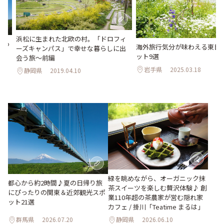
浜松に生まれた北欧の村。「ドロフィ
ぴっ
海外旅行気分が味わえる東日
ーズキャンパス」で幸せな暮らしに出
選
ット9選
会う旅～前編
岩手県
2025.03.18
静岡県
2019.04.10
緑を眺めながら、オーガニック抹
都心から約2時間♪夏の日帰り旅
茶スイーツを楽しむ贅沢体験♪ 創
にぴったりの関東＆近郊観光スポ
業110年超の茶農家が営む隠れ家
ット21選
カフェ / 掛川「Teatime まるは」
群馬県
2026.07.20
静岡県
2026.06.10