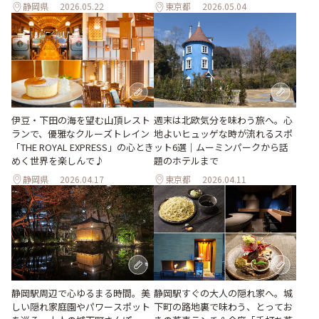
静岡県
2026.05.22
東京都
2026.05.04
週末は北欧気分を味わう旅へ。心
伊豆・下田の海を望む山頂レスト
地よいヒュッゲな時が流れるスポ
ランで、優雅なクルーズトレイン
ット6選｜ムーミンパークから話
「THE ROYAL EXPRESS」の心とき
題のホテルまで
めく世界を楽しんで♪
静岡県
2026.04.17
東京都
2026.04.11
静岡駅周辺で心ゆるまる時間。美
静岡駅すぐの大人の隠れ家へ。城
しい隠れ家庭園やパワースポット
下町の路地裏で味わう、とってお