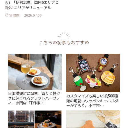
沢」「伊勢志摩」国内6エリアと
海外1エリアがリニューアル
宮城県
2026.07.09
こちらの記事もおすすめ
日本橋兜町に誕生。香りと静け
カスタマイズも楽しい!約500種
さに包まれるクラフトハーブテ
類の可愛いワッペンキーホルダ
ィー専門店「TYNK
ーがずらり。小平市
Kabutocho」 | ことりっぷ
「Kimamaya T&K」 | ことりっ
ぷ