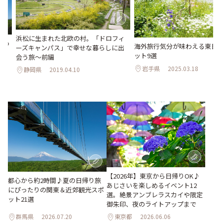
浜松に生まれた北欧の村。「ドロフィ
ぴっ
海外旅行気分が味わえる東日
ーズキャンパス」で幸せな暮らしに出
選
ット9選
会う旅～前編
岩手県
2025.03.18
静岡県
2019.04.10
【2026年】東京から日帰りOK♪
都心から約2時間♪夏の日帰り旅
あじさいを楽しめるイベント12
にぴったりの関東＆近郊観光スポ
選。絶景アンブレラスカイや限定
ット21選
御朱印、夜のライトアップまで
群馬県
2026.07.20
東京都
2026.06.06