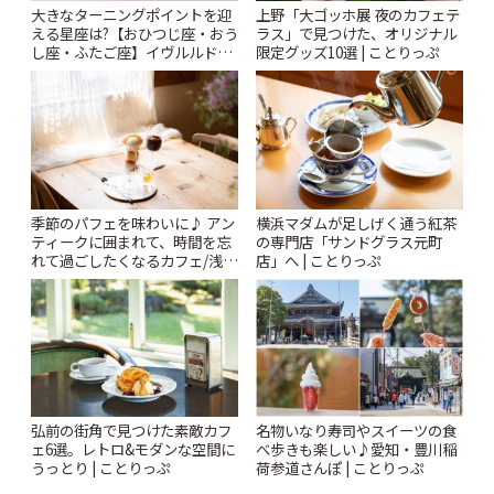
大きなターニングポイントを迎
上野「大ゴッホ展 夜のカフェテ
える星座は?【おひつじ座・おう
ラス」で見つけた、オリジナル
し座・ふたご座】イヴルルド遙
限定グッズ10選 | ことりっぷ
華2026年 夏の運勢~Summer~ |
ことりっぷ
季節のパフェを味わいに♪ アン
横浜マダムが足しげく通う紅茶
ティークに囲まれて、時間を忘
の専門店「サンドグラス元町
れて過ごしたくなるカフェ/浅草
店」へ | ことりっぷ
「annorum cafe」 | ことりっぷ
弘前の街角で見つけた素敵カフ
名物いなり寿司やスイーツの食
ェ6選。レトロ&モダンな空間に
べ歩きも楽しい♪愛知・豊川稲
うっとり | ことりっぷ
荷参道さんぽ | ことりっぷ