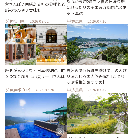
都心から約2時間♪夏の日帰り旅
倉さんぽ♪由緒ある社の参拝と老
にぴったりの関東＆近郊観光スポ
舗のひんやり甘味も
ット21選
神奈川県
2026.08.02
群馬県
2026.07.20
歴史が息づく街・日本橋兜町。時
夏休みでも混雑を避けて。のんび
をつなぐ風景に出会う一日さんぽ
り過ごせる国内旅先6選【ことり
っぷ編集部おすすめ】
東京都
[PR]
2026.07.28
広島県
2026.07.02