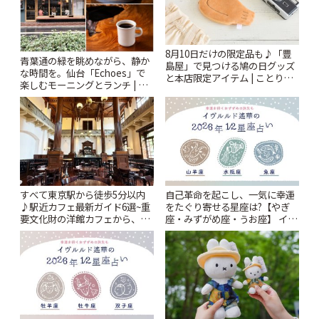
8月10日だけの限定品も♪「豊
青葉通の緑を眺めながら、静か
島屋」で見つける鳩の日グッズ
な時間を。仙台「Echoes」で
と本店限定アイテム | ことりっ
楽しむモーニングとランチ | こ
ぷ
とりっぷ
すべて東京駅から徒歩5分以内
自己革命を起こし、一気に幸運
♪駅近カフェ最新ガイド6選~重
をたぐり寄せる星座は?【やぎ
要文化財の洋館カフェから、改
座・みずがめ座・うお座】 イヴ
札すぐのレトロ喫茶まで~ | こと
ルルド遙華2026年 夏の運勢
りっぷ
~Summer~ | ことりっぷ