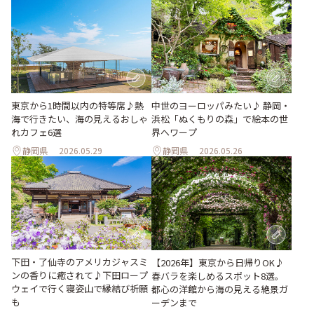
東京から1時間以内の特等席♪熱
中世のヨーロッパみたい♪ 静岡・
海で行きたい、海の見えるおしゃ
浜松「ぬくもりの森」で絵本の世
れカフェ6選
界へワープ
静岡県
2026.05.29
静岡県
2026.05.26
下田・了仙寺のアメリカジャスミ
【2026年】東京から日帰りOK♪
ンの香りに癒されて♪下田ロープ
春バラを楽しめるスポット8選。
ウェイで行く寝姿山で縁結び祈願
都心の洋館から海の見える絶景ガ
も
ーデンまで