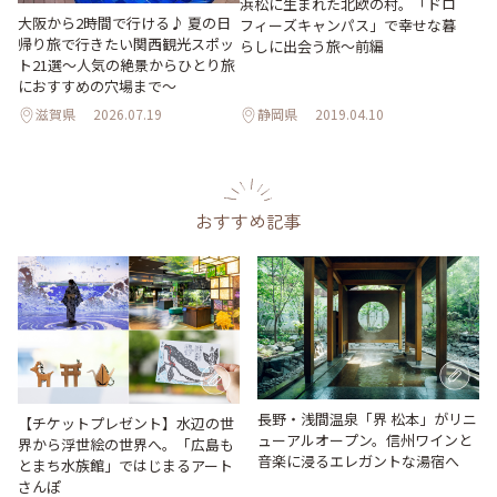
浜松に生まれた北欧の村。「ドロ
大阪から2時間で行ける♪ 夏の日
フィーズキャンパス」で幸せな暮
帰り旅で行きたい関西観光スポッ
らしに出会う旅～前編
ト21選～人気の絶景からひとり旅
におすすめの穴場まで～
滋賀県
2026.07.19
静岡県
2019.04.10
おすすめ記事
長野・浅間温泉「界 松本」がリニ
【チケットプレゼント】水辺の世
ューアルオープン。信州ワインと
界から浮世絵の世界へ。「広島も
音楽に浸るエレガントな湯宿へ
とまち水族館」ではじまるアート
さんぽ