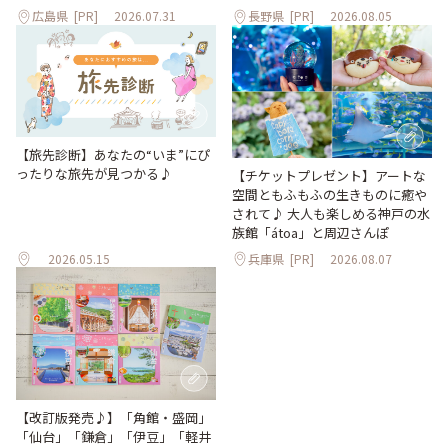
広島県
[PR]
2026.07.31
長野県
[PR]
2026.08.05
【旅先診断】あなたの“いま”にぴ
ったりな旅先が見つかる♪
【チケットプレゼント】アートな
空間ともふもふの生きものに癒や
されて♪ 大人も楽しめる神戸の水
族館「átoa」と周辺さんぽ
2026.05.15
兵庫県
[PR]
2026.08.07
【改訂版発売♪】「角館・盛岡」
「仙台」「鎌倉」「伊豆」「軽井