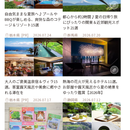
自由気ままな夏旅へ♪プールや
都心から約2時間♪夏の日帰り旅
BBQが楽しめる、爽快な森のコテ
にぴったりの関東＆近郊観光スポ
ージ＆リゾート15選
ット21選
栃木県
[PR]
2026.07.24
群馬県
2026.07.20
大人のご褒美温泉宿＆ヴィラ15
熱海の花火が見えるホテル11選。
選。客室露天風呂や美食に癒やさ
お部屋や露天風呂から夏の絶景を
れる滞在を
ゆったり鑑賞【2026年】
栃木県
[PR]
2026.07.17
静岡県
2026.07.12