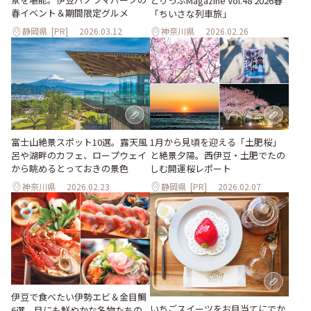
とりっぷMagazine Vol.48 2026春
春イベント＆期間限定グルメ
「ちいさな列車旅」
静岡県
[PR]
2026.03.12
神奈川県
2026.02.26
富士山絶景スポット10選。露天風
1月から見頃を迎える「土肥桜」
呂や湖畔のカフェ、ロープウェイ
と絶景夕陽。西伊豆・土肥でたの
から眺めるとっておきの景色
しむ開運桜レポート
神奈川県
2026.02.23
静岡県
[PR]
2026.02.07
伊豆で食べたい伊勢エビ＆金目鯛
いちごスイーツをお目当てにでか
6選。目にも鮮やかな名物たちの