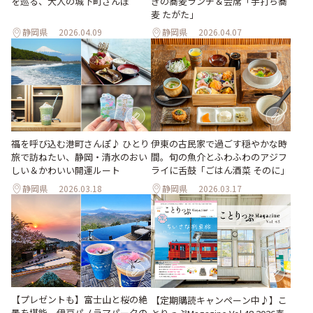
を巡る、大人の城下町さんぽ
きの蕎麦ランチ＆会席「手打ち蕎
麦 たがた」
静岡県
2026.04.09
静岡県
2026.04.07
福を呼び込む港町さんぽ♪ ひとり
伊東の古民家で過ごす穏やかな時
旅で訪ねたい、静岡・清水のおい
間。旬の魚介とふわふわのアジフ
しい＆かわいい開運ルート
ライに舌鼓「ごはん酒菜 そのに」
静岡県
2026.03.18
静岡県
2026.03.17
【プレゼントも】富士山と桜の絶
【定期購読キャンペーン中♪】こ
景を堪能。伊豆パノラマパークの