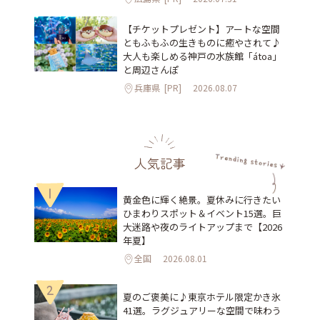
【チケットプレゼント】アートな空間
ともふもふの生きものに癒やされて♪
大人も楽しめる神戸の水族館「átoa」
と周辺さんぽ
兵庫県
[PR]
2026.08.07
人気記事
1
黄金色に輝く絶景。夏休みに行きたい
ひまわりスポット＆イベント15選。巨
大迷路や夜のライトアップまで【2026
年夏】
全国
2026.08.01
2
夏のご褒美に♪東京ホテル限定かき氷
41選。ラグジュアリーな空間で味わう