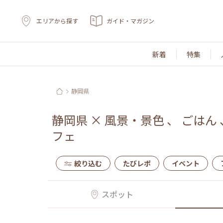
エリアから探す
ガイド・マガジン
新着
特集
静岡県
静岡県
×
風景・景色
、
ごはん
フェ
絞り込む
たびレポ
イベント
スポット