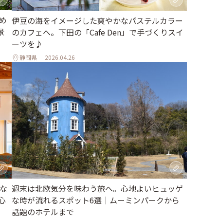
め
伊豆の海をイメージした爽やかなパステルカラー
景
のカフェへ。下田の「Cafe Den」で手づくりスイ
ーツを♪
静岡県
2026.04.26
週末は北欧気分を味わう旅へ。心地よいヒュッゲ
な
な時が流れるスポット6選｜ムーミンパークから
心
話題のホテルまで