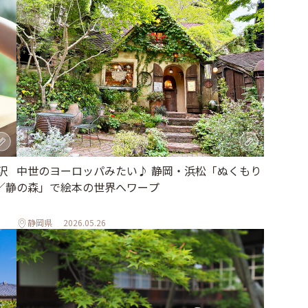
沢
中世のヨーロッパみたい♪ 静岡・浜松「ぬくもり
／静
の森」で絵本の世界へワープ
静岡県
2026.05.26