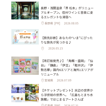
長野・浅間温泉「界 松本」がリニュー
アルオープン。信州ワインと音楽に浸
るエレガントな湯宿へ
長野県
[PR]
2026.08.05
【旅先診断】あなたの“いま”にぴった
りな旅先が見つかる♪
2026.05.15
【改訂版発売♪】「角館・盛岡」「仙
台」「鎌倉」「伊豆」「軽井沢」「伊
勢志摩」国内6エリアと海外1エリアが
リニューアル
宮城県
2026.07.09
【チケットプレゼント】水辺の世界か
ら浮世絵の世界へ。「広島もとまち水
族館」ではじまるアートさんぽ
広島県
[PR]
2026.07.31