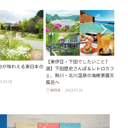
【東伊豆・下田でしたいこと7
分が味わえる東日本の
40
選】下田歴史さんぽ＆レトロカフ
選
上の
ェ、熱川・北川温泉の海絶景露天
のリゾ
風呂へ
5.03.18
Izu」
静岡県
2022.07.22
静岡