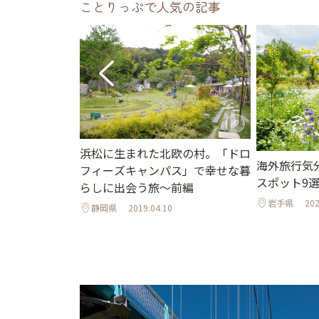
ことりっぷで人気の記事
浜松に生まれた北欧の村。「ドロ
♪夏の日帰り旅
海外旅行気
フィーズキャンパス」で幸せな暮
＆近郊観光スポ
スポット9
らしに出会う旅～前編
岩手県
202
静岡県
2019.04.10