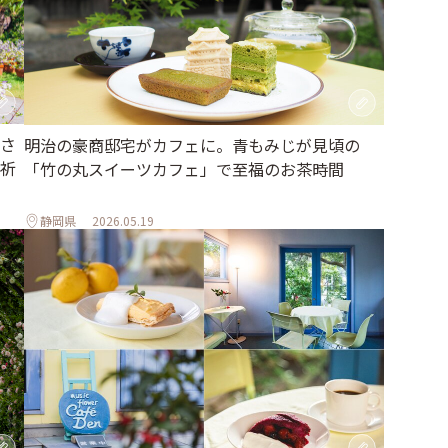
さ
明治の豪商邸宅がカフェに。青もみじが見頃の
祈
「竹の丸スイーツカフェ」で至福のお茶時間
静岡県
2026.05.19