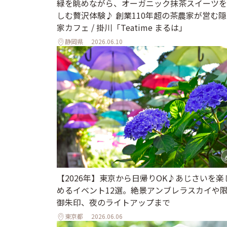
緑を眺めながら、オーガニック抹茶スイーツを
しむ贅沢体験♪ 創業110年超の茶農家が営む
家カフェ / 掛川「Teatime まるは」
静岡県
2026.06.10
【2026年】東京から日帰りOK♪あじさいを楽
めるイベント12選。絶景アンブレラスカイや
御朱印、夜のライトアップまで
東京都
2026.06.06