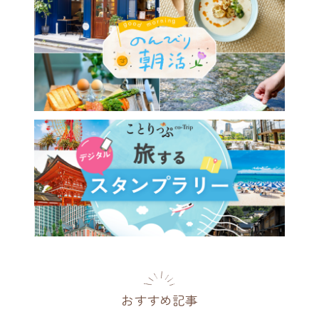
0年前のクラシカルな空間と極
温泉を楽しめる♪ 特別な和
ート「東府やResort&Spa-
県
2021.01.24
おすすめ記事