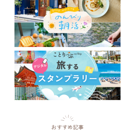
のヨーロッパみたい♪ 静
浜松「ぬくもりの森」で絵本
界へワープ
県
2026.05.26
おすすめ記事