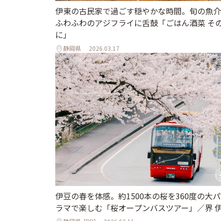
伊東の古民家で過ごす穏やかな時間。旬の魚介
ふわふわのアジフライに舌鼓「ごはん酒菜 そ
に」
静岡県
2026.03.17
伊豆の春を体感。約1500本の桜を360度の大
ラマで楽しむ「桜オープンバスツアー」／界 