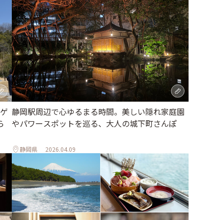
ゲ
静岡駅周辺で心ゆるまる時間。美しい隠れ家庭園
ら
やパワースポットを巡る、大人の城下町さんぽ
静岡県
2026.04.09