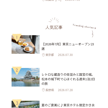
人気記事
1
【2026年7月】東京ニューオープン23
選
東京都
2026.07.30
2
レトロな蔵造りの街並みと国宝の城。
松本の城下町で心ほぐれる週末1泊2日
の旅
長野県
2026.07.28
3
夏のご褒美に♪東京ホテル限定かき氷