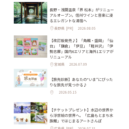
長野・浅間温泉「界 松本」がリニュー
アルオープン。信州ワインと音楽に浸
るエレガントな湯宿へ
長野県
[PR]
2026.08.05
【改訂版発売♪】「角館・盛岡」「仙
台」「鎌倉」「伊豆」「軽井沢」「伊
勢志摩」国内6エリアと海外1エリアが
リニューアル
宮城県
2026.07.09
【旅先診断】あなたの“いま”にぴった
りな旅先が見つかる♪
2026.05.15
【チケットプレゼント】水辺の世界か
ら浮世絵の世界へ。「広島もとまち水
族館」ではじまるアートさんぽ
広島県
[PR]
2026.07.31