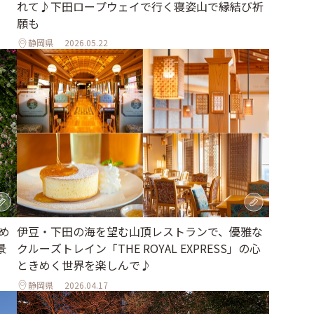
れて♪下田ロープウェイで行く寝姿山で縁結び祈
願も
静岡県
2026.05.22
め
伊豆・下田の海を望む山頂レストランで、優雅な
景
クルーズトレイン「THE ROYAL EXPRESS」の心
ときめく世界を楽しんで♪
静岡県
2026.04.17