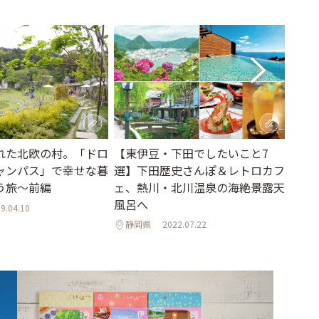
【東伊豆・下田でしたいこと7
れた北欧の村。「ドロ
中世
選】下田歴史さんぽ＆レトロカフ
ャンパス」で幸せな暮
岡・
ェ、熱川・北川温泉の海絶景露天
う旅～前編
の世
風呂へ
9.04.10
静岡
静岡県
2022.07.22