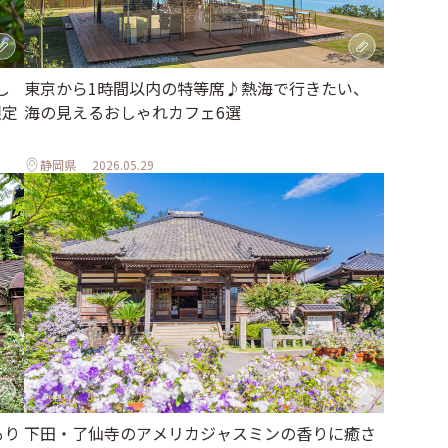
し
東京から1時間以内の特等席♪熱海で行きたい、
限定
海の見えるおしゃれカフェ6選
静岡県
2026.05.29
下田・了仙寺のアメリカジャスミンの香りに癒さ
もり