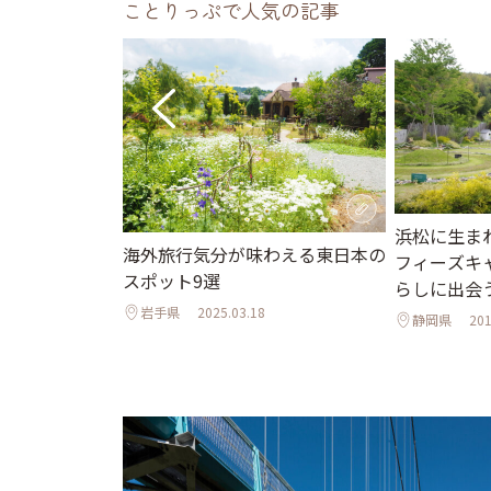
ことりっぷで人気の記事
浜松に生ま
♪夏の日帰り旅
海外旅行気分が味わえる東日本の
フィーズキ
＆近郊観光スポ
スポット9選
らしに出会
岩手県
2025.03.18
静岡県
201