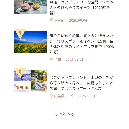
41選。ラグジュアリーな空間で味わう
大人のひんやりスイーツ【2026年最
新】
東京都
2026.08.04
4
黄金色に輝く絶景。夏休みに行きたい
ひまわりスポット＆イベント15選。巨
大迷路や夜のライトアップまで【2026
年夏】
全国
2026.08.01
5
【チケットプレゼント】水辺の世界か
ら浮世絵の世界へ。「広島もとまち水
族館」ではじまるアートさんぽ
広島県
[PR]
2026.07.31
もっとみる