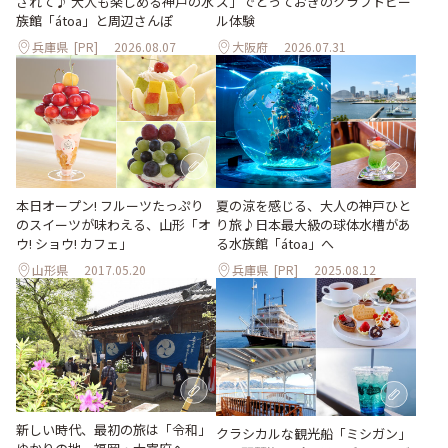
ズ」でとっておきのクラフトビー
されて♪ 大人も楽しめる神戸の水
ル体験
族館「átoa」と周辺さんぽ
兵庫県
[PR]
2026.08.07
大阪府
2026.07.31
本日オープン! フルーツたっぷり
夏の涼を感じる、大人の神戸ひと
のスイーツが味わえる、山形「オ
り旅♪日本最大級の球体水槽があ
ウ! ショウ! カフェ」
る水族館「átoa」へ
山形県
2017.05.20
兵庫県
[PR]
2025.08.12
新しい時代、最初の旅は「令和」
クラシカルな観光船「ミシガン」