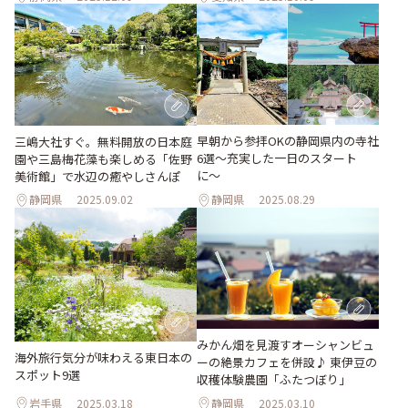
早朝から参拝OKの静岡県内の寺社
三嶋大社すぐ。無料開放の日本庭
6選〜充実した一日のスタート
園や三島梅花藻も楽しめる「佐野
に〜
美術館」で水辺の癒やしさんぽ
静岡県
2025.09.02
静岡県
2025.08.29
みかん畑を見渡すオーシャンビュ
海外旅行気分が味わえる東日本の
ーの絶景カフェを併設♪ 東伊豆の
スポット9選
収穫体験農園「ふたつぼり」
岩手県
2025.03.18
静岡県
2025.03.10