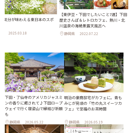
【東伊豆・下田でしたいこと7選】下田
行気分が味わえる東日本のスポ
歴史さんぽ＆レトロカフェ、熱川・北
選
川温泉の海絶景露天風呂へ
県
2025.03.18
静岡県
2022.07.22
下田・了仙寺のアメリカジャスミ
明治の豪商邸宅がカフェに。青も
ンの香りに癒されて♪下田ロープ
みじが見頃の「竹の丸スイーツカ
ウェイで行く寝姿山で縁結び祈願
フェ」で至福のお茶時間
も
静岡県
2026.05.22
静岡県
2026.05.19