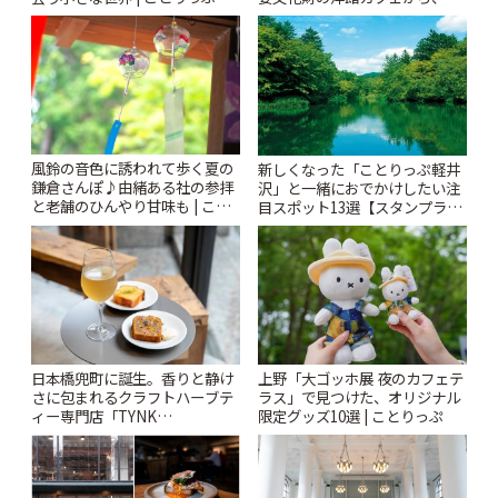
札すぐのレトロ喫茶まで~ | こと
りっぷ
風鈴の音色に誘われて歩く夏の
新しくなった「ことりっぷ軽井
鎌倉さんぽ♪由緒ある社の参拝
沢」と一緒におでかけしたい注
と老舗のひんやり甘味も | こと
目スポット13選【スタンプラリ
りっぷ
ー開催中】 | ことりっぷ
日本橋兜町に誕生。香りと静け
上野「大ゴッホ展 夜のカフェテ
さに包まれるクラフトハーブテ
ラス」で見つけた、オリジナル
ィー専門店「TYNK
限定グッズ10選 | ことりっぷ
Kabutocho」 | ことりっぷ