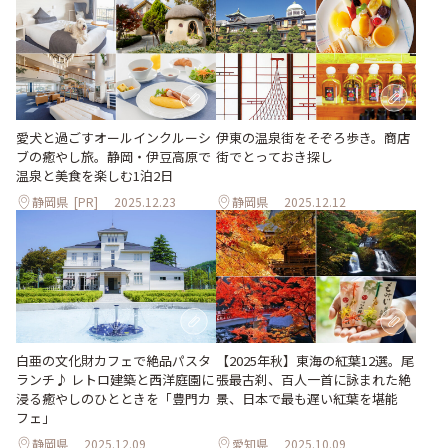
伊東の温泉街をそぞろ歩き。商店
愛犬と過ごすオールインクルーシ
街でとっておき探し
ブの癒やし旅。静岡・伊豆高原で
温泉と美食を楽しむ1泊2日
静岡県
[PR]
2025.12.23
静岡県
2025.12.12
【2025年秋】東海の紅葉12選。尾
白亜の文化財カフェで絶品パスタ
張最古刹、百人一首に詠まれた絶
ランチ♪ レトロ建築と西洋庭園に
景、日本で最も遅い紅葉を堪能
浸る癒やしのひとときを「豊門カ
フェ」
静岡県
2025.12.09
愛知県
2025.10.09