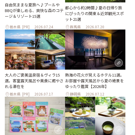
自由気ままな夏旅へ♪プールや
都心から約2時間♪夏の日帰り旅
BBQが楽しめる、爽快な森のコテ
にぴったりの関東＆近郊観光スポ
ージ＆リゾート15選
ット21選
栃木県
[PR]
2026.07.24
群馬県
2026.07.20
大人のご褒美温泉宿＆ヴィラ15
熱海の花火が見えるホテル11選。
選。客室露天風呂や美食に癒やさ
お部屋や露天風呂から夏の絶景を
れる滞在を
ゆったり鑑賞【2026年】
栃木県
[PR]
2026.07.17
静岡県
2026.07.12