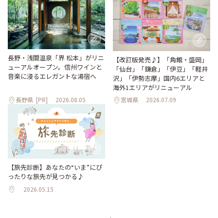
長野・浅間温泉「界 松本」がリニ
【改訂版発売♪】「角館・盛岡」
ューアルオープン。信州ワインと
「仙台」「鎌倉」「伊豆」「軽井
音楽に浸るエレガントな湯宿へ
沢」「伊勢志摩」国内6エリアと
海外1エリアがリニューアル
長野県
[PR]
2026.08.05
宮城県
2026.07.09
【旅先診断】あなたの“いま”にぴ
ったりな旅先が見つかる♪
2026.05.15