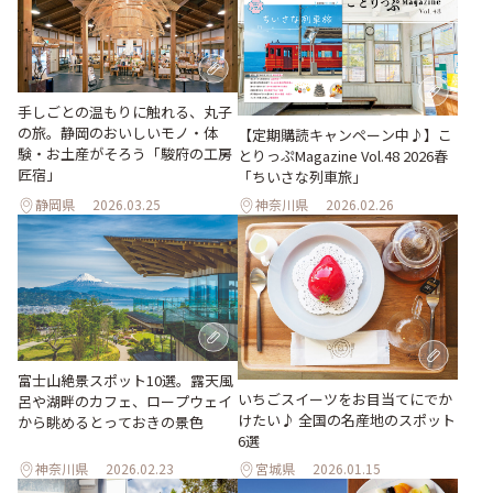
手しごとの温もりに触れる、丸子
の旅。静岡のおいしいモノ・体
【定期購読キャンペーン中♪】こ
験・お土産がそろう「駿府の工房
とりっぷMagazine Vol.48 2026春
匠宿」
「ちいさな列車旅」
静岡県
2026.03.25
神奈川県
2026.02.26
富士山絶景スポット10選。露天風
いちごスイーツをお目当てにでか
呂や湖畔のカフェ、ロープウェイ
けたい♪ 全国の名産地のスポット
から眺めるとっておきの景色
6選
神奈川県
2026.02.23
宮城県
2026.01.15