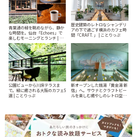
歴史建築のレトロなシャンデリ
青葉通の緑を眺めながら、静か
アの下で過ごす横浜のカフェ時
な時間を。仙台「Echoes」で
間「CRAFT. 」 | ことりっぷ
楽しむモーニングとランチ | こ
とりっぷ
公園ビューから川床テラスま
新オープンした銭湯「黄金湯 新
で。緑に癒される大阪のカフェ5
宿」へ。サウナとクラフトビー
選 | ことりっぷ
ルを楽しむ癒やしのレトロ空間
| ことりっぷ