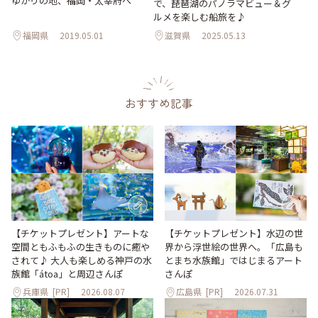
ゆかりの地、福岡・太宰府へ
で、琵琶湖のパノラマビュー＆グ
ルメを楽しむ船旅を♪
福岡県
2019.05.01
滋賀県
2025.05.13
おすすめ記事
【チケットプレゼント】アートな
【チケットプレゼント】水辺の世
空間ともふもふの生きものに癒や
界から浮世絵の世界へ。「広島も
されて♪ 大人も楽しめる神戸の水
とまち水族館」ではじまるアート
族館「átoa」と周辺さんぽ
さんぽ
兵庫県
[PR]
2026.08.07
広島県
[PR]
2026.07.31