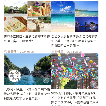
ことりっぷおすすめ♪ この夏行き
伊豆の玄関口・三島に鎮座する伊
たい美しい海5選 〜絶景を堪能で
豆国一宮、三嶋大社へ
きる国内ビーチ旅～
静岡県
2024.09.21
沖縄県
2024.08.05
【静岡・伊豆】〜雄大な自然の絶
5/25-9/1｜静岡・袋井で風鈴&ス
景から歴史スポット、温泉まで〜
イーツをめぐる旅「 遠州三山 風
初夏を満喫する伊豆の旅へ
鈴まつり 2024」～夏の音色と涼や