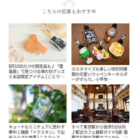
こちらの記事もおすすめ
8月10日だけの限定品も♪「豊
カスタマイズも楽しい!約500種
島屋」で見つける鳩の日グッズ
類の可愛いワッペンキーホルダ
と本店限定アイテム | ことりっ
ーがずらり。小平市
ぷ
「Kimamaya T&K」 | ことりっ
ぷ
キュートなミニチュアに思わず
すべて東京駅から徒歩5分以内
夢中♪鎌倉「イクスタン」で出
♪駅近カフェ最新ガイド6選~重
会う小さな世界 | ことりっぷ
要文化財の洋館カフェから、改