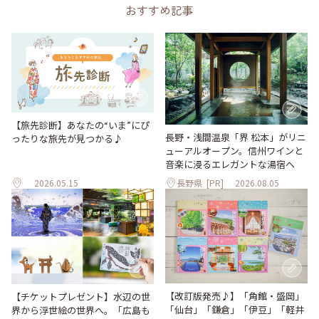
おすすめ記事
【旅先診断】あなたの“いま”にぴ
長野・浅間温泉「界 松本」がリニ
ったりな旅先が見つかる♪
ューアルオープン。信州ワインと
音楽に浸るエレガントな湯宿へ
2026.05.15
長野県
[PR]
2026.08.05
【改訂版発売♪】「角館・盛岡」
【チケットプレゼント】水辺の世
「仙台」「鎌倉」「伊豆」「軽井
界から浮世絵の世界へ。「広島も