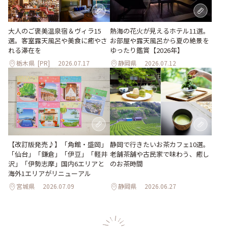
大人のご褒美温泉宿＆ヴィラ15
熱海の花火が見えるホテル11選。
選。客室露天風呂や美食に癒やさ
お部屋や露天風呂から夏の絶景を
れる滞在を
ゆったり鑑賞【2026年】
栃木県
[PR]
2026.07.17
静岡県
2026.07.12
【改訂版発売♪】「角館・盛岡」
静岡で行きたいお茶カフェ10選。
「仙台」「鎌倉」「伊豆」「軽井
老舗茶舗や古民家で味わう、癒し
沢」「伊勢志摩」国内6エリアと
のお茶時間
海外1エリアがリニューアル
宮城県
2026.07.09
静岡県
2026.06.27