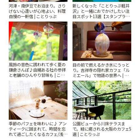
河津・南伊豆でお泊まり。さり
新しくなった「ことりっぷ軽井
げない心遣いが心地よい、料理
沢」と一緒におでかけしたい注
自慢の一軒宿 | ことりっぷ
目スポット13選【スタンプラリ
ー開催中】 | ことりっぷ
風鈴の音色に誘われて歩く夏の
目の前で燃えるかき氷にうっと
鎌倉さんぽ♪由緒ある社の参拝
り。吉祥寺の隠れ家カフェ「ル
と老舗のひんやり甘味も | こと
ミエール」で物語の世界へ | こ
りっぷ
とりっぷ
季節のパフェを味わいに♪ アン
公園ビューから川床テラスま
ティークに囲まれて、時間を忘
で。緑に癒される大阪のカフェ5
れて過ごしたくなるカフェ/浅草
選 | ことりっぷ
「annorum cafe」 | ことりっぷ