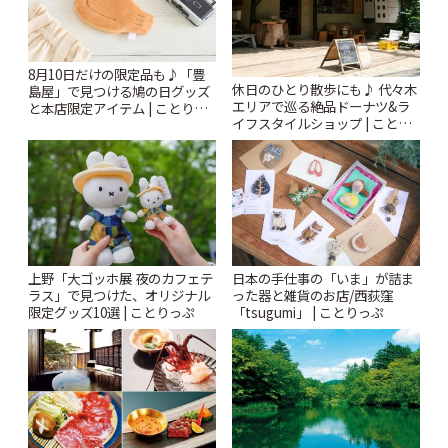
8月10日だけの限定品も♪「豊
休日のひとり散歩にも♪ 代々木
島屋」で見つける鳩の日グッズ
エリアで巡る絶品ドーナツ&ラ
と本店限定アイテム | ことりっ
イフスタイルショップ | ことり
ぷ
っぷ
上野「大ゴッホ展 夜のカフェテ
日本の手仕事の「いま」が詰ま
ラス」で見つけた、オリジナル
った器と雑貨のお店/西荻窪
限定グッズ10選 | ことりっぷ
「tsugumi」 | ことりっぷ