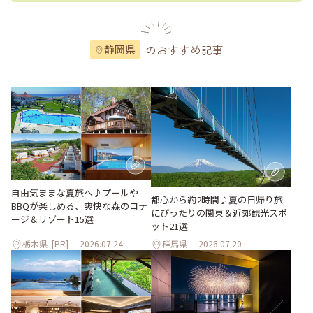
のおすすめ記事
静岡県
自由気ままな夏旅へ♪プールや
都心から約2時間♪夏の日帰り旅
BBQが楽しめる、爽快な森のコテ
にぴったりの関東＆近郊観光スポ
ージ＆リゾート15選
ット21選
栃木県
[PR]
2026.07.24
群馬県
2026.07.20