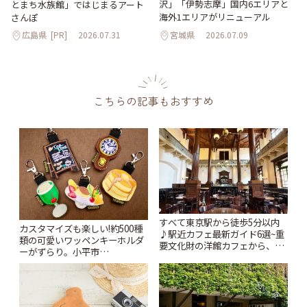
沢」「伊勢志摩」国内6エリアと
とまち水族館」ではじまるアート
海外1エリアがリニューアル
さんぽ
広島県
[PR]
2026.07.31
宮城県
2026.07.09
こちらの記事もおすすめ
すべて東京駅から徒歩5分以内
カスタマイズも楽しい!約500種
♪駅近カフェ最新ガイド6選~重
類の可愛いワッペンキーホルダ
要文化財の洋館カフェから、改
ーがずらり。小平市
札すぐのレトロ喫茶まで~ | こと
「Kimamaya T&K」 | ことりっ
りっぷ
ぷ