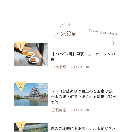
人気記事
1
【2026年7月】東京ニューオープン23
選
東京都
2026.07.30
2
レトロな蔵造りの街並みと国宝の城。
松本の城下町で心ほぐれる週末1泊2日
の旅
長野県
2026.07.28
3
夏のご褒美に♪東京ホテル限定かき氷