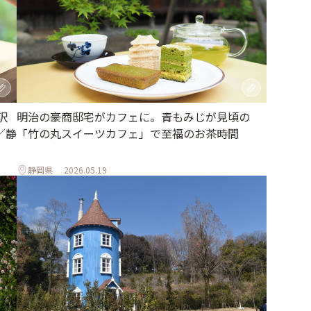
沢
明治の豪商邸宅がカフェに。青もみじが見頃の
／静
「竹の丸スイーツカフェ」で至福のお茶時間
静岡県
2026.05.19