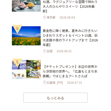
41選。ラグジュアリーな空間で味わう
大人のひんやりスイーツ【2026年最
新】
東京都
2026.08.04
4
黄金色に輝く絶景。夏休みに行きたい
ひまわりスポット＆イベント15選。巨
大迷路や夜のライトアップまで【2026
年夏】
全国
2026.08.01
5
【チケットプレゼント】水辺の世界か
ら浮世絵の世界へ。「広島もとまち水
族館」ではじまるアートさんぽ
広島県
[PR]
2026.07.31
もっとみる