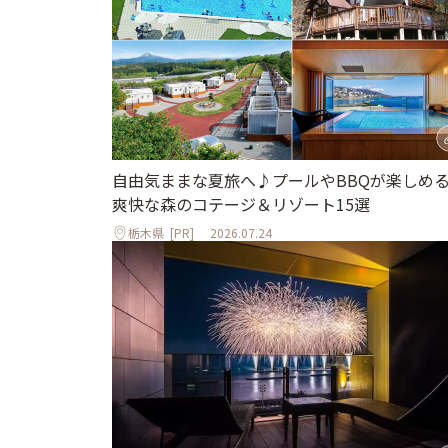
自由気ままな夏旅へ♪プールやBBQが楽しめ
爽快な森のコテージ＆リゾート15選
栃木県
[PR]
2026.07.24