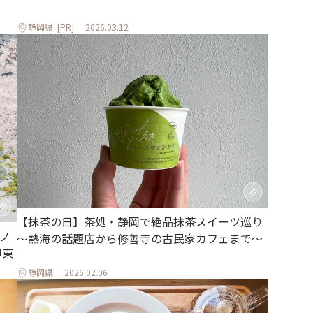
静岡県
[PR]
2026.03.12
【抹茶の日】茶処・静岡で絶品抹茶スイーツ巡り
パノ
～熱海の話題店から修善寺の古民家カフェまで～
伊東
静岡県
2026.02.06