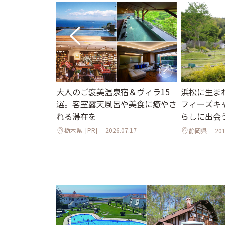
大人のご褒美温泉宿＆ヴィラ15
へ♪プールや
浜松に生ま
選。客室露天風呂や美食に癒やさ
爽快な森のコ
フィーズキ
れる滞在を
5選
らしに出会
栃木県
[PR]
2026.07.17
7.24
静岡県
201