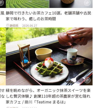
天風
静岡で行きたいお茶カフェ10選。老舗茶舗や古民
家で味わう、癒しのお茶時間
静岡県
2026.06.27
渡せ
緑を眺めながら、オーガニック抹茶スイーツを楽
質な
しむ贅沢体験♪ 創業110年超の茶農家が営む隠れ
家カフェ / 掛川「Teatime まるは」