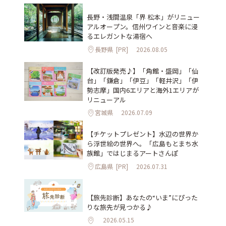
長野・浅間温泉「界 松本」がリニュー
アルオープン。信州ワインと音楽に浸
るエレガントな湯宿へ
長野県
[PR]
2026.08.05
【改訂版発売♪】「角館・盛岡」「仙
台」「鎌倉」「伊豆」「軽井沢」「伊
勢志摩」国内6エリアと海外1エリアが
リニューアル
宮城県
2026.07.09
【チケットプレゼント】水辺の世界か
ら浮世絵の世界へ。「広島もとまち水
族館」ではじまるアートさんぽ
広島県
[PR]
2026.07.31
【旅先診断】あなたの“いま”にぴった
りな旅先が見つかる♪
2026.05.15