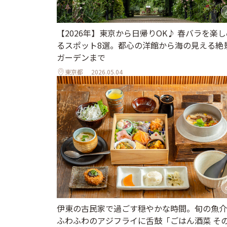
【2026年】東京から日帰りOK♪ 春バラを楽し
るスポット8選。都心の洋館から海の見える絶
ガーデンまで
東京都
2026.05.04
伊東の古民家で過ごす穏やかな時間。旬の魚介
ふわふわのアジフライに舌鼓「ごはん酒菜 そ