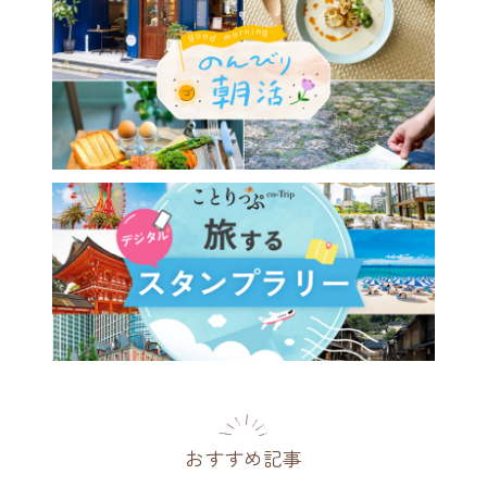
0年前のクラシカルな空間と極
温泉を楽しめる♪ 特別な和
ート「東府やResort&Spa-
県
2021.01.24
おすすめ記事