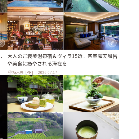
大人のご褒美温泉宿＆ヴィラ15選。客室露天風呂
る、
や美食に癒やされる滞在を
栃木県
[PR]
2026.07.17