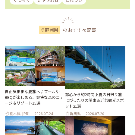
くつろぐ
いやされる
ごほうび
のおすすめ記事
静岡県
自由気ままな夏旅へ♪プールや
都心から約2時間♪夏の日帰り旅
BBQが楽しめる、爽快な森のコテ
にぴったりの関東＆近郊観光スポ
ージ＆リゾート15選
ット21選
栃木県
[PR]
2026.07.24
群馬県
2026.07.20