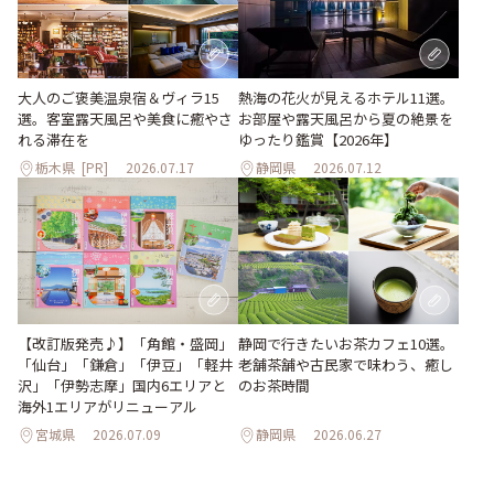
大人のご褒美温泉宿＆ヴィラ15
熱海の花火が見えるホテル11選。
選。客室露天風呂や美食に癒やさ
お部屋や露天風呂から夏の絶景を
れる滞在を
ゆったり鑑賞【2026年】
栃木県
[PR]
2026.07.17
静岡県
2026.07.12
【改訂版発売♪】「角館・盛岡」
静岡で行きたいお茶カフェ10選。
「仙台」「鎌倉」「伊豆」「軽井
老舗茶舗や古民家で味わう、癒し
沢」「伊勢志摩」国内6エリアと
のお茶時間
海外1エリアがリニューアル
宮城県
2026.07.09
静岡県
2026.06.27