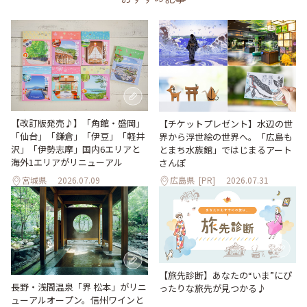
【改訂版発売♪】「角館・盛岡」
【チケットプレゼント】水辺の世
「仙台」「鎌倉」「伊豆」「軽井
界から浮世絵の世界へ。「広島も
沢」「伊勢志摩」国内6エリアと
とまち水族館」ではじまるアート
海外1エリアがリニューアル
さんぽ
宮城県
2026.07.09
広島県
[PR]
2026.07.31
【旅先診断】あなたの“いま”にぴ
長野・浅間温泉「界 松本」がリニ
ったりな旅先が見つかる♪
ューアルオープン。信州ワインと