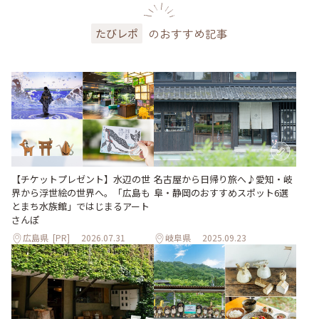
のおすすめ記事
たびレポ
【チケットプレゼント】水辺の世
名古屋から日帰り旅へ♪愛知・岐
界から浮世絵の世界へ。「広島も
阜・静岡のおすすめスポット6選
とまち水族館」ではじまるアート
さんぽ
広島県
[PR]
2026.07.31
岐阜県
2025.09.23