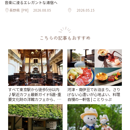
音楽に浸るエレガントな湯宿へ
長野県
[PR]
2026.08.05
2026.05.15
こちらの記事もおすすめ
すべて東京駅から徒歩5分以内
河津・南伊豆でお泊まり。さり
♪駅近カフェ最新ガイド6選~重
げない心遣いが心地よい、料理
要文化財の洋館カフェから、改
自慢の一軒宿 | ことりっぷ
札すぐのレトロ喫茶まで~ | こと
りっぷ