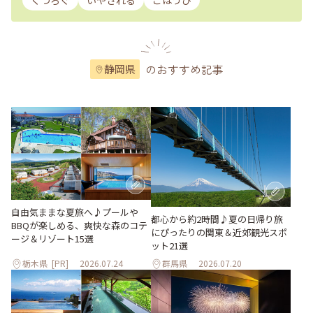
くつろぐ
いやされる
ごほうび
のおすすめ記事
静岡県
自由気ままな夏旅へ♪プールや
都心から約2時間♪夏の日帰り旅
BBQが楽しめる、爽快な森のコテ
にぴったりの関東＆近郊観光スポ
ージ＆リゾート15選
ット21選
栃木県
[PR]
2026.07.24
群馬県
2026.07.20