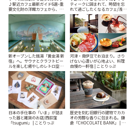
♪駅近カフェ最新ガイド6選~重
ティークに囲まれて、時間を忘
要文化財の洋館カフェから、改
れて過ごしたくなるカフェ/浅草
札すぐのレトロ喫茶まで~ | こと
「annorum cafe」 | ことりっぷ
りっぷ
新オープンした銭湯「黄金湯 新
河津・南伊豆でお泊まり。さり
宿」へ。サウナとクラフトビー
げない心遣いが心地よい、料理
ルを楽しむ癒やしのレトロ空間
自慢の一軒宿 | ことりっぷ
| ことりっぷ
日本の手仕事の「いま」が詰ま
歴史を刻む旧銀行の建物でカカ
った器と雑貨のお店/西荻窪
オの芳醇な香りに包まれる。鎌
「tsugumi」 | ことりっぷ
倉「CHOCOLATE BANK」 | こ
とりっぷ