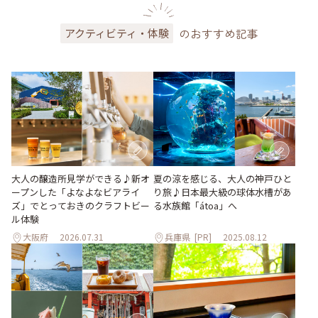
のおすすめ記事
アクティビティ・体験
大人の醸造所見学ができる♪新オ
夏の涼を感じる、大人の神戸ひと
ープンした「よなよなビアライ
り旅♪日本最大級の球体水槽があ
ズ」でとっておきのクラフトビー
る水族館「átoa」へ
ル体験
大阪府
2026.07.31
兵庫県
[PR]
2025.08.12