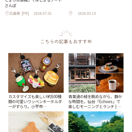
さんぽ
広島県
[PR]
2026.07.31
2026.05.15
こちらの記事もおすすめ
カスタマイズも楽しい!約500種
青葉通の緑を眺めながら、静か
類の可愛いワッペンキーホルダ
な時間を。仙台「Echoes」で
ーがずらり。小平市
楽しむモーニングとランチ | こ
「Kimamaya T&K」 | ことりっ
とりっぷ
ぷ