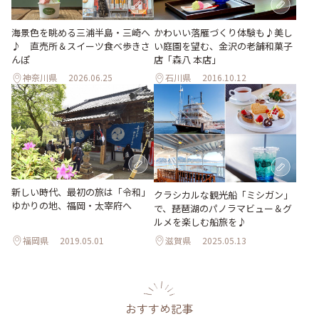
海景色を眺める三浦半島・三崎へ
かわいい落雁づくり体験も♪美し
♪ 直売所＆スイーツ食べ歩きさ
い庭園を望む、金沢の老舗和菓子
んぽ
店「森八 本店」
神奈川県
2026.06.25
石川県
2016.10.12
新しい時代、最初の旅は「令和」
クラシカルな観光船「ミシガン」
ゆかりの地、福岡・太宰府へ
で、琵琶湖のパノラマビュー＆グ
ルメを楽しむ船旅を♪
福岡県
2019.05.01
滋賀県
2025.05.13
おすすめ記事