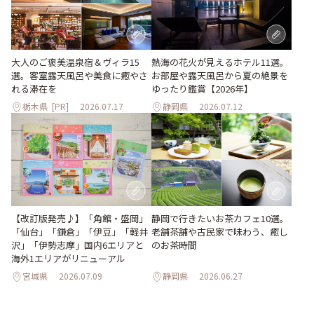
大人のご褒美温泉宿＆ヴィラ15
熱海の花火が見えるホテル11選。
選。客室露天風呂や美食に癒やさ
お部屋や露天風呂から夏の絶景を
れる滞在を
ゆったり鑑賞【2026年】
栃木県
[PR]
2026.07.17
静岡県
2026.07.12
【改訂版発売♪】「角館・盛岡」
静岡で行きたいお茶カフェ10選。
「仙台」「鎌倉」「伊豆」「軽井
老舗茶舗や古民家で味わう、癒し
沢」「伊勢志摩」国内6エリアと
のお茶時間
海外1エリアがリニューアル
宮城県
2026.07.09
静岡県
2026.06.27