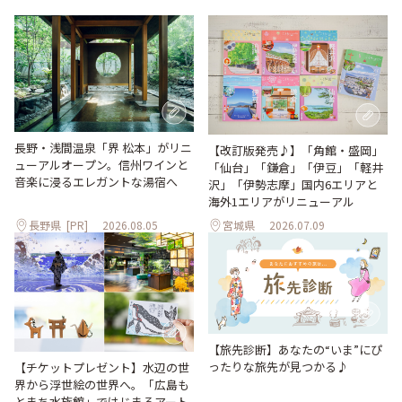
長野・浅間温泉「界 松本」がリニ
【改訂版発売♪】「角館・盛岡」
ューアルオープン。信州ワインと
「仙台」「鎌倉」「伊豆」「軽井
音楽に浸るエレガントな湯宿へ
沢」「伊勢志摩」国内6エリアと
海外1エリアがリニューアル
長野県
[PR]
2026.08.05
宮城県
2026.07.09
【旅先診断】あなたの“いま”にぴ
ったりな旅先が見つかる♪
【チケットプレゼント】水辺の世
界から浮世絵の世界へ。「広島も
とまち水族館」ではじまるアート