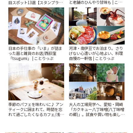
と老舗のひんやり甘味も | こと
目スポット13選【スタンプラリ
りっぷ
ー開催中】 | ことりっぷ
日本の手仕事の「いま」が詰ま
河津・南伊豆でお泊まり。さり
った器と雑貨のお店/西荻窪
げない心遣いが心地よい、料理
「tsugumi」 | ことりっぷ
自慢の一軒宿 | ことりっぷ
季節のパフェを味わいに♪ アン
大人の工場見学へ、愛知・岡崎
ティークに囲まれて、時間を忘
「カクキュー八丁味噌(八丁味噌
れて過ごしたくなるカフェ/浅草
の郷)」。試食や買い物も楽しみ
「annorum cafe」 | ことりっぷ
♪ | ことりっぷ