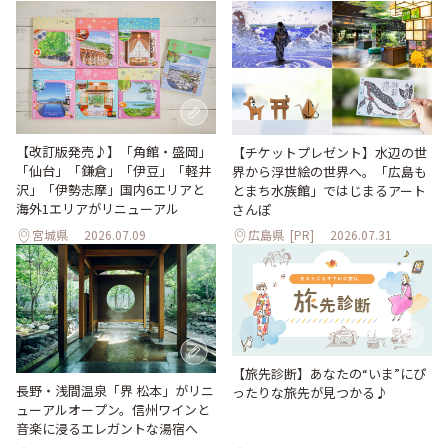
【改訂版発売♪】「角館・盛岡」
【チケットプレゼント】水辺の世
「仙台」「鎌倉」「伊豆」「軽井
界から浮世絵の世界へ。「広島も
沢」「伊勢志摩」国内6エリアと
とまち水族館」ではじまるアート
海外1エリアがリニューアル
さんぽ
宮城県
2026.07.09
広島県
[PR]
2026.07.31
【旅先診断】あなたの“いま”にぴ
長野・浅間温泉「界 松本」がリニ
ったりな旅先が見つかる♪
ューアルオープン。信州ワインと
音楽に浸るエレガントな湯宿へ