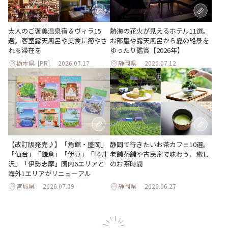
大人のご褒美温泉宿＆ヴィラ15
熱海の花火が見えるホテル11選。
選。客室露天風呂や美食に癒やさ
お部屋や露天風呂から夏の絶景を
れる滞在を
ゆったり鑑賞【2026年】
栃木県
[PR]
2026.07.17
静岡県
2026.07.12
【改訂版発売♪】「角館・盛岡」
静岡で行きたいお茶カフェ10選。
「仙台」「鎌倉」「伊豆」「軽井
老舗茶舗や古民家で味わう、癒し
沢」「伊勢志摩」国内6エリアと
のお茶時間
海外1エリアがリニューアル
宮城県
2026.07.09
静岡県
2026.06.27