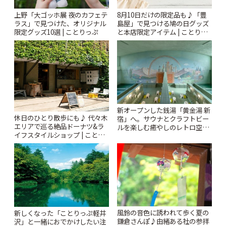
上野「大ゴッホ展 夜のカフェテ
8月10日だけの限定品も♪「豊
ラス」で見つけた、オリジナル
島屋」で見つける鳩の日グッズ
限定グッズ10選 | ことりっぷ
と本店限定アイテム | ことりっ
ぷ
新オープンした銭湯「黄金湯 新
休日のひとり散歩にも♪ 代々木
宿」へ。サウナとクラフトビー
エリアで巡る絶品ドーナツ&ラ
ルを楽しむ癒やしのレトロ空間
イフスタイルショップ | ことり
| ことりっぷ
っぷ
風鈴の音色に誘われて歩く夏の
新しくなった「ことりっぷ軽井
鎌倉さんぽ♪由緒ある社の参拝
沢」と一緒におでかけしたい注