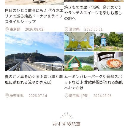
焼きものの里・信楽、窯元めぐり
休日のひとり散歩にも♪ 代々木エ
やランチ＆スイーツを楽しむ癒し
リアで巡る絶品ドーナツ＆ライフ
の旅へ
スタイルショップ
東京都
2026.08.02
滋賀県
2026.05.01
夏の江ノ島をめぐる♪青い海と潮
ムーミンバレーパークや発酵スポ
風に誘われる涼やかさんぽ
ットなど♪ 北欧時間が流れる飯能
へおでかけ
神奈川県
2026.07.14
埼玉県
[PR]
2024.09.06
おすすめ記事