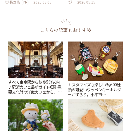
長野県
[PR]
2026.08.05
2026.05.15
こちらの記事もおすすめ
すべて東京駅から徒歩5分以内
カスタマイズも楽しい!約500種
♪駅近カフェ最新ガイド6選~重
類の可愛いワッペンキーホルダ
要文化財の洋館カフェから、改
ーがずらり。小平市
札すぐのレトロ喫茶まで~ | こと
「Kimamaya T&K」 | ことりっ
りっぷ
ぷ