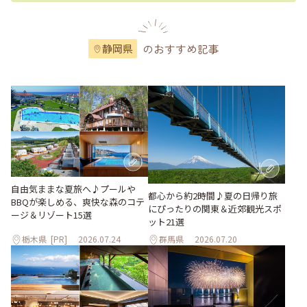
のおすすめ記事
静岡県
自由気ままな夏旅へ♪プールや
都心から約2時間♪夏の日帰り旅
BBQが楽しめる、爽快な森のコテ
にぴったりの関東＆近郊観光スポ
ージ＆リゾート15選
ット21選
栃木県
[PR]
2026.07.24
群馬県
2026.07.20