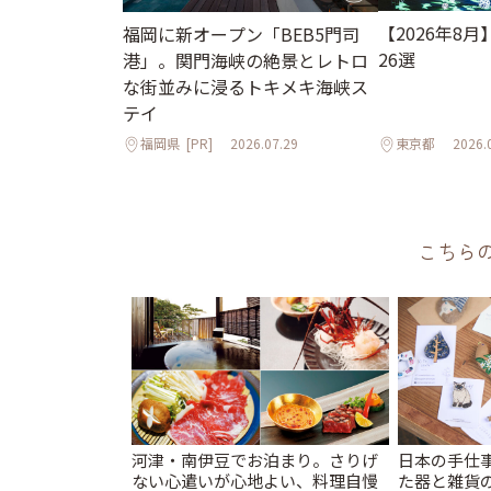
【2026年8
福岡に新オープン「BEB5門司
26選
港」。関門海峡の絶景とレトロ
な街並みに浸るトキメキ海峡ス
テイ
福岡県
[PR]
2026.07.29
東京都
2026.
こちら
河津・南伊豆でお泊まり。さりげ
日本の手仕
ない心遣いが心地よい、料理自慢
た器と雑貨