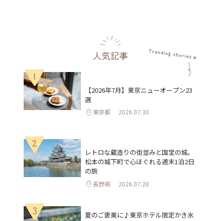
人気記事
1
【2026年7月】東京ニューオープン23
選
東京都
2026.07.30
2
レトロな蔵造りの街並みと国宝の城。
松本の城下町で心ほぐれる週末1泊2日
の旅
長野県
2026.07.28
3
夏のご褒美に♪東京ホテル限定かき氷