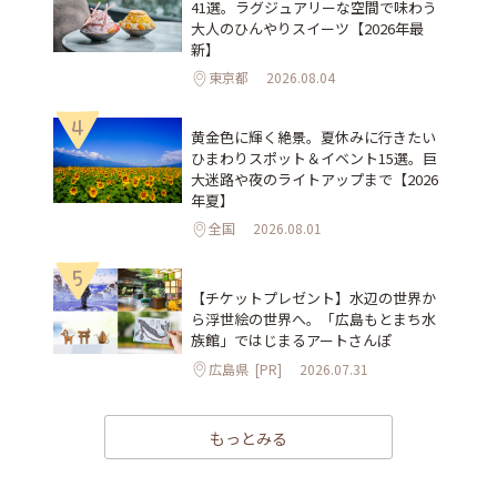
41選。ラグジュアリーな空間で味わう
大人のひんやりスイーツ【2026年最
新】
東京都
2026.08.04
4
黄金色に輝く絶景。夏休みに行きたい
ひまわりスポット＆イベント15選。巨
大迷路や夜のライトアップまで【2026
年夏】
全国
2026.08.01
5
【チケットプレゼント】水辺の世界か
ら浮世絵の世界へ。「広島もとまち水
族館」ではじまるアートさんぽ
広島県
[PR]
2026.07.31
もっとみる