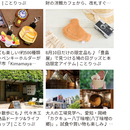
」 | ことりっぷ
財の洋館カフェから、改札すぐの
レトロ喫茶まで~ | ことりっぷ
も楽しい!約500種類
8月10日だけの限定品も♪「豊島
ッペンキーホルダーが
屋」で見つける鳩の日グッズと本
「Kimamaya
店限定アイテム | ことりっぷ
ことりっぷ
り散歩にも♪ 代々木エ
大人の工場見学へ、愛知・岡崎
絶品ドーナツ&ライフ
「カクキュー八丁味噌(八丁味噌の
ップ | ことりっぷ
郷)」。試食や買い物も楽しみ♪ |
ことりっぷ