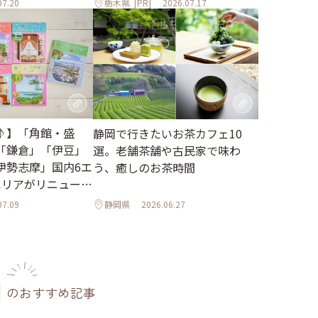
07.20
栃木県
[PR]
2026.07.17
♪】「角館・盛
静岡で行きたいお茶カフェ10
「鎌倉」「伊豆」
選。老舗茶舗や古民家で味わ
伊勢志摩」国内6エ
う、癒しのお茶時間
エリアがリニューア
07.09
静岡県
2026.06.27
のおすすめ記事