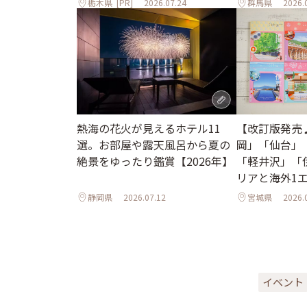
栃木県
[PR]
2026.07.24
群馬県
2026.
熱海の花火が見えるホテル11
【改訂版発売
選。お部屋や露天風呂から夏の
岡」「仙台」
絶景をゆったり鑑賞【2026年】
「軽井沢」「
リアと海外1
ル
静岡県
2026.07.12
宮城県
2026.
イベント