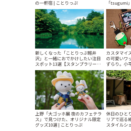
の一軒宿 | ことりっぷ
「tsugumi
新しくなった「ことりっぷ軽井
カスタマイズ
沢」と一緒におでかけしたい注目
の可愛いワ
スポット13選【スタンプラリー開
ずらり。小平市
催中】 | ことりっぷ
T&K」 | 
上野「大ゴッホ展 夜のカフェテラ
休日のひと
ス」で見つけた、オリジナル限定
リアで巡る
グッズ10選 | ことりっぷ
スタイルショ