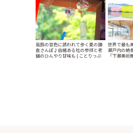
風鈴の音色に誘われて歩く夏の鎌
世界で最も
倉さんぽ♪由緒ある社の参拝と老
瀬戸内の絶
舗のひんやり甘味も | ことりっぷ
「下瀬美術館