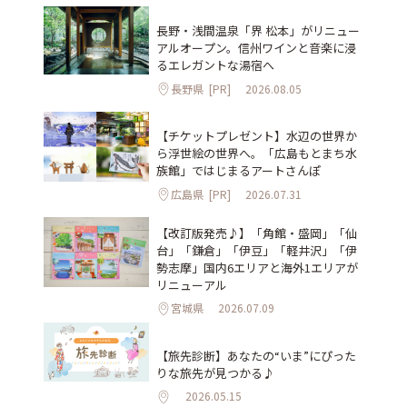
長野・浅間温泉「界 松本」がリニュー
アルオープン。信州ワインと音楽に浸
るエレガントな湯宿へ
長野県
[PR]
2026.08.05
【チケットプレゼント】水辺の世界か
ら浮世絵の世界へ。「広島もとまち水
族館」ではじまるアートさんぽ
広島県
[PR]
2026.07.31
【改訂版発売♪】「角館・盛岡」「仙
台」「鎌倉」「伊豆」「軽井沢」「伊
勢志摩」国内6エリアと海外1エリアが
リニューアル
宮城県
2026.07.09
【旅先診断】あなたの“いま”にぴった
りな旅先が見つかる♪
2026.05.15