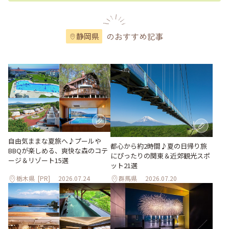
のおすすめ記事
静岡県
自由気ままな夏旅へ♪プールや
都心から約2時間♪夏の日帰り旅
BBQが楽しめる、爽快な森のコテ
にぴったりの関東＆近郊観光スポ
ージ＆リゾート15選
ット21選
栃木県
[PR]
2026.07.24
群馬県
2026.07.20