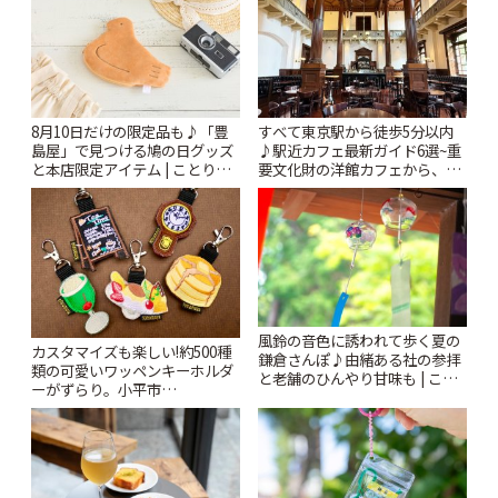
8月10日だけの限定品も♪「豊
すべて東京駅から徒歩5分以内
島屋」で見つける鳩の日グッズ
♪駅近カフェ最新ガイド6選~重
と本店限定アイテム | ことりっ
要文化財の洋館カフェから、改
ぷ
札すぐのレトロ喫茶まで~ | こと
りっぷ
風鈴の音色に誘われて歩く夏の
カスタマイズも楽しい!約500種
鎌倉さんぽ♪由緒ある社の参拝
類の可愛いワッペンキーホルダ
と老舗のひんやり甘味も | こと
ーがずらり。小平市
りっぷ
「Kimamaya T&K」 | ことりっ
ぷ