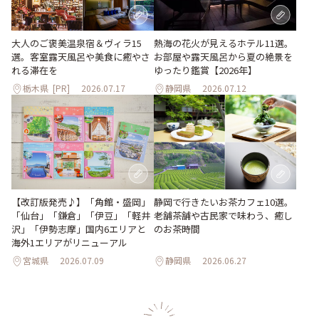
大人のご褒美温泉宿＆ヴィラ15
熱海の花火が見えるホテル11選。
選。客室露天風呂や美食に癒やさ
お部屋や露天風呂から夏の絶景を
れる滞在を
ゆったり鑑賞【2026年】
栃木県
[PR]
2026.07.17
静岡県
2026.07.12
【改訂版発売♪】「角館・盛岡」
静岡で行きたいお茶カフェ10選。
「仙台」「鎌倉」「伊豆」「軽井
老舗茶舗や古民家で味わう、癒し
沢」「伊勢志摩」国内6エリアと
のお茶時間
海外1エリアがリニューアル
宮城県
2026.07.09
静岡県
2026.06.27