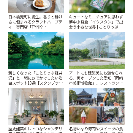
日本橋兜町に誕生。香りと静け
キュートなミニチュアに思わず
さに包まれるクラフトハーブテ
夢中♪鎌倉「イクスタン」で出
ィー専門店「TYNK
会う小さな世界 | ことりっぷ
Kabutocho」 | ことりっぷ
新しくなった「ことりっぷ軽井
アートにも建築美にも魅せられ
沢」と一緒におでかけしたい注
る、再オープンした愛知「岡崎
目スポット13選【スタンプラリ
市美術博物館」。レストランや
ー開催中】 | ことりっぷ
ショップも充実 | ことりっぷ
歴史建築のレトロなシャンデリ
名物いなり寿司やスイーツの食