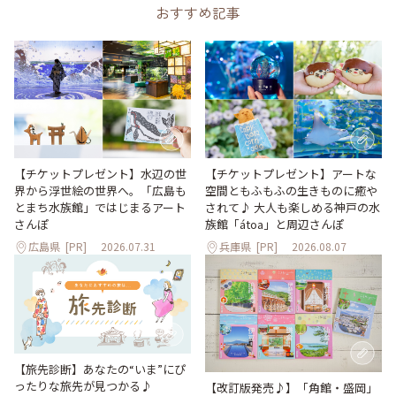
おすすめ記事
【チケットプレゼント】水辺の世
【チケットプレゼント】アートな
界から浮世絵の世界へ。「広島も
空間ともふもふの生きものに癒や
とまち水族館」ではじまるアート
されて♪ 大人も楽しめる神戸の水
さんぽ
族館「átoa」と周辺さんぽ
広島県
[PR]
2026.07.31
兵庫県
[PR]
2026.08.07
【旅先診断】あなたの“いま”にぴ
ったりな旅先が見つかる♪
【改訂版発売♪】「角館・盛岡」