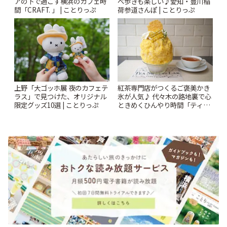
アの下で過ごす横浜のカフェ時
べ歩きも楽しい♪愛知・豊川稲
間「CRAFT. 」 | ことりっぷ
荷参道さんぽ | ことりっぷ
上野「大ゴッホ展 夜のカフェテ
紅茶専門店がつくるご褒美かき
ラス」で見つけた、オリジナル
氷が人気♪ 代々木の路地裏で心
限定グッズ10選 | ことりっぷ
ときめくひんやり時間「ティー
スイーツ ラボ コンテナート」 |
ことりっぷ