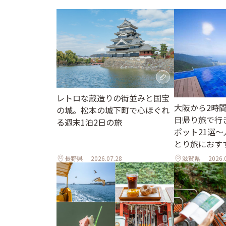
レトロな蔵造りの街並みと国宝
大阪から2時
の城。松本の城下町で心ほぐれ
日帰り旅で行
る週末1泊2日の旅
ポット21選
とり旅におす
長野県
2026.07.28
滋賀県
2026.