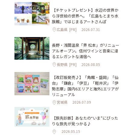
【チケットプレゼント】水辺の世界か
ら浮世絵の世界へ。「広島もとまち水
族館」ではじまるアートさんぽ
広島県
[PR]
2026.07.31
長野・浅間温泉「界 松本」がリニュー
アルオープン。信州ワインと音楽に浸
るエレガントな湯宿へ
長野県
[PR]
2026.08.05
【改訂版発売♪】「角館・盛岡」「仙
台」「鎌倉」「伊豆」「軽井沢」「伊
勢志摩」国内6エリアと海外1エリアが
リニューアル
宮城県
2026.07.09
【旅先診断】あなたの“いま”にぴった
りな旅先が見つかる♪
2026.05.15