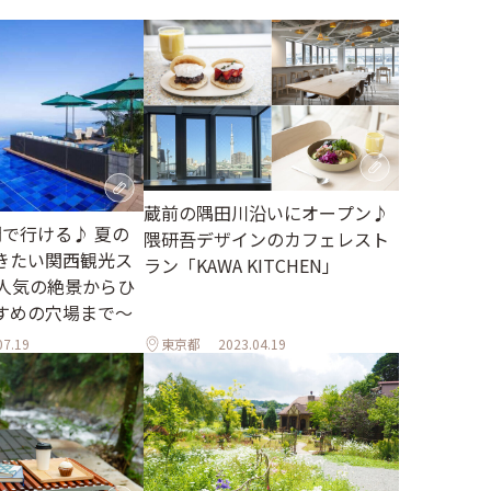
蔵前の隅田川沿いにオープン♪
間で行ける♪ 夏の
隈研吾デザインのカフェレスト
きたい関西観光ス
ラン「KAWA KITCHEN」
～人気の絶景からひ
すめの穴場まで～
07.19
東京都
2023.04.19