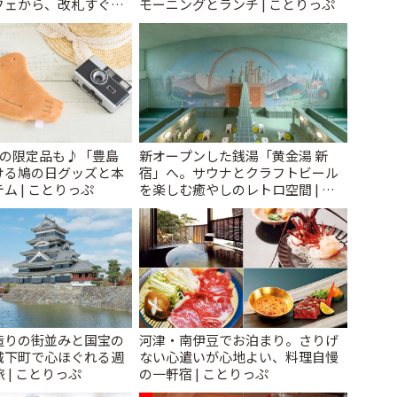
フェから、改札すぐの
モーニングとランチ | ことりっぷ
で~ | ことりっぷ
けの限定品も♪「豊島
新オープンした銭湯「黄金湯 新
ける鳩の日グッズと本
宿」へ。サウナとクラフトビール
ム | ことりっぷ
を楽しむ癒やしのレトロ空間 | こ
とりっぷ
造りの街並みと国宝の
河津・南伊豆でお泊まり。さりげ
城下町で心ほぐれる週
ない心遣いが心地よい、料理自慢
 | ことりっぷ
の一軒宿 | ことりっぷ