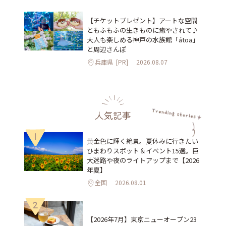
【チケットプレゼント】アートな空間
ともふもふの生きものに癒やされて♪
大人も楽しめる神戸の水族館「átoa」
と周辺さんぽ
兵庫県
[PR]
2026.08.07
人気記事
1
黄金色に輝く絶景。夏休みに行きたい
ひまわりスポット＆イベント15選。巨
大迷路や夜のライトアップまで【2026
年夏】
全国
2026.08.01
2
【2026年7月】東京ニューオープン23