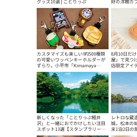
グッズ10選 | ことりっぷ
財の洋館カ
レトロ喫茶ま
カスタマイズも楽しい!約500種類
8月10日だ
の可愛いワッペンキーホルダーが
屋」で見つ
ずらり。小平市「Kimamaya
店限定アイテ
T&K」 | ことりっぷ
新しくなった「ことりっぷ軽井
レトロな蔵
沢」と一緒におでかけしたい注目
城。松本の
スポット13選【スタンプラリー開
末1泊2日の旅
催中】 | ことりっぷ