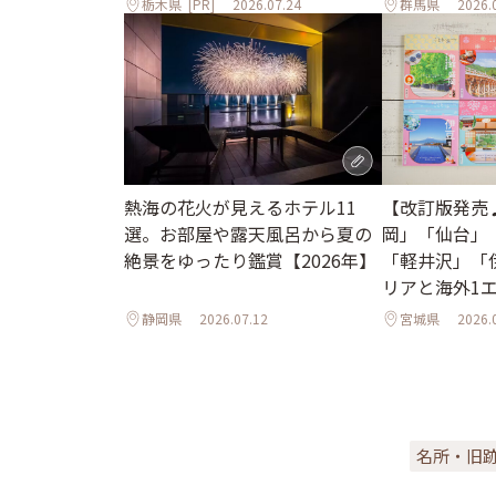
栃木県
[PR]
2026.07.24
群馬県
2026.
熱海の花火が見えるホテル11
【改訂版発売
選。お部屋や露天風呂から夏の
岡」「仙台」
絶景をゆったり鑑賞【2026年】
「軽井沢」「
リアと海外1
ル
静岡県
2026.07.12
宮城県
2026.
名所・旧