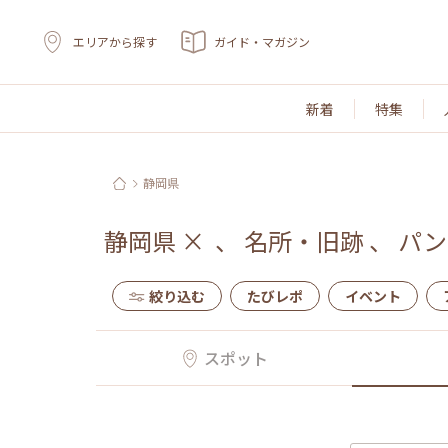
エリアから探す
ガイド・マガジン
新着
特集
静岡県
静岡県
×
、
名所・旧跡
、
パン
絞り込む
たびレポ
イベント
スポット