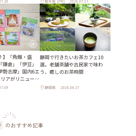
07.20
栃木県
[PR]
2026.07.17
♪】「角館・盛
静岡で行きたいお茶カフェ10
「鎌倉」「伊豆」
選。老舗茶舗や古民家で味わ
伊勢志摩」国内6エ
う、癒しのお茶時間
エリアがリニューア
07.09
静岡県
2026.06.27
のおすすめ記事
跡