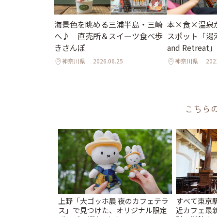
海景色を眺める三浦半島・三崎
本×食×温泉
へ♪ 直売所＆スイーツ食べ歩
スポット「湯河
きさんぽ
and Retrea
神奈川県
2026.06.25
神奈川県
202
こちら
上野「大ゴッホ展 夜のカフェテラ
すべて東京
ス」で見つけた、オリジナル限定
近カフェ最新