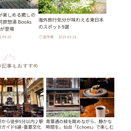
が楽しめる癒しの
海外旅行気分が味わえる東日本
原惣湯 Books
のスポット9選
t」が登場
1.09.29
岩手県
2025.03.18
の記事もおすすめ
駅から徒歩5分以内♪駅
青葉通の緑を眺めながら、静かな
ガイド6選~重要文化
時間を。仙台「Echoes」で楽しむ