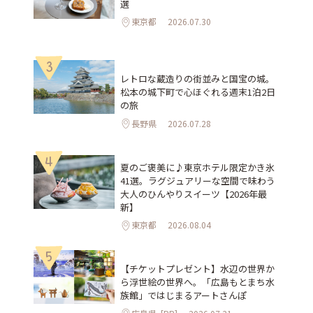
選
東京都
2026.07.30
3
レトロな蔵造りの街並みと国宝の城。
松本の城下町で心ほぐれる週末1泊2日
の旅
長野県
2026.07.28
4
夏のご褒美に♪東京ホテル限定かき氷
41選。ラグジュアリーな空間で味わう
大人のひんやりスイーツ【2026年最
新】
東京都
2026.08.04
5
【チケットプレゼント】水辺の世界か
ら浮世絵の世界へ。「広島もとまち水
族館」ではじまるアートさんぽ