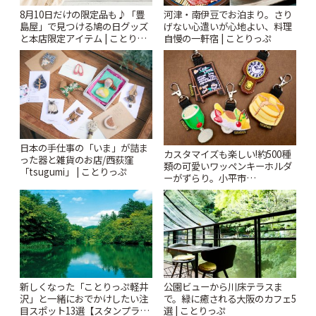
8月10日だけの限定品も♪「豊
河津・南伊豆でお泊まり。さり
島屋」で見つける鳩の日グッズ
げない心遣いが心地よい、料理
と本店限定アイテム | ことりっ
自慢の一軒宿 | ことりっぷ
ぷ
日本の手仕事の「いま」が詰ま
カスタマイズも楽しい!約500種
った器と雑貨のお店/西荻窪
類の可愛いワッペンキーホルダ
「tsugumi」 | ことりっぷ
ーがずらり。小平市
「Kimamaya T&K」 | ことりっ
ぷ
新しくなった「ことりっぷ軽井
公園ビューから川床テラスま
沢」と一緒におでかけしたい注
で。緑に癒される大阪のカフェ5
目スポット13選【スタンプラリ
選 | ことりっぷ