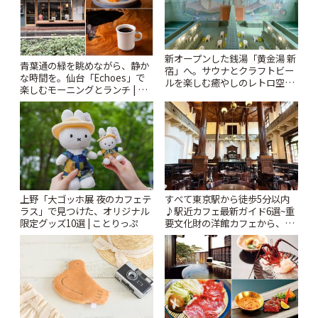
新オープンした銭湯「黄金湯 新
青葉通の緑を眺めながら、静か
宿」へ。サウナとクラフトビー
な時間を。仙台「Echoes」で
ルを楽しむ癒やしのレトロ空間
楽しむモーニングとランチ | こ
| ことりっぷ
とりっぷ
上野「大ゴッホ展 夜のカフェテ
すべて東京駅から徒歩5分以内
ラス」で見つけた、オリジナル
♪駅近カフェ最新ガイド6選~重
限定グッズ10選 | ことりっぷ
要文化財の洋館カフェから、改
札すぐのレトロ喫茶まで~ | こと
りっぷ