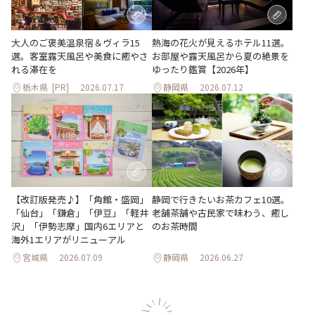
大人のご褒美温泉宿＆ヴィラ15
熱海の花火が見えるホテル11選。
選。客室露天風呂や美食に癒やさ
お部屋や露天風呂から夏の絶景を
れる滞在を
ゆったり鑑賞【2026年】
栃木県
[PR]
2026.07.17
静岡県
2026.07.12
【改訂版発売♪】「角館・盛岡」
静岡で行きたいお茶カフェ10選。
「仙台」「鎌倉」「伊豆」「軽井
老舗茶舗や古民家で味わう、癒し
沢」「伊勢志摩」国内6エリアと
のお茶時間
海外1エリアがリニューアル
宮城県
2026.07.09
静岡県
2026.06.27