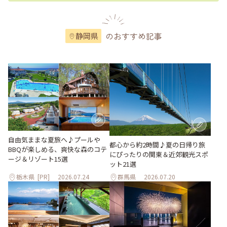
のおすすめ記事
静岡県
自由気ままな夏旅へ♪プールや
都心から約2時間♪夏の日帰り旅
BBQが楽しめる、爽快な森のコテ
にぴったりの関東＆近郊観光スポ
ージ＆リゾート15選
ット21選
栃木県
[PR]
2026.07.24
群馬県
2026.07.20