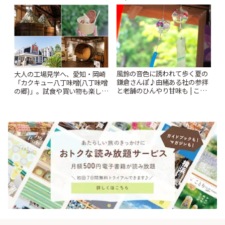
ー開催中】 | ことりっぷ
風鈴の音色に誘われて歩く夏の
大人の工場見学へ、愛知・岡崎
鎌倉さんぽ♪由緒ある社の参拝
「カクキュー八丁味噌(八丁味噌
と老舗のひんやり甘味も | こと
の郷)」。試食や買い物も楽しみ
りっぷ
♪ | ことりっぷ