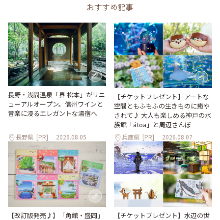
おすすめ記事
長野・浅間温泉「界 松本」がリニ
【チケットプレゼント】アートな
ューアルオープン。信州ワインと
空間ともふもふの生きものに癒や
音楽に浸るエレガントな湯宿へ
されて♪ 大人も楽しめる神戸の水
族館「átoa」と周辺さんぽ
長野県
[PR]
2026.08.05
兵庫県
[PR]
2026.08.07
【改訂版発売♪】「角館・盛岡」
【チケットプレゼント】水辺の世