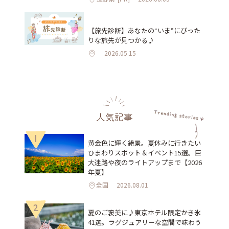
【旅先診断】あなたの“いま”にぴった
りな旅先が見つかる♪
2026.05.15
人気記事
1
黄金色に輝く絶景。夏休みに行きたい
ひまわりスポット＆イベント15選。巨
大迷路や夜のライトアップまで【2026
年夏】
全国
2026.08.01
2
夏のご褒美に♪東京ホテル限定かき氷
41選。ラグジュアリーな空間で味わう