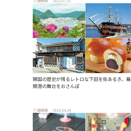
静岡県
2022.07.22
開国の歴史が残るレトロな下田を街あるき。幕
開港の舞台をおさんぽ
静岡県
2022.04.24