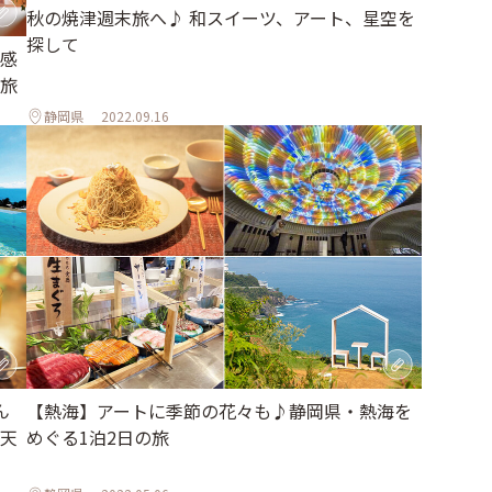
秋の焼津週末旅へ♪ 和スイーツ、アート、星空を
探して
感
旅
静岡県
2022.09.16
ん
【熱海】アートに季節の花々も♪静岡県・熱海を
天
めぐる1泊2日の旅