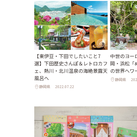
【東伊豆・下田でしたいこと7
中世のヨー
選】下田歴史さんぽ＆レトロカフ
岡・浜松「
ェ、熱川・北川温泉の海絶景露天
の世界へワ
風呂へ
静岡県
202
静岡県
2022.07.22