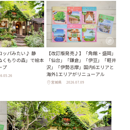
【改訂版発売♪】「角館・盛岡」
ロッパみたい♪ 静
「仙台」「鎌倉」「伊豆」「軽井
ぬくもりの森」で絵本
沢」「伊勢志摩」国内6エリアと
ープ
海外1エリアがリニューアル
6.05.26
宮城県
2026.07.09