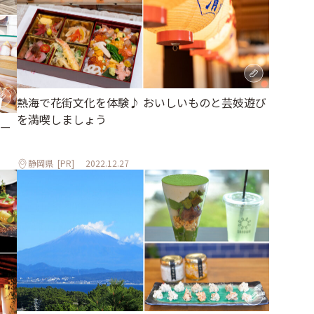
熱海で花街文化を体験♪ おいしいものと芸妓遊び
を満喫しましょう
ー
静岡県
[PR]
2022.12.27