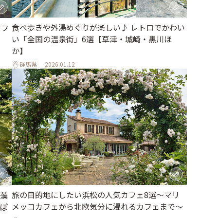
食べ歩きや外湯めぐりが楽しい♪ レトロでかわい
カフ
い「全国の温泉街」6選【草津・城崎・黒川ほ
か】
群馬県
2026.01.12
旅の目的地にしたい浜松の人気カフェ8選～マリ
藻
メッコカフェから北欧気分に浸れるカフェまで～
ぽ