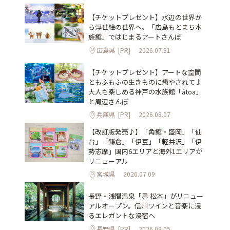
【チケットプレゼント】水辺の世界か
ら浮世絵の世界へ。「広島もとまち水
族館」ではじまるアートさんぽ
広島県
[PR]
2026.07.31
【チケットプレゼント】アートな空間
ともふもふの生きものに癒やされて♪
大人も楽しめる神戸の水族館「átoa」
と周辺さんぽ
兵庫県
[PR]
2026.08.07
【改訂版発売♪】「角館・盛岡」「仙
台」「鎌倉」「伊豆」「軽井沢」「伊
勢志摩」国内6エリアと海外1エリアが
リニューアル
宮城県
2026.07.09
長野・浅間温泉「界 松本」がリニュー
アルオープン。信州ワインと音楽に浸
るエレガントな湯宿へ
長野県
[PR]
2026.08.05