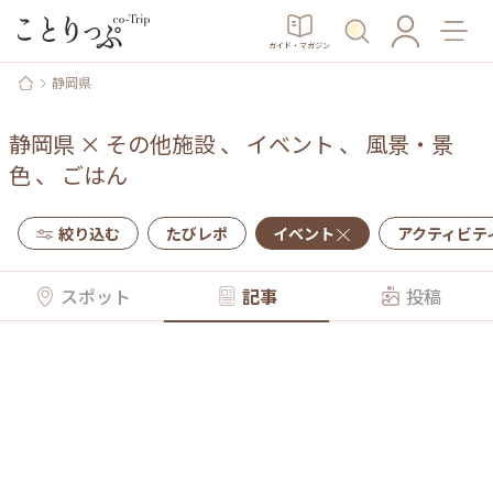
ガイド・マガジン
静岡県
静岡県
×
その他施設
、
イベント
、
風景・景
色
、
ごはん
絞り込む
たびレポ
イベント
アクティビテ
スポット
記事
投稿