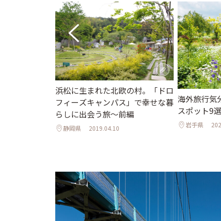
浜松に生まれた北欧の村。「ドロ
♪夏の日帰り旅
海外旅行気
フィーズキャンパス」で幸せな暮
＆近郊観光スポ
スポット9
らしに出会う旅～前編
岩手県
202
静岡県
2019.04.10