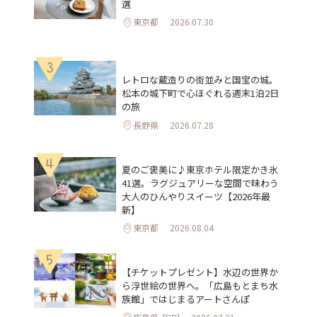
選
東京都
2026.07.30
3
レトロな蔵造りの街並みと国宝の城。
松本の城下町で心ほぐれる週末1泊2日
の旅
長野県
2026.07.28
4
夏のご褒美に♪東京ホテル限定かき氷
41選。ラグジュアリーな空間で味わう
大人のひんやりスイーツ【2026年最
新】
東京都
2026.08.04
5
【チケットプレゼント】水辺の世界か
ら浮世絵の世界へ。「広島もとまち水
族館」ではじまるアートさんぽ