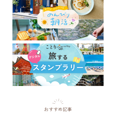
のヨーロッパみたい♪ 静
浜松「ぬくもりの森」で絵本
界へワープ
県
2026.05.26
おすすめ記事