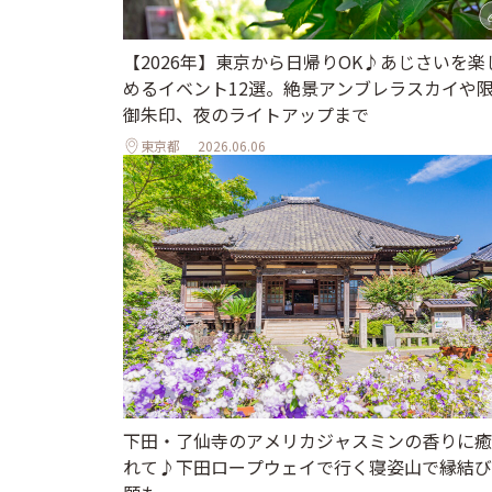
【2026年】東京から日帰りOK♪あじさいを楽
めるイベント12選。絶景アンブレラスカイや
御朱印、夜のライトアップまで
東京都
2026.06.06
下田・了仙寺のアメリカジャスミンの香りに癒
れて♪下田ロープウェイで行く寝姿山で縁結び