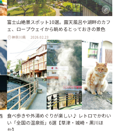
富士山絶景スポット10選。露天風呂や湖畔のカフ
ェ、ロープウェイから眺めるとっておきの景色
神奈川県
2026.02.23
食べ歩きや外湯めぐりが楽しい♪ レトロでかわい
西
い「全国の温泉街」6選【草津・城崎・黒川ほ
か】