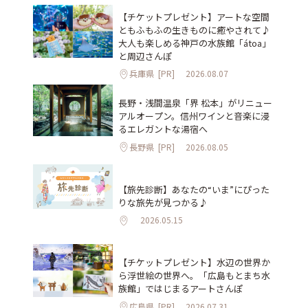
【チケットプレゼント】アートな空間
ともふもふの生きものに癒やされて♪
大人も楽しめる神戸の水族館「átoa」
と周辺さんぽ
兵庫県
[PR]
2026.08.07
長野・浅間温泉「界 松本」がリニュー
アルオープン。信州ワインと音楽に浸
るエレガントな湯宿へ
長野県
[PR]
2026.08.05
【旅先診断】あなたの“いま”にぴった
りな旅先が見つかる♪
2026.05.15
【チケットプレゼント】水辺の世界か
ら浮世絵の世界へ。「広島もとまち水
族館」ではじまるアートさんぽ
広島県
[PR]
2026.07.31