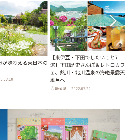
【東伊豆・下田でしたいこと7
中世
分が味わえる東日本の
選】下田歴史さんぽ＆レトロカフ
岡・
選
ェ、熱川・北川温泉の海絶景露天
の世
風呂へ
5.03.18
静岡
静岡県
2022.07.22