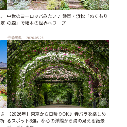
し
中世のヨーロッパみたい♪ 静岡・浜松「ぬくもり
限定
の森」で絵本の世界へワープ
静岡県
2026.05.26
さ
【2026年】東京から日帰りOK♪ 春バラを楽しめ
祈
るスポット8選。都心の洋館から海の見える絶景