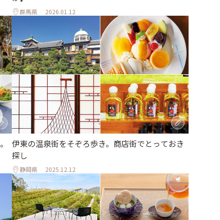
群馬県
2026.01.12
伊東の温泉街をそぞろ歩き。商店街でとっておき
。
探し
静岡県
2025.12.12