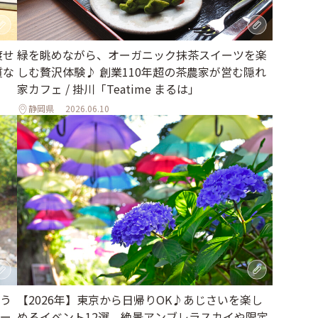
渡せ
緑を眺めながら、オーガニック抹茶スイーツを楽
質な
しむ贅沢体験♪ 創業110年超の茶農家が営む隠れ
家カフェ / 掛川「Teatime まるは」
静岡県
2026.06.10
う
【2026年】東京から日帰りOK♪あじさいを楽し
ィー
めるイベント12選。絶景アンブレラスカイや限定