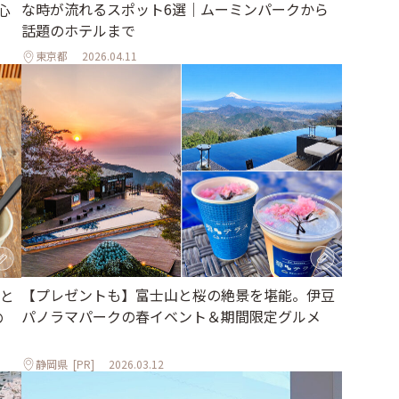
な時が流れるスポット6選｜ムーミンパークから
心
話題のホテルまで
東京都
2026.04.11
【プレゼントも】富士山と桜の絶景を堪能。伊豆
と
パノラマパークの春イベント＆期間限定グルメ
の
静岡県
[PR]
2026.03.12