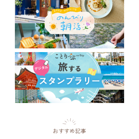
訂版発売♪】「角館・盛岡」
台」「鎌倉」「伊豆」「軽井
「伊勢志摩」国内6エリアと
1エリアがリニューアル
県
2026.07.09
おすすめ記事