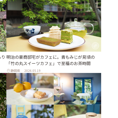
もり
明治の豪商邸宅がカフェに。青もみじが見頃の
「竹の丸スイーツカフェ」で至福のお茶時間
静岡県
2026.05.19