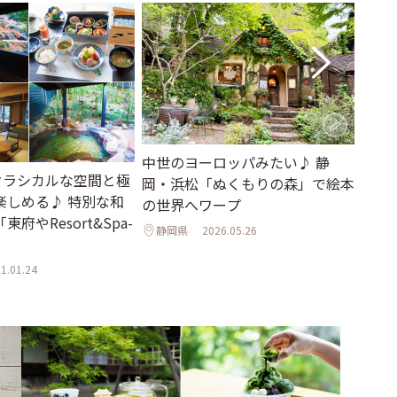
【改
中世のヨーロッパみたい♪ 静
のクラシカルな空間と極
「仙
岡・浜松「ぬくもりの森」で絵本
楽しめる♪ 特別な和
沢」
の世界へワープ
府やResort&Spa-
海外
静岡県
2026.05.26
宮城
1.01.24