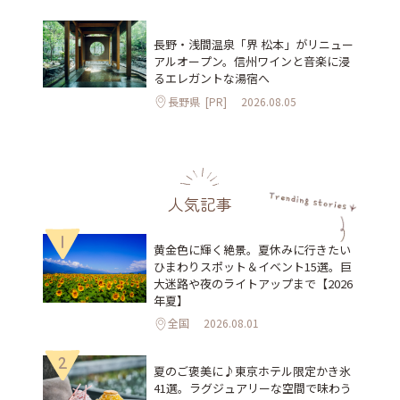
長野・浅間温泉「界 松本」がリニュー
アルオープン。信州ワインと音楽に浸
るエレガントな湯宿へ
長野県
[PR]
2026.08.05
人気記事
1
黄金色に輝く絶景。夏休みに行きたい
ひまわりスポット＆イベント15選。巨
大迷路や夜のライトアップまで【2026
年夏】
全国
2026.08.01
2
夏のご褒美に♪東京ホテル限定かき氷
41選。ラグジュアリーな空間で味わう