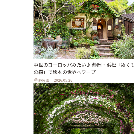
中世のヨーロッパみたい♪ 静岡・浜松「ぬく
の森」で絵本の世界へワープ
静岡県
2026.05.26