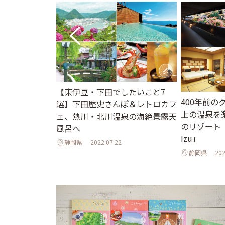
【東伊豆・下田でしたいこと7
欧の村。「ドロ
400年前
選】下田歴史さんぽ＆レトロカフ
ス」で幸せな暮
上の温泉を
ェ、熱川・北川温泉の海絶景露天
前編
のリゾート「東
風呂へ
Izu」
静岡県
2022.07.22
静岡県
202