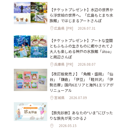
【チケットプレゼント】水辺の世界か
ら浮世絵の世界へ。「広島もとまち水
族館」ではじまるアートさんぽ
広島県
[PR]
2026.07.31
【チケットプレゼント】アートな空間
ともふもふの生きものに癒やされて♪
大人も楽しめる神戸の水族館「átoa」
と周辺さんぽ
兵庫県
[PR]
2026.08.07
【改訂版発売♪】「角館・盛岡」「仙
台」「鎌倉」「伊豆」「軽井沢」「伊
勢志摩」国内6エリアと海外1エリアが
リニューアル
宮城県
2026.07.09
【旅先診断】あなたの“いま”にぴった
りな旅先が見つかる♪
2026.05.15