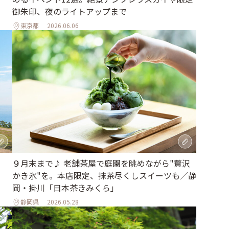
御朱印、夜のライトアップまで
東京都
2026.06.06
、
９月末まで♪ 老舗茶屋で庭園を眺めながら"贅沢
かき氷"を。本店限定、抹茶尽くしスイーツも／静
岡・掛川「日本茶きみくら」
静岡県
2026.05.28