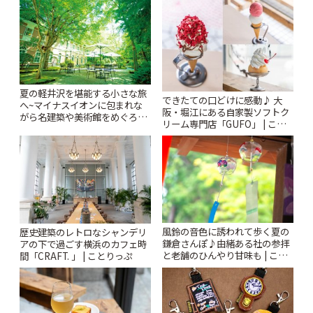
ぷ
夏の軽井沢を堪能する小さな旅
できたての口どけに感動♪ 大
へ~マイナスイオンに包まれな
阪・堀江にある自家製ソフトク
がら名建築や美術館をめぐろう
リーム専門店「GUFO」 | こと
~ | ことりっぷ
りっぷ
風鈴の音色に誘われて歩く夏の
歴史建築のレトロなシャンデリ
鎌倉さんぽ♪由緒ある社の参拝
アの下で過ごす横浜のカフェ時
と老舗のひんやり甘味も | こと
間「CRAFT. 」 | ことりっぷ
りっぷ