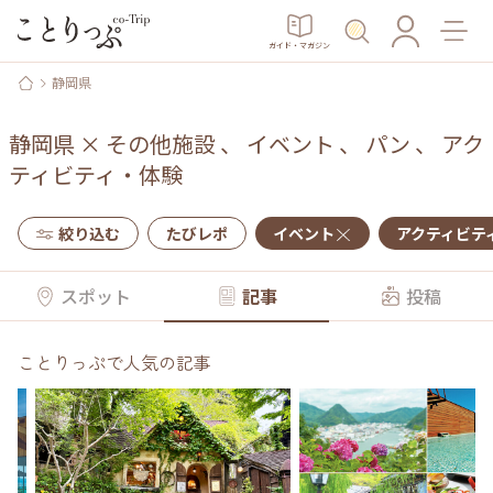
ガイド・マガジン
静岡県
静岡県
×
その他施設
、
イベント
、
パン
、
アク
ティビティ・体験
絞り込む
たびレポ
イベント
アクティビテ
スポット
記事
投稿
ことりっぷで人気の記事