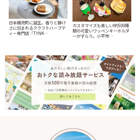
日本橋兜町に誕生。香りと静け
カスタマイズも楽しい!約500種
さに包まれるクラフトハーブテ
類の可愛いワッペンキーホルダ
ィー専門店「TYNK
ーがずらり。小平市
Kabutocho」 | ことりっぷ
「Kimamaya T&K」 | ことりっ
ぷ