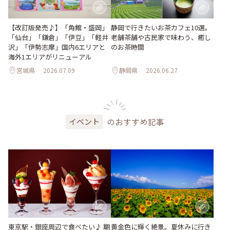
【改訂版発売♪】「角館・盛岡」
静岡で行きたいお茶カフェ10選。
「仙台」「鎌倉」「伊豆」「軽井
老舗茶舗や古民家で味わう、癒し
沢」「伊勢志摩」国内6エリアと
のお茶時間
海外1エリアがリニューアル
宮城県
2026.07.09
静岡県
2026.06.27
のおすすめ記事
イベント
東京駅・銀座周辺で食べたい♪ 期
黄金色に輝く絶景。夏休みに行き