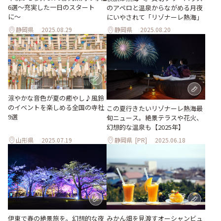
6選〜充実した一日のスタート
のアペロと温泉からながめる月夜
に〜
にいやされて「リゾナーレ熱海」
静岡県
2025.08.29
静岡県
2025.08.20
涼やかな音色が夏の癒やし♪風鈴
のイベントを楽しめる全国の寺社
この夏行きたいリゾナーレ熱海最
9選
旬ニュース。絶景テラスや花火、
幻想的な温泉も【2025年】
山形県
2025.07.19
静岡県
[PR]
2025.06.18
伊東で春の絶景旅を。幻想的な夜
みかん畑を見渡すオーシャンビュ