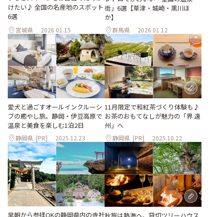
けたい♪ 全国の名産地のスポット
街」6選【草津・城崎・黒川ほ
6選
か】
宮城県
2026.01.15
群馬県
2026.01.12
11月限定で和紅茶づくり体験も♪
愛犬と過ごすオールインクルーシ
お茶のおもてなしが魅⼒の「界 遠
ブの癒やし旅。静岡・伊豆高原で
州」へ
温泉と美食を楽しむ1泊2日
静岡県
[PR]
2025.12.23
静岡県
[PR]
2025.10.22
早朝から参拝OKの静岡県内の寺社
秋旅は熱海へ。貸切ツリーハウス