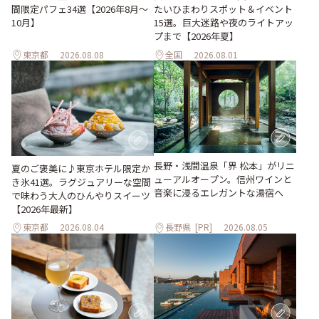
間限定パフェ34選【2026年8月～
たいひまわりスポット＆イベント
10月】
15選。巨大迷路や夜のライトアッ
プまで【2026年夏】
東京都
2026.08.08
全国
2026.08.01
長野・浅間温泉「界 松本」がリニ
夏のご褒美に♪東京ホテル限定か
ューアルオープン。信州ワインと
き氷41選。ラグジュアリーな空間
音楽に浸るエレガントな湯宿へ
で味わう大人のひんやりスイーツ
【2026年最新】
東京都
2026.08.04
長野県
[PR]
2026.08.05