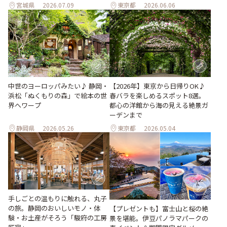
宮城県
2026.07.09
東京都
2026.06.06
中世のヨーロッパみたい♪ 静岡・
【2026年】東京から日帰りOK♪
浜松「ぬくもりの森」で絵本の世
春バラを楽しめるスポット8選。
界へワープ
都心の洋館から海の見える絶景ガ
ーデンまで
静岡県
2026.05.26
東京都
2026.05.04
手しごとの温もりに触れる、丸子
の旅。静岡のおいしいモノ・体
【プレゼントも】富士山と桜の絶
験・お土産がそろう「駿府の工房
景を堪能。伊豆パノラマパークの