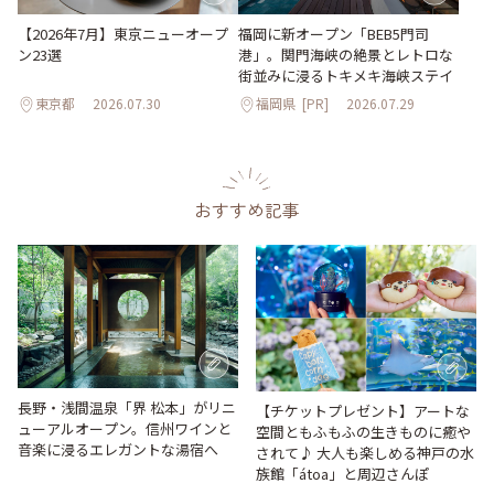
【2026年7月】東京ニューオープ
福岡に新オープン「BEB5門司
ン23選
港」。関門海峡の絶景とレトロな
街並みに浸るトキメキ海峡ステイ
東京都
2026.07.30
福岡県
[PR]
2026.07.29
おすすめ記事
長野・浅間温泉「界 松本」がリニ
【チケットプレゼント】アートな
ューアルオープン。信州ワインと
空間ともふもふの生きものに癒や
音楽に浸るエレガントな湯宿へ
されて♪ 大人も楽しめる神戸の水
族館「átoa」と周辺さんぽ