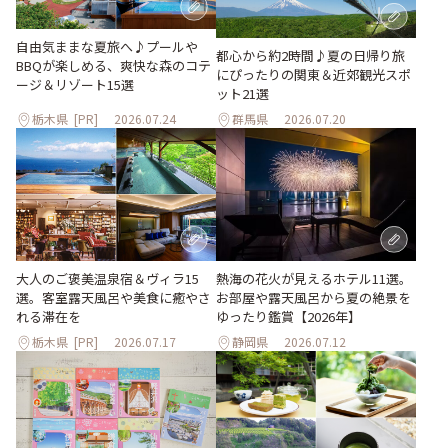
自由気ままな夏旅へ♪プールや
都心から約2時間♪夏の日帰り旅
BBQが楽しめる、爽快な森のコテ
にぴったりの関東＆近郊観光スポ
ージ＆リゾート15選
ット21選
栃木県
[PR]
2026.07.24
群馬県
2026.07.20
大人のご褒美温泉宿＆ヴィラ15
熱海の花火が見えるホテル11選。
選。客室露天風呂や美食に癒やさ
お部屋や露天風呂から夏の絶景を
れる滞在を
ゆったり鑑賞【2026年】
栃木県
[PR]
2026.07.17
静岡県
2026.07.12