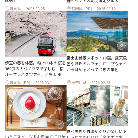
匠宿」
春イベント＆期間限定グルメ
静岡県
2026.03.25
静岡県
[PR]
2026.03.12
富士山絶景スポット10選。露天風
伊豆の春を体感。約1500本の桜を
呂や湖畔のカフェ、ロープウェイ
360度の大パノラマで楽しむ「桜
から眺めるとっておきの景色
オープンバスツアー」／界 伊東
静岡県
[PR]
2026.03.11
神奈川県
2026.02.23
食べ歩きや外湯めぐりが楽しい♪
いちごスイーツをお目当てにでか
レトロでかわいい「全国の温泉