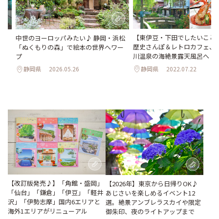
【東伊豆・下田でしたいこと
中世のヨーロッパみたい♪ 静岡・浜松
呂や
歴史さんぽ＆レトロカフェ、
「ぬくもりの森」で絵本の世界へワー
め
川温泉の海絶景露天風呂へ
プ
静岡県
2022.07.22
静岡県
2026.05.26
【改訂版発売♪】「角館・盛岡」
【2026年】東京から日帰りOK♪
「仙台」「鎌倉」「伊豆」「軽井
あじさいを楽しめるイベント12
沢」「伊勢志摩」国内6エリアと
選。絶景アンブレラスカイや限定
海外1エリアがリニューアル
御朱印、夜のライトアップまで