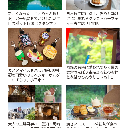
新しくなった「ことりっぷ軽井
日本橋兜町に誕生。香りと静け
沢」と一緒におでかけしたい注
さに包まれるクラフトハーブテ
目スポット13選【スタンプラリ
ィー専門店「TYNK
ー開催中】 | ことりっぷ
Kabutocho」 | ことりっぷ
風鈴の音色に誘われて歩く夏の
カスタマイズも楽しい!約500種
鎌倉さんぽ♪由緒ある社の参拝
類の可愛いワッペンキーホルダ
と老舗のひんやり甘味も | こと
ーがずらり。小平市
りっぷ
「Kimamaya T&K」 | ことりっ
ぷ
大人の工場見学へ、愛知・岡崎
焼きたてスコーン&紅茶が食べ