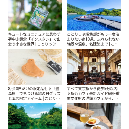
キュートなミニチュアに思わず
ことりっぷ編集部がもう一度泊
夢中♪鎌倉「イクスタン」で出
まりたい宿10選。忘れられない
会う小さな世界 | ことりっぷ
絶景や温泉、名建築まで | こと
りっぷ
8月10日だけの限定品も♪「豊
すべて東京駅から徒歩5分以内
島屋」で見つける鳩の日グッズ
♪駅近カフェ最新ガイド6選~重
と本店限定アイテム | ことりっ
要文化財の洋館カフェから、改
ぷ
札すぐのレトロ喫茶まで~ | こと
りっぷ