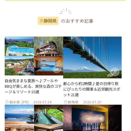
のおすすめ記事
静岡県
自由気ままな夏旅へ♪プールや
都心から約2時間♪夏の日帰り旅
BBQが楽しめる、爽快な森のコテ
にぴったりの関東＆近郊観光スポ
ージ＆リゾート15選
ット21選
栃木県
[PR]
2026.07.24
群馬県
2026.07.20