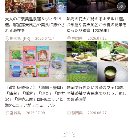
大人のご褒美温泉宿＆ヴィラ15
熱海の花火が見えるホテル11選。
選。客室露天風呂や美食に癒やさ
お部屋や露天風呂から夏の絶景を
れる滞在を
ゆったり鑑賞【2026年】
栃木県
[PR]
2026.07.17
静岡県
2026.07.12
【改訂版発売♪】「角館・盛岡」
静岡で行きたいお茶カフェ10選。
「仙台」「鎌倉」「伊豆」「軽井
老舗茶舗や古民家で味わう、癒し
沢」「伊勢志摩」国内6エリアと
のお茶時間
海外1エリアがリニューアル
宮城県
2026.07.09
静岡県
2026.06.27