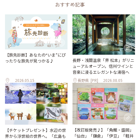
おすすめ記事
【旅先診断】あなたの“いま”にぴ
長野・浅間温泉「界 松本」がリニ
ったりな旅先が見つかる♪
ューアルオープン。信州ワインと
音楽に浸るエレガントな湯宿へ
2026.05.15
長野県
[PR]
2026.08.05
【改訂版発売♪】「角館・盛岡」
【チケットプレゼント】水辺の世
「仙台」「鎌倉」「伊豆」「軽井
界から浮世絵の世界へ。「広島も