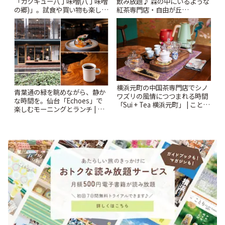
「カクキュー八丁味噌(八丁味噌
飲み放題♪ 森の中にいるような
の郷)」。試食や買い物も楽しみ
紅茶専門店・自由が丘
♪ | ことりっぷ
「YOTSUBA TEA」でのんびり
時間 | ことりっぷ
横浜元町の中国茶専門店でシノ
青葉通の緑を眺めながら、静か
ワズリの風情につつまれる時間
な時間を。仙台「Echoes」で
「Sui + Tea 横浜元町」 | ことり
楽しむモーニングとランチ | こ
っぷ
とりっぷ